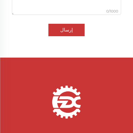
0/1000
إرسال