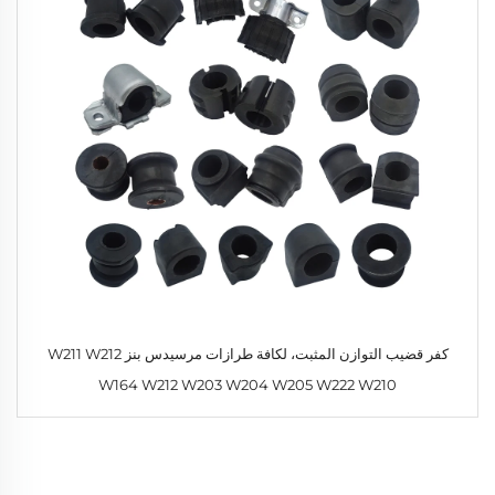
كفر قضيب التوازن المثبت، لكافة طرازات مرسيدس بنز W211 W212
W164 W212 W203 W204 W205 W222 W210