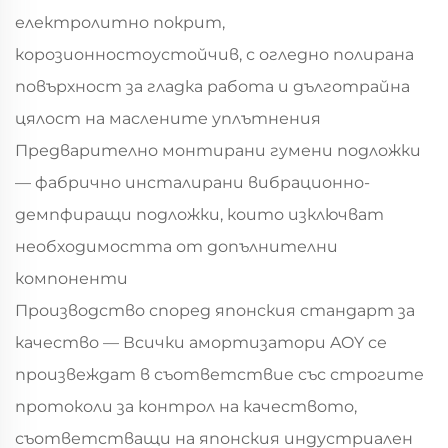
електролитно покрит,
корозионностоустойчив, с огледно полирана
повърхност за гладка работа и дълготрайна
цялост на маслените уплътнения
Предварително монтирани гумени подложки
— фабрично инсталирани вибрационно-
демпфиращи подложки, които изключват
необходимостта от допълнителни
компоненти
Производство според японския стандарт за
качество — Всички амортизатори AOY се
произвеждат в съответствие със строгите
протоколи за контрол на качеството,
съответстващи на японския индустриален