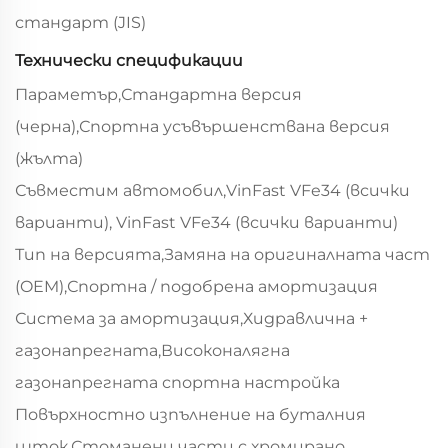
стандарт (JIS)
Технически спецификации
Параметър,Стандартна версия
(черна),Спортна усъвършенствана версия
(жълта)
Съвместим автомобил,VinFast VFe34 (всички
варианти), VinFast VFe34 (всички варианти)
Тип на версията,Замяна на оригиналната част
(OEM),Спортна / подобрена амортизация
Система за амортизация,Хидравлична +
газонапрегната,Високоналягна
газонапрегната спортна настройка
Повърхностно изпълнение на буталния
шток,Стоманени части с хромирано