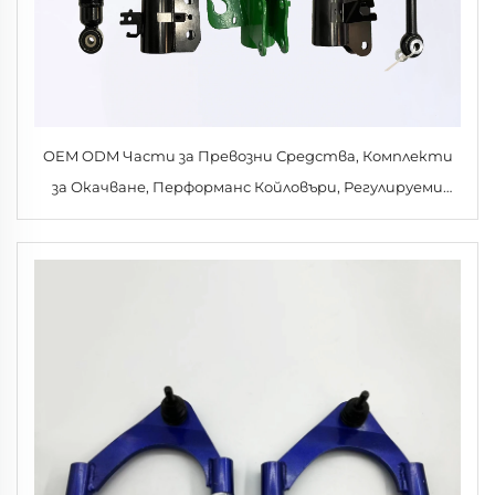
OEM ODM Части за Превозни Средства, Комплекти
за Окачване, Перформанс Койловъри, Регулируеми
Амортисьори