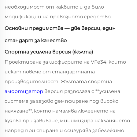
необходимост от каквито и да било
модификации на превозното средство.
Основни предимства — две версии, един
стандарт за качество
Спортна усилена версия (жълта)
Проектирана за шофьорите на VFe34, които
искат повече от стандартната
производителност. Жълтата спортна
амортизатор
версия разполага с **усилена
система за газово демпфиране под високо
налягане**, която намалява люлеенето на
кузова при завиване, минимизира накланянето
напред при спиране и осигурява забележимо