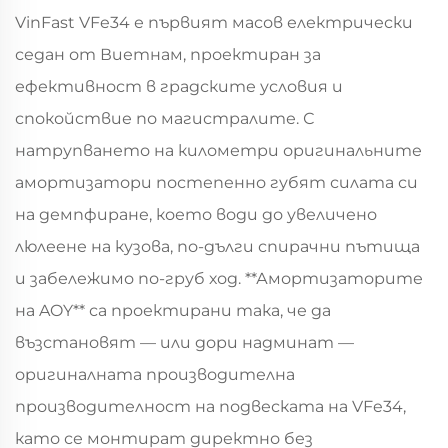
VinFast VFe34 е първият масов електрически
седан от Виетнам, проектиран за
ефективност в градските условия и
спокойствие по магистралите. С
натрупването на километри оригинальните
амортизатори постепенно губят силата си
на демпфиране, което води до увеличено
люлеене на кузовa, по-дълги спирачни пътища
и забележимо по-груб ход. **Амортизаторите
на AOY** са проектирани така, че да
възстановят — или дори надминат —
оригиналната производителна
производителност на подвеската на VFe34,
като се монтират директно без