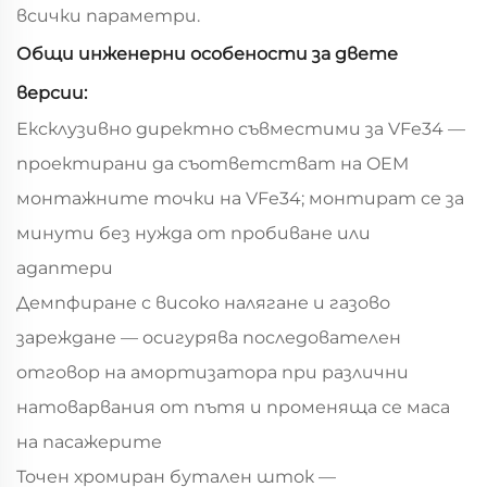
всички параметри.
Общи инженерни особености за двете
версии:
Ексклузивно директно съвместими за VFe34 —
проектирани да съответстват на OEM
монтажните точки на VFe34; монтират се за
минути без нужда от пробиване или
адаптери
Демпфиране с високо налягане и газово
зареждане — осигурява последователен
отговор на амортизатора при различни
натоварвания от пътя и променяща се маса
на пасажерите
Точен хромиран бутален шток —