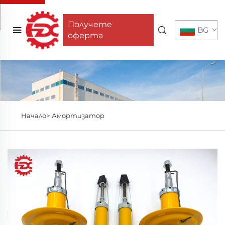
Получете
BG
оферта
Начало>
Амортизатор