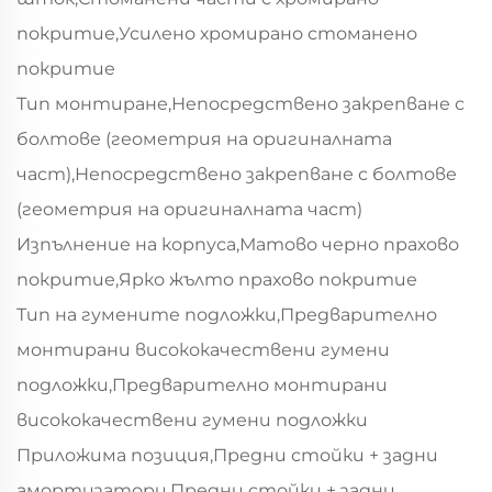
покритие,Усилено хромирано стоманено
покритие
Тип монтиране,Непосредствено закрепване с
болтове (геометрия на оригиналната
част),Непосредствено закрепване с болтове
(геометрия на оригиналната част)
Изпълнение на корпуса,Матово черно прахово
покритие,Ярко жълто прахово покритие
Тип на гумените подложки,Предварително
монтирани висококачествени гумени
подложки,Предварително монтирани
висококачествени гумени подложки
Приложима позиция,Предни стойки + задни
амортизатори,Предни стойки + задни