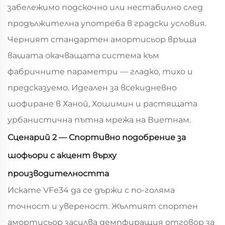
забележимо подскочно или нестабилно след
продължителна употреба в градски условия.
Черният стандартен амортисьор връща
вашата окачващата система към
фабричните параметри — гладко, тихо и
предсказуемо. Идеален за всекидневно
шофиране в Ханой, Хошимин и растящата
урбанистична пътна мрежа на Виетнам.
Сценарий 2 — Спортивно подобрение за
шофьори с акцент върху
производителността
Искате VFe34 да се държи с по-голяма
точност и увереност. Жълтият спортен
амортисьор засилва демпфиращия отговор за