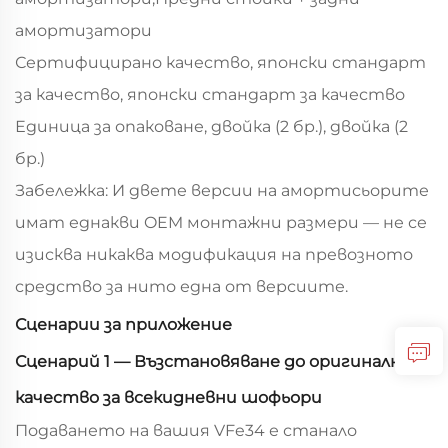
амортизатори
Сертифицирано качество, японски стандарт
за качество, японски стандарт за качество
Единица за опаковане, двойка (2 бр.), двойка (2
бр.)
Забележка: И двете версии на амортисьорите
имат еднакви OEM монтажни размери — не се
изисква никаква модификация на превозното
средство за нито една от версиите.
Сценарии за приложение
Сценарий 1 — Възстановяване до оригинално
качество за всекидневни шофьори
Подаването на вашия VFe34 е станало