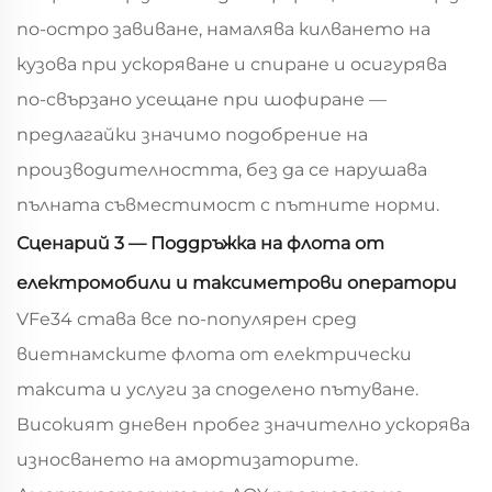
по-остро завиване, намалява килването на
кузовa при ускоряване и спиране и осигурява
по-свързано усещане при шофиране —
предлагайки значимо подобрение на
производителността, без да се нарушава
пълната съвместимост с пътните норми.
Сценарий 3 — Поддръжка на флота от
електромобили и таксиметрови оператори
VFe34 става все по-популярен сред
виетнамските флота от електрически
таксита и услуги за споделено пътуване.
Високият дневен пробег значително ускорява
износването на амортизаторите.