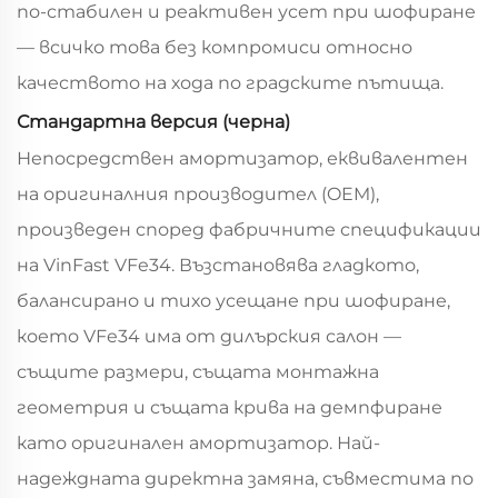
по-стабилен и реактивен усет при шофиране
— всичко това без компромиси относно
качеството на хода по градските пътища.
Стандартна версия (черна)
Непосредствен амортизатор, еквивалентен
на оригиналния производител (OEM),
произведен според фабричните спецификации
на VinFast VFe34. Възстановява гладкото,
балансирано и тихо усещане при шофиране,
което VFe34 има от дилърския салон —
същите размери, същата монтажна
геометрия и същата крива на демпфиране
като оригинален амортизатор. Най-
надеждната директна замяна, съвместима по