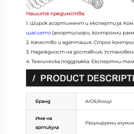
Нашите предимства:
1. Широк асортимент и експертиза: Ко
шасието
(амортисьори, контролни рам
2. Качество и адаптация: Строг контро
3. Надеждност на доставчик: Установен
4. Техническа поддръжка: Експертни те
Бранд
AIOE/Aiouyi
Име на
Регулируеми алумин
артикула