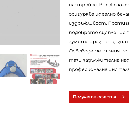
настройки. Висококач
осигурява идеално бал
издръжливост. Постиг
подобрете сцеплениет
гумите чрез прецизна 
Освободете пълния пот
тази задължителна над
професионална инстал
Получете оферта