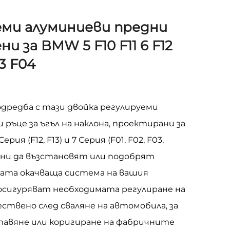
уеми алуминиеви предни
и за BMW 5 F10 F11 6 F12
03 F04
дредба с тази двойка регулируеми
 ръце за ъгъл на наклона, проектирани за
Серия (F12, F13) и 7 Серия (F01, F02, F03,
дени да възстановят или подобрят
ата окачваща система на вашия
осигуряват необходимата регулиране на
ествено след сваляне на автомобила, за
тавяне или коригиране на фабричните