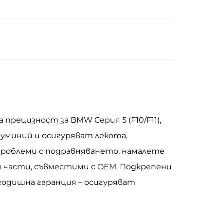
 прецизност за BMW Серия 5 (F10/F11),
алуминий и осигуряват лекота,
проблеми с подравняването, намалете
 части, съвместими с OEM. Подкрепени
годишна гаранция – осигуряват