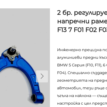
2 бр. регулир
напречни рамен
F13 7 F01 F02 F
Инженерно прецизна по
алуминиеви предни къси
BMW 5 Серия (F10, F11), 6 
F04). Специално създа
геометрията на предн
автомобил, тези ръце 
ъгъла на наклона — същ
настройка с цел предс