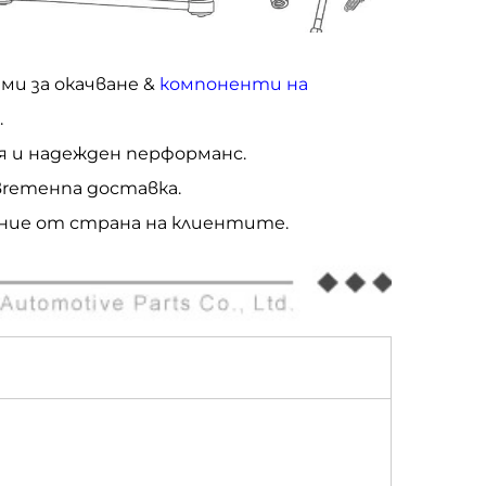
и за окачване &
компоненти на
.
я и надежден перформанс.
вremeнna доставка.
ение от страна на клиентите.