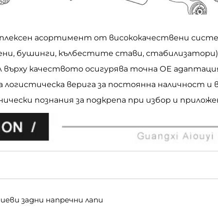
мплексен асортимент от висококачествени систем
ени, бушинги, кълбестите стави, стабилизатори)
л върху качеството осигурява точна ОЕ адаптаци
а логистическа верига за постоянна наличност и 
хнически познания за подкрепа при избор и прилож
иеви задни напречни лапи