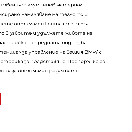
ественият алуминиев материал
ансирано намаляване на теглото и
нете оптимален контакт с пътя,
о в завоите и удължете живота на
настройка на предната подредба.
енциал за управление на вашия BMW с
стройка за представяне. Препоръчва се
ация за оптимални резултати.