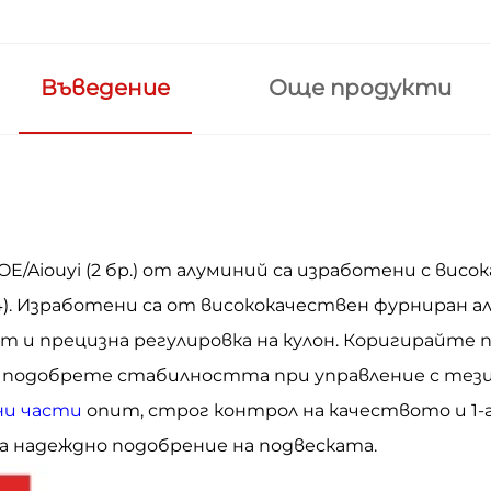
Въведение
Още продукти
/Aiouyi (2 бр.) от алуминий са изработени с висока
3/F04). Изработени са от висококачествен фурниран 
 и прецизна регулировка на кулон. Коригирайте 
 подобрете стабилността при управление с тези
ни части
опит, строг контрол на качеството и 1-
за надеждно подобрение на подвеската.