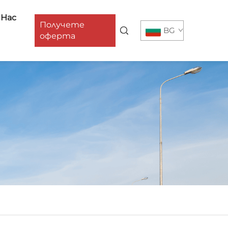
 Нас
Получете
BG
оферта