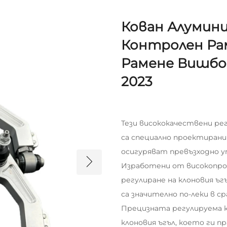
Кован Алумини
Контролен Ра
Рамене Вишбон 
2023
Тези висококачествени ре
са специално проектирани з
осигуряват превъзходно у
Изработени от високопроч
регулиране на клоновия ъ
са значително по-леки в с
Прецизната регулируема к
клоновия ъгъл, което ги п