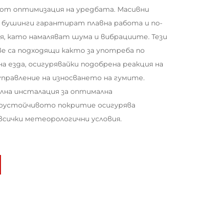
 от оптимизация на уредбата. Масивни
 бушинги гарантират плавна работа и по-
я, като намаляват шума и вибрациите. Тези
е са подходящи както за употреба по
а езда, осигурявайки подобрена реакция на
управление на износването на гумите.
лна инсталация за оптимална
оустойчивото покритие осигурява
сички метеорологични условия.