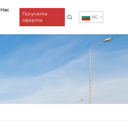
 Нас
Получете
BG
оферта