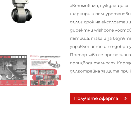
автомобили, нуждаещи се
шарнири и полиуретанови
дълъг срок на експлоатаци
директни wishbone лостов
пътища, така и за безпътн
управлението и по-добро 
Препоръчва се професиона
производителност. Короз
дълготрайна защита при в
Получете оферта