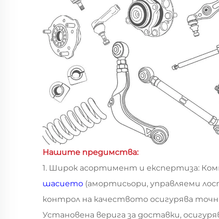
Нашите предимства:
1. Широк асортимент и експертиза: Ко
шасието
(амортисьори, управляеми лос
контрол на качеството осигурява точн
Установена верига за доставки, осигур