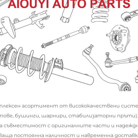
мплексен асортимент от висококачествени систем
тове, бушинги, шарнири, стабилизаторни пръти).
а съвместимост с оригиналните части и надеждна
яваща постоянна наличност и навременна доставка.