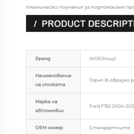
технически познания за подпомагане пр
Бранд
AIOE/Aiouyi
Наименование
Горно В-образно 
на стоката
Марка на
Ford F150 2004-202
автомобил
OEM номер
Стандартните