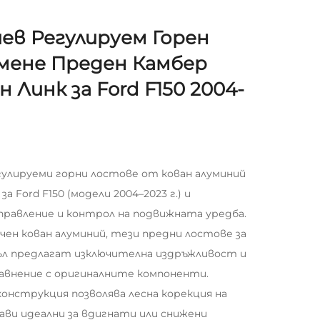
ев Регулируем Горен
мене Преден Камбер
Линк за Ford F150 2004-
гулируеми горни лостове от кован алуминий
а Ford F150 (модели 2004–2023 г.) и
правление и контрол на подвижната уредба.
ен кован алуминий, тези предни лостове за
гъл предлагат изключителна издръжливост и
равнение с оригиналните компоненти.
онструкция позволява лесна корекция на
рави идеални за вдигнати или снижени