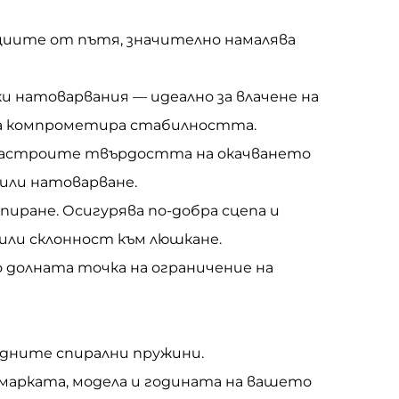
циите от пътя, значително намалява
 натоварвания — идеално за влачене на
 да компрометира стабилността.
а настроите твърдостта на окачването
 или натоварване.
пиране. Осигурява по-добра сцепа и
или склонност към люшкане.
о долната точка на ограничение на
задните спирални пружини.
марката, модела и годината на вашето