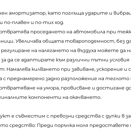
чен амортизатор, като поглъща ударите и вибра
 по-плавен и по-тих ход.
дотвратява проседането на автомобила при тежки
ътници. Увеличава общата товароподемност, без
з регулиране на налягането на въздуха можете д
 за да се адаптирате към различни пътни условия
: Намалява килването при завиване, ускорение и с
а с преднамерено задно разположение на теглото 
дотвратяване на умора, провисване и достигане д
гиналните компоненти на окачването.
одукт е съвместим с превозни средства с дупки в 
то средство: Преди поръчка моля предоставете 