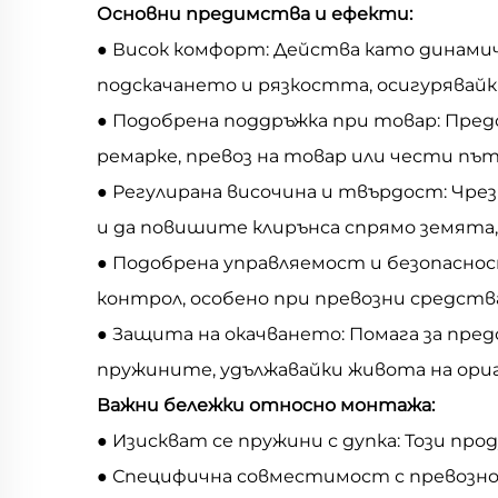
Основни предимства и ефекти:
● Висок комфорт: Действа като динами
подскачането и рязкостта, осигурявайки
● Подобрена поддръжка при товар: Пре
ремарке, превоз на товар или чести п
● Регулирана височина и твърдост: Чре
и да повишите клирънса спрямо земята,
● Подобрена управляемост и безопасност
контрол, особено при превозни средств
● Защита на окачването: Помага за пре
пружините, удължавайки живота на ори
Важни бележки относно монтажа:
● Изискват се пружини с дупка: Този пр
● Специфична совместимост с превозно