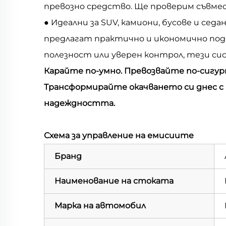
превозно средство. Ще проверим съвме
● Идеални за SUV, камиони, бусове и се
предлагат практично и икономично подо
полезност или уверен контрол, тези с
Карайте по-умно. Превозвайте по-сигур
Трансформирайте окачването си днес 
надеждността.
Схема за управление на емисиите
Бранд
Наименование на стоката
Марка на автомобил