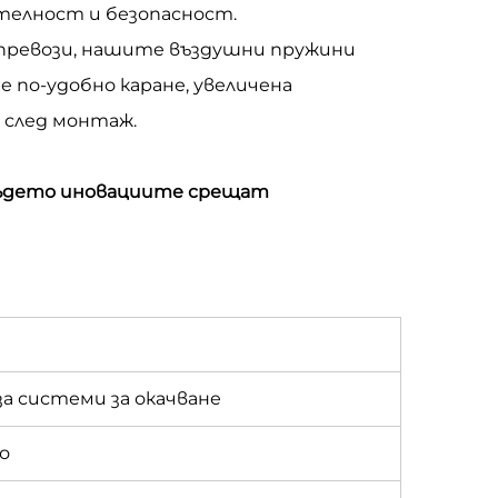
телност и безопасност.
ни превози, нашите въздушни пружини
 по-удобно каране, увеличена
 след монтаж.
където иновациите срещат
а системи за окачване
о