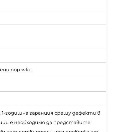
твени поръчки
а 1-годишна гаранция срещу дефекти в
ции е необходимо да представите
а бъдат потвърдени чрез проверка от