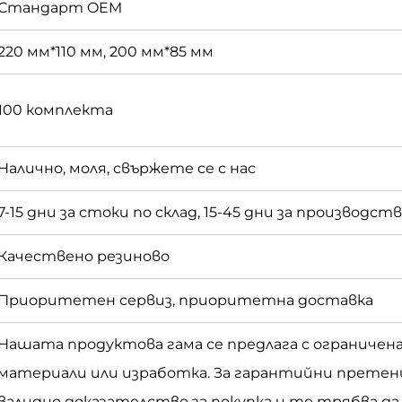
Стандарт OEM
220 мм*110 мм, 200 мм*85 мм
100 комплекта
Налично, моля, свържете се с нас
7-15 дни за стоки по склад, 15-45 дни за производс
Качествено резиново
Приоритетен сервиз, приоритетна доставка
Нашата продуктова гама се предлага с ограничен
материали или изработка. За гарантийни претен
валидно доказателство за покупка и те трябва д