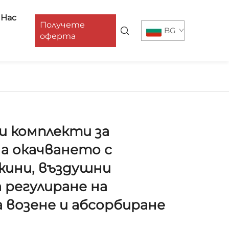
 Нас
Получете
BG
оферта
и комплекти за
а окачването с
жини, въздушни
а регулиране на
 возене и абсорбиране