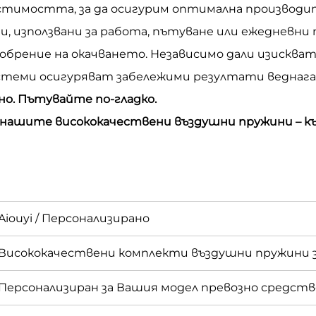
стимостта, за да осигурим оптимална производи
дани, използвани за работа, пътуване или ежеднев
брение на окачването. Независимо дали изисквате
истеми осигуряват забележими резултати веднага
но. Пътувайте по-гладко.
с нашите висококачествени въздушни пружини – 
Aiouyi / Персонализирано
Висококачествени комплекти въздушни пружини з
Персонализиран за Вашия модел превозно средств