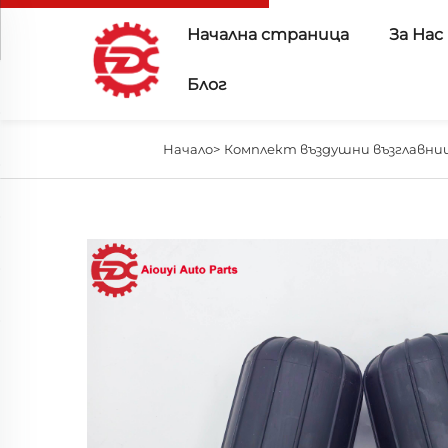
Начална страница
За Нас
Блог
Начало>
Комплект въздушни възглавниц