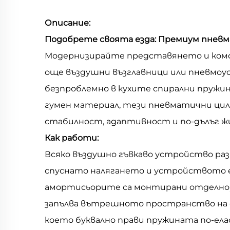
Описание:
Подобрете своята езда: Премиум пневм
Модернизирайте представянето и комф
още въздушни възглавници или пневмоу
безпроблемно в кухите спирални пружин
гумен материал, тези пневматични ци
стабилност, адаптивност и по-дълъг жи
Как работи:
Всяко въздушно гъвкаво устройство разп
спуснато налягането и устройството е
амортисьорите са монтирани отделно), 
запълва вътрешното пространство на сп
което буквално прави пружината по-ела