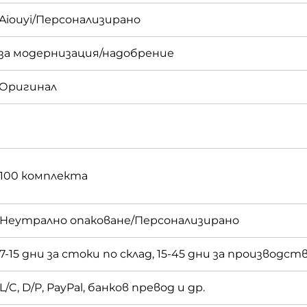
Aiouyi/Персонализирано
за модернизация/надобрение
Оригинал
100 комплекта
Неутрално опаковане/Персонализирано
7-15 дни за стоки по склад, 15-45 дни за производс
L/C, D/P, PayPal, банков превод и др.