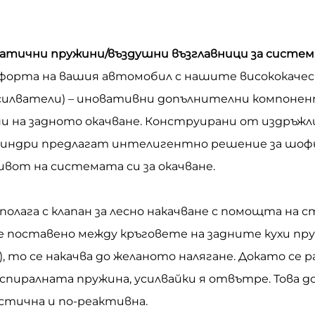
атични пружини/въздушни възглавници за системи
орта на вашия автомобил с нашите висококаче
силватели) – иновативни допълнителни компоне
и на задното окачване. Конструирани от издръжли
линдри предлагат интелигентно решение за шоф
вот на системата си за окачване.
олага с клапан за лесно накачване с помощта на 
 поставено между кръговете на задните кухи пр
то се накачва до желаното налягане. Докато се 
иралната пружина, усилвайки я отвътре. Това д
стична и по-реактивна.