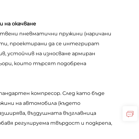
 на окачване
ствени пневматични пружини (наричани
нти, проектирани да се интегрират
в, устойчив на износване армиран
ьори, които търсят подобрена
стандартен компресор. След като бъде
ужини на автомобила (където
разширява, въздушната възглавница
обавя регулируема твърдост и подкрепа,