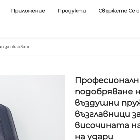
Приложение
Продукти
Свържете Се с
и за окачване
Професионалн
подобряване н
въздушни пру
възглавници з
височината на
на удари