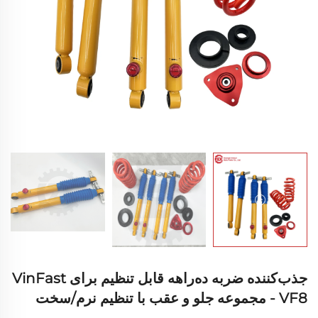
جذب‌کننده ضربه ده‌راهه قابل تنظیم برای VinFast
VF8 - مجموعه جلو و عقب با تنظیم نرم/سخت