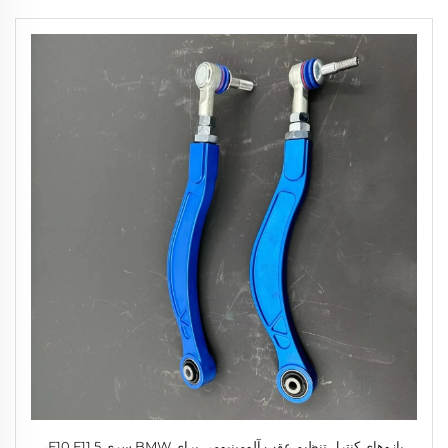
بازوهاي كنترل تنظيم عقب آلومينيومي براي BMW سري 5 F10 F11،