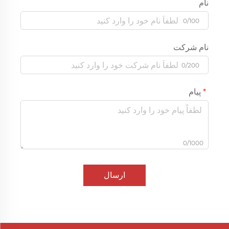
نام
0/100
نام شرکت
0/200
پیام
0/1000
ارسال