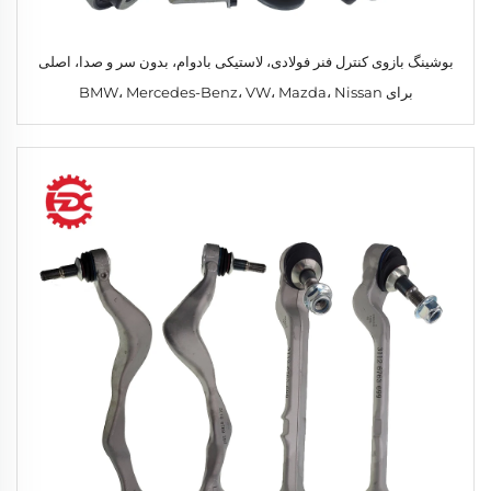
بوشینگ بازوی کنترل فنر فولادی، لاستیکی بادوام، بدون سر و صدا، اصلی
برای BMW، Mercedes-Benz، VW، Mazda، Nissan