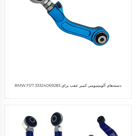
دسته‌های آلومینیومی کمبر عقب برای BMW F07 33324069283