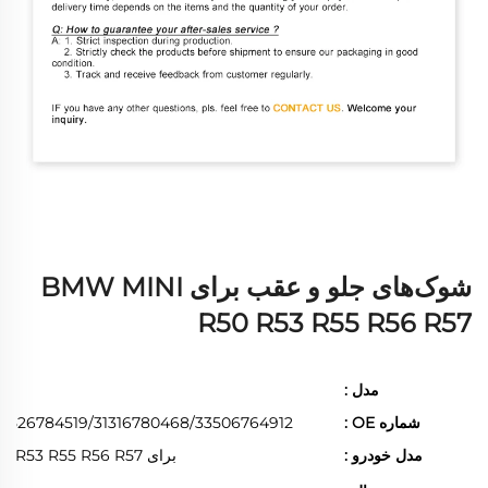
شوک‌های جلو و عقب برای BMW MINI
R50 R53 R55 R56 R57
مدل :
شماره OE :
33526784519/31316780468/33506764912
مدل خودرو :
برای BMW MINI R50 R53 R55 R56 R57