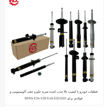
قطعات خودرو با کیفیت بالا جذب کننده ضربه جلو و عقب آلومینیومی و
فولادی برای BMW E34 E39 E46 E53 E60