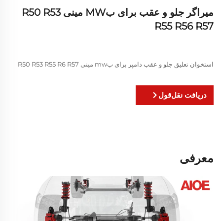
میراگر جلو و عقب برای بMW مینی R50 R53
R55 R56 R57
استخوان تعلیق جلو و عقب دامپر برای بmw مینی R50 R53 R55 R6 R57
دریافت نقل‌قول
معرفی