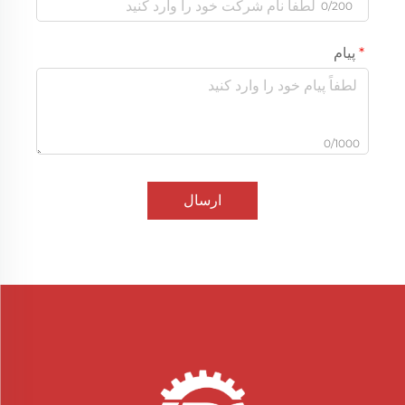
0/200
پیام
0/1000
ارسال