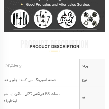
برند
AIOE/Aiouyi
نوع
جمعه اسپرینگ میرا کننده جلو و عقب
پاسات B5 فولکسワگن، ماگوتان، شودا
نه
اوکتاویا 1.8