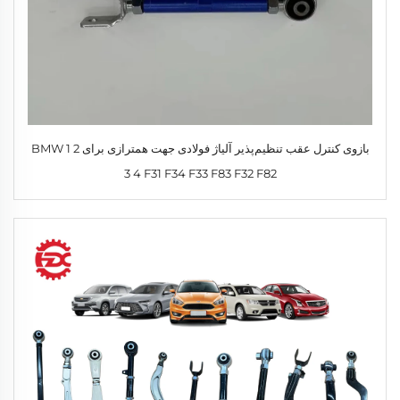
بازوی کنترل عقب تنظیم‌پذیر آلیاژ فولادی جهت همترازی برای BMW 1 2
3 4 F31 F34 F33 F83 F32 F82