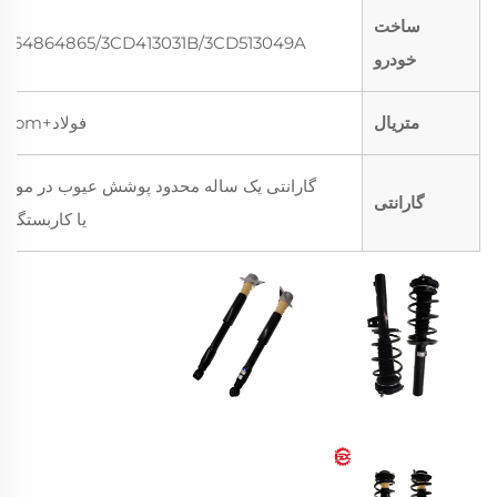
ساخت
564864865/3CD413031B/3CD513049A
خودرو
متریال
فولاد+gom
گارانتی یک ساله محدود پوشش عیوب در مواد
گارانتی
یا کاربستگی