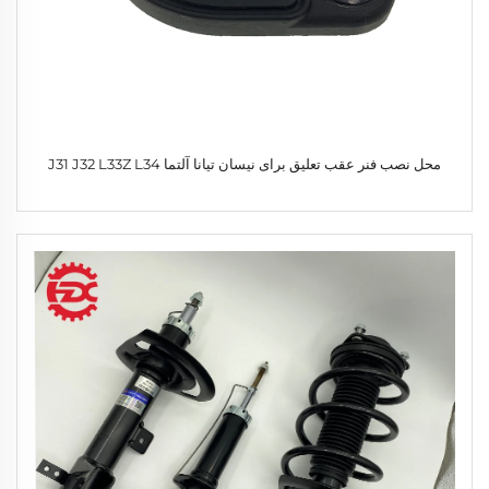
محل نصب فنر عقب تعلیق برای نیسان تیانا آلتما J31 J32 L33Z L34