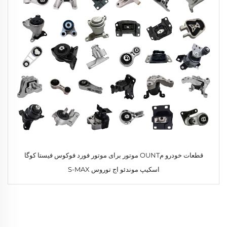
قطعات خودرو مOUNT موتور برای موتور فورد فوکوس فیستا کوگا
اسکیپ موندئو اج توروس S-MAX