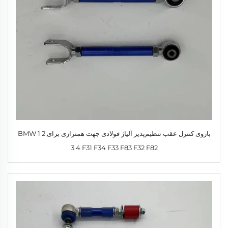
بازوی کنترل عقب تنظیم‌پذیر آلیاژ فولادی جهت همترازی برای BMW 1 2
3 4 F31 F34 F33 F83 F32 F82