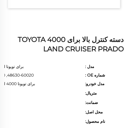
دسته کنترل بالا برای TOYOTA 4000
LAND CRUISER PRADO
مدل :
برای تویوتا لند
شماره OE :
48630-60020, 40020-60050
مدل خودرو:
برای تویوتا 4000 لند کرویزر پرادو
متریال:
ضمانت:
محل اصل:
گو
نام محصول:
دس