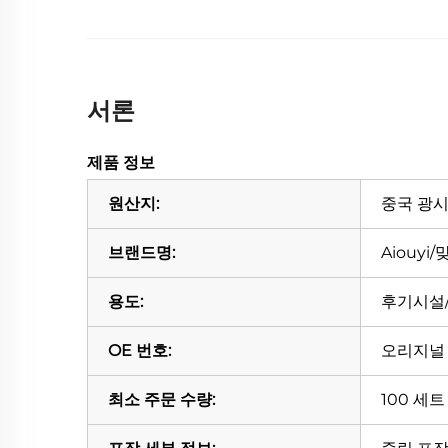
서론
제품 정보
원산지:
중국 광
브랜드명:
Aiouyi
용도:
후기시설
OE 번호:
오리지널
최소 주문 수량:
100 세트