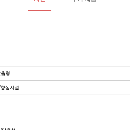
시
/맞춤형
/향상시설