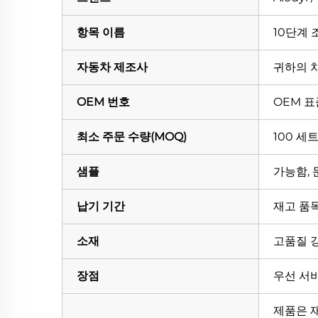
항목 이름
10단계 
자동차 제조사
귀하의 
OEM 번호
OEM 표
최소 주문 수량(MOQ)
100 세
샘플
가능함,
납기 기간
재고 품목
소재
고품질 
장점
우선 서비
제품은 재