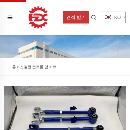
견적 받기
KO
홈 >
조절형 컨트롤 암 키트