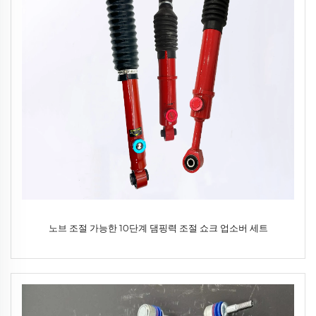
노브 조절 가능한 10단계 댐핑력 조절 쇼크 업소버 세트