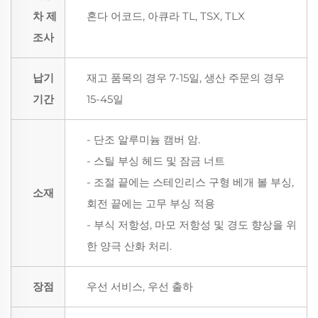
차 제
혼다 어코드, 아큐라 TL, TSX, TLX
조사
납기
재고 품목의 경우 7-15일, 생산 주문의 경우
기간
15-45일
- 단조 알루미늄 캠버 암.
- 스틸 부싱 헤드 및 잠금 너트
- 조절 끝에는 스테인리스 구형 베개 볼 부싱,
소재
회전 끝에는 고무 부싱 적용
- 부식 저항성, 마모 저항성 및 경도 향상을 위
한 양극 산화 처리.
장점
우선 서비스, 우선 출하