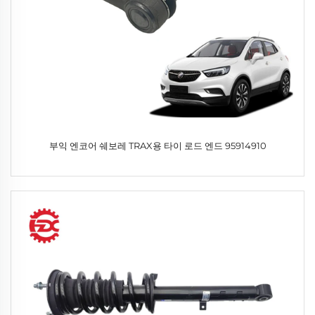
부익 엔코어 쉐보레 TRAX용 타이 로드 엔드 95914910