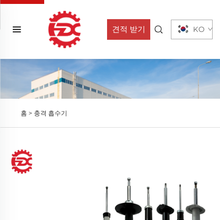
견적 받기
KO
홈 >
충격 흡수기