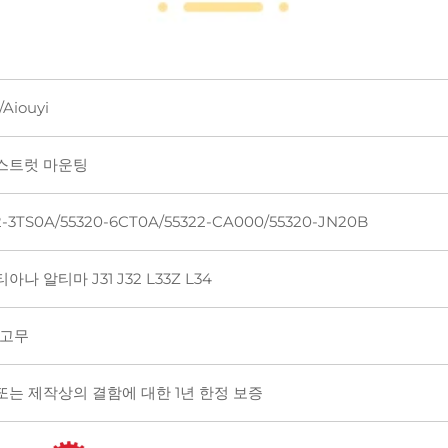
/Aiouyi
스트럿 마운팅
2-3TS0A/55320-6CT0A/55322-CA000/55320-JN20B
아나 알티마 J31 J32 L33Z L34
+고무
또는 제작상의 결함에 대한 1년 한정 보증