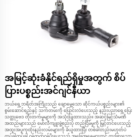
အမြင့်ဆုံးခံနိုင်ရည်ရှိမှုအတွက် စိပ်
ပြားပစ္စည်းအင်ဂျင်နီယာ
ဘယ်ရှေ့ဘရိတ်အကြိုးသည် ချောမွေ့သော ဆိုင်ကယ်ပစ္စည်းများ၏
စွမ်းဆောင်ရည်နှင့် သက်တမ်းကို ပြောင်းလဲပေးသည့် နည်းပညာရှေ့ပြေး
သတ္တုဗေဒ တိုးတက်မှုများကို အသုံးပြုထားသည်။ အဆင့်မြင့်သံမဏိ
အထည်များသည် မော်လီကျူးဖွဲ့စည်းပုံ တည်ငြိမ်မှုကို မြှင့်တင်ပေးသည့်
အထူးအပူကုထုံးနည်းလမ်းများကို ခံယူထားပြီး တစ်ခါတည်းမဟုတ်ပဲ
ထပ်ခါထပ်ခါ ဝန်ထုတ်ဝန်ပိုးပေးသည့် အခြေအနေများတွင် ထူးခြားသော