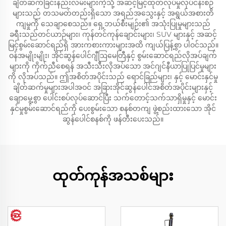
ချိတ်ဆက်ခြင်းနည်းလမ်းများကဲ့သို့ အဆင့်မြင့်ထုတ်လုပ်မှုလုပ်ငန်းစဉ်
များသည် တသမတ်တည်းရှိသော အရည်အသွေးနှင့် အရွယ်အစားတိ
ကျမှုကို သေချာစေသည်။ ရှေ့ဘယ်စီးမျဉ်း၏ အသုံးပြုမှုများသည်
ခရီးသည်တင်ယာဉ်များ၊ ကုန်တင်ကုန်ချောင်းများ၊ SUV များနှင့် အဆင့်
မြင့်စွမ်းဆောင်ရည်ရှိ အားကစားကားများအထိ ကျယ်ပြန့်စွာ ပါဝင်သည်။
ဝန်အမျိုးမျိုး၊ အိုင်ဆွန်ပေါင်ဂျီဩမေတြီနှင့် စွမ်းဆောင်ရည်လိုအပ်ချက်
များကို ကိုက်ညီစေရန် အသီးသီးလိုအပ်သော အင်ဂျင်နီယာပြုပြင်မှုများ
ကို လိုအပ်သည်။ ဤအစိတ်အပိုင်းသည် ရောင်ခြည်များ၊ နှင့် မောင်းနှင်မှု
ချိတ်ဆက်မှုများအပါအဝင် အခြားအိုင်ဆွန်ပေါင်အစိတ်အပိုင်းများနှင့်
ချောမွေ့စွာ ပေါင်းစပ်လုပ်ဆောင်ပြီး သက်တောင့်သက်သာရှိမှုနှင့် မောင်း
နှင်မှုစွမ်းဆောင်ရည်ကို ပေးစွမ်းသော စနစ်တကျ ဖွဲ့စည်းထားသော အိုင်
ဆွန်ပေါင်စနစ်ကို ဖန်တီးပေးသည်။
ထုတ်ကုန်အသစ်များ