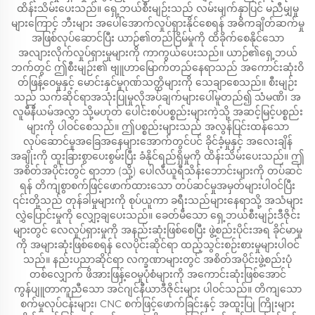
ထိန်းသိမ်းပေးသည်။ ရှေ့ဘယ်စီးမျဉ်းသည် လမ်းမျက်နှာပြင် မညီမျှမှု
များကြောင့် ဘီးများ အပေါ်အောက်လှုပ်ရှားနိုင်စေရန် အဓိကချိတ်ဆက်မှု
အဖြစ်လုပ်ဆောင်ပြီး ယာဉ်၏တည်ငြိမ်မှုကို ထိခိုက်စေနိုင်သော
အလျားလိုက်လှုပ်ရှားမှုများကို ကာကွယ်ပေးသည်။ ယာဉ်၏ရှေ့ဘယ်
ဘက်တွင် ဤစီးမျဉ်း၏ ဗျူဟာမြောက်တည်နေရာသည် အကောင်းဆုံးဝိ
တ်ဖြန့်ဝေမှုနှင့် မောင်းနှင်မှုဂုဏ်သတ္တိများကို သေချာစေသည်။ စီးမျဉ်း
သည် သက်ဆိုင်ရာအသုံးပြုမှုလိုအပ်ချက်များပေါ်မူတည်၍ သံမဏိ၊ အ
လူမီနီယမ်အလွှာ သို့မဟုတ် ပေါင်းစပ်ပစ္စည်းများကဲ့သို့ အဆင့်မြင့်ပစ္စည်း
များကို ပါဝင်စေသည်။ ဤပစ္စည်းများသည် အလွန်ပြင်းထန်သော
လုပ်ဆောင်မှုအခြေအနေများအောက်တွင်ပင် ခိုင်ခံ့မှုနှင့် အလေးချိန်
အချိုးကို ထူးခြားစွာပေးစွမ်းပြီး ခံနိုင်ရည်ရှိမှုကို ထိန်းသိမ်းပေးသည်။ ဤ
အစိတ်အပိုင်းတွင် ရာဘာ (သို့) ပေါလီယူရီသိန်းဘောင်းများကို တပ်ဆင်
ရန် တိကျစွာစက်ဖြင့်ဖောက်ထားသော တပ်ဆင်မှုအမှတ်များပါဝင်ပြီး
၎င်းတို့သည် တုန်ခါမှုများကို စုပ်ယူကာ ခရီးသည်များနေရာသို့ အသံများ
လွှဲပြောင်းမှုကို လျှော့ချပေးသည်။ ခေတ်မီသော ရှေ့ဘယ်စီးမျဉ်းဒီဇိုင်း
များတွင် လေလှုပ်ရှားမှုကို အနည်းဆုံးဖြစ်စေပြီး ဖွဲ့စည်းပိုင်းအရ ခိုင်မာမှု
ကို အများဆုံးဖြစ်စေရန် လေပိုင်းဆိုင်ရာ ထည့်သွင်းစဉ်းစားမှုများပါဝင်
သည်။ နည်းပညာဆိုင်ရာ လက္ခဏာများတွင် အစိတ်အပိုင်းဖွဲ့စည်းပုံ
တစ်လျှောက် ဖိအားဖြန့်ဝေမှုပုံစံများကို အကောင်းဆုံးဖြစ်အောင်
ကွန်ပျူတာကူညီသော အင်ဂျင်နီယာဒီဇိုင်းများ ပါဝင်သည်။ တိကျသော
စက်မှုလုပ်ငန်းများ၊ CNC စက်ဖြင့်ဖောက်ခြင်းနှင့် အထူးပြု ကြိုးများ