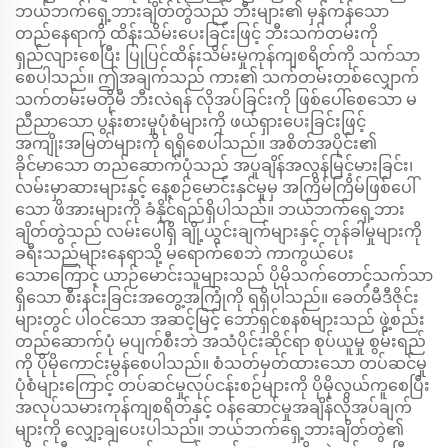
ဘယ်ဘက်ရှေ့ဘားချိတ်တွဲသည် ဘီးများ၏ မှန်ကန်သော
တည်နေရာကို ထိန်းသိမ်းပေးခြင်းဖြင့် ဘီးသက်တမ်းကို
ရှည်လျားစေပြီး ပြုပြင်ထိန်းသိမ်းမှုကုန်ကျစရိတ်ကို သက်သာ
စေပါသည်။ ဤအချက်သည် ကား၏ သက်တမ်းတစ်လျှောက်
သက်တမ်းမတိုမီ ဘီးလဲရန် လိုအပ်ခြင်းကို ဖြစ်ပေါ်စေသော မ
ညီညာသော ပွန်းစားမှုပုံစံများကို ဖယ်ရှားပေးခြင်းဖြင့်
အကျိုးအမြတ်များကို ရရှိစေပါသည်။ အစိတ်အပိုင်း၏
ခိုင်မာသော တည်ဆောက်ပုံသည် အပူချိန်အလွန်မြင့်မားခြင်း၊
လမ်းမှာဆားများနှင့် နေ့စဉ်မောင်းနှင်မှုမှ အကြိမ်ကြိမ်ဖြစ်ပေါ်
သော ဖိအားများကို ခံနိုင်ရည်ရှိပါသည်။ ဘယ်ဘက်ရှေ့ဘား
ချိတ်တွဲသည် လမ်းပေါ်ရှိ ချို့ယွင်းချက်များနှင့် တုန်ခါမှုများကို
ခရီးသည်များနေရာသို့ မရောက်စေဘဲ ကာကွယ်ပေး
သောကြောင့် ယာဉ်မောင်းသူများသည် ပိုမိုသက်တောင့်သက်သာ
ရှိသော စီးနင်းခြင်းအတွေ့အကြုံကို ရရှိပါသည်။ ခေတ်မီဒီဇိုင်း
များတွင် ပါဝင်သော အဆင့်မြင့် ဘော်ရှင်စနစ်များသည် ဖွဲ့စည်း
တည်ဆောက်ပုံ မပျက်စီးဘဲ အသံပိုင်းဆိုင်ရာ စုပ်ယူမှု စွမ်းရည်
ကို ပိုမိုကောင်းမွန်စေပါသည်။ စံသတ်မှတ်ထားသော တပ်ဆင်မှု
ပုံစံများကြောင့် တပ်ဆင်မှုလုပ်ငန်းစဉ်များကို ပိုမိုလွယ်ကူစေပြီး
အလုပ်သမားကုန်ကျစရိတ်နှင့် ဝန်ဆောင်မှုအချိန်လိုအပ်ချက်
များကို လျှော့ချပေးပါသည်။ ဘယ်ဘက်ရှေ့ဘားချိတ်တွဲ၏