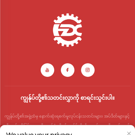
ကျွန်ုပ်တို့၏သတင်းလွှာကို စာရင်းသွင်းပါ။
ကျွန်ုပ်တို့၏အဖွဲ့ထံမှ နောက်ဆုံးရစက်မှုလုပ်ငန်းသတင်းများ၊ အပ်ဒိတ်များနှင့်
ထိုးထွင်းသိမြင်မှုများကို လက်ခံရရှိရန် ကျွန်ုပ်တို့၏သတင်းလွှာကို ဆက်သွယ်