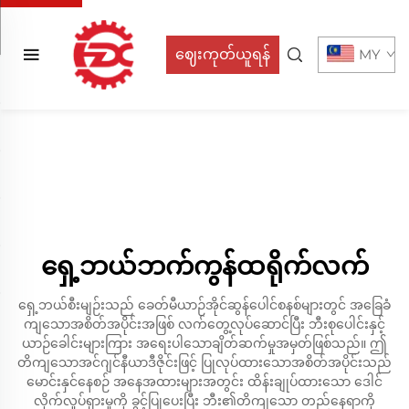
ဈေးကုတ်ယူရန်
MY
ရှေ့ဘယ်ဘက်ကွန်ထရိုက်လက်
ရှေ့ဘယ်စီးမျဉ်းသည် ခေတ်မီယာဉ်အိုင်ဆွန်ပေါင်စနစ်များတွင် အခြေခံ
ကျသောအစိတ်အပိုင်းအဖြစ် လက်တွေ့လုပ်ဆောင်ပြီး ဘီးစုပေါင်းနှင့်
ယာဉ်ခေါင်းများကြား အရေးပါသောချိတ်ဆက်မှုအမှတ်ဖြစ်သည်။ ဤ
တိကျသောအင်ဂျင်နီယာဒီဇိုင်းဖြင့် ပြုလုပ်ထားသောအစိတ်အပိုင်းသည်
မောင်းနှင်နေစဉ် အနေအထားများအတွင်း ထိန်းချုပ်ထားသော ဒေါင်
လိုက်လှုပ်ရှားမှုကို ခွင့်ပြုပေးပြီး ဘီး၏တိကျသော တည်နေရာကို