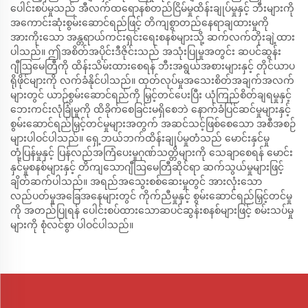
ပေါင်းစပ်မှုသည် အီလက်ထရောနစ်တည်ငြိမ်မှုထိန်းချုပ်မှုနှင့် ဘီးများကို
အကောင်းဆုံးစွမ်းဆောင်ရည်ဖြင့် တိကျစွာတည်နေရာချထားမှုကို
အားကိုးသော အန္တရာယ်ကင်းရှင်းရေးစနစ်များသို့ ဆက်လက်တိုးချဲ့ထား
ပါသည်။ ဤအစိတ်အပိုင်းဒီဇိုင်းသည် အသုံးပြုမှုအတွင်း ဆပင်ဆွန်း
ဂျီဩမေတြီကို ထိန်းသိမ်းထားစေရန် ဘီးအရွယ်အစားများနှင့် တိုင်ယာပ
ရိုဖိုင်များကို လက်ခံနိုင်ပါသည်။ ထုတ်လုပ်မှုအသေးစိတ်အချက်အလက်
များတွင် ယာဉ်စွမ်းဆောင်ရည်ကို မြှင့်တင်ပေးပြီး ယုံကြည်စိတ်ချရမှုနှင့်
ဘေးကင်းလုံခြုံမှုကို ထိခိုက်စေခြင်းမရှိစေဘဲ နောက်ခံပြင်ဆင်မှုများနှင့်
စွမ်းဆောင်ရည်မြှင့်တင်မှုများအတွက် အဆင်သင့်ဖြစ်စေသော အစီအစဉ်
များပါဝင်ပါသည်။ ရှေ့ဘယ်ဘက်ထိန်းချုပ်မှုတံသည် မောင်းနှင်မှု
တုံ့ပြန်မှုနှင့် ပြန်လည်အကြံပေးမှုဂုဏ်သတ္တိများကို သေချာစေရန် မောင်း
နှင်မှုစနစ်များနှင့် တိကျသောဂျီဩမေတြီဆိုင်ရာ ဆက်သွယ်မှုများဖြင့်
ချိတ်ဆက်ပါသည်။ အရည်အသွေးစစ်ဆေးမှုတွင် အားလုံးသော
လည်ပတ်မှုအခြေအနေများတွင် ကိုက်ညီမှုနှင့် စွမ်းဆောင်ရည်မြှင့်တင်မှု
ကို အတည်ပြုရန် ပေါင်းစပ်ထားသောဆပင်ဆွန်းစနစ်များဖြင့် စမ်းသပ်မှု
များကို စုံလင်စွာ ပါဝင်ပါသည်။