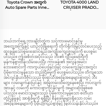
Toyota Crown အတွက်
TOYOTA 4000 LAND
Auto Spare Parts Inner
CRUISER PRADO
Rack End 45503-30070
အတွက် Upper Control
Arm
ဘယ်ဘက်ရှေ့ဘားချိတ်တွဲက သင့်ကားမောင်းနှင်မှု
အတွေ့အကြုံနှင့် ယာဉ်လုံခြုံရေးကို တိုက်ရိုက်မြှင့်တင်ပေးသည့်
ထူးချွန်သောစွမ်းဆောင်ရည်အကျိုးကျေးဇူးများကို ပေးစွမ်း
ပါသည်။ ဤအစိတ်အပိုင်းသည် ဘီး၏ ဂျီဩမေတြီကို
မှန်ကန်စွာထိန်းသိမ်းပေးပြီး ကားခန်း၏ အလွန်အမင်း
ဘေးစောင်းကို ကာကွယ်ပေးခြင်းဖြင့် လမ်းကွေ့ခြင်းအတွင်း
ပိုမိုကောင်းမွန်သော တည်ငြိမ်မှုကို ပေးစွမ်းပါသည်။ တိကျသော
အင်ဂျင်နီယာဒီဇိုင်းသည် မိုးရာသီအခြေအနေများစွာတွင် ဘီး
များ လမ်းမျက်နှာပြင်နှင့် အမြဲတမ်းထိတွေ့နေစေပြီး ကပ်လျက်
အားနှင့် လမ်းကို ကောင်းစွာကိုင်နိုင်မှုကို အများဆုံးဖြစ်စေ
ပါသည်။ မောင်းသူများသည် ပိုမိုကောင်းမွန်သော စတီယာ
တုံ့ပြန်မှုနှင့် အာရုံခံမှုကို ရရှိပြီး စိန်ခေါ်မှုများရှိသော လမ်း
အခြေအနေများကို ပိုမိုယုံကြည်စွာဖြင့် ဖြတ်သန်းနိုင်ပါသည်။