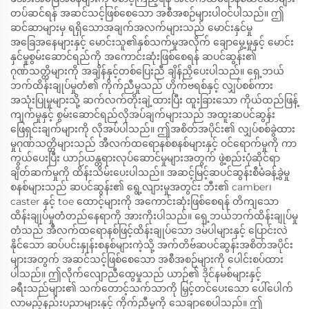
တပ်ဆင်ရန် အဆင်သင့်ဖြစ်စေသော အစီအစဉ်များပါဝင်ပါသည်။ ဤ
ဆင်ဆာများမှ ရရှိသောအချက်အလက်များသည် မောင်းနှင်မှု
အခြေအနေများနှင့် မောင်းသူ၏နှစ်သက်မှုအလိုက် ချောမွေ့မှုနှင့် မောင်း
နှင်မှုစွမ်းဆောင်ရည်ကို အကောင်းဆုံးဖြစ်စေရန် ဆပင်ဆွန်း၏
ဂုဏ်သတ္တိများကို အချိန်နှင့်တစ်ပြေးညီ ချိန်ညှိပေးပါသည်။ ရှေ့ဘယ်
ဘက်ထိန်းချုပ်မှုတံ၏ ကိုက်ညီမှုသည် ဟိုက်ဗရစ်နှင့် လျှပ်စစ်ကား
အသုံးပြုမှုများသို့ ဆက်လက်တိုးချဲ့ထားပြီး ထူးခြားသော ကိုယ်ထည်ဖြန့်
ကျက်မှုနှင့် စွမ်းဆောင်ရည်လိုအပ်ချက်များသည် အထူးဆပင်ဆွန်း
ဖြေရှင်းချက်များကို လိုအပ်ပါသည်။ ဤအစိတ်အပိုင်း၏ လျှပ်စစ်ခွဲထား
မှုဂုဏ်သတ္တိများသည် အီလက်ထရောနစ်စနစ်များနှင့် ဝင်ရောက်မှုကို ကာ
ကွယ်ပေးပြီး ယာဉ်ယန္တရားလုပ်ဆောင်မှုများအတွက် ဖွဲ့စည်းပုံဆိုင်ရာ
ချိတ်ဆက်မှုကို ထိန်းသိမ်းပေးပါသည်။ အဆင့်မြင့်ဆပင်ဆွန်းစီမံခန့်ခွဲမှု
စနစ်များသည် ဆပင်ဆွန်း၏ ရွေ့လျားမှုအတွင်း ဘီး၏ camber၊
caster နှင့် toe ထောင့်များကို အကောင်းဆုံးဖြစ်စေရန် တိကျသော
ထိန်းချုပ်မှုတံတည်နေရာကို အားကိုးပါသည်။ ရှေ့ဘယ်ဘက်ထိန်းချုပ်မှု
တံသည် အီလက်ထရောနစ်ဖြင့်ထိန်းချုပ်သော ဒမ်ပါများနှင့် ပြောင်းလဲ
နိုင်သော ဆပ်ပင်းနှုန်းစနစ်များကဲ့သို့ အက်တိဗ်ဆပင်ဆွန်းအစိတ်အပိုင်း
များအတွက် အဆင်သင့်ဖြစ်စေသော အစီအစဉ်များကို ပေါင်းစပ်ထား
ပါသည်။ ဤလိုက်လျောညီထွေမှုသည် ယာဉ်၏ ဒိုင်နမစ်များနှင့်
ခရီးသည်များ၏ သက်တောင့်သက်သာကို မြှင့်တင်ပေးသော ပေါ်ပေါက်
လာမည့်နည်းပညာများနှင့် ကိုက်ညီမှုကို သေချာစေပါသည်။ ဤ