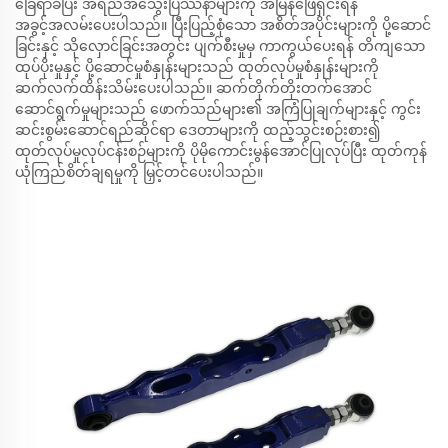
ခြေရာခံပြီး အရည်အသွေးပြဿနာများကို အမြန်ဖြေရှင်းရန်
အခွင့်အလမ်းပေးပါသည်။ ပြီးပြည့်စုံသော အစိတ်အပိုင်းများကို ပို့ဆောင်
ခြင်းနှင့် သိုလှောင်ခြင်းအတွင်း ပျက်စီးမှုမှ ကာကွယ်ပေးရန် တိကျသော
ထုပ်ပိုးမှုနှင့် ပို့ဆောင်မှုစံနှုန်းများသည် ထုတ်လုပ်မှုစံနှုန်းများကို
ဆက်လက်ထိန်းသိမ်းပေးပါသည်။ ဆက်တိုက်တိုးတက်အောင်
ဆောင်ရွက်မှုများသည် ဖောက်သည်များ၏ အကြံပြုချက်များနှင့် ကွင်း
ဆင်းစွမ်းဆောင်ရည်ဆိုင်ရာ ဒေတာများကို ထည့်သွင်းစဉ်းစား၍
ထုတ်လုပ်မှုလုပ်ငန်းစဉ်များကို ပိုမိုကောင်းမွန်အောင်ပြုလုပ်ပြီး ထုတ်ကုန်
ယုံကြည်စိတ်ချရမှုကို မြှင့်တင်ပေးပါသည်။