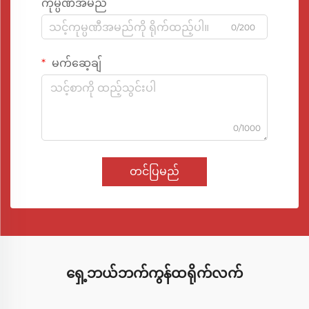
ကုမ္ပဏီအမည်
0/200
မက်ဆေ့ချ်
0/1000
တင်ပြမည်
ရှေ့ဘယ်ဘက်ကွန်ထရိုက်လက်