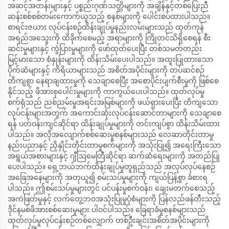
အဆင့်အတန်းများနှင့် ပစ္စည်းဂုဏ်သတ္တိများကို အချိန်နှင့်တစ်ပြေးညီ
ဆန်းစစ်စစ်တမ်းကောက်ယူသည့် စနစ်များကို ပေါင်းစပ်ထားပါသည်။
စာရင်းဇယား လုပ်ငန်းစဉ်ထိန်းချုပ်မှုနည်းလမ်းများသည် ထုတ်ကုန်
အရည်အသွေးကို ထိခိုက်စေမည့် အရာများကို ကြိုတင်သိရှိစေရန် စီး
ဆင်းမှုများနှင့် ကွဲပြားမှုများကို ဖော်ထုတ်ပေးပြီး တစ်သမတ်တည်း
မြင့်မားသော စံနှုန်းများကို ထိန်းသိမ်းပေးပါသည်။ အထူးပြုထားသော
ပိုက်ဆံများနှင့် ကိရိယာများသည် အစိတ်အပိုင်းများကို တပ်ဆင်စဉ်
တိကျစွာ နေရာချထားမှုကို သေချာစေပြီး အစောပိုင်းပျက်စီးမှုကို ဖြစ်စေ
နိုင်သည့် ဖိအားစုပေါင်းမှုများကို ကာကွယ်ပေးပါသည်။ ထုတ်လုပ်မှု
စက်ရုံသည် ညစ်ညမ်းမှုအရင်းအမြစ်များကို ဖယ်ရှားပေးပြီး တိကျသော
လုပ်ငန်းများအတွက် အကောင်းဆုံးလုပ်ငန်းဆောင်တာများကို သေချာစေ
ရန် ပတ်ဝန်းကျင်ဆိုင်ရာ ထိန်းချုပ်မှုများကို တင်းကျပ်စွာ ထိန်းသိမ်းထား
ပါသည်။ အလိုအလျောက်စစ်ဆေးမှုစနစ်များသည် လေဆာတိုင်းတာမှု
နည်းပညာနှင့် ညှိနှိုင်းတိုင်းတာမှုစက်များကို အသုံးပြု၍ အရေးကြီးသော
အရွယ်အစားများနှင့် ဂျီဩမေတြီဆိုင်ရာ ဆက်ဆံရေးများကို အတည်ပြု
ပေးပါသည်။ ရှေ့ဘယ်ဘက်ထိန်းချုပ်မှုတူရှည်သည် အလုပ်လုပ်နေစဉ်
အခြေအနေများကို အတုယူ၍ စမ်းသပ်မှုများကို ကျယ်ပြန့်စွာ ခံစားရ
ပါသည်။ ဤစမ်းသပ်မှုများတွင် ပင်ပန်းမှုစက်ဝန်း၊ ချေးမတက်စေသည့်
အကဲဖြတ်မှုနှင့် လက်တွေ့ဘဝအသုံးပြုမှုပုံစံများကို ပြန်လည်ဖန်တီးသည့်
ဒိုင်နမစ်ဖိအားစစ်ဆေးမှုများ ပါဝင်ပါသည်။ ခြေရာခံမှုစနစ်များသည်
ထုတ်လုပ်မှုလုပ်ငန်းစဉ်တစ်လျှောက် တစ်ဦးချင်းအစိတ်အပိုင်းများကို