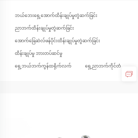
ဘယ်ဘေးရှေ့အောက်ထိန်းချုပ်မှုတွဲဆက်ခြင်း
ညာဘက်ထိန်းချုပ်မှုတွဲဆက်ခြင်း
အောက်ခြေဆဲလ်ဖန်ပိုင်းထိန်းချုပ်မှုတွဲဆက်ခြင်း
ထိန်းချုပ်မှု ဘားတပ်ဆင်မှု
ရှေ့ဘယ်ဘက်ကွန်ထရိုက်လက်
ရှေ့ညာဘက်ကိုင်တံ