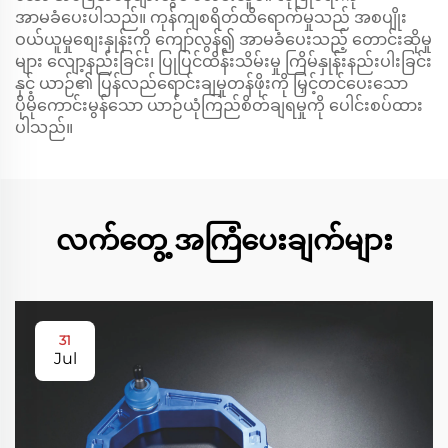
အာမခံပေးပါသည်။ ကုန်ကျစရိတ်ထိရောက်မှုသည် အစပျိုး
ဝယ်ယူမှုစျေးနှုန်းကို ကျော်လွန်၍ အာမခံပေးသည့် တောင်းဆိုမှု
များ လျော့နည်းခြင်း၊ ပြုပြင်ထိန်းသိမ်းမှု ကြိမ်နှုန်းနည်းပါးခြင်း
နှင့် ယာဉ်၏ ပြန်လည်ရောင်းချမှုတန်ဖိုးကို မြှင့်တင်ပေးသော
ပိုမိုကောင်းမွန်သော ယာဉ်ယုံကြည်စိတ်ချရမှုကို ပေါင်းစပ်ထား
ပါသည်။
လက်တွေ့ အကြံပေးချက်များ
31
Jul