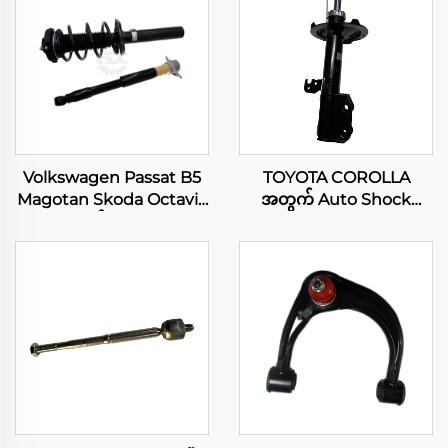
Volkswagen Passat B5
TOYOTA COROLLA
Magotan Skoda Octavia
အတွက် Auto Shock
1.8 အတွက် Front Rear
Absorber Struts
Shock Absorber with
Coil Spring