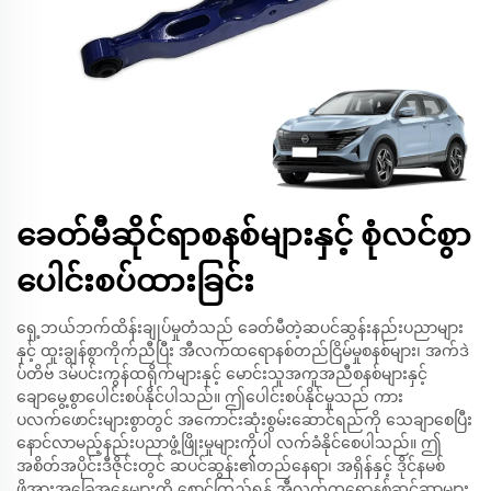
ခေတ်မီဆိုင်ရာစနစ်များနှင့် စုံလင်စွာ
ပေါင်းစပ်ထားခြင်း
ရှေ့ဘယ်ဘက်ထိန်းချုပ်မှုတံသည် ခေတ်မီတဲ့ဆပင်ဆွန်းနည်းပညာများ
နှင့် ထူးချွန်စွာကိုက်ညီပြီး အီလက်ထရောနစ်တည်ငြိမ်မှုစနစ်များ၊ အက်ဒဲ
ပ်တိဗ် ဒမ်ပင်းကွန်ထရိုက်များနှင့် မောင်းသူအကူအညီစနစ်များနှင့်
ချောမွေ့စွာပေါင်းစပ်နိုင်ပါသည်။ ဤပေါင်းစပ်နိုင်မှုသည် ကား
ပလက်ဖောင်းများစွာတွင် အကောင်းဆုံးစွမ်းဆောင်ရည်ကို သေချာစေပြီး
နောင်လာမည့်နည်းပညာဖွံ့ဖြိုးမှုများကိုပါ လက်ခံနိုင်စေပါသည်။ ဤ
အစိတ်အပိုင်းဒီဇိုင်းတွင် ဆပင်ဆွန်း၏တည်နေရာ၊ အရှိန်နှင့် ဒိုင်နမစ်
ဖိအားအခြေအနေများကို စောင့်ကြည့်ရန် အီလက်ထရောနစ်ဆင်ဆာများ