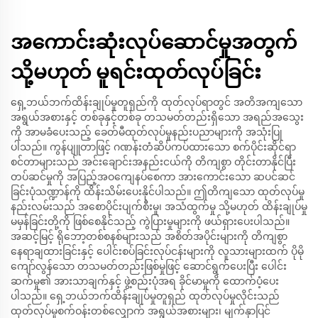
အကောင်းဆုံးလုပ်ဆောင်မှုအတွက်
သို့မဟုတ် မူရင်းထုတ်လုပ်ခြင်း
ရှေ့ဘယ်ဘက်ထိန်းချုပ်မှုတူရှည်ကို ထုတ်လုပ်ရာတွင် အတိအကျသော
အရွယ်အစားနှင့် တစ်ခုနှင့်တစ်ခု တသမတ်တည်းရှိသော အရည်အသွေး
ကို အာမခံပေးသည့် ခေတ်မီထုတ်လုပ်မှုနည်းပညာများကို အသုံးပြု
ပါသည်။ ကွန်ပျူတာဖြင့် ဂဏန်းတံဆိပ်ကပ်ထားသော စက်ပိုင်းဆိုင်ရာ
စင်တာများသည် အင်းချောင်းအနည်းငယ်ကို တိကျစွာ တိုင်းတာနိုင်ပြီး
တပ်ဆင်မှုကို အပြည့်အဝကျေနပ်စေကာ အားကောင်းသော ဆပင်ဆင်
ခြင်းပုံသဏ္ဍာန်ကို ထိန်းသိမ်းပေးနိုင်ပါသည်။ ဤတိကျသော ထုတ်လုပ်မှု
နည်းလမ်းသည် အစောပိုင်းပျက်စီးမှု၊ အသံထွက်မှု သို့မဟုတ် ထိန်းချုပ်မှု
မမှန်ခြင်းတို့ကို ဖြစ်စေနိုင်သည့် ကွဲပြားမှုများကို ဖယ်ရှားပေးပါသည်။
အဆင့်မြင့် ရိုဘော့တစ်စနစ်များသည် အစိတ်အပိုင်းများကို တိကျစွာ
နေရာချထားခြင်းနှင့် ပေါင်းစပ်ခြင်းလုပ်ငန်းများကို လူသားများထက် ပိုမို
ကျော်လွန်သော တသမတ်တည်းဖြစ်မှုဖြင့် ဆောင်ရွက်ပေးပြီး ပေါင်း
ဆက်မှု၏ အားသာချက်နှင့် ဖွဲ့စည်းပုံအရ ခိုင်မာမှုကို ထောက်ပံ့ပေး
ပါသည်။ ရှေ့ဘယ်ဘက်ထိန်းချုပ်မှုတူရှည် ထုတ်လုပ်မှုလိုင်းသည်
ထုတ်လုပ်မှုစက်ဝန်းတစ်လျှောက် အရွယ်အစားများ၊ မျက်နှာပြင်