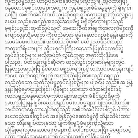
ကိုက်ညီမှုသည် ယာဉ်ပလက်ဖောင်းများစွာသို့ ချဲ့ထွင်ထားပြီး
ဝန်ဆောင်မှုစင်တာများအတွက် ကုန်ပစ္စည်းစီမံခန့်ခွဲမှုကို ရိုးရှင်း
စေပြီး အစိတ်အပိုင်းဝယ်ယူမှုဆိုင်ရာ ရှုပ်ထွေးမှုများကို လျှော့ချ
ပေးပါသည်။ အရည်အသွေးအာမခံမှု ပရိုတိုကောများသည်
မူရင်းပစ္စည်းထုတ်လုပ်သူ၏ အသေးစိတ်အချက်အလက်များကို
ကျော်လွန်သို့မဟုတ် ကိုက်ညီသော စွမ်းဆောင်ရည်စံနှုန်းများကို
အာမခံပေးပါသည်။ အစိတ်အပိုင်း၏ မော်ဒူလာဒီဇိုင်းသည်
အထူးကိရိယာများ သို့မဟုတ် ကြီးမားသော ဖြုတ်လောင်းမှု
လုပ်ငန်းစဉ်များ မလိုအပ်ဘဲ လွယ်ကူစွာ အစားထိုးနိုင်စေ
ပါသည်။ ပတ်ဝန်းကျင်ဆိုင်ရာ ထည့်သွင်းစဉ်းစားမှုများတွင်
ပြန်လည်အသုံးပြုနိုင်သော ပစ္စည်းများနှင့် သဘာဝပတ်ဝန်းကျင်
အပေါ် သက်ရောက်မှုကို အနည်းဆုံးဖြစ်စေသည့် ရေရှည်
တည်တံ့သော ထုတ်လုပ်မှုလုပ်ငန်းစဉ်များ ပါဝင်ပါသည်။ အမြန်
နှုန်းမြင့်မောင်းနှင်ခြင်း၊ ပိုမိုများပြားသော ဝန်ထမ်းခြင်းနှင့်
ကာလရှည်ဝန်ဆောင်မှုကာလများအတွင်း ခံနိုင်ရည်ရှိမှုကို
အတည်ပြုရန် စွမ်းဆောင်ရည်စမ်းသပ်မှုများ ပြုလုပ်ပါသည်။
ဘယ်ဘက်ရှေ့ဘားချိတ်တွဲသည် အစိတ်အပိုင်းပေါ်တွင် ဖိအား
ပေးသည့်အခါတွင်ပင် အခြေခံလုပ်ဆောင်မှုကို ထိန်းသိမ်းထား
သော ထိန်းချုပ်ထားသော ပျက်စီးမှုပုံစံများကဲ့သို့သော
လုံခြုံရေးလုပ်ဆောင်ချက်များကို ပေါင်းစပ်ထားပြီး မမျှော်လင့်
သော အခြေအနေများတွင် မောင်းသူ၏ လုံခြုံရေးကို