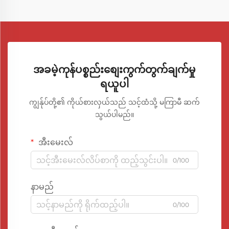
အခမဲ့ကုန်ပစ္စည်းစျေးကွက်တွက်ချက်မှု
ရယူပါ
ကျွန်ုပ်တို့၏ ကိုယ်စားလှယ်သည် သင့်ထံသို့ မကြာမီ ဆက်
သွယ်ပါမည်။
အီးမေးလ်
0/100
နာမည်
0/100