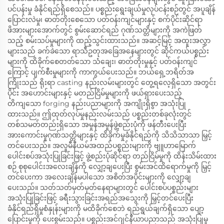
ပင်ပန်းမှု ခံနိုင်ရည်ရှိစေသည်။ ပစ္စည်းရွေးချယ်မှုလုပ်ငန်းစဉ်တွင် အပူချိန်
ပြောင်းလဲမှု၊ ဓာတ်တိုးစေသော ပတ်ဝန်းကျင်များနှင့် စက်ပိုင်းဆိုင်ရာ
ဖိအားများအောက်တွင် စွမ်းဆောင်ရည် ဂုဏ်သတ္တိများကို အကဲဖြတ်
သည့် စမ်းသပ်မှုများကို ထည့်သွင်းထားသည်။ အဆင့်မြင့် အထူးအလွှာ
များသည် ခက်ခဲသော ရာသီဥတုအခြေအနေများတွင် ဆိုင်ကယ်ပစ္စည်း
များကို ထိခိုက်စေတတ်သော သံချေး၊ ဓာတ်တိုးမှုနှင့် ပတ်ဝန်းကျင်
ကြောင့် ပျက်စီးမှုများကို ကာကွယ်ပေးသည်။ ဘယ်ရှေ့ဘရိတ်အ
ကြိုးသည် ရိုးရာ casting နည်းလမ်းများတွင် တွေ့ရလေ့ရှိသော အတွင်း
ပိုင်း အဟောင်းများနှင့် မတည်ငြိမ်မှုများကို ဖယ်ရှားပေးသည့်
တိကျသော forging နည်းပညာများကို အကျိုးရှိစွာ အသုံးပြု
ထားသည်။ ဤထုတ်လုပ်မှုနည်းလမ်းသည် ပစ္စည်းတစ်ခုလုံးတွင်
တစ်သမတ်တည်းရှိသော အမှုန်အမှုန်ဖွဲ့စည်းပုံကို ဖန်တီးပေးပြီး
အားကောင်းမှုဂုဏ်သတ္တိများနှင့် ထိခိုက်မှုခံနိုင်ရည်ကို သိသိသာသာ မြှင့်
တင်ပေးသည်။ အလူမီနီယမ်အထည်ပစ္စည်းများကို ဗျူဟာမြောက်
ပေါင်းစပ်အသုံးပြုခြင်းဖြင့် ဖွဲ့စည်းပုံဆိုင်ရာ တည်ငြိမ်မှုကို ထိန်းသိမ်းထား
စဉ် စုစုပေါင်းအလေးချိန်ကို လျှော့ချပေးပြီး စွမ်းအင်ထိရောက်မှုကို မြှင့်
တင်ပေးကာ အလေးချိန်မပါသော အစိတ်အပိုင်းများကို လျှော့ချ
ပေးသည်။ သတ်သတ်မှတ်မှတ်နေရာများတွင် ပေါင်းစပ်ပစ္စည်းများ
အသုံးပြုခြင်းဖြင့် ခရီးသွားခြင်းအရည်အသွေးကို မြှင့်တင်ပေးပြီး
ခံနိုင်ရည်ရှိမှုစံနှုန်းများကို မထိခိုက်စေဘဲ ရည်ရွယ်ချက်ရှိသော ပျော့
ပြောင်းမှုကို ပေးစွမ်းသည်။ ပစ္စည်းအင်ဂျင်နီယာပညာသည် အသုံးပြုမှု