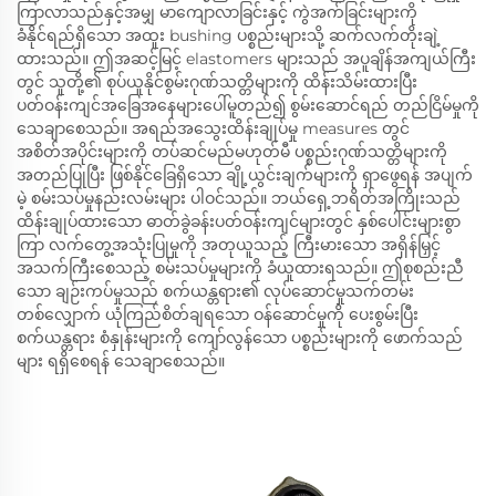
ကြာလာသည်နှင့်အမျှ မာကျောလာခြင်းနှင့် ကွဲအက်ခြင်းများကို
ခံနိုင်ရည်ရှိသော အထူး bushing ပစ္စည်းများသို့ ဆက်လက်တိုးချဲ့
ထားသည်။ ဤအဆင့်မြင့် elastomers များသည် အပူချိန်အကျယ်ကြီး
တွင် သူတို့၏ စုပ်ယူနိုင်စွမ်းဂုဏ်သတ္တိများကို ထိန်းသိမ်းထားပြီး
ပတ်ဝန်းကျင်အခြေအနေများပေါ်မူတည်၍ စွမ်းဆောင်ရည် တည်ငြိမ်မှုကို
သေချာစေသည်။ အရည်အသွေးထိန်းချုပ်မှု measures တွင်
အစိတ်အပိုင်းများကို တပ်ဆင်မည်မဟုတ်မီ ပစ္စည်းဂုဏ်သတ္တိများကို
အတည်ပြုပြီး ဖြစ်နိုင်ခြေရှိသော ချို့ယွင်းချက်များကို ရှာဖွေရန် အပျက်
မဲ့ စမ်းသပ်မှုနည်းလမ်းများ ပါဝင်သည်။ ဘယ်ရှေ့ဘရိတ်အကြိုးသည်
ထိန်းချုပ်ထားသော ဓာတ်ခွဲခန်းပတ်ဝန်းကျင်များတွင် နှစ်ပေါင်းများစွာ
ကြာ လက်တွေ့အသုံးပြုမှုကို အတုယူသည့် ကြီးမားသော အရှိန်မြှင့်
အသက်ကြီးစေသည့် စမ်းသပ်မှုများကို ခံယူထားရသည်။ ဤစုစည်းညီ
သော ချဉ်းကပ်မှုသည် စက်ယန္တရား၏ လုပ်ဆောင်မှုသက်တမ်း
တစ်လျှောက် ယုံကြည်စိတ်ချရသော ဝန်ဆောင်မှုကို ပေးစွမ်းပြီး
စက်ယန္တရား စံနှုန်းများကို ကျော်လွန်သော ပစ္စည်းများကို ဖောက်သည်
များ ရရှိစေရန် သေချာစေသည်။