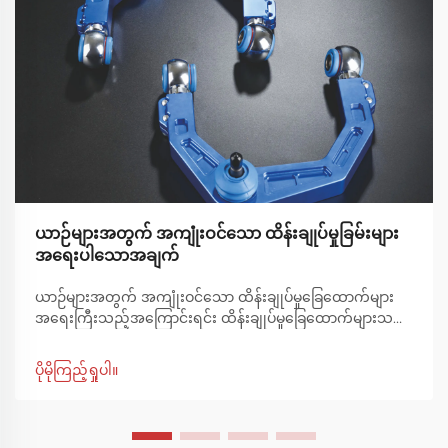
ယာဉ်များအတွက် အကျုံးဝင်သော ထိန်းချုပ်မှုခြမ်းများ
အရေးပါသောအချက်
ယာဉ်များအတွက် အကျုံးဝင်သော ထိန်းချုပ်မှုခြေထောက်များ
အရေးကြီးသည့်အကြောင်းရင်း ထိန်းချုပ်မှုခြေထောက်များသည်
ယာဉ်၏ ဆပ်ပင်ဆုတ်စနစ်၏ အဓိကအစိတ်အပိုင်းများဖြစ်ပြီး ဖရိ
မ်ကို ဘီးများနှင့် ချိတ်ဆက်ထားပြီး သင်ကွေ့၊ ချုပ် သို့မဟုတ် တုန်
ပိုမိုကြည့်ရှုပါ။
ခါမှုကို ခံစားရသည့်အခါ ဘီးများ ရွှေ့ပြောင်းပုံကို လမ်းညွှန်
ပေးသည်။ စံထိန်းချုပ်မှုခြေထောက်များသည် အတွက် အလုပ်
လုပ်သော်လည်း ...