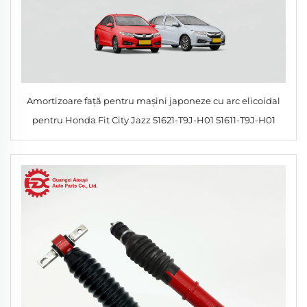
Amortizoare față pentru mașini japoneze cu arc elicoidal
pentru Honda Fit City Jazz 51621-T9J-H01 51611-T9J-H01