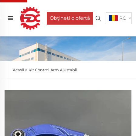
Obțineți o ofertă
RO
Acasă >
Kit Control Arm Ajustabil