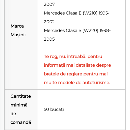
2007
Mercedes Clasa E (W210) 1995-
2002
Marca
Mercedes Clasa S (W220) 1998-
Mașinii
2005
......
Te rog, nu.
întreabă.
pentru
informații mai detaliate despre
brațele de reglare pentru mai
multe modele de autoturisme.
Cantitate
minimă
50 bucăți
de
comandă