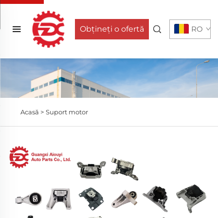
Obțineți o ofertă
RO
Acasă >
Suport motor