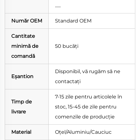
......
Număr OEM
Standard OEM
Cantitate
minimă de
50 bucăți
comandă
Disponibil, vă rugăm să ne
Eșantion
contactați
7-15 zile pentru articolele în
Timp de
stoc, 15-45 de zile pentru
livrare
comenzile de producție
Material
Oțel/Aluminiu/Cauciuc