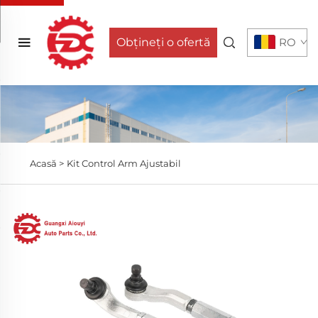
Obțineți o ofertă
RO
Acasă >
Kit Control Arm Ajustabil