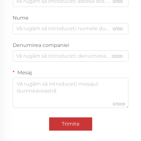
0/100
Nume
0/100
Denumirea companiei
0/200
Mesaj
0/1000
Trimite