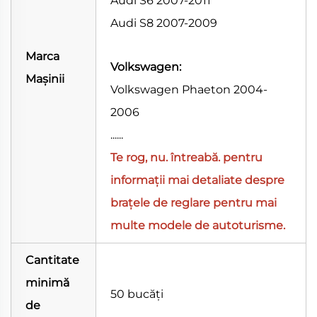
Audi S6 2007-2011
Audi S8 2007-2009
Marca
Volkswagen:
Mașinii
Volkswagen Phaeton 2004-
2006
......
Te rog, nu.
întreabă.
pentru
informații mai detaliate despre
brațele de reglare pentru mai
multe modele de autoturisme.
Cantitate
minimă
50 bucăți
de