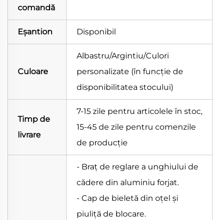
comandă
Eșantion
Disponibil
Albastru/Argintiu/Culori
Culoare
personalizate (în funcție de
disponibilitatea stocului)
7-15 zile pentru articolele în stoc,
Timp de
15-45 de zile pentru comenzile
livrare
de producție
- Braț de reglare a unghiului de
cădere din aluminiu forjat.
- Cap de bieletă din oțel și
piuliță de blocare.