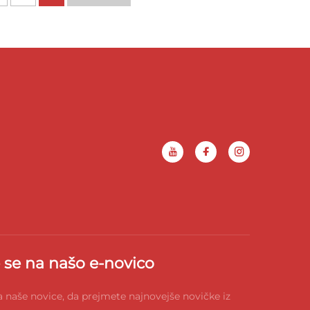
 se na našo e-novico
na naše novice, da prejmete najnovejše novičke iz