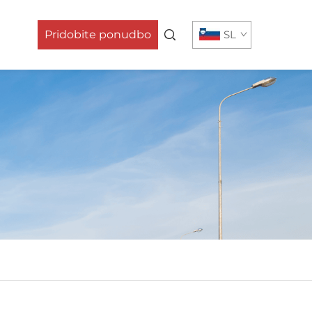
Pridobite ponudbo
SL