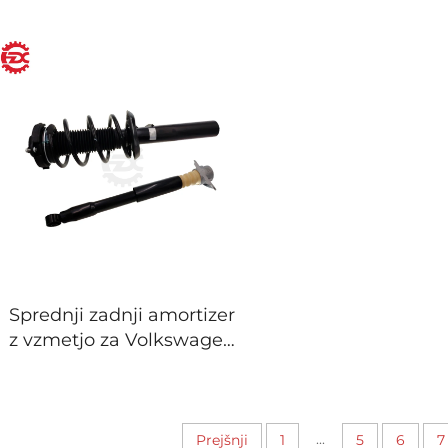
Sprednji zadnji amortizer
z vzmetjo za Volkswagen
Passat B5 Magotan
Škoda Octavia 1.8
...
Prejšnji
1
5
6
7