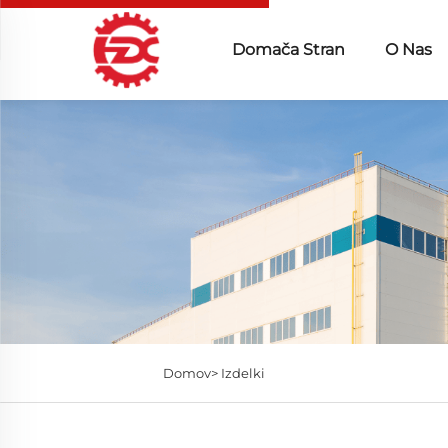
Domača Stran
O Nas
Domov>
Izdelki