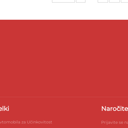
elki
Naročite
vtomobila za Učinkovitost
Prijavite se 