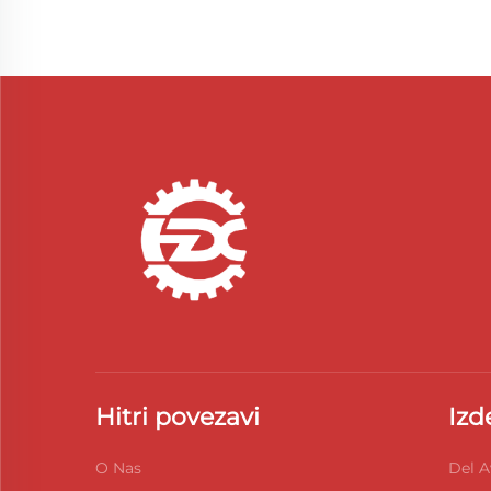
Hitri povezavi
Izd
O Nas
Del A