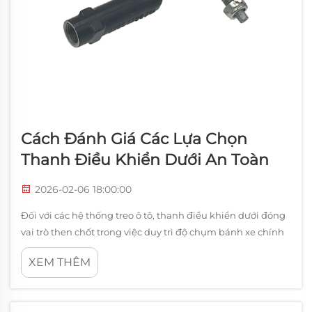
Cách Đánh Giá Các Lựa Chọn
Thanh Điều Khiển Dưới An Toàn
2026-02-06 18:00:00
Đối với các hệ thống treo ô tô, thanh điều khiển dưới đóng
vai trò then chốt trong việc duy trì độ chụm bánh xe chính
xác và đảm bảo trải nghiệm lái êm ái. Bộ phận thiết yếu
XEM THÊM
này kết nối moay-ơ bánh xe với khung xe, cho phép...