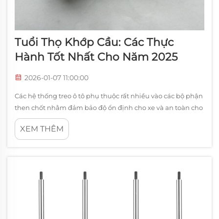
Tuổi Thọ Khớp Cầu: Các Thực
Hành Tốt Nhất Cho Năm 2025
2026-01-07 11:00:00
Các hệ thống treo ô tô phụ thuộc rất nhiều vào các bộ phận
then chốt nhằm đảm bảo độ ổn định cho xe và an toàn cho
người lái. Trong số các bộ phận này, khớp cầu là một trong
XEM THÊM
những thành phần thiết yếu nhất, nối kết tay đòn điều
khiển với càng lái....