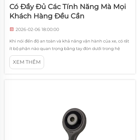
Có Đầy Đủ Các Tính Năng Mà Mọi
Khách Hàng Đều Cần
2026-02-06 18:00:00
Khi nói đến độ an toàn và khả năng vận hành của xe, có rất
ít bộ phận nào quan trọng bằng tay đòn dưới trong hệ
thống treo của bạn. Bộ phận ô tô thiết yếu này kết nối
XEM THÊM
khung xe với càng lái (steering knuckle), cung cấp sự hỗ trợ
cấu trúc...