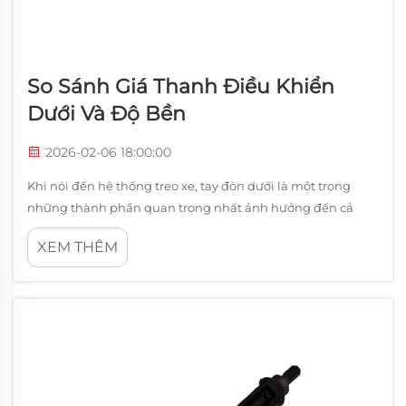
So Sánh Giá Thanh Điều Khiển
Dưới Và Độ Bền
2026-02-06 18:00:00
Khi nói đến hệ thống treo xe, tay đòn dưới là một trong
những thành phần quan trọng nhất ảnh hưởng đến cả
hiệu suất và độ an toàn. Bộ phận thiết yếu này kết nối
XEM THÊM
khung xe với cụm bánh xe, kiểm soát chuyển động thẳng
đứng...