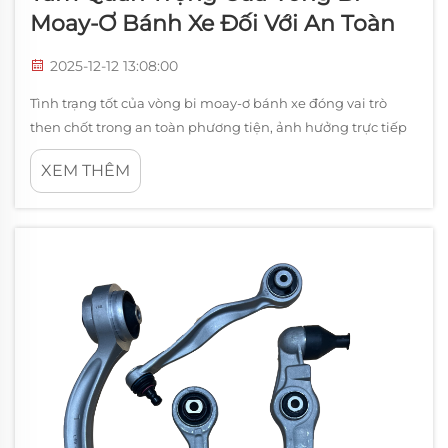
Moay-Ơ Bánh Xe Đối Với An Toàn
2025-12-12 13:08:00
Tình trạng tốt của vòng bi moay-ơ bánh xe đóng vai trò
then chốt trong an toàn phương tiện, ảnh hưởng trực tiếp
đến độ chính xác của tay lái, hiệu quả phanh và sự ổn định
XEM THÊM
khi lái xe nói chung. Khi vòng bi moay-ơ bị hư hỏng hoặc
thất bại, chúng có thể làm suy giảm toàn bộ hệ thống
treo...