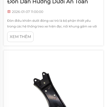
Đòn Dẫn Hướng Dưới An Toàn
2026-01-07 11:00:00
Đòn điều khiển dưới đóng vai trò là bộ phận thiết yếu
trong các hệ thống treo xe hiện đại, nối khung gầm xe với
cụm moay-ơ bánh xe. Bộ phận then chốt này giúp duy trì
XEM THÊM
độ chụm bánh xe chính xác, hấp thụ các tác động từ mặt
đường và đảm bảo khả năng xử lý tối ưu...