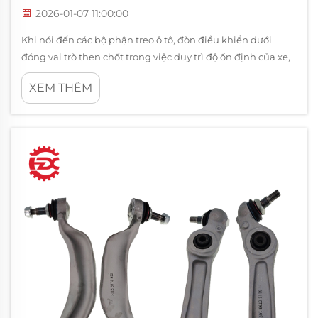
2026-01-07 11:00:00
Khi nói đến các bộ phận treo ô tô, đòn điều khiển dưới
đóng vai trò then chốt trong việc duy trì độ ổn định của xe,
độ chính xác khi đánh lái và an toàn tổng thể. Nhiều chủ
XEM THÊM
xe, đặc biệt là những người sử dụng mẫu BMW X3, thường
xuyên phải đối mặt với...