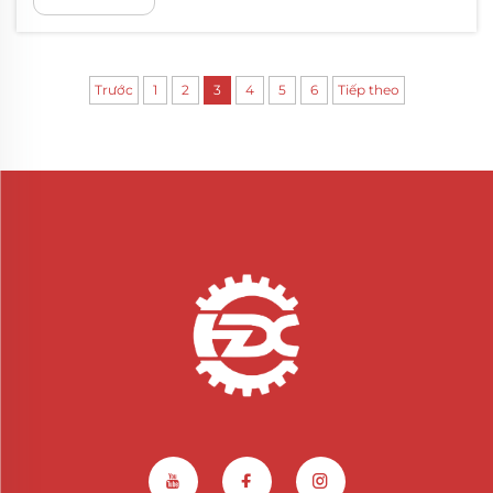
cụm bánh xe và...
Trước
1
2
3
4
5
6
Tiếp theo