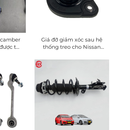
n camber
Giá đỡ giảm xóc sau hệ
 được tùy
thống treo cho Nissan
o Lexus
Teana Altima J31 J32 L33Z
430 450h
L34
350F