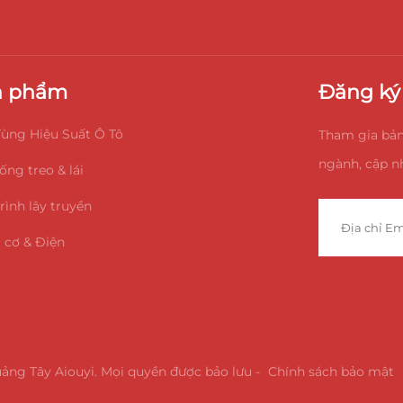
n phẩm
Đăng ký 
ùng Hiệu Suất Ô Tô
Tham gia bản
ngành, cập nh
ống treo & lái
rình lây truyền
 cơ & Điện
ng Tây Aiouyi. Mọi quyền được bảo lưu -
Chính sách bảo mật