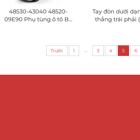
48530-43040 48520-
Tay đòn dưới dạ
09E90 Phụ tùng ô tô Bộ
thẳng trái phải 
giảm chấn trước sau cho
Arm) cho BMW 
TOYOTA REIZ/MARK
E87 E88 E90 E91
X/CROWN
...
Trước
1
3
4
5
6