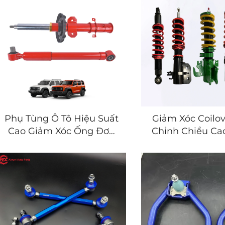
Phụ Tùng Ô Tô Hiệu Suất
Giảm Xóc Coilov
Cao Giảm Xóc Ống Đơn
Chỉnh Chiều Ca
tùy Chỉnh cho Xe Nhật
Gầm Treo cho 
Hàn Mỹ Châu Âu
Hàn Mỹ Châ