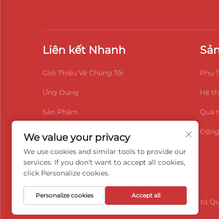
Liên kết Nhanh
Sả
Giới Thiệu Về Chúng Tôi
Phụ T
Ứng Dụng
Hệ th
Sản Phẩm
Quá t
Liên Hệ Chúng Tôi
Động
We value your privacy
Blog
We use cookies and similar tools to provide our
services. If you don't want to accept all cookies,
Từ Alibaba
click Personalize cookies.
Personalize cookies
Accept all
Bản quyền © 2026 Công ty TNHH Phụ tùng Ô tô Quả