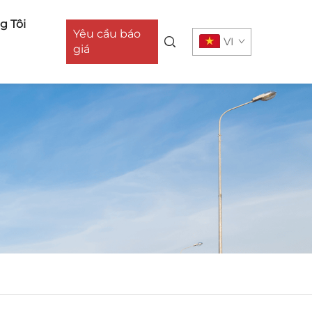
g Tôi
Yêu cầu báo
VI
giá