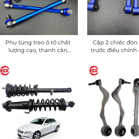
Phụ tùng treo ô tô chất
Cặp 2 chiếc đò
lượng cao, thanh cân
trước điều chỉnh
bằng chống lật điều
chỉnh dành ch
chỉnh được, phù hợp mọi
GS300 350 400 
địa hình, bộ sản phẩm
460/IS250 
phổ thông