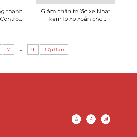
ng thanh
Giảm chấn trước xe Nhật
(Control
kèm lò xo xoắn cho
E81 E82
Honda Fit City Jazz 51621-
 E92 E93
T9J-H01 51611-T9J-H01
...
7
9
Tiếp theo