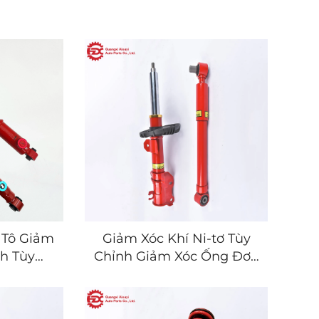
 Tô Giảm
Giảm Xóc Khí Ni-tơ Tùy
nh Tùy
Chỉnh Giảm Xóc Ống Đơn
ỉnh Độ
cho Xe Nhật Hàn Mỹ
ấp
Châu Âu