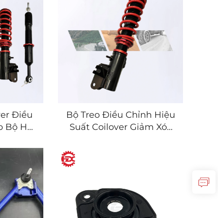
er Điều
Bộ Treo Điều Chỉnh Hiệu
o Bộ Hạ
Suất Coilover Giảm Xóc
Xe Nhật
cho Xe Nhật Hàn Mỹ
u Âu
Châu Âu