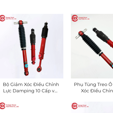
Bộ Giảm Xóc Điều Chỉnh
Phụ Tùng Treo Ô
Lực Damping 10 Cấp với
Xóc Điều Chỉ
Tay Vặn Bộ Giảm Xóc Có
Chỉnh Điều Ch
Thể Điều Chỉnh
Cứng 10 C