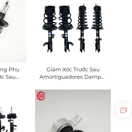
Giảm Xóc Trước Sau
ông Phụ
Amortiguadores Damper
ớc Sau
Kèm Lò Xo Cuộn Cho
Cho
Toyota Camry 12-17
o Skoda
Superb