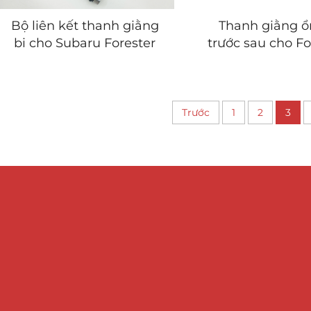
Bộ liên kết thanh giằng
Thanh giằng ổ
bi cho Subaru Forester
trước sau cho F
2007-201
Trước
1
2
3