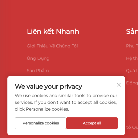
Liên kết Nhanh
Sả
Giới Thiệu Về Chúng Tôi
Phụ T
Ứng Dụng
Hệ th
Sản Phẩm
Quá t
Liên Hệ Chúng Tôi
Động
We value your privacy
Blog
We use cookies and similar tools to provide our
services. If you don't want to accept all cookies,
Từ Alibaba
click Personalize cookies.
Personalize cookies
Accept all
Bản quyền © 2026 Công ty TNHH Phụ tùng Ô tô Quả