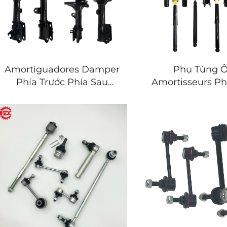
Amortiguadores Damper
Phụ Tùng Ô
Phía Trước Phía Sau
Amortisseurs Ph
Giảm Xóc với Lò Xo Cuộn
Phía Sau Giảm 
cho Hyundai Tucson Kia
Ford Focus M
Sportage
MK4 2005-2