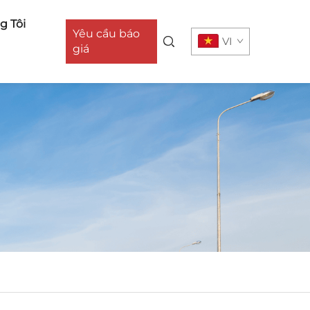
g Tôi
Yêu cầu báo
VI
giá