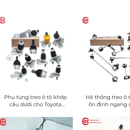
Phụ tùng treo ô tô khớp
Hệ thống treo ô 
cầu dưới cho Toyota
ổn định ngang 
Camry RAV4 Corolla
Toyota Camry
Prius Highlander Land
Corolla Prius Hi
Cruiser Prado
Land Cruiser 