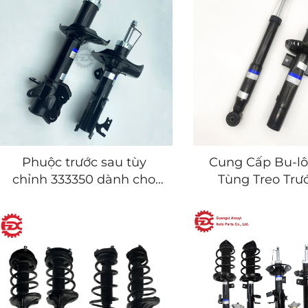
Cung Cấp Bu-l
Phuộc trước sau tùy
Tùng Treo Trư
chỉnh 333350 dành cho
Giảm Xóc 
Mazda 323 Familia Astina
Volkswagen Pol
Protege Premacy FORD
Fabia Skoda 
Laser