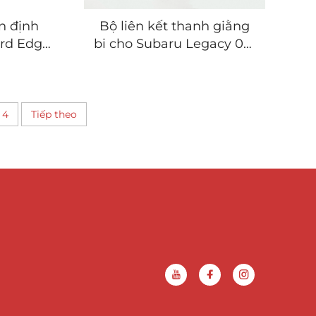
n định
Bộ liên kết thanh giằng
ord Edge
bi cho Subaru Legacy 02-
4
13
4
Tiếp theo