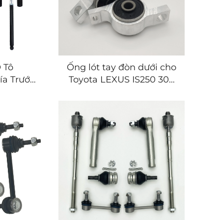
 Tô
Ống lót tay đòn dưới cho
ía Trước
Toyota LEXUS IS250 300
Xóc cho
05-09
K2 MK3
022