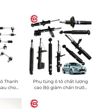
tô Thanh
Phụ tùng ô tô chất lượng
sau cho
cao Bộ giảm chấn trước
 RAV4
sau trái phải cho Peugeot
ghlander
307 301 206 580 Citroen
Prado
C2 C3-XR