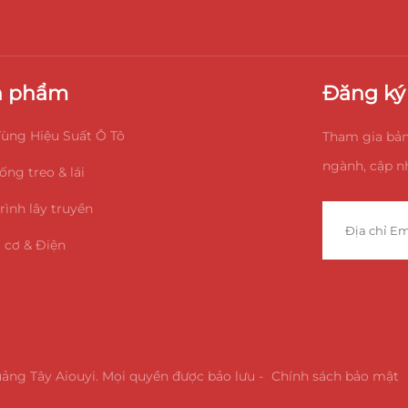
n phẩm
Đăng ký 
ùng Hiệu Suất Ô Tô
Tham gia bản
ngành, cập nh
ống treo & lái
rình lây truyền
 cơ & Điện
ng Tây Aiouyi. Mọi quyền được bảo lưu -
Chính sách bảo mật