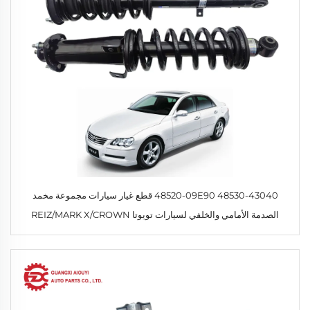
48530-43040 48520-09E90 قطع غيار سيارات مجموعة مخمد
الصدمة الأمامي والخلفي لسيارات تويوتا REIZ/MARK X/CROWN