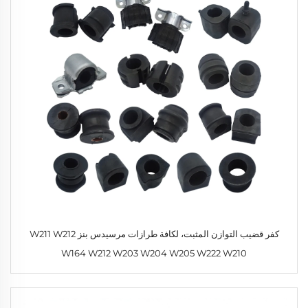
كفر قضيب التوازن المثبت، لكافة طرازات مرسيدس بنز W211 W212
W164 W212 W203 W204 W205 W222 W210