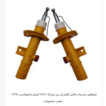
مُمَصِّص صدمات قابل للتعديل من شركة AOY لسيارة فينفاست VF8 –
بعشر مستويات