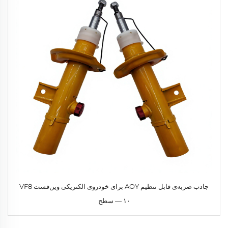
جاذب ضربه‌ی قابل تنظیم AOY برای خودروی الکتریکی وین‌فست VF8
— ۱۰ سطح