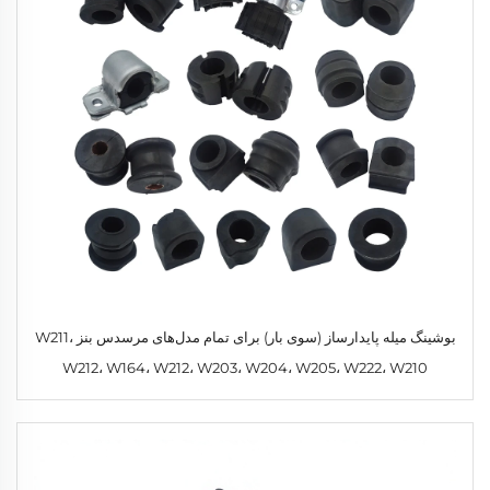
بوشینگ میله پایدارساز (سوی بار) برای تمام مدل‌های مرسدس بنز W211،
W212، W164، W212، W203، W204، W205، W222، W210