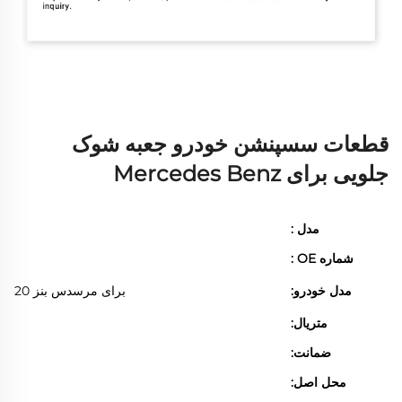
قطعات سسپنشن خودرو جعبه شوک
جلویی برای Mercedes Benz
مدل :
شماره OE :
مدل خودرو:
برای مرسدس بنز W204 C180 C200 C220 C280 C320
متریال:
ضمانت:
محل اصل: