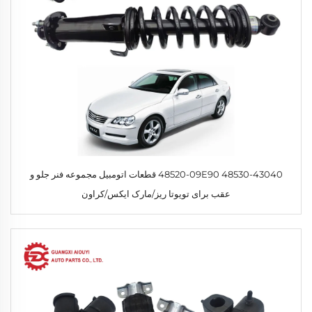
48530-43040 48520-09E90 قطعات اتومبیل مجموعه فنر جلو و
عقب برای تویوتا ریز/مارک ایکس/کراون