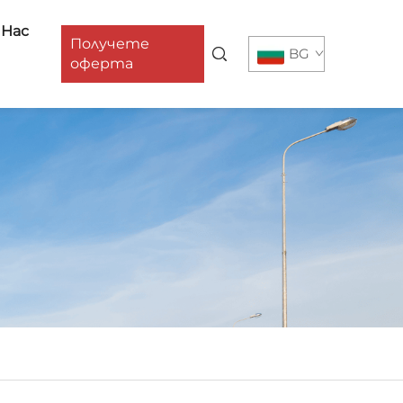
 Нас
Получете
BG
оферта