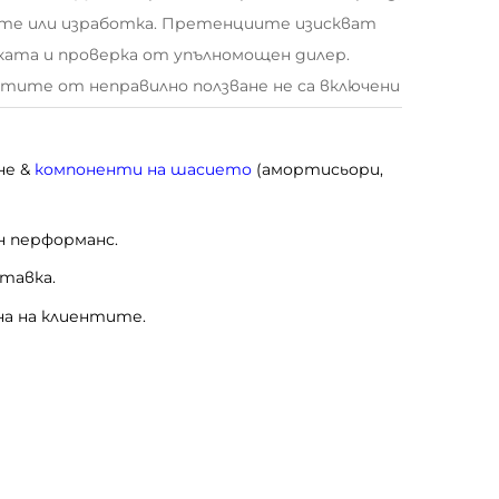
те или изработка. Претенциите изискват
ката и проверка от упълномощен дилер.
тите от неправилно ползване не са включени
не &
компоненти на шасието
(амортисьори,
н перформанс.
тавка.
на на клиентите.