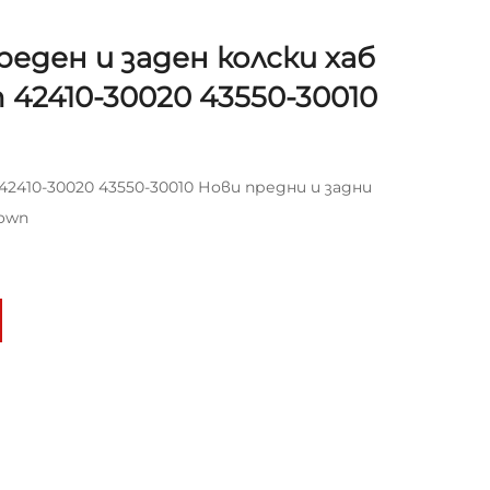
еден и заден колски хаб
n 42410-30020 43550-30010
2410-30020 43550-30010 Нови предни и задни
rown