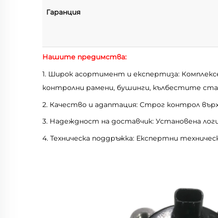
Гаранция
Нашите предимства:
1. Широк асортимент и експертиза: Комплек
контролни рамени, бушинги, кълбестите ста
2. Качество и адаптация: Строг контрол вър
3. Надеждност на доставчик: Установена лог
4. Техническа поддръжка: Експертни техничес