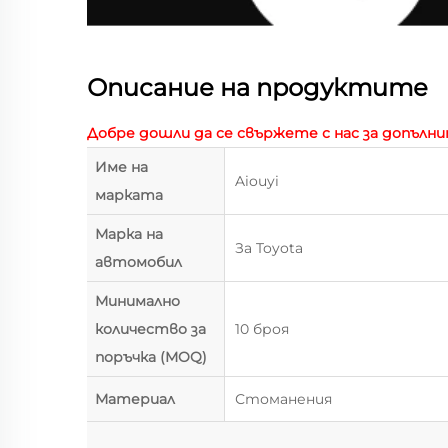
Описание на продуктите
Добре дошли да се свържете с нас за допълн
Име на
Aiouyi
марката
Марка на
За Toyota
автомобил
Минимално
количество за
10 броя
поръчка (MOQ)
Материал
Стоманения