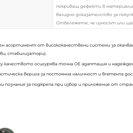
покриващ дефекти в материали
валидно доказателство за покуп
Отбележете, че износът или ще
сен асортимент от висококачествени системи за окачва
ви, стабилизатори).
ху качеството осигурява точна ОЕ адаптация и надежде
истическа верига за постоянна наличност и вremeнna дос
ки познания за подкрепа при избор и приложение от стра