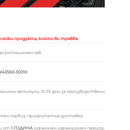
рсейки продукта, който ви трябва
за ротационен хаб
0/43550-30010
а налични артикули, 15-25 дни за производствени
ен сервиз, приоритетна доставка
ни от
1-ГОДИНА
ограничен гаранционен период,