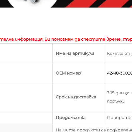
ителна информация. Ви помогнем да спестите време, тъ
Име на артикула
Комплект 
ОЕМ номер
42410-3002
7-15 дни з
Срок на доставка
поръчки
Предимства
Приоритет
Нашите продукти са подкрепе