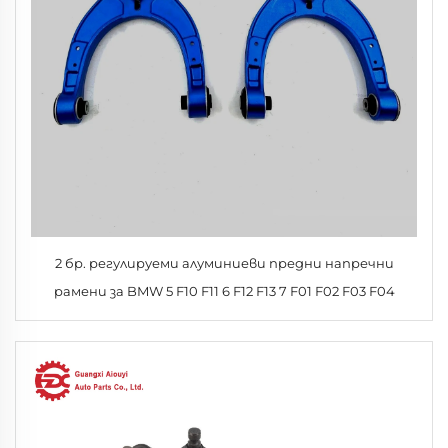
2 бр. регулируеми алуминиеви предни напречни
рамени за BMW 5 F10 F11 6 F12 F13 7 F01 F02 F03 F04