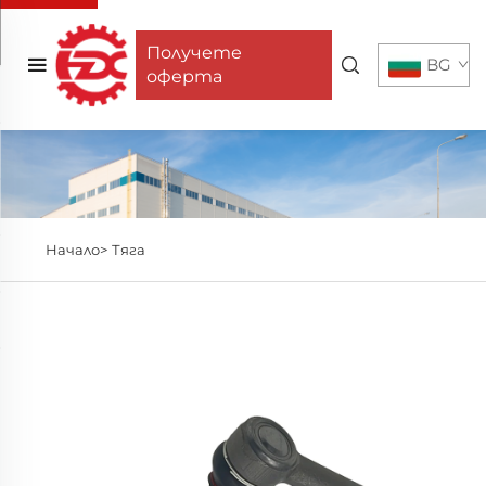
Получете
BG
оферта
Начало>
Тяга