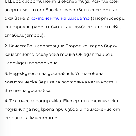
1. Широк асортимент и експертиза: Комплексен
асортимент от висококачествени системи за
окачване &
компоненти на шасието
(амортисьори,
контролни рамени, бушинги, кълбестите стави,
стабилизатори).
2. Качество и адаптация: Строг контрол върху
качеството осигурява точна ОЕ адаптация и
надежден перформанс.
3. Надеждност на доставчик: Установена
логистическа верига за постоянна наличност и
вremeнna доставка.
4. Техническа поддръжка: Експертни технически
познания за подкрепа при избор и приложение от
страна на клиентите.