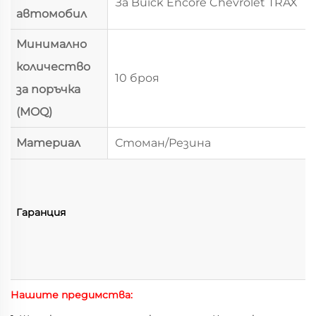
За Buick Encore Chevrolet TRAX
автомобил
Минимално
количество
10 броя
за поръчка
(MOQ)
Материал
Стоман/Резина
Гаранция
Нашите предимства: