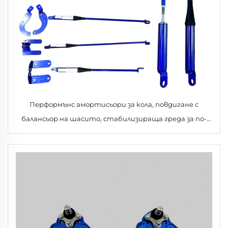
Перформънс амортисьори за кола, повдигане с
балансьор на шасито, стабилизираща греда за по-
стабилно и комфортно завиване, противозавъртане