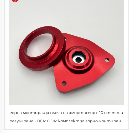
горна монтираща плоча на амортисьор с 10 степени
регулиране - OEM ODM комплект за горно монтиране
на стабилизатора за висока производителност