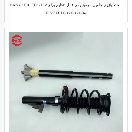
2 عدد بازوی جلویی آلومینیومی قابل تنظیم برای BMW 5 F10 F11 6 F12
F13 7 F01 F02 F03 F04