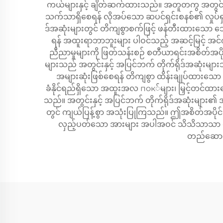
ကယ်များနှင့် ချိတ်ဆက်ထားသည်။ အတူတကွ အတွင်းနှင
သက်သာရှိစေရန် လိုအပ်သော ဆပင်ရှင်းစနစ်၏ လှုပ်ရှား
ဒ်အဆုံးများတွင် တိကျစွာစက်ဖြင့် ဖန်တီးထားသော ဘောလ
ရန် အထူးရာဘာဘူးများ ပါဝင်သည့် အဆင့်မြင့် အင်ဂျ
ညီညာမှုများကို ဖြတ်သန်းစဉ် စတီယာရင်းအစိတ်အပိုင်းမ
များသည် အတွင်းနှင့် အပြင်ဘက် တိုက်ရိုဒ်အဆုံးမျာ
အများဆုံးဖြစ်စေရန် တိကျစွာ ထိန်းချုပ်ထားသော 
ခံနိုင်ရည်ရှိသော အထူးအလ пок်များ၊ မြှင့်တင်ထားသော
သည်။ အတွင်းနှင့် အပြင်ဘက် တိုက်ရိုဒ်အဆုံးများ၏ အ
တွင် ကျယ်ပြန့်စွာ အသုံးပြုကြသည်။ ဤအစိတ်အပိုင်းမျ
လှည့်ပတ်သော အားများ အပါအဝင် သိသိသာသာ စက်မှုအ
တည်ဆောက်