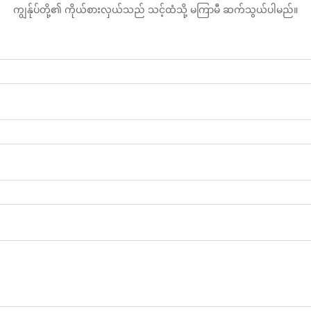
ကျွန်ုပ်တို့၏ ကိုယ်စားလှယ်သည် သင့်ထံသို့ မကြာမီ ဆက်သွယ်ပါမည်။