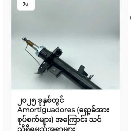
Jul
၂၀၂၅ ခုနှစ်တွင်
Amortiguadores (ရှော့ခ်အား
စုပ်စက်များ) အကြောင်း သင်
သိရှိရမည့်အရာများ