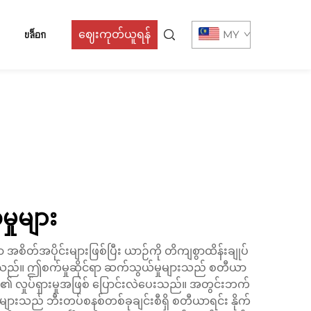
บล็อก
ဈေးကုတ်ယူရန်
MY
ှုများ
ိတ်အပိုင်းများဖြစ်ပြီး ယာဉ်ကို တိကျစွာထိန်းချုပ်
စ်ကြသည်။ ဤစက်မှုဆိုင်ရာ ဆက်သွယ်မှုများသည် စတီယာ
ျား၏ လှုပ်ရှားမှုအဖြစ် ပြောင်းလဲပေးသည်။ အတွင်းဘက်
းများသည် ဘီးတပ်စနစ်တစ်ခုချင်းစီရှိ စတီယာရင်း နိုက်