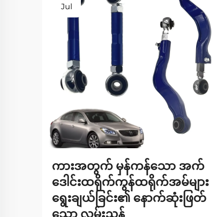
Jul
ကားအတွက် မှန်ကန်သော အက်
ဒေါင်းထရိုက်ကွန်ထရိုက်အမ်များ
ရွေးချယ်ခြင်း၏ နောက်ဆုံးဖြတ်
သော လမ်းညွှန်