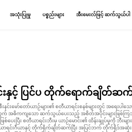
အသုံးပြုမှု
ပစ္စည်းများ
အီးမေးလ်ဖြင့် ဆက်သွယ်ပါ
းနှင့် ပြင်ပ တိုက်ရောက်ချိတ်ဆက်မ
စီးနင်းမော်တော်ယာဉ်များ၏ စတီယာရင်းစနစ်များတွင် အရေးပါသော အစ
်နိုင်ရန်အတွက် အဓိကကျသော ဆက်သွယ်ပေးသည့် အစိတ်အပိုင်းများဖြ
ဖြစ်ပေးပြီး စတီယာရင်းဘီးမှ ယာဉ်မောင်း၏ ထိန်းချုပ်မှုကို ဘီးမ
ယာရင်းဂီယာနှင့် တိုက်ရိုက်ချိတ်ဆက်ပြီး အပြင်ဘက် တိုက်ရိုဒ်အဆုံ