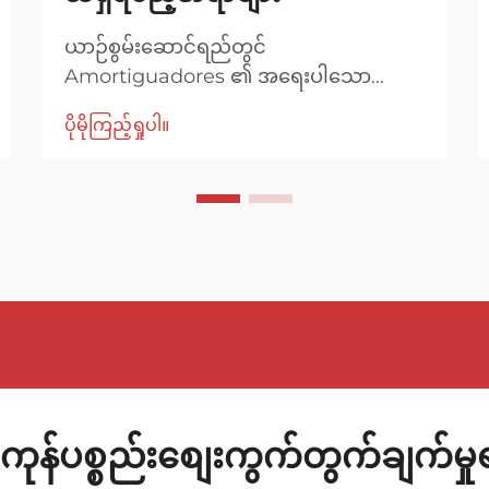
ယာဉ်စွမ်းဆောင်ရည်တွင်
Amortiguadores ၏ အရေးပါသော
အခန်းကဏ္ဍ Amortiguadores ကို အများ
ပိုမိုကြည့်ရှုပါ။
အားဖြင့် ရုပ်ထွက်စုပ်စက်များအဖြစ်သိရှိပြီး
ယာဉ်တစ်စီး၏ ဆပ်ပင်စနစ်တွင် အရေးကြီး
သော အစိတ်ပိုင်းတစ်ခုဖြစ်ပါသည်။ ၎င်း
တို့၏ အဓိကလုပ်ဆောင်ရွက်ချက်မှာ...
ကုန်ပစ္စည်းစျေးကွက်တွက်ချက်မှ