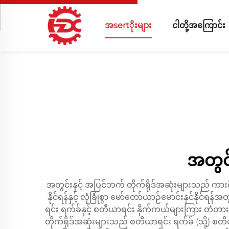
အsertိုးများ
ငါတို့အကြောင်း
အတွင်
အတွင်းနှင့် အပြင်ဘက် တိုက်ရိုဒ်အဆုံးများသည် ကား
နိုင်ရန်နှင့် လုံခြုံစွာ မော်တော်ယာဉ်မောင်းနှင
ရင်း ရက်ခ်နှင့် စတီယာရင်း နိုက်ကယ်များကြား တံတား
တိုက်ရိုဒ်အဆုံးများသည် စတီယာရင်း ရက်ခ် (သို့) စတီ