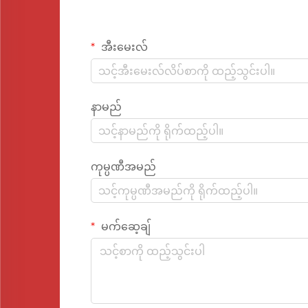
အီးမေးလ်
နာမည်
ကုမ္ပဏီအမည်
မက်ဆေ့ချ်