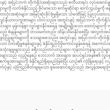
့် အပြင်ဘက် တိုက်ရိုဒ်အဆုံးများသည် စတီယာရင်း လုပ်ဆောင်မှုက
မှုကို လက်ခံနိုင်သည့် ခိုင်မာသော စက်မှုဆိုင်ရာ ဆက်သွယ်မှုကို ဖ
ုံးအဆုံးများ၊ အမြင့်ဆုံးခိုင်ခံ့မှုရှိသော သံမဏိဖြင့် ပြုလုပ်ထာ
င်နီယာလက္ခဏာများ ပါဝင်သည်။ အတွင်းနှင့် အပြင်ဘက် တိုက်ရိုဒ်အဆု
ျား မှန်ကန်စွာ လှုပ်ရှားနိုင်စေရန် အမျိုးမျိုးသော ထောင့်များကို 
းသည် စံနှုန်းများကို တသမတ်တည်း ထိန်းသိမ်းနိုင်စေပြီး အလွတ်အပါ
ခွင့်ပြုချက်များကို သေချာစေသည်။ အတွင်းနှင့် အပြင်ဘက် တိုက်
 ပိတ်ဆို့မှုစနစ်များနှင့် ခံနိုင်ရည်ပိုမိုကောင်းမွန်စေရန် အကော
သုံးချမှုများသည် ခရီးသည်တင်ယာဉ်များ၊ ကုန်တင်ကုန်ချယာဉ်များ၊
ားသည် လှည့်နေစဉ် ဘေးဘက် အားများ၊ ဆပင်ရှင်းစနစ်၏ လှုပ်ရှားမှုမှ
ားများကို ခံနိုင်ရည်ရှိရမည်ဖြစ်ပြီး ယာဉ်၏ လုံခြုံရေးနှင့် လ
ပုံနှင့် ယုံကြည်စိတ်ချရသော စွမ်းဆောင်ရည်သည် အလွန်အရေးက