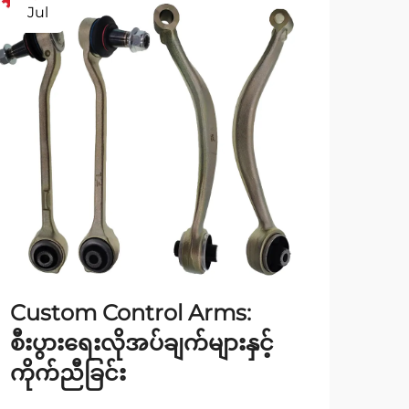
Jul
No
Custom Control Arms:
ချိ
စီးပွားရေးလိုအပ်ချက်များနှင့်
အသု
ကိုက်ညီခြင်း
လုပ