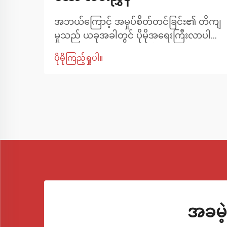
အဘယ်ကြောင့် အမှုပ်စိတ်တင်ခြင်း၏ တိကျ
မှုသည် ယခုအခါတွင် ပိုမိုအရေးကြီးလာပါ
သနည်း။ စွမ်းဆောင်ရည်တိုးတက်မှု
ပိုမိုကြည့်ရှုပါ။
များသည် ကားပါတီဝင်များနှင့် နေ့စဉ်မောင်း
နှင်သူများအကြားတွင် ပိုမိုလူကြိုက်များလာ
နေပါသည်။ ပိုကောင်းမွန်သော ထိန်းချုပ်မှု၊
ဘီးများကို ညှိနှိုင်းခြင်းကို သေချာစေရန်
အတွက် အလွန်အရေးပါသော်လည်း အများ
အားဖြင့် မေ့လျော့တတ်သော အစိတ်အပိုင်း
များထဲမှတစ်ခုဖြစ်ပါသည်။
အခမဲ့