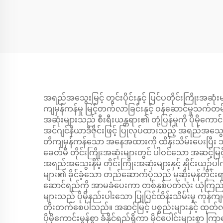
Absorber Assy
ES
En
အရည်အသွေးမြင့် တွင်းပိုင်းနှင့် ပြင်ပတိုင်းကြိုးအဆ
ကျမှန်ကန်မှု မြင့်တက်လာခြင်းနှင့် ဝန်ဆောင်မှုသက်တမ်
အဆုံးများသည် စီးရီးယန္တရား၏ တုံ့ပြန်မှုကို ပိုမိုကော
အင်ဂျင်နီယာဒီဇိုင်းဖြင့် ပြုလုပ်ထားသည့် အရည်အသွေး
တိကျမှန်ကန်သော အနေအထားကို ထိန်းသိမ်းပေးပြီး ဘီ
ခေတ်မီ တိုင်းကြိုးအဆုံးများတွင် ပါဝင်သော အဆင့်မြင့် 
အရည်အသွေးနိမ့် တိုင်းကြိုးအဆုံးများနှင့် နှိုင
များ၏ ခိုင်ခံ့သော တည်ဆောက်ပုံသည် မုဆိုးမုန်တိုင်း
ဆောင်ရည်ကို အာမခံပေးကာ တစ်နှစ်ပတ်လုံး ယုံကြည်စိတ
များသည် ပိုမိုနည်းပါးသော ပြုပြင်ထိန်းသိမ်းမှု ကုန်က
တိုးတက်စေပါသည်။ အဆင့်မြင့် ပစ္စည်းများနှင့် ထုတ်လုပ်
ပိုမိုကောင်းမွန်စွာ ခံနိုင်ရည်ရှိကာ မိုင်ပေါင်းမျာ