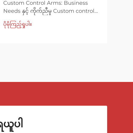
Custom Control Arms: Business
Auto
Needs နှင့် ကိုက်ညီမှု Custom control
များ
arms သည် အစုလိုက်ထုတ်လုပ်သော one-
ထိန်
ပိုမိုကြည့်ရှုပါ။
ပိုမို
size-fits-all အစိတ်အပိုင်းများနှင့်မတူဘဲ၊
arms
အထူးပြုထားသော ယာဉ်လိုအပ်ချက်များကို
တစ်
ဖြည့်ဆည်းရန်ဒီဇိုင်းထုတ်ထားသော အထူးပြု
အစိ
ထားသော ချိတ်ဆက်မှု အစိတ်အပိုင်းများ
angle
ဖြစ်သည်။ လုပ်ငန်းတွေအတွက် လုပ်ငန်းတွေ
လို...
ုရယူပါ