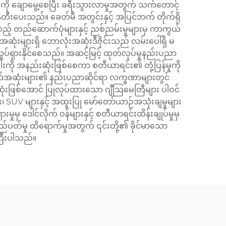
ို ချောမွေ့စေပြီး ခရီးသွားလာမှုအတွက် သက်တောင့်
န်တီးပေးသည်။ ခေတ်မီ အတွင်းနှင့် အပြင်ဘက် တိုက်ရို
းသည့် တည်ဆောက်ပုံများနှင့် ညစ်ညမ်းမှုများမှ ကာကွယ်
ံးများရှိ ဘောလုံးအဆုံးဒီဇိုင်းသည် လမ်းပေါ်ရှိ မ
လှုပ်ရှားနိုင်စေသည်။ အဆင့်မြင့် ထုတ်လုပ်မှုနည်းပညာ
းကို အနည်းဆုံးဖြစ်စေကာ စတီယာရင်း၏ တုံ့ပြန်မှုကို
ရိုဒ်အဆုံးများ၏ နည်းပညာဆိုင်ရာ လက္ခဏာများတွင်
င်းဆုံးဖြစ်အောင် ပြုလုပ်ထားသော ဂျီဩမေတြီများ ပါဝင်
 SUV များနှင့် အထူးပြု မော်တော်ယာဉ်အသုံးချမှုများ
 ဒေါင်လိုက် ဝန်များနှင့် စတီယာရင်းထိန်းချုပ်မှုမှ
ည်ပတ်မှု ထိရောက်မှုအတွက် ၎င်းတို့၏ ခိုင်မာသော
ြီးပါသည်။