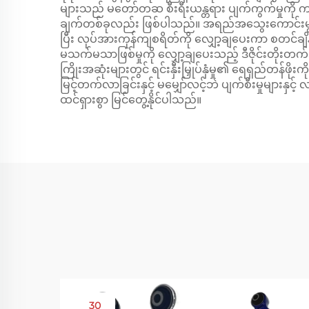
များသည် မတော်တဆ စီးရီးယန္တရား ပျက်ကွက်မှုကို က
ချက်တစ်ခုလည်း ဖြစ်ပါသည်။ အရည်အသွေးကောင်းမွန်သော
ပြီး လုပ်အားကုန်ကျစရိတ်ကို လျှော့ချပေးကာ စတင်ချ
မသက်မသာဖြစ်မှုကို လျှော့ချပေးသည့် ဒီဇိုင်းတိုးတက်မ
ကြိုးအဆုံးများတွင် ရင်းနှီးမြှုပ်နှံမှု၏ ရေရှည်တန်ဖိုးက
မြင့်တက်လာခြင်းနှင့် မမျှော်လင့်ဘဲ ပျက်စီးမှုများ
ထင်ရှားစွာ မြင်တွေ့နိုင်ပါသည်။
30