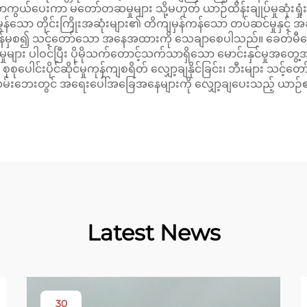
ာကွယ်ပေးကာ မတော်တဆမှုများ သို့မဟုတ် ယာဉ်ထိန်းချုပ်မှုဆုံးရ
 တိုင်းကြိုးအဆုံးများ၏ တိကျမှန်ကန်သော တပ်ဆင်မှုနှင့် အဆုံးသ
ိန်မှစ၍ သင့်တော်သော အနေအထားကို သေချာစေပါသည်။ ခေတ်မီသော တို
ှုများ ပါဝင်ပြီး ပိုမိုသက်တောင့်သက်သာရှိသော မောင်းနှင်မှုအတွေ့
ို စုစုပေါင်းပိုင်ဆိုင်မှုကုန်ကျစရိတ် လျှော့ချနိုင်ခြင်း၊ ဘီးများ သင့
နှင့် လမ်းဘေးတွင် အရေးပေါ်အခြေအနေများကို လျှော့ချပေးသည့် ယာဉ်၏
Latest News
30