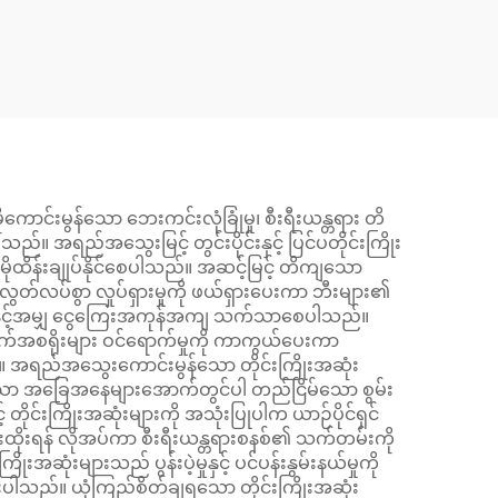
 Arm
Stabilizer Links
 3B6
ောင်းမွန်သော ဘေးကင်းလုံခြုံမှု၊ စီးရီးယန္တရား တိ
ည်။ အရည်အသွေးမြင့် တွင်းပိုင်းနှင့် ပြင်ပတိုင်းကြိုး
ပိုမိုထိန်းချုပ်နိုင်စေပါသည်။ အဆင့်မြင့် တိကျသော
 လွတ်လပ်စွာ လှုပ်ရှားမှုကို ဖယ်ရှားပေးကာ ဘီးများ၏
ာသည်နှင့်အမျှ ငွေကြေးအကုန်အကျ သက်သာစေပါသည်။
 အမှိုက်အစရိုးများ ဝင်ရောက်မှုကို ကာကွယ်ပေးကာ
်။ အရည်အသွေးကောင်းမွန်သော တိုင်းကြိုးအဆုံး
်းထန်သော အခြေအနေများအောက်တွင်ပါ တည်ငြိမ်သော စွမ်း
င်းကြိုးအဆုံးများကို အသုံးပြုပါက ယာဉ်ပိုင်ရှင်
 အစားထိုးရန် လိုအပ်ကာ စီးရီးယန္တရားစနစ်၏ သက်တမ်းကို
ဆုံးများသည် ပွန်းပဲ့မှုနှင့် ပင်ပန်းနွမ်းနယ်မှုကို
်းပေးပါသည်။ ယုံကြည်စိတ်ချရသော တိုင်းကြိုးအဆုံး