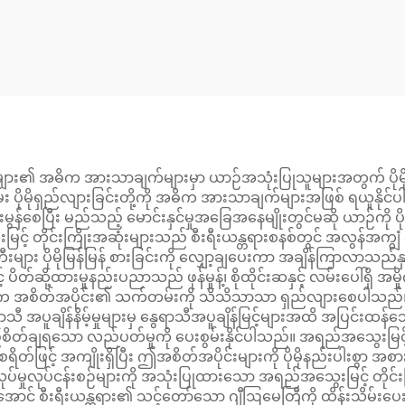
240/250 အတွက်
အတွက် Control
gine Mounting
Kit 3B2 3B3 B5
ုံးများ၏ အဓိက အားသာချက်များမှာ ယာဉ်အသုံးပြုသူများအတွက် ပိုမိုက
း ပိုမိုရှည်လျားခြင်းတို့ကို အဓိက အားသာချက်များအဖြစ် ရယူနိုင်ပါသ
င်းမွန်စေပြီး မည်သည့် မောင်းနှင်မှုအခြေအနေမျိုးတွင်မဆို ယာဉ်ကို 
မြင့် တိုင်းကြိုးအဆုံးများသည် စီးရီးယန္တရားစနစ်တွင် အလွန်အကျွံ
းများ ပိုမိုမြန်မြန် စားခြင်းကို လျှော့ချပေးကာ အချိန်ကြာလ
ပိတ်ဆို့ထားမှုနည်းပညာသည် ဖုန်မှုန့်၊ စိုထိုင်းဆနှင့် လမ်းပေါ်ရှိ
်းယှဉ်ပါက အစိတ်အပိုင်း၏ သက်တမ်းကို သိသိသာသာ ရှည်လျားစေပါသည
ရာသီ အပူချိန်နိမ့်မှုများမှ နွေရာသီအပူချိန်မြင့်များအထိ အပြင
်ချရသော လည်ပတ်မှုကို ပေးစွမ်းနိုင်ပါသည်။ အရည်အသွေးမြင့် တို
ျစရိတ်ဖြင့် အကျိုးရှိပြီး ဤအစိတ်အပိုင်းများကို ပိုမိုနည်းပါးစွာ
မှုလုပ်ငန်းစဉ်များကို အသုံးပြုထားသော အရည်အသွေးမြင့် တိုင်းကြိုးအ
းစွာ ကြာအောင် စီးရီးယန္တရား၏ သင့်တော်သော ဂျီဩမေတြီကို ထိန်းသိမ