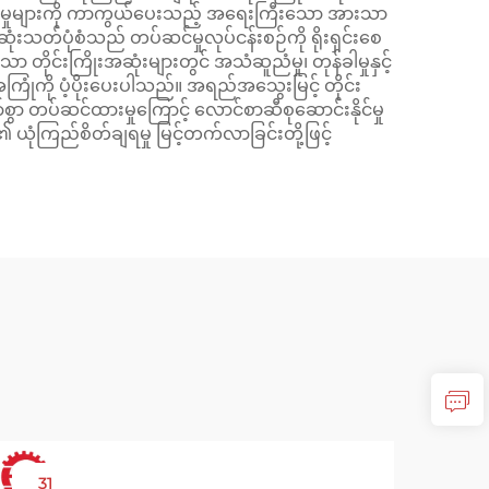
ှုံးမှုများကို ကာကွယ်ပေးသည့် အရေးကြီးသော အားသာ
တ်ပုံစံသည် တပ်ဆင်မှုလုပ်ငန်းစဉ်ကို ရိုးရှင်းစေ
င်းကြိုးအဆုံးများတွင် အသံဆူညံမှု၊ တုန်ခါမှုနှင့်
အကြုံကို ပံ့ပိုးပေးပါသည်။ အရည်အသွေးမြင့် တိုင်း
်တော်စွာ တပ်ဆင်ထားမှုကြောင့် လောင်စာဆီစုဆောင်းနိုင်မှု
 ယုံကြည်စိတ်ချရမှု မြင့်တက်လာခြင်းတို့ဖြင့်
31
2