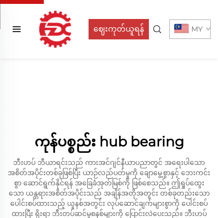
ဈေးကုတ်ယူရန်
MY
ကုန်ပစ္စည်း hub bearing
ဘီးဟပ် ဘီယာရင်းသည် ကားအင်ဂျင်နီယာပညာတွင် အရေးပါသော
အစိတ်အပိုင်းတစ်ခုဖြစ်ပြီး ယာဉ်လည်ပတ်မှုကို ချောမွေ့စွာနှင့် ဘေးကင်း
စွာ ဆောင်ရွက်နိုင်ရန် အခြေခံအုတ်မြစ်ကို ဖြစ်စေသည်။ ဤရှုပ်ထွေး
သော ယန္တရားအစိတ်အပိုင်းသည် အချိန်အတိုအတွင်း တစ်ခုတည်းသော
ပေါင်းစပ်ထားသည့် ယူနစ်အတွင်း လုပ်ဆောင်ချက်များစွာကို ပေါင်းစပ်
ထားပြီး ရိုးရာ ဘီးတပ်ဆင်မှုစနစ်များကို ပြောင်းလဲပေးသည်။ ဘီးဟပ်