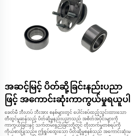
အဆင့်မြင့် ပိတ်ဆို့ခြင်းနည်းပညာ
ဖြင့် အကောင်းဆုံးကာကွယ်မှုရယူပါ
ခေတ်မီ ဘီးဟပ် ဘီးအား စနစ်များတွင် ပေါင်းစပ်ထည့်သွင်းထားသော
တီထွင်မှုဆန်သည့် ပိတ်ဆို့မှုနည်းပညာသည် အစိတ်အပိုင်းများကို
ကာကွယ်ခြင်းနှင့် သက်တမ်းရှည်ခြင်းတို့တွင် တိုးတက်မှုတစ်ရပ်ကို
ကိုယ်စားပြုသည်။ ဤရှုပ်ထွေးသော ပိတ်ဆို့မှုစနစ်သည် အကောင်းဆုံးမ