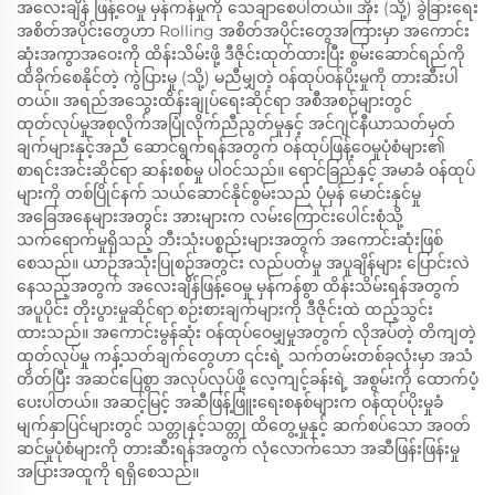
အလေးချိန် ဖြန့်ဝေမှု မှန်ကန်မှုကို သေချာစေပါတယ်။ အိုး (သို့) ခွဲခြားရေး
အစိတ်အပိုင်းတွေဟာ Rolling အစိတ်အပိုင်းတွေအကြားမှာ အကောင်း
ဆုံးအကွာအဝေးကို ထိန်းသိမ်းဖို့ ဒီဇိုင်းထုတ်ထားပြီး စွမ်းဆောင်ရည်ကို
ထိခိုက်စေနိုင်တဲ့ ကွဲပြားမှု (သို့) မညီမျှတဲ့ ဝန်ထုပ်ဝန်ပိုးမှုကို တားဆီးပါ
တယ်။ အရည်အသွေးထိန်းချုပ်ရေးဆိုင်ရာ အစီအစဉ်များတွင်
ထုတ်လုပ်မှုအစုလိုက်အပြုံလိုက်ညီညွတ်မှုနှင့် အင်ဂျင်နီယာသတ်မှတ်
ချက်များနှင့်အညီ ဆောင်ရွက်ရန်အတွက် ဝန်ထုပ်ဖြန့်ဝေမှုပုံစံများ၏
စာရင်းအင်းဆိုင်ရာ ဆန်းစစ်မှု ပါဝင်သည်။ ရောင်ခြည်နှင့် အမာခံ ဝန်ထုပ်
များကို တစ်ပြိုင်နက် သယ်ဆောင်နိုင်စွမ်းသည် ပုံမှန် မောင်းနှင်မှု
အခြေအနေများအတွင်း အားများက လမ်းကြောင်းပေါင်းစုံသို့
သက်ရောက်မှုရှိသည့် ဘီးသုံးပစ္စည်းများအတွက် အကောင်းဆုံးဖြစ်
စေသည်။ ယာဉ်အသုံးပြုစဉ်အတွင်း လည်ပတ်မှု အပူချိန်များ ပြောင်းလဲ
နေသည့်အတွက် အလေးချိန်ဖြန့်ဝေမှု မှန်ကန်စွာ ထိန်းသိမ်းရန်အတွက်
အပူပိုင်း တိုးပွားမှုဆိုင်ရာ စဉ်းစားချက်များကို ဒီဇိုင်းထဲ ထည့်သွင်း
ထားသည်။ အကောင်းမွန်ဆုံး ဝန်ထုပ်ဝေမျှမှုအတွက် လိုအပ်တဲ့ တိကျတဲ့
ထုတ်လုပ်မှု ကန့်သတ်ချက်တွေဟာ ၎င်းရဲ့ သက်တမ်းတစ်ခုလုံးမှာ အသံ
တိတ်ပြီး အဆင်ပြေစွာ အလုပ်လုပ်ဖို့ လေ့ကျင့်ခန်းရဲ့ အစွမ်းကို ထောက်ပံ့
ပေးပါတယ်။ အဆင့်မြင့် အဆီဖြန့်ဖြူးရေးစနစ်များက ဝန်ထုပ်ပိုးမှုခံ
မျက်နှာပြင်များတွင် သတ္တုနှင့်သတ္တု ထိတွေ့မှုနှင့် ဆက်စပ်သော အဝတ်
ဆင်မှုပုံစံများကို တားဆီးရန်အတွက် လုံလောက်သော အဆီဖြန်းဖြန်းမှု
အပြားအထူကို ရရှိစေသည်။