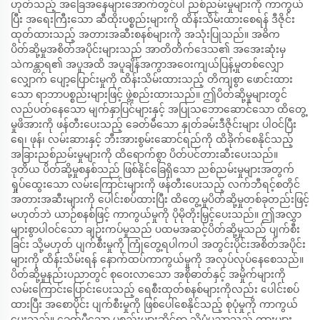
ဟုတ်သည့် အခြေအနေများအောက်တွင်ပါ ညစ်ညမ်းမှုများကို ကာကွယ်
ပြီး အရေးကြီးသော ဆီထိုးပစ္စည်းများကို ထိန်းသိမ်းထားစေရန် ဒီဇိုင်း
ထုတ်ထားသည့် အတားအဆီးစနစ်များကို အသုံးပြုသည်။ အဓိက
ပိတ်ဆို့မှုအစိတ်အပိုင်းများသည် အာတိတိက်ဒေသ၏ အအေးဆုံးမှ
သဲကန္တာရ၏ အပူအထိ အပူချိန်အကွာအဝေးကျယ်ပြန့်မှုတစ်လျှော
လျှောက် ပျော့ပြောင်းမှုကို ထိန်းသိမ်းထားသည့် တိကျစွာ ဖောင်းထား
သော ရာဘာပစ္စည်းများဖြင့် ဖွဲ့စည်းထားသည်။ ဤပိတ်ဆို့မှုများတွင်
လည်ပတ်နေသော မျက်နှာပြင်များနှင့် အပြုသဘောဆောင်သော ထိတွေ့
မှုဖိအားကို ဖန်တီးပေးသည့် ခေတ်မီသော နှုတ်ခမ်းဒီဇိုင်းများ ပါဝင်ပြီး
ရေ၊ ဖုန်၊ လမ်းဆားနှင့် ဘီးအားစွမ်းဆောင်ရည်ကို ထိခိုက်စေနိုင်သည့်
အခြားညစ်ညမ်းမှုများကို ထိရောက်စွာ ပိတ်ပင်တားဆီးပေးသည်။
ဒုတိယ ပိတ်ဆို့မှုစနစ်သည် ဖြစ်နိုင်ခြေရှိသော ညစ်ညမ်းမှုများအတွက်
ရှုပ်ထွေးသော လမ်းကြောင်းများကို ဖန်တီးပေးသည့် လက်ဘီရင့်စတိုင်
အတားအဆီးများကို ပေါင်းစပ်ထားပြီး ထိတွေ့မှုပိတ်ဆို့မှုတစ်ခုတည်းဖြင့်
မဟုတ်ဘဲ ယာဉ်စနစ်ဖြင့် ကာကွယ်မှုကို ပိုမိုတိုးမြှင့်ပေးသည်။ ဤအလွှာ
များစွာပါဝင်သော ချဉ်းကပ်မှုသည် ပထမအဆင့်ပိတ်ဆို့မှုသည် ပျက်စီး
ခြင်း သို့မဟုတ် ပျက်စီးမှုကို ကြုံတွေ့ရပါကပါ အတွင်းပိုင်းအစိတ်အပိုင်း
များကို ထိန်းသိမ်းရန် နောက်ထပ်ကာကွယ်မှုကို အလုပ်လုပ်နေစေသည်။
ပိတ်ဆို့မှုနည်းပညာတွင် စုဝေးလာသော အစိုဓာတ်နှင့် အမှိုက်များကို
လမ်းကြောင်းပြောင်းပေးသည့် ရေစီးထုတ်စနစ်များကိုလည်း ပေါင်းစပ်
ထားပြီး အစောပိုင်း ပျက်စီးမှုကို ဖြစ်ပေါ်စေနိုင်သည့် စုပုံမှုကို ကာကွယ်
ပေးသည်။ ခေတ်မီသော ပစ္စည်းများဆိုင်ရာ သိပ္ပံပညာသည် ကားများ