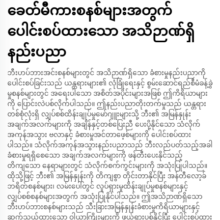
ခေတ်မီကားစနစ်များအတွက်
ပေါင်းစပ်ထားသော အသိဉာဏ်ရှိ
နည်းပညာ
ဘီးဟပ်ဘားအင်းစနစ်များတွင် အသိဉာဏ်ရှိသော ခံစားမှုနည်းပညာကို
ပေါင်းစပ်ခြင်းသည် ယန္တရားများ၏ လုံခြုံရေးနှင့် စွမ်းဆောင်ရည်စီမံခန့်ခွဲ
မှုစနစ်များတွင် အရေးပါသော အစိတ်အပိုင်းများအဖြစ် ဤကိရိယာများ
ကို ပြောင်းလဲပစ်လိုက်ပါသည်။ ဤနည်းပညာတိုးတက်မှုသည် ယန္တရား
တစ်စုံလုံးရှိ လျှပ်စစ်ထိန်းချုပ်မှုမော်ဂျူးများသို့ ဘီး၏ အမြန်နှုန်း
အချက်အလက်များကို အချိန်နှင့်တစ်ပြေးညီ ပေးပို့နိုင်သော သံလိုက်
အကုန်အသွား ဗလာနှင့် ခံစားမှုအင်တာဖေ့စ်များကို ပေါင်းစပ်ထား
ပါသည်။ သံလိုက်အကုန်အသွားနည်းပညာသည် ဘီးလည်ပတ်သည့်အခါ
ခံစားမှုရရှိစေသော အချက်အလက်များကို ဖန်တီးပေးနိုင်သည့်
တိကျသော နေရာများတွင် သံလိုက်စက်ကွင်းများကို အသုံးပြုပါသည်။
ထိုသို့ဖြင့် ဘီး၏ အမြန်နှုန်းကို တိကျစွာ တိုင်းတာနိုင်ပြီး အန်တီလော့ခ်
ဘရိတ်စနစ်များ၊ လမ်းပေါ်တွင် လှုပ်ရှားမှုထိန်းချုပ်မှုစနစ်များနှင့်
လျှပ်စစ်စနစ်များအတွက် အသုံးပြုနိုင်ပါသည်။ ဤအသိဉာဏ်ရှိသော
ဘီးဟပ်ဘားစနစ်များသည် သီးခြားအမြန်နှုန်းခံစားမှုကိရိယာများနှင့်
ဆက်သွယ်ထားသော ဝါယာကြိုးများကို ဖယ်ရှားပစ်နိုင်ပြီး ပေါင်းစပ်ထား