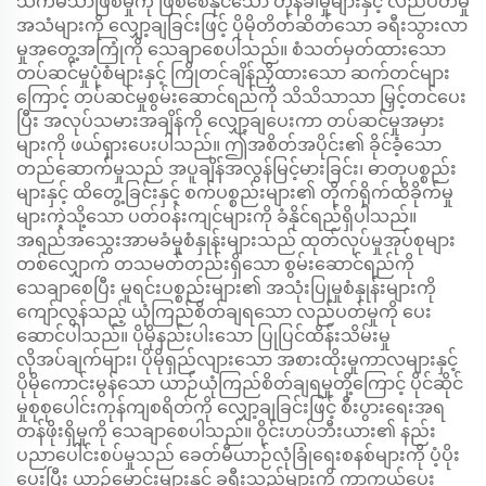
သက်မသာဖြစ်မှုကို ဖြစ်စေနိုင်သော တုန်ခါမှုများနှင့် လည်ပတ်မှု
အသံများကို လျှော့ချခြင်းဖြင့် ပိုမိုတိတ်ဆိတ်သော ခရီးသွားလာ
မှုအတွေ့အကြုံကို သေချာစေပါသည်။ စံသတ်မှတ်ထားသော
တပ်ဆင်မှုပုံစံများနှင့် ကြိုတင်ချိန်ညှိထားသော ဆက်တင်များ
ကြောင့် တပ်ဆင်မှုစွမ်းဆောင်ရည်ကို သိသိသာသာ မြှင့်တင်ပေး
ပြီး အလုပ်သမားအချိန်ကို လျှော့ချပေးကာ တပ်ဆင်မှုအမှား
များကို ဖယ်ရှားပေးပါသည်။ ဤအစိတ်အပိုင်း၏ ခိုင်ခံ့သော
တည်ဆောက်မှုသည် အပူချိန်အလွန်မြင့်မားခြင်း၊ ဓာတုပစ္စည်း
များနှင့် ထိတွေ့ခြင်းနှင့် စက်ပစ္စည်းများ၏ တိုက်ရိုက်ထိခိုက်မှု
များကဲ့သို့သော ပတ်ဝန်းကျင်များကို ခံနိုင်ရည်ရှိပါသည်။
အရည်အသွေးအာမခံမှုစံနှုန်းများသည် ထုတ်လုပ်မှုအုပ်စုများ
တစ်လျှောက် တသမတ်တည်းရှိသော စွမ်းဆောင်ရည်ကို
သေချာစေပြီး မူရင်းပစ္စည်းများ၏ အသုံးပြုမှုစံနှုန်းများကို
ကျော်လွန်သည့် ယုံကြည်စိတ်ချရသော လည်ပတ်မှုကို ပေး
ဆောင်ပါသည်။ ပိုမိုနည်းပါးသော ပြုပြင်ထိန်းသိမ်းမှု
လိုအပ်ချက်များ၊ ပိုမိုရှည်လျားသော အစားထိုးမှုကာလများနှင့်
ပိုမိုကောင်းမွန်သော ယာဉ်ယုံကြည်စိတ်ချရမှုတို့ကြောင့် ပိုင်ဆိုင်
မှုစုစုပေါင်းကုန်ကျစရိတ်ကို လျှော့ချခြင်းဖြင့် စီးပွားရေးအရ
တန်ဖိုးရှိမှုကို သေချာစေပါသည်။ ဝိုင်းဟပ်ဘီးယား၏ နည်း
ပညာပေါင်းစပ်မှုသည် ခေတ်မီယာဉ်လုံခြုံရေးစနစ်များကို ပံ့ပိုး
ပေးပြီး ယာဉ်မောင်းများနှင့် ခရီးသည်များကို ကာကွယ်ပေး