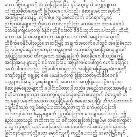
သော ဒီဇိုင်းများကို အသုံးပြုခြင်းဖြင့် ရှုပ်ထွေးမှုကို လျှော့ချကာ
ယုံကြည်စိတ်ချရမှုကို မြှင့်တင်ပေးပါသည်။ ခံစားမှုအင်တာဖေ့စ်ကို
အပူချိန်ပြင်းထန်မှု၊ တုန်ခါမှု၊ လျှပ်စစ်သံလိုက် ဝင်ရောက်မှုနှင့်
ညစ်ညမ်းမှုများကဲ့သို့သော ကာလရှည်ကြာ ခက်ခဲသော ကားမောင်းပ်
ပတ်ဝန်းကျင်များကို ခံနိုင်ရည်ရှိအောင် ဒီဇိုင်းထုတ်ထားပါသည်။ ထိုသို့
သော အခြေအနေများသည် အချက်အလက်၏ အရည်အသွေးကို
ထိခိုက်စေနိုင်ပါသည်။ အဆင့်မြင့် အချက်အလက်ပေါ်တွင် အခြေခံသော
ပြုလုပ်မှုစွမ်းရည်များသည် ယန္တရား၏ လည်ပတ်မှုအခြေအနေများ၏
အပြည့်အဝတွင် တိကျသော အမြန်နှုန်းကို ခံစားနိုင်စေပါသည်။ ဤ
အခြေအနေများတွင် ရပ်ကားခြင်းမှ အမြန်လမ်းပေါ်တွင် မောင်းနှင်ခြင်း
အထိ ပါဝင်ပါသည်။ ဤပေါင်းစပ်မှုသည် အခြေခံအမြန်နှုန်းခံစားမှုကို
ကျော်လွန်၍ ရှေ့နှင့် နေ� задန်းများကို ခွဲခြားသတ်မှတ်နိုင်စေရန်
ယန္တရားထိန်းချုပ်မှုစနစ်များကို အထောက်အကူပြုသော ဦးတည်ရာ
ခံစားမှုစွမ်းရည်များကို ပေါင်းစပ်ထားပါသည်။ အရည်အသွေးအာမခံမှု ပ
ရိုတိုကောများသည် ထုတ်လုပ်မှုလုပ်ငန်းစဉ်တစ်လျှောက် ခံစားမှု၏ တိ
ကျမှုနှင့် အချက်အလက် တည်ငြိမ်မှုကို စစ်ဆေးပေးပြီး ဘီးဟပ်ဘားတစ်
ခုချင်းစီသည် လျှပ်စစ်စွမ်းဆောင်ရည်အတွက် စက်မှုလုပ်ငန်း၏
တင်းကျပ်သော စံနှုန်းများကို ပြည့်မီကြောင်း သေချာစေပါသည်။ ဤ
နည်းပညာသည် အတိုးအကျယ် ခရီးသွားနှုန်းထိန်းချုပ်မှု၊ လမ်းကြောင်း
မှ ထွက်ခွာမှုကို သတိပေးခြင်းနှင့် အရေးပေါ်အလိုအလျောက် ရပ်တန့်
ခြင်းစနစ်များကဲ့သို့သော မောင်းသူကို ကူညီပေးသည့် အဆင့်မြင့်စနစ်