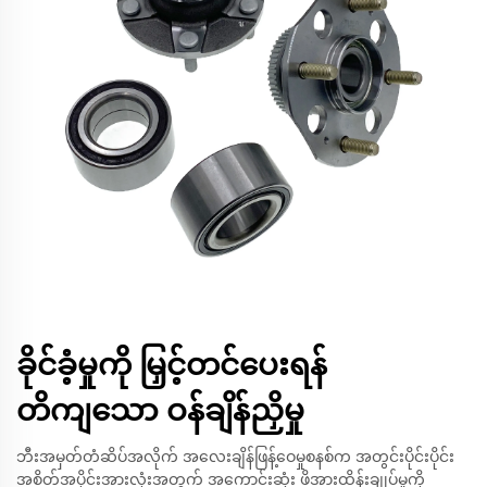
ခိုင်ခံ့မှုကို မြှင့်တင်ပေးရန်
တိကျသော ဝန်ချိန်ညှိမှု
ဘီးအမှတ်တံဆိပ်အလိုက် အလေးချိန်ဖြန့်ဝေမှုစနစ်က အတွင်းပိုင်းပိုင်း
အစိတ်အပိုင်းအားလုံးအတွက် အကောင်းဆုံး ဖိအားထိန်းချုပ်မှုကို