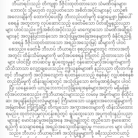
ဘီယာရင်းသည် တိကျစွာ ဒီဇိုင်းထုတ်ထားသော သံမဏိဝန်းများ၊
ဘောလုံး သို့မဟုတ် လှည့်ပတ်သော အစိတ်အပိုင်းများနှင့် ယာဉ်၏
အလေးချိန်ကို ထောက်ပံ့ပေးပြီး ဘီးလည်ပတ်မှုကို ချောမွေ့စွာ ဖြစ်ပေါ်
စေရန် အတူတကွ လုပ်ဆောင်သည့် ခေတ်မီသော ပိတ်ဆို့မှုနည်းပညာ
များ ပါဝင်သည်။ ဤအစိတ်အပိုင်းသည် မာကျောသော သံမဏိအဆို့ရှင်
များနှင့် အလွန်ပြင်းထန်သော အသုံးပြုမှုအခြေအနေများကို ခံနိုင်ရည်ရှိ
စေရန် ဒီဇိုင်းထုတ်ထားသော အရည်အသွေးမြင့် ဆီများကို ပါဝင်
စေသည်။ ခေတ်မီ ဘီးဟပ် ဘီယာရင်း စုစည်းမှုများတွင် ကာလအတို
အတွင်း ထိန်းသိမ်းမှုများကို မလိုအပ်စေရန် ကြိုတင် ညှိထားသော ပုံစံ
များ ပါဝင်ပြီး တပ်ဆင်မှု ရှုပ်ထွေးမှုနှင့် ဝန်ဆောင်မှုလိုအပ်ချက်များကို
သိသိသာသာ လျှော့ချပေးသည်။ ဤယူနစ်များ၏ နည်းပညာ တိုးတက်မှု
တွင် ဘီးများကို အလိုအလျောက် ရပ်တန့်ပေးသည့် စနစ်နှင့် လျှပ်စစ်စနစ်
တည်ငြိမ်မှုကို ထိန်းချုပ်ရာတွင် အသုံးပြုသော စက်မှုအာရုံခံများ ပါဝင်
ပြီး ယနေ့ခေတ် ယာဉ်ဘေးကင်းလုံခြုံရေးစနစ်များအတွက် မရှိမဖြစ်
လိုအပ်လာစေသည်။ ဤဘီယာရင်းများသည် လမ်းမှ အမှိုက်များ၊ စိုထိုင်း
ဆ၊ အပူချိန်ပြောင်းလဲမှုများနှင့် ကြီးမားသော ယန္တရားအလေးချိန်များကို
အမြဲတစိမ်း ကြံ့ကြံ့ခံပြီး တိကျသော အကွာအဝေးများကို ထိန်းသိမ်းထား
ရမည်။ ထုတ်လုပ်မှုလုပ်ငန်းစဉ်တွင် ရှုပ်ထွေးသော အပူကုထုံးနည်းပညာ
များနှင့် မောင်းနှင်မှုအခြေအနေ အမျိုးမျိုးတွင် တူညီသော စွမ်းဆောင်
ရည်ကို သေချာစေရန် အရည်အသွေးထိန်းချုပ်မှု measures များ ပါဝင်
သည်။ ဘီးဟပ် ဘီယာရင်း၏ အသုံးပြုမှုများကို ခရီးသည်တင်ယာဉ်