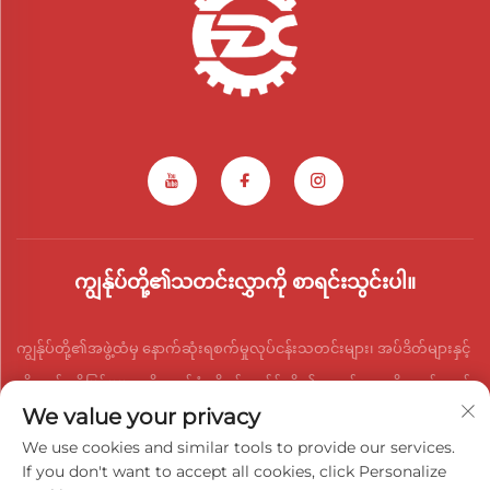
ကျွန်ုပ်တို့၏သတင်းလွှာကို စာရင်းသွင်းပါ။
ကျွန်ုပ်တို့၏အဖွဲ့ထံမှ နောက်ဆုံးရစက်မှုလုပ်ငန်းသတင်းများ၊ အပ်ဒိတ်များနှင့်
ထိုးထွင်းသိမြင်မှုများကို လက်ခံရရှိရန် ကျွန်ုပ်တို့၏သတင်းလွှာကို ဆက်သွယ်
We value your privacy
ပါ။
We use cookies and similar tools to provide our services.
If you don't want to accept all cookies, click Personalize