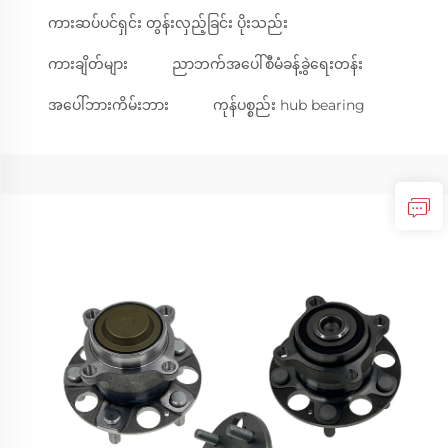
ကားဆပ်ပင်ရှင်း တွန်းလှည့်ခြင်း ပိုးသည်း
ကားချိတ်များ
ညာဘက်အပေါ်စီမံခန့်ခွဲရေးတန်း
အပေါ်ဘားကိမ်းဘား
ကုန်ပစ္စည်း hub bearing