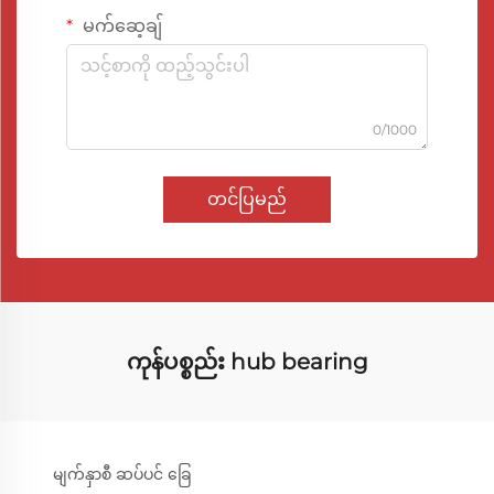
မက်ဆေ့ချ်
0/1000
တင်ပြမည်
ကုန်ပစ္စည်း hub bearing
မျက်နှာစီ ဆပ်ပင် ခြေ