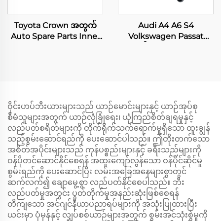
Toyota Crown အတွက်
Audi A4 A6 S4
Auto Spare Parts Inner
Volkswagen Passat
Rack End 45503-30070
အတွက် Control Arm Kit
3B2 3B3 B5 3B6
ဝိုင်းဟပ်ဘီးယားများသည် ယာဉ်မောင်းများနှင့် ယာဉ်အုပ်စု
စီမံသူများအတွက် ယာဉ်လုံခြုံရေး၊ ယုံကြည်စိတ်ချရမှုနှင့်
လည်ပတ်စရိတ်များကို တိုက်ရိုက်သက်ရောက်မှုရှိသော ထူးချွန်
သည့်စွမ်းဆောင်ရည်ကို ပေးဆောင်ပါသည်။ ဤတိုးတက်သော
အစိတ်အပိုင်းများသည် ကုန်ပစ္စည်းများနှင့် ခရီးသည်များကို
ဝန်ပိုတင်ဆောင်နိုင်စေရန် အထူးကျော်လွန်သော ဝန်ပိုင်ဆိုင်မှု
စွမ်းရည်ကို ပေးဆောင်ပြီး လမ်းအခြေအနေများစွာတွင်
ဆက်လက်၍ ချောမွေ့စွာ လည်ပတ်နိုင်စေပါသည်။ ဘီး
လည်ပတ်မှုအတွင်း ပွတ်တိုက်မှုအနည်းဆုံးဖြစ်စေရန်
တိကျသော အင်ဂျင်နီယာပညာရပ်များကို အသုံးပြုထားပြီး
ယင်းမှာ ပုံမှန်နှင့် လျှပ်စစ်ယာဉ်များအတွက် စွမ်းအင်သုံးစွဲမှုကို