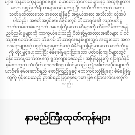
များ၊ ကုန်တင်ကုန်ချောင်းများ၊ မော်တော်ဆိုင်ကယ်များနှင့် အထူးပြုထား
သော ပစ္စည်းကိရိယာများတွင် တွေ့ရပြီး အသီးသီးအတွက် အထူး
သတ်မှတ်ထားသော အလေးချိန်နှင့် အရွယ်အစား အသီးသီး လိုအပ်
ပါသည်။ အစိတ်အပိုင်း၏ ဒီဇိုင်းတွင် ဘီယာရင်း၏ လည်ပတ်မှု
သက်တမ်းတစ်လျှောက် အရေးကြီးသော ဆီများကို ထိန်းသိမ်းထားရန်
ညစ်ညမ်းမှုများကို ကာကွယ်ပေးသည့် ပိတ်ဆို့မှုအတားအဆီးများ ပါဝင်
သည်။ ခေတ်မီသော ဘီးဟပ် ဘီယာရင်းစနစ်များတွင် အထူးသော အလ
покရာများနှင့် ပစ္စည်းများမှတစ်ဆင့် ခံနိုင်ရည်မြင့်မားသော ဓာတ်တိုးမှု
ကို တိုးမြှင့်ပေးထားပြီး စိန်ခေါ်မှုများပြားသော ပတ်ဝန်းကျင်များတွင်
ဝန်ဆောင်မှုသက်တမ်းကို ရှည်လျားစေသည်။ အမြန်နှုန်းကို ခြေရာခံနိုင်
စွမ်းအတွက် သံလိုက် encoding ပါဝင်မှုသည် ဤအစိတ်အပိုင်းများကို
ယာဉ်၏ စွမ်းဆောင်ရည် စောင့်ကြည့်မှုနှင့် ဘေးကင်းလုံခြုံရေး စီမံခန့်ခွဲမှု
တို့ကို ပံ့ပိုးပေးသည့် ဉာဏ်ရည်မြင့်စနစ်များအဖြစ် ပြောင်းလဲပေးလိုက်
သည်။
နာမည်ကြီးထုတ်ကုန်များ