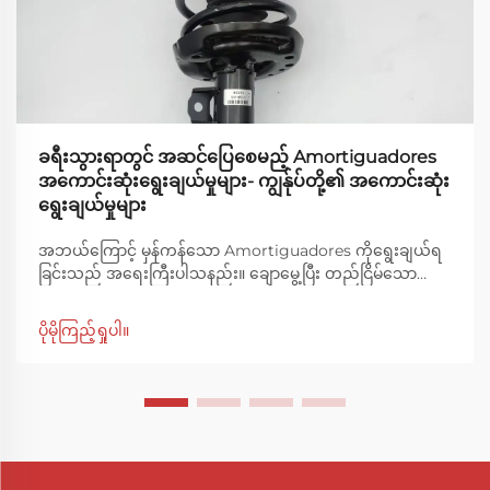
ခရီးသွားရာတွင် အဆင်ပြေစေမည့် Amortiguadores
အကောင်းဆုံးရွေးချယ်မှုများ- ကျွန်ုပ်တို့၏ အကောင်းဆုံး
ရွေးချယ်မှုများ
အဘယ်ကြောင့် မှန်ကန်သော Amortiguadores ကိုရွေးချယ်ရ
ခြင်းသည် အရေးကြီးပါသနည်း။ ချောမွေ့ပြီး တည်ငြိမ်သော
ခရီးသည်စီးရာတွင် မှာယူထားခြင်းမဟုတ်ပါ။ အဆုံးအထိ
အင်ဂျင်နီယာပညာ၊ အရည်အသွေးနှင့် အထူးသဖြင့် မှန်ကန်သော
ပိုမိုကြည့်ရှုပါ။
Amortiguadores တွင် အဆုံးအဖြတ်ပြုပါသည်။ ဤ
အရေးကြီးသော အစိတ်အပိုင်းများသည် တုန်ခါမှုများနှင့် ကုန်လွန်
မှုများကို စုပ်ယူပေးပါသည်။