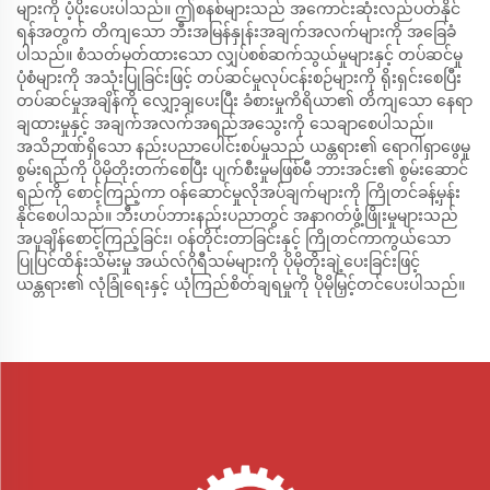
များကို ပံ့ပိုးပေးပါသည်။ ဤစနစ်များသည် အကောင်းဆုံးလည်ပတ်နိုင်
ရန်အတွက် တိကျသော ဘီးအမြန်နှုန်းအချက်အလက်များကို အခြေခံ
ပါသည်။ စံသတ်မှတ်ထားသော လျှပ်စစ်ဆက်သွယ်မှုများနှင့် တပ်ဆင်မှု
ပုံစံများကို အသုံးပြုခြင်းဖြင့် တပ်ဆင်မှုလုပ်ငန်းစဉ်များကို ရိုးရှင်းစေပြီး
တပ်ဆင်မှုအချိန်ကို လျှော့ချပေးပြီး ခံစားမှုကိရိယာ၏ တိကျသော နေရာ
ချထားမှုနှင့် အချက်အလက်အရည်အသွေးကို သေချာစေပါသည်။
အသိဉာဏ်ရှိသော နည်းပညာပေါင်းစပ်မှုသည် ယန္တရား၏ ရောဂါရှာဖွေမှု
စွမ်းရည်ကို ပိုမိုတိုးတက်စေပြီး ပျက်စီးမှုမဖြစ်မီ ဘားအင်း၏ စွမ်းဆောင်
ရည်ကို စောင့်ကြည့်ကာ ဝန်ဆောင်မှုလိုအပ်ချက်များကို ကြိုတင်ခန့်မှန်း
နိုင်စေပါသည်။ ဘီးဟပ်ဘားနည်းပညာတွင် အနာဂတ်ဖွံ့ဖြိုးမှုများသည်
အပူချိန်စောင့်ကြည့်ခြင်း၊ ဝန်တိုင်းတာခြင်းနှင့် ကြိုတင်ကာကွယ်သော
ပြုပြင်ထိန်းသိမ်းမှု အယ်လ်ဂိုရီသမ်များကို ပိုမိုတိုးချဲ့ပေးခြင်းဖြင့်
ယန္တရား၏ လုံခြုံရေးနှင့် ယုံကြည်စိတ်ချရမှုကို ပိုမိုမြှင့်တင်ပေးပါသည်။