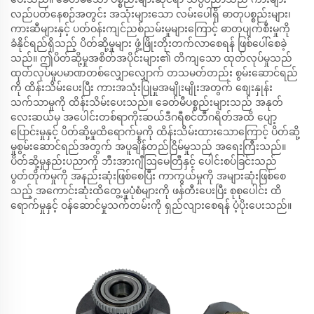
လည်ပတ်နေစဉ်အတွင်း အသုံးများသော လမ်းပေါ်ရှိ ဓာတုပစ္စည်းများ၊
ကားဆီများနှင့် ပတ်ဝန်းကျင်ညစ်ညမ်းမှုများကြောင့် ဓာတုပျက်စီးမှုကို
ခံနိုင်ရည်ရှိသည့် ပိတ်ဆို့မှုများ ဖွံ့ဖြိုးတိုးတက်လာစေရန် ဖြစ်ပေါ်စေခဲ့
သည်။ ဤပိတ်ဆို့မှုအစိတ်အပိုင်းများ၏ တိကျသော ထုတ်လုပ်မှုသည်
ထုတ်လုပ်မှုပမာဏတစ်လျှောလျှောက် တသမတ်တည်း စွမ်းဆောင်ရည်
ကို ထိန်းသိမ်းပေးပြီး ကားအသုံးပြုမှုအမျိုးမျိုးအတွက် စျေးနှုန်း
သက်သာမှုကို ထိန်းသိမ်းပေးသည်။ ခေတ်မီပစ္စည်းများသည် အနုတ်
လေးဆယ်မှ အပေါင်းတစ်ရာကိုးဆယ်ဒီဂရီစင်တီဂရိတ်အထိ ပျော့
ပြောင်းမှုနှင့် ပိတ်ဆို့မှုထိရောက်မှုကို ထိန်းသိမ်းထားသောကြောင့် ပိတ်ဆို့
မှုစွမ်းဆောင်ရည်အတွက် အပူချိန်တည်ငြိမ်မှုသည် အရေးကြီးသည်။
ပိတ်ဆို့မှုနည်းပညာကို ဘီးအားဂျီဩမေတြီနှင့် ပေါင်းစပ်ခြင်းသည်
ပွတ်တိုက်မှုကို အနည်းဆုံးဖြစ်စေပြီး ကာကွယ်မှုကို အများဆုံးဖြစ်စေ
သည့် အကောင်းဆုံးထိတွေ့မှုပုံစံများကို ဖန်တီးပေးပြီး စုစုပေါင်း ထိ
ရောက်မှုနှင့် ဝန်ဆောင်မှုသက်တမ်းကို ရှည်လျားစေရန် ပံ့ပိုးပေးသည်။