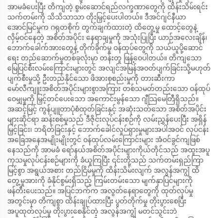
အာမခံပေးပြီး တိကျတဲ့ စွမ်းဆောင်ရည်လက္ခဏာတွေကို ထိန်းသိမ်းရင်း
သက်တမ်းကို သိသိသာသာ တိုးမြှင့်ပေးပါတယ်။ ဒီအင်ဂျင်နီယာ
အောင်မြင်မှုက ဂရုတစိုက် တွက်ချက်ထားတဲ့ ထိတွေ့မှု ထောင့်တွေနဲ့
လှိမ့်ဝင်နေတဲ့ အစိတ်အပိုင်း နေရာချမှုကို အသုံးပြုပြီး ယာဉ်အလေးချိန်၊
ဘောက်ခေါက်အားတွေနဲ့ တိုက်ခိုက်မှု ဝန်ထုပ်တွေကို သယ်ယူပို့ဆောင်
ရေး တည်ဆောက်မှုတစ်ခုလုံးမှာ တန်းတူ ဖြန့်ဝေပါတယ်။ တိကျသော
မြေပြင်စီးလမ်းကြောင်းများတွင် အလျင်အမြန်အဝတ်ပျက်ခြင်းသို့မဟုတ်
ပျက်စီးမှုသို့ ဦးတည်နိုင်သော ဖိအားစုစည်းမှုကို တားဆီးကာ
မော်လီကျူးအစိတ်အပိုင်းများစွာအကြား တစ်သမတ်တည်းသော ဝန်ထုပ်
ဝေမျှမှုကို မြှင့်တင်ပေးသော အကောင်းမွန်သော ဂျီသြမေတြီရှိသည်။
အဆင့်မြင့် ကွန်ပျူတာပုံစံထုတ်ခြင်းနှင့် အဆုံးသတ်သော အစိတ်အပိုင်း
များဆိုင်ရာ ဆန်းစစ်မှုသည် ဒီဇိုင်းလုပ်ငန်းစဉ်ကို လမ်းညွှန်ပေးပြီး အရှိန်
မြှင့်ခြင်း၊ ဘရိတ်ခြင်းနှင့် ဘောက်ခေါင်လှုပ်ရှားမှုများအပါအဝင် လုပ်ငန်း
အခြေအနေအမျိုးမျိုးတွင် ဝန်ထုပ်လမ်းကြောင်းများ အံဝင်ခွင်ကျဖြစ်
နေသည်ကို အာမခံ ရော်နယ်အစိတ်အပိုင်းများကိုယ်တိုင်သည် အထူးအပူ
ကုသမှုလုပ်ငန်းစဉ်များကို ခံယူကြပြီး ၎င်းတို့သည် သက်တမ်းရှည်ကြာ
မြင့်စွာ အရွယ်အစား တည်ငြိမ်မှုကို ထိန်းသိမ်းလျက် အလွန်အကျွံ ထိ
တွေ့မှုအားကို ခံနိုင်စွမ်းရှိသည့် ကြမ်းတမ်းသော မျက်နှာပြင်များကို
ဖန်တီးပေးသည်။ အပြင်ဘက်က အလွတ်နေရာတွေကို ထုတ်လုပ်မှု
အတွင်းမှာ တိကျစွာ ထိန်းချုပ်ထားပြီး ပွတ်တိုက်မှု တိုးပွားစေပြီး
အပူထုတ်လုပ်မှု တိုးပွားစေနိုင်တဲ့ အလွန်အကျွံ မတင်သွင်းဘဲ