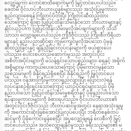
လျှော့ချကာ လောင်စာထိရောက်မှုကို မြှင့်တင်ပေးပါသည်။
ခေတ်မီ ဝိုင်းဟပ်ဘီးယားယူနစ်များသည် အသုံးပြုမှုကာလ
ရှည်လျားစေရန် ကြိုတင်ပိတ်ပြီး ကြိုတင်ဆီထည့်ထား
သောကြောင့် ရိုးရာ ပြုပြင်ထိန်းသိမ်းနိုင်သော ဘီးယားများနှင့်
နှိုင်းယှဉ်ပါက ပြုပြင်ထိန်းသိမ်းမှုလိုအပ်ချက်များကို သိသိ
သာသာ လျှော့ချပေးပါသည်။ ဤဒီဇိုင်းသည် ကြိုးစီးကိရိယာ
များနှင့် နည်းပညာဆိုင်ရာ ကျွမ်းကျင်မှုလိုအပ်သော ပုံမှန်
ဆီထည့်ခြင်းနှင့် ချိန်ညှိခြင်းလုပ်ငန်းများကို ဖယ်ရှားပေး
ပါသည်။ ပေါင်းစပ်တည်ဆောက်မှုသည် အတွင်းပိုင်း
အစိတ်အပိုင်းများကို မသန့်ရှင်းသောပစ္စည်းများ၊ ရေနှင့် အမှိုက်
အစို့များမှ ကာကွယ်ပေးသောကြောင့် ပိုမိုကောင်းမွန်သော
ညစ်ညမ်းမှုကို ခံနိုင်ရည်ရှိစေပြီး ခံနိုင်ရည်ကို မြှင့်တင်ပေး
ပါသည်။ ဝန်အားကြီးမှုကာလရှည်လျားပြီး ပြောင်းလဲရန်
လုပ်ငန်းစဉ်ရိုးရှင်းသောကြောင့် ယာဉ်ပိုင်ရှင်များသည် ပိုမို
နည်းပါးသော ပြုပြင်ထိန်းသိမ်းမှုစရိတ်နှင့် ပိုမိုနည်းပါးသော
ရပ်နားမှုကာလများကို ခံစားရပါသည်။ ဝိုင်းဟပ်ဘီးယား၏
အတွင်းပိုင်းဒီဇိုင်းသည် ဘီးတပ်ဆင်မှုအတွင်း နေရာအသုံးချမှု
ကို အကောင်းဆုံးဖြစ်အောင်ပြုလုပ်ပေးပြီး ဘရိတ်စနစ်တပ်
ဆင်မှုကို ပိုမိုကောင်းမွန်စေပြီး အပူလျှော့ချရန် လေစီးကို မြှင့်
တင်ပေးပါသည်။ အသံလျှော့ချနိုင်မှုသည် ခရီးသည်များ၏ မ