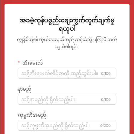
အခမဲ့ကုန်ပစ္စည်းစျေးကွက်တွက်ချက်မှု
ရယူပါ
ကျွန်ုပ်တို့၏ ကိုယ်စားလှယ်သည် သင့်ထံသို့ မကြာမီ ဆက်
သွယ်ပါမည်။
အီးမေးလ်
0/100
နာမည်
0/100
ကုမ္ပဏီအမည်
0/200