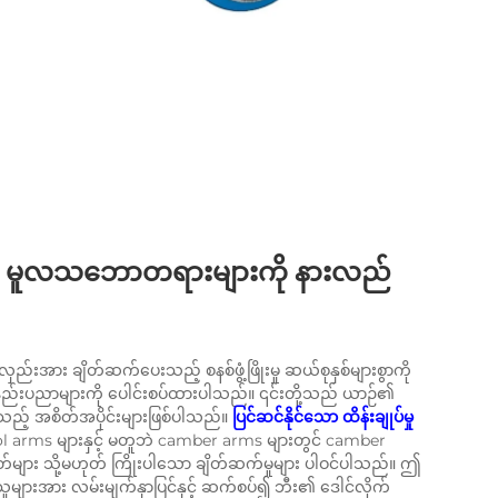
င်း မူလသဘောတရားများကို နားလည်
ား ချိတ်ဆက်ပေးသည့် စနစ်ဖွံ့ဖြိုးမှု ဆယ်စုနှစ်များစွာကို
်မှုနည်းပညာများကို ပေါင်းစပ်ထားပါသည်။ ၎င်းတို့သည် ယာဉ်၏
းသည့် အစိတ်အပိုင်းများဖြစ်ပါသည်။
ပြင်ဆင်နိုင်သော ထိန်းချုပ်မှု
 arms များနှင့် မတူဘဲ camber arms များတွင် camber
ှတ်များ သို့မဟုတ် ကြိုးပါသော ချိတ်ဆက်မှုများ ပါဝင်ပါသည်။ ဤ
စားသူများအား လမ်းမျက်နှာပြင်နှင့် ဆက်စပ်၍ ဘီး၏ ဒေါင်လိုက်