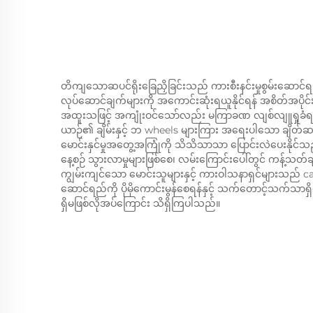
တိကျသောဆပင်ရိုးခြေညှိခြင်းသည် ကားစီးနင်းမှုစွမ်းဆောင်ရည
လုပ်ဆောင်ချက်များကို အကောင်းဆုံးရယူနိုင်ရန် အစိတ်အပိ
အထူးသဖြင့် အကျုံးဝင်သော်လည်း မကြာခဏ လျစ်လျူရှုခံရသ
ယာဉ်၏ ချိမ်းနှင့် ဘ wheels များကြား အရေးပါသော ချိတ်ဆက
မောင်းနှင်မှုအတွေ့အကြုံကို သိသိသာသာ ပြောင်းလဲပေးနိုင်
နေ့စဉ် သွားလာမှုများဖြစ်စေ၊ လမ်းကြောင်းပေါ်တွင် ကန့်သတ်ချက်
ကျွမ်းကျင်သော မောင်းသူများနှင့် ကားဝါသနာရှင်များသည် c
ဆောင်ရည်ကို ပိုမိုကောင်းမွန်စေရန်နှင့် သက်တောင့်သက်သာရှိမှုန
ရှိမဖြစ်လိုအပ်ကြောင်း သိရှိကြပါသည်။