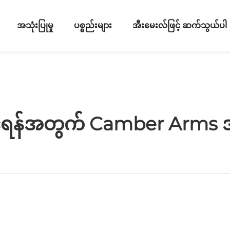
အသုံးပြုမှု
ပစ္စည်းများ
အီးမေးလ်ဖြင့် ဆက်သွယ်ပါ
တင်ရန်အတွက် Camber Arms အ