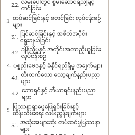
လမ်းပေါ်တွင် စွမ်းဆောင်ရည်မြှင့်
တင်ခြင်း
တပ်ဆင်ခြင်းနှင့် စတင်ခြင်း လုပ်ငန်းစဉ်
များ
ပြင်ဆင်ခြင်းနှင့် အစိတ်အပိုင်း
ရွေးချယ်ခြင်း
ချိန်ညှိမှုနှင့် အတိုင်းအတာညှိယူခြင်း
လုပ်ငန်းစဉ်
ပစ္စည်းဗေဒနှင့် ခံနိုင်ရည်ရှိမှု အချက်များ
တိုးတက်သော သော့ချက်နည်းပညာ
များ
ဘောရှင်နှင့် ဘီယာရင်းနည်းပညာ
များ
ပြဿနာရှာဖွေဖြေရှင်းခြင်းနှင့်
ထိန်းသိမ်းရေး လမ်းညွှန်ချက်များ
အသုံးအများဆုံး တပ်ဆင်မှုပြဿနာ
များ