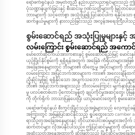
ရော်ဖက်ရှင်နယ် အမှတ်တူညီ နည်းပညာပညာရှင်များသည် ဤဆက်န
ပုံသဏ္ဍာန်ပျက်ခြင်းနှင့် စီးဆင်းမှု ဂုဏ်သတ္တိများကို မြှင့်
ဘားများကို သင့်တော်စွာ အသုံးပြု၍ ပြင်ဆင်ပါက ရနိုင်သော စ
ဆက်နွယ်မှုများကို နားလည်ခြင်းသည် အလွန်အရေးကြီးပါသ
စွမ်းဆောင်ရည် အသုံးပြုမှုများနှင့် 
လမ်းကြောင်း စွမ်းဆောင်ရည် အကောင်းဆ
မော်တော်ဆိုင်ကယ်အားကစားနှင့် စွမ်းဆောင်ရည်မြင့် မောင်းနှင
ယှဉ်ပြိုင်နိုင်စွမ်းကို ရရှိရန်အတွက် အခြေခံ ကိရိယာမျာ
အခြေအနေများတွင် ဘီးများ၏ ထိတွေ့မှု အပိုင်းများကို ဘီးလမ
လမ်းကြောင်း အပြင်ဘက်အားများက ကား၏ အလေးချိန်ထက် များ
ညှိနှိုင်းမှုဖြင့် ရရှိနိုင်သော အပျက်သဘော ကမ်ဘာပြင်ဆင်
ဘီး၏ အပြင်ဘက်အဖျားသည် ဘီးလမ်းကြောင်း မျက်နှာပြင်နှင့်
မှု ပလပ်စတစ်ဟာ ပိုကောင်းမွန်တဲ့ ချုပ်ကိုင်မှုအဆင့်တွေ၊ ပိုမြန်တ
ကို တိုက်ရိုက် ဘာသာပြန်ပေးပြီး ယာဉ်မောင်းတွေကို စွမ်းဆော
ပရော်ဖက်ရှင်နယ် စီးကွင်းပြိုင်သည့်အဖွဲ့များသည် လေ့ကျင့်ခန်
အကြားတွင် အမြန်ပြင်ဆင်နိုင်သည့် ရှုပ်ထွေးသော camber ar
ရာသီဥတုအခြေအနေများနှင့် တိုင်ယာပေါင်းစပ်မှုများအလိုက
ဆက်တင်များ လိုအပ်နိုင်ပါသည်။ ဤပြင်ဆင်မှုများကို ထိရောက်စွ
အဆုံးသတ်အနေအထားကို ဆုံးဖြတ်သည့် ပြိုင်ဆိုင်မှုအခြေအနေများတ