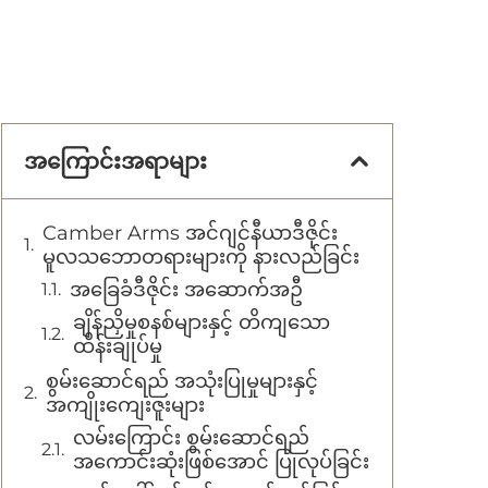
အကြောင်းအရာများ
Camber Arms အင်ဂျင်နီယာဒီဇိုင်း
မူလသဘောတရားများကို နားလည်ခြင်း
အခြေခံဒီဇိုင်း အဆောက်အဦ
ချိန်ညှိမှုစနစ်များနှင့် တိကျသော
ထိန်းချုပ်မှု
စွမ်းဆောင်ရည် အသုံးပြုမှုများနှင့်
အကျိုးကျေးဇူးများ
လမ်းကြောင်း စွမ်းဆောင်ရည်
အကောင်းဆုံးဖြစ်အောင် ပြုလုပ်ခြင်း