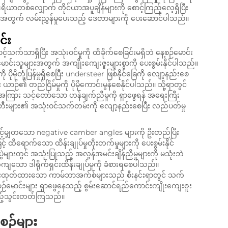
ာတစ်လျှောက် တိုင်ယာအပူချိန်များကို စောင့်ကြည့်လေ့ရှိပြီး
ျားအတွက် လမ်းညွှန်မှုပေးသည့် ဒေတာများကို ပေးဆောင်ပါသည်။
င်း
က်သာရှိပြီး အသုံးဝင်မှုကို ထိခိုက်စေခြင်းမရှိဘဲ နေ့စဉ်မောင်း
သူမောင်းသူများအတွက် အကျိုးကျေးဇူးများစွာကို ပေးစွမ်းနိုင်ပါသည်။
ပိုမိုတုံ့ပြန်မှုရှိစေပြီး understeer ဖြစ်နိုင်ခြေကို လျော့နည်းစေ
း ယာဉ်၏ တည်ငြိမ်မှုကို ပိုမိုကောင်းမွန်စေနိုင်ပါသည်။ သို့ရာတွင်
ု့အကြား သင့်တော်သော ဟန်ချက်ညီမှုကို ရှာဖွေရန် အရေးကြီး
ီးများ၏ အသုံးဝင်သက်တမ်းကို လျော့နည်းစေပြီး လည်ပတ်မှု
့်မျှတသော negative camber angles များကို ဦးတည်ပြီး
ထိရောက်သော ထိန်းချုပ်မှုတိုးတက်မှုများကို ပေးစွမ်းနိုင်
ားတွင် အသုံးပြုသည့် အလွန်အမင်းချိန်ညှိမှုများကို မသုံးဘဲ
တိကျသော ဒါရိုက်ရှင်းထိန်းချုပ်မှုကို ခံစားရစေပါသည်။
ဇိုင်းထုတ်ထားသော ကာမ်ဘာအက်စ်များသည် စီးနင်းရာတွင် သက်
ာဉ်မောင်းများ ရှာဖွေနေသည့် စွမ်းဆောင်ရည်ကောင်းကျိုးကျေးဇူး
ု ထည့်သွင်းတတ်ကြသည်။
းစဉ်များ