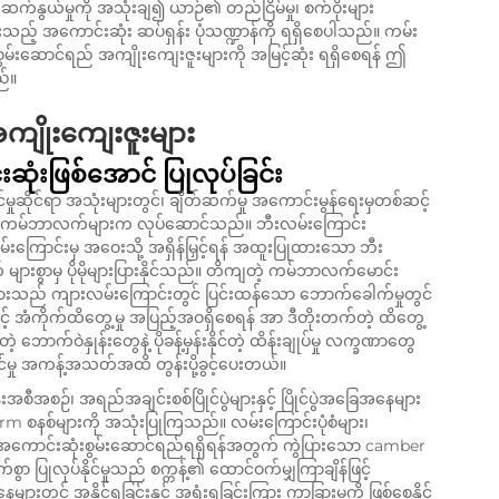
ွယ်မှုကို အသုံးချ၍ ယာဉ်၏ တည်ငြိမ်မှု၊ စက်ဝိုးများ
တင်ပေးသည့် အကောင်းဆုံး ဆပ်ရှန်း ပုံသဏ္ဍာန်ကို ရရှိစေပါသည်။ ကမ်း
ွမ်းဆောင်ရည် အကျိုးကျေးဇူးများကို အမြင့်ဆုံး ရရှိစေရန် ဤ
ည်။
အကျိုးကျေးဇူးများ
ုံးဖြစ်အောင် ပြုလုပ်ခြင်း
်မှုဆိုင်ရာ အသုံးများတွင်၊ ချိတ်ဆက်မှု အကောင်းမွန်ရေးမှတစ်ဆင့်
းအဖြစ် ကမ်ဘာလက်များက လုပ်ဆောင်သည်။ ဘီးလမ်းကြောင်း
်းကြောင်းမှ အဝေးသို့ အရှိန်မြှင့်ရန် အထူးပြုထားသော ဘီး
စွာမှ ပိုမိုများပြားနိုင်သည်။ တိကျတဲ့ ကမ်ဘာလက်မောင်း
မှုများသည် ကျားလမ်းကြောင်းတွင် ပြင်းထန်သော ဘောက်ခေါက်မှုတွင်
 အံကိုက်ထိတွေ့မှု အပြည့်အဝရှိစေရန် အာ ဒီတိုးတက်တဲ့ ထိတွေ့
ဲ့ ဘောက်ဝဲနှုန်းတွေနဲ့ ပိုခန့်မှန်းနိုင်တဲ့ ထိန်းချုပ်မှု လက္ခဏာတွေ
င်မှု အကန့်အသတ်အထိ တွန်းပို့ခွင့်ပေးတယ်။
းအစီအစဉ်၊ အရည်အချင်းစစ်ပြိုင်ပွဲများနှင့် ပြိုင်ပွဲအခြေအနေများ
m စနစ်များကို အသုံးပြုကြသည်။ လမ်းကြောင်းပုံစံများ၊
် အကောင်းဆုံးစွမ်းဆောင်ရည်ရရှိရန်အတွက် ကွဲပြားသော camber
ာ ပြုလုပ်နိုင်မှုသည် စက္ကန့်၏ ထောင်ဝက်မျှကြာချိန်ဖြင့်
ွင် အနိုင်ရခြင်းနှင့် အရှုံးရခြင်းကြား ကွာခြားမှုကို ဖြစ်စေနိုင်