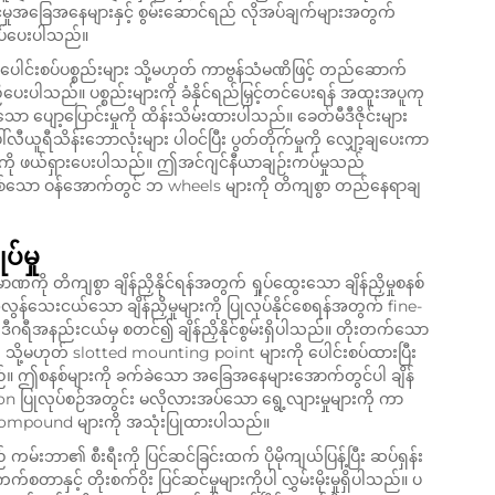
င်မှုအခြေအနေများနှင့် စွမ်းဆောင်ရည် လိုအပ်ချက်များအတွက်
ုပ်ပေးပါသည်။
မ်ပေါင်းစပ်ပစ္စည်းများ သို့မဟုတ် ကာဗွန်သံမဏိဖြင့် တည်ဆောက်
်းညှိပေးပါသည်။ ပစ္စည်းများကို ခံနိုင်ရည်မြှင့်တင်ပေးရန် အထူးအပူကု
ော ပျော့ပြောင်းမှုကို ထိန်းသိမ်းထားပါသည်။ ခေတ်မီဒီဇိုင်းများ
ေါ်လီယူရီသိန်းဘောလုံးများ ပါဝင်ပြီး ပွတ်တိုက်မှုကို လျှော့ချပေးကာ
ုကို ဖယ်ရှားပေးပါသည်။ ဤအင်ဂျင်နီယာချဉ်းကပ်မှုသည်
ဲဖြစ်သော ဝန်အောက်တွင် ဘ wheels များကို တိကျစွာ တည်နေရာချ
ပ်မှု
တိကျစွာ ချိန်ညှိနိုင်ရန်အတွက် ရှုပ်ထွေးသော ချိန်ညှိမှုစနစ်
လွန်သေးငယ်သော ချိန်ညှိမှုများကို ပြုလုပ်နိုင်စေရန်အတွက် fine-
ဒီဂရီအနည်းငယ်မှ စတင်၍ ချိန်ညှိနိုင်စွမ်းရှိပါသည်။ တိုးတက်သော
 သို့မဟုတ် slotted mounting point များကို ပေါင်းစပ်ထားပြီး
ါသည်။ ဤစနစ်များကို ခက်ခဲသော အခြေအနေများအောက်တွင်ပါ ချိန်
eration ပြုလုပ်စဉ်အတွင်း မလိုလားအပ်သော ရွေ့လျားမှုများကို ကာ
 compound များကို အသုံးပြုထားပါသည်။
မ်းဘာ၏ စီးရီးကို ပြင်ဆင်ခြင်းထက် ပိုမိုကျယ်ပြန့်ပြီး ဆပ်ရှန်း
စတာနှင့် တိုးစက်ဝိုး ပြင်ဆင်မှုများကိုပါ လွှမ်းမိုးမှုရှိပါသည်။ ပ