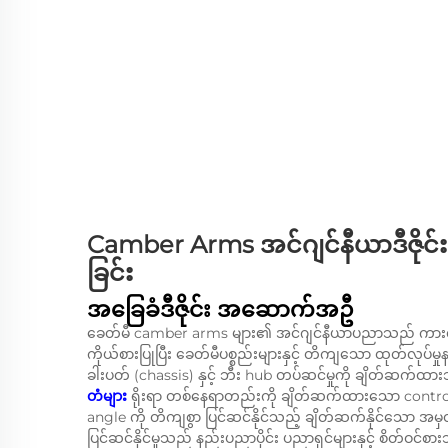
Camber Arms အင်ဂျင်နီယာဒီဇို
ခြင်း
အခြေခံဒီဇိုင်း အဆောက်အဦ
ခေတ်မီ camber arms များ၏ အင်ဂျင်နီယာပညာသည် ကားလှည်းအ
ကိုယ်စားပြုပြီး ခေတ်မီပစ္စည်းများနှင့် တိကျသော ထုတ်လုပ
ခါးပတ် (chassis) နှင့် ဘီး hub တပ်ဆင်မှုကို ချိတ်ဆက်ထာ
တံများ
ရိုးရာ တစ်နေရာတည်းကို ချိတ်ဆက်ထားသော control
angle ကို တိကျစွာ ပြင်ဆင်နိုင်သည့် ချိတ်ဆက်နိုင်သော အမ
ပြင်ဆင်နိုင်မှုသည် နည်းပညာပိုင်း ပညာရှင်များနှင့် စိတ်ဝင်