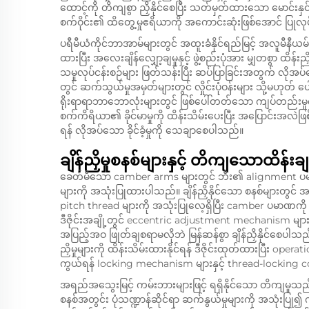
ထောင့်ကို တိကျစွာ ညှိနိုင်စေပြီး သတ်မှတ်ထားသော မောင်းနှ
စက်ဝိုင်း၏ ထိတွေ့မှုဧရိယာကို အကောင်းဆုံးဖြစ်အောင် ပြုလ
ပရီမီယံကိုင်ဘာအာမ်များတွင် အထူးခံနိုင်ရည်မြင့် အလူမီနီယ
ထားပြီး အလေးချိန်လျှော့ချမှုနှင့် ဖွဲ့စည်းပုံအား မျှတစွာ ထိန
သမှုလုပ်ငန်းစဉ်များ ဖြတ်သန်းပြီး ဆပ်ပြာခြင်းအတွက် လိုအပ်သ
တွင် ဆက်သွယ်မှုအမှတ်များတွင် လှိုင်းပုံဝန်းများ သို့မဟုတ် ပ
ရိုးရာရာဘာဘောလုံးများတွင် ဖြစ်ပေါ်တတ်သော ကျပ်တည်းမှ
စက်ကိရိယာ၏ ခိုင်မာမှုကို ထိန်းသိမ်းပေးပြီး အပြောင်းအလ
ရန် လိုအပ်သော ခိုင်ခံ့မှုကို သေချာစေပါသည်။
ချိန်ညှိမှုစနစ်များနှင့် တိကျသောထိန်းချု
ခေတ်မီသော camber arms များတွင် ဘီး၏ alignment ပမာဏကို 
များကို အသုံးပြုထားပါသည်။ ချိန်ညှိနိုင်သော စနစ်များတွင် အ
pitch thread များကို အသုံးပြုလေ့ရှိပြီး camber ပမာဏကို 
ဒီဇိုင်းအချို့တွင် eccentric adjustment mechanism များ
အပြည့်အဝ ဖြုတ်ချစရာမလိုဘဲ မြန်ဆန်စွာ ချိန်ညှိနိုင်စေပ
ညှိမှုများကို ထိန်းသိမ်းထားနိုင်ရန် ဒီဇိုင်းထုတ်ထားပြီး op
ကွယ်ရန် locking mechanism များနှင့် thread-locking
အရည်အသွေးမြင့် ကမ်းဘားများဖြင့် ရရှိနိုင်သော တိကျမှုသည် က
စနစ်အတွင်း ပုံသဏ္ဍာန်ဆိုင်ရာ ဆက်နွယ်မှုများကို အသုံးပြု၍ ကက်