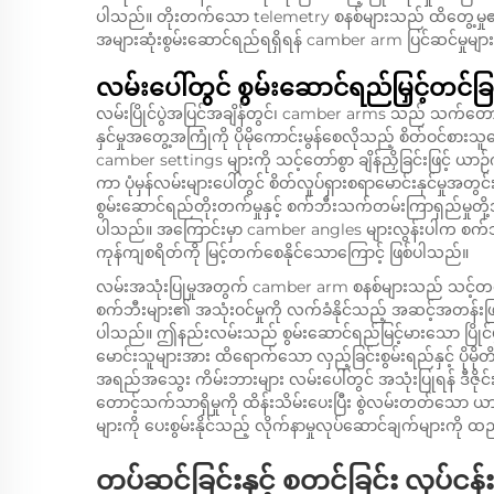
ပါသည်။ တိုးတက်သော telemetry စနစ်များသည် ထိတွေ့မှုဧရိယ
အများဆုံးစွမ်းဆောင်ရည်ရရှိရန် camber arm ပြင်ဆင်မှုမ
လမ်းပေါ်တွင် စွမ်းဆောင်ရည်မြှင့်တင်ခြ
လမ်းပြိုင်ပွဲအပြင်အချိန်တွင်၊ camber arms သည် သက်တောင့်သ
နှင်မှုအတွေ့အကြုံကို ပိုမိုကောင်းမွန်စေလိုသည့် စိတ်ဝင်စား
camber settings များကို သင့်တော်စွာ ချိန်ညှိခြင်းဖြင့် ယာဉ်ကို 
ကာ ပုံမှန်လမ်းများပေါ်တွင် စိတ်လှုပ်ရှားစရာမောင်းနှင်မှုအတွင်
စွမ်းဆောင်ရည်တိုးတက်မှုနှင့် စက်ဘီးသက်တမ်းကြာရှည်မှုတိ
ပါသည်။ အကြောင်းမှာ camber angles များလွန်းပါက စက်ဘ
ကုန်ကျစရိတ်ကို မြင့်တက်စေနိုင်သောကြောင့် ဖြစ်ပါသည်။
လမ်းအသုံးပြုမှုအတွက် camber arm စနစ်များသည် သင့်တင
စက်ဘီးများ၏ အသုံးဝင်မှုကို လက်ခံနိုင်သည့် အဆင့်အတန်းဖြင့် 
ပါသည်။ ဤနည်းလမ်းသည် စွမ်းဆောင်ရည်မြင့်မားသော ပြိုင်ပွဲမျ
မောင်းသူများအား ထိရောက်သော လှည့်ခြင်းစွမ်းရည်နှင့် ပိုမို
အရည်အသွေး
ကိမ်းဘားများ
လမ်းပေါ်တွင် အသုံးပြုရန် ဒီ
တောင့်သက်သာရှိမှုကို ထိန်းသိမ်းပေးပြီး စွဲလမ်းတတ်သော ယ
များကို ပေးစွမ်းနိုင်သည့် လိုက်နာမှုလုပ်ဆောင်ချက်များကိ
တပ်ဆင်ခြင်းနှင့် စတင်ခြင်း လုပ်ငန်