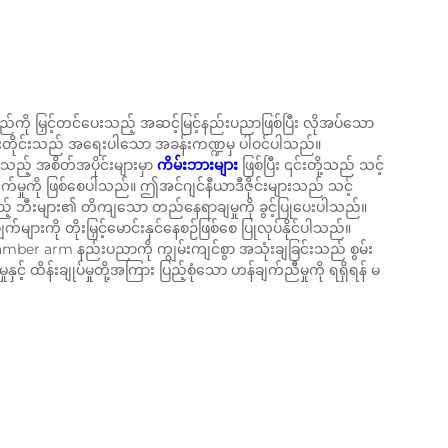
်ကို မြှင့်တင်ပေးသည့် အဆင့်မြင့်နည်းပညာဖြစ်ပြီး လိုအပ်သော
ုင်းတိုင်းသည် အရေးပါသော အခန်းကဏ္ဍမှ ပါဝင်ပါသည်။
ည့် အစိတ်အပိုင်းများမှာ
ကိမ်းဘားများ
ဖြစ်ပြီး ၎င်းတို့သည် သင့်
်မှုကို ဖြစ်စေပါသည်။ ဤအင်ဂျင်နီယာဒီဇိုင်းများသည် သင့်
သည့် ဘီးများ၏ တိကျသော တည်နေရာချမှုကို ခွင့်ပြုပေးပါသည်။
များကို တိုးမြှင့်မောင်းနှင်နေစဉ်ဖြစ်စေ ပြုလုပ်နိုင်ပါသည်။
amber arm နည်းပညာကို ကျွမ်းကျင်စွာ အသုံးချခြင်းသည် စွမ်း
ှင့် ထိန်းချုပ်မှုတို့အကြား ပြည့်စုံသော ဟန်ချက်ညီမှုကို ရရှိရန် မ