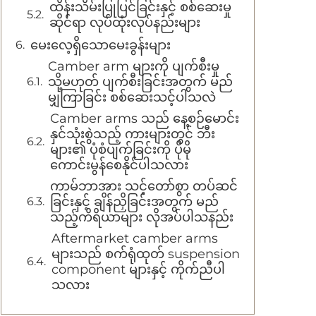
ထိန်းသိမ်းပြုပြင်ခြင်းနှင့် စစ်ဆေးမှု
ဆိုင်ရာ လုပ်ထုံးလုပ်နည်းများ
မေးလေ့ရှိသောမေးခွန်းများ
Camber arm များကို ပျက်စီးမှု
သို့မဟုတ် ပျက်စီးခြင်းအတွက် မည်
မျှကြာခြင်း စစ်ဆေးသင့်ပါသလဲ
Camber arms သည် နေ့စဉ်မောင်း
နှင်သုံးစွဲသည့် ကားများတွင် ဘီး
များ၏ ပုံစံပျက်ခြင်းကို ပိုမို
ကောင်းမွန်စေနိုင်ပါသလား
ကာမ်ဘာအား သင့်တော်စွာ တပ်ဆင်
ခြင်းနှင့် ချိန်ညှိခြင်းအတွက် မည်
သည့်ကိရိယာများ လိုအပ်ပါသနည်း
Aftermarket camber arms
များသည် စက်ရုံထုတ် suspension
component များနှင့် ကိုက်ညီပါ
သလား