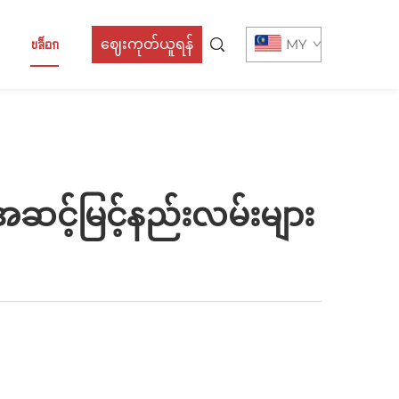
บล็อก
ဈေးကုတ်ယူရန်
MY
ဆင့်မြင့်နည်းလမ်းများ