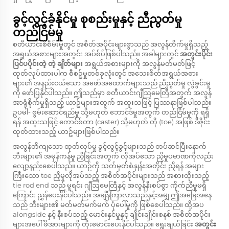
ခွင့်လွင့်ခံနိုင်မှု စုစည်းမှုနှင့် ညီညွတ်မှု
တည်ငြိမ်မှု
စတီယာင်းစီစီမ်းမှုတွင် အစိတ်အပိုင်းများစွာသည် အလွန်တိက်မှုရှိသည့်
အရွယ်အစားများအတွင်း အပ်စ်ပ်ဖြစ်ပါသည်။ အခါများတွင်
အတွင်းပိုင်း
ပြင်ပပိုင်းတဲ့ တဲ့ ချိတ်များ
အရွယ်အစားများကို အလွန်မတ်မတ်ဖြင့်
ထုတ်လုပ်ထားပါက စီစဥ်မှုတစ်ခုလုံးတွင် အသေးစိတ်အရွယ်အစား
များ၏ အနည်းငယ်သော အဖော်အထောက်များသည် ညီညွတ်မှု လွဲခွင်းမှု
ကို ဖော်ပြနိုင်ပါသည်။ ဤသည်မှာ စတီယာင်းဂျီဩမေတြီအတွက် အလွန်
အာရုံစိုက်မှုရှိသည့် ယာဥ်များအတွက် အထူးသဖြင့် ပြဿနာဖြစ်ပါသည်။
ဥပမါ- စွမ်းဆောင်ရည်မှု သို့မဟုတ် ဘောင်ဒ်မှုအတွက် တည်ငြိမ်မှုကို ရရှိ
ရန် အထူးသဖြင့် ကောင်စ်တာ (caster) သို့မဟုတ် တို (toe) အဖြစ် ဒီဇိုင်း
ထုတ်ထားသည့် ယာဥ်များဖြစ်ပါသည်။
အလွန်တိကျသော ထုတ်လုပ်မှု ခွင့်လွင့်ခွင့်များသည် တပ်ဆင်ပြီးနောက်
ဘီးများ၏ အမှန်ကန်မှု ညှိခြင်းအတွက် လိုအပ်သော ညှိမှုပမာဏကိုလည်း
လျော့နည်းစေပါသည်။ ယာဉ်ကို သတ်မှတ်စံနှုန်းအတိုင်း ညှိရန် အများ
ကြီးသော toe ညှိမှုလိုအပ်သည့် အစိတ်အပိုင်းများသည် အစားထိုးသည့်
tie rod end သည် မူရင်း ဂျီဩမေတြီနှင့် အလွန်နီးစပ်စွာ ကိုက်ညီမှုမရှိ
ကြောင်း ညွှန်ပေးနိုင်ပါသည်။ အချိန်ကြာလာသည်နှင့်အမျှ ဤအခြေအနေ
သည် ဘီးများ၏ မတ်မတ်မက်မက် ပုံပေါ်မှုကို ဖြစ်စေပါသည်။ ထို့အပ
alongside နှင့် နီးစပ်သည့် မောင်းနှင်မှုနှင့် ချိုင်းချိုင်းစနစ် အစိတ်အပိုင်း
များအပေါ် ဖိအားများကို တိုးမောင်းပေးနိုင်ပါသည်။ ရွေးချယ်ခြင်း
အတွင်း