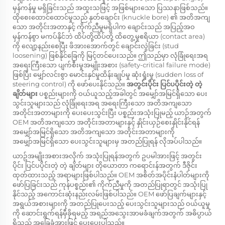
မှန်ကန်မှု မရှိခြင်းသည် အထူးသဖြင့် အဖြစ်များသော ပြဿနာဖြစ်သည်။
ထိုစေးထောင်ထောင်မှုသည် နုတ်ချောင်း (knuckle bore) ၏ အတိအကျ
သော အတိုင်းအတာနှင့် ကိုက်ညီမှုမရှိပါက ချောင်းသည် အပြည့်အဝ
မှန်ကန်စွာ မကပ်နိုင်ဘဲ ထိပ်တို့ထိပ်တို့ ထိတွေ့မှုဧရိယာ (contact area)
ကို လျော့နည်းစေပြီး ဖိအားအောက်တွင် ချောင်းလွဲခြင်း (stud
loosening) ဖြစ်နိုင်ခြေကို မြင့်တင်ပေးသည်။ ဤသည်မှာ လုံခြုံရေးအရ
အရေးကြီးသော ပျက်စီးမှုအမျိုးအစား (safety-critical failure mode)
ဖြစ်ပြီး မျှော်လင်းစွာ မောင်းနှင်မှုထိန်းချုပ်မှု ဆုံးရှုံးမှု (sudden loss of
steering control) ကို ဖော်ပေးနိုင်သည်။
အတွင်းပိုင်း ပြင်ပပိုင်းတဲ့ တဲ့
ချိတ်များ
ပစ္စည်းများကို ဝယ်ယူသည့်အခါတွင် အမျှော်အမြင်ရှိသော ပေး
သွင်းသူများသည် လုံခြုံရေးအရ အရေးကြီးသော အတိအကျသော
အတိုင်းအတာများကို ပေးပေးသွင်းပြီး ပစ္စည်းအသုံးပြုမည့် ယာဉ်အတွက်
OEM အတိအကျသော အတိုင်းအတာများနှင့် နှိုင်းယှဉ်စေးနှိုင်းနိုင်ရန်
အမျှော်အမြင်ရှိသော အတိအကျသော အတိုင်းအတာများကို
အမျှော်အမြင်ရှိသော ပေးသွင်းသူများမှ အတည်ပြုရန် လိုအပ်ပါသည်။
ယာဥ်အမျိုးအစားအလိုက် အသုံးပြုရန်အတွက် ဥပမါအားဖြင့်
အတွင်း
ပိုင်း ပြင်ပပိုင်းတဲ့ တဲ့ ချိတ်များ
တိုယောတာ ကရောင်းန်အတွက် ဒီဇိုင်း
ထုတ်ထားသည့် အရာများဖြစ်ပါသည်။ OEM အစိတ်အပိုင်းနံပါတ်များကို
ဖော်ပြခြင်းသည် ကုန်ပစ္စည်း၏ ကိုက်ညီမှုကို အတည်ပြုရာတွင် အသုံးပြု
နိုင်သည့် အကောင်းဆုံးနည်းလမ်းဖြစ်ပါသည်။ OEM ဖော်ပြချက်များနှင့်
အရွယ်အစားများကို အတည်ပြုပေးသည့် ပေးသွင်းသူများသည် ဝယ်ယူမှု
ကို ဆောင်းရွက်ရန်မှီခိုရမည့် အရည်အသွေးအာမခံချက်အတွက် အဓိပ္ပာယ်
ရှိသည့် အခြေခံအားဖြင့် ပေးပေးပါသည်။