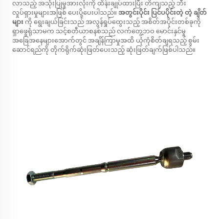
လာသည့် အသုံးပြုမှုအားလုံးကို ထိန်းချုပ်ထားပြီး တိကျသည့် ဘီး
လှုပ်ရှားမှုများအဖြစ် ပေးပို့ပေးပါသည်။
အတွင်းပိုင်း ပြင်ပပိုင်းတဲ့ တဲ့ ချိတ်
များ
ကို ရွေးချယ်ခြင်းသည် အလွန်ရှုပ်ထွေးသည့် အစိတ်အပိုင်းတစ်ခုကို
ရှာဖွေရုံသာမက သင့်စတီယာစနစ်သည် လက်တွေ့ဘဝ မောင်းနှင်မှု
အခြေအနေများအောက်တွင် အချိန်ကြာမှုအထိ ယုံကုံစိတ်ချရသည့် စွမ်း
ဆောင်ရည်ကို တိုက်ရိုက်ဆုံးဖြတ်ပေးသည့် ဆုံးဖြတ်ချက်ဖြစ်ပါသည်။