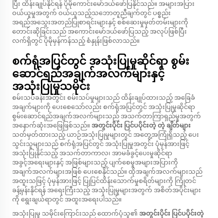
ပြီး ထိန်းချုပ်နိုင်ရန် ပိုမိုကောင်းမော်ဒယ်ဖော်ပြနိုင်သည်။ အများအပြား
ဝယ်ယူမှုအတွက် ဝယ်ယူသည့်သဘောတူညီချက်တွင် ပစ္စည်း
အရည်အသွေးအတည်ပြုစာရင်းများနှင့် စစ်ဆေးမှုမှတ်တမ်းများကို
တောင်းဆိုခြင်းသည် အကောင်းမော်ဒယ်ဖော်ပြသည့် အလုပ်ဖြစ်ပြီး
လက်ရှိတွင် ပိုမိုမှန်ကန်သည့် စံနှုန်းဖြစ်လာသည်။
စက်ရုံအပြင်တွင် အသုံးပြုမှုဆိုင်ရာ စွမ်း
ဆောင်ရည်အချက်အလက်များနှင့်
အသုံးပြုမှုသမိုင်း
စမ်းသပ်ခန်းအတွင်း စမ်းသပ်မှုများသည် ထိန်းချုပ်ထားသည့် အခြေခံ
အချက်များကို ပေးစေသော်လည်း စက်ရုံအပြင်တွင် အသုံးပြုမှုဆိုင်ရာ
စွမ်းဆောင်ရည်အချက်အလက်များသည် အသက်တာကြာရှည်မှုအတွက်
အနောက်ဆုံးအဖြေဖြစ်သည်။
အတွင်းပိုင်း ပြင်ပပိုင်းတဲ့ တဲ့ ချိတ်များ
သတ်မှတ်ထားသည့် ယာဉ်အသုံးပြုမှုများတွင် အတွေ့အကြုံရှိသည့် ပေး
သွင်းသူများသည် စက်ရုံအပြင်တွင် အသုံးပြုမှုအတွင်း ပုံမှန်အားဖြင့်
အသုံးပြုနိုင်သည့် အသက်တာကာလ၊ အာမခံခွင့်ပေးမှုဆိုင်ရာ
အခွင့်အရေးများနှင့် အဖြစ်များသည့် ပျက်စေမှုအများအပြားကို
အချက်အလက်များအဖြစ် ပေးစေနိုင်သည်။ ထိုအချက်အလက်များသည်
အထူးသဖြင့် ပုံမှန်အားဖြင့် ပြုပြင်ထိန်းသောက်မှုစရိတ်များကို ကြိုတင်
ခန့်မှန်းနိုင်ရန် အရေးကြီးသည့် အသုံးပြုမှုများအတွက် အစိတ်အပိုင်းများ
ကို ရွေးချယ်ရာတွင် အထူးအရေးပါသည်။
အသုံးပြုမှု သမိုင်းကြောင်းသည် ထောက်ပံ့သူ၏
အတွင်းပိုင်း ပြင်ပပိုင်းတဲ့