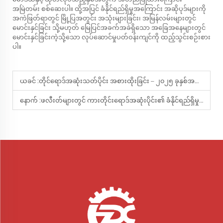
အမြဲတမ်း စစ်ဆေးပါ။ ထို့အပြင် ခံနိုင်ရည်ရှိမှုအကြောင်း အဆိုပုဒ်များကို
အကဲဖြတ်ရာတွင် မြို့ပြအတွင်း အသုံးများခြင်း၊ အမြန်လမ်းများတွင်
မောင်းနှင်ခြင်း သို့မဟုတ် မြေပြင်အခက်အခဲရှိသော အခြေအနေများတွင်
မောင်းနှင်ခြင်းကဲ့သို့သော လုပ်ဆောင်မှုပတ်ဝန်းကျင်ကို ထည့်သွင်းစဉ်းစား
ပါ။
ယခင် :
တိုင်ရောဒ်အဆုံးသတ်ပိုင်း အစားထိုးခြင်း – ၂၀၂၅ ခုနှစ်အတွက် လုပုပ်ငန်းလမ်းညွှန်
နောက် :
ဖလီးတ်များတွင် ကားတိုင်းရောဒ်အဆုံးပိုင်း၏ ခံနိုင်ရည်ရှိမှုကို မြင့်တင်ခြင်း