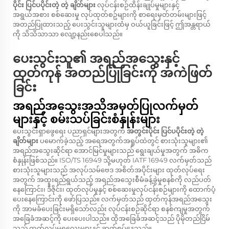
ပိုင်း ပြင်ပပိုင်းတဲ့ တဲ့ ချိတ်များ
လုပ်ငန်းစဉ်ထိန်းချုပ်မှုများနှင့်
အရွယ်အစား စစ်ဆေးမှု လုပ်ထုတ်စဥ်များကို စာရေးမှတ်တမ်းများဖြင့်
အတည်ပြုထားသည့် ပေးသွင်းသူများထံမှ ဝယ်ယူခြင်းဖြင့် ဤအန္တရာယ်
ကို သိသိသာသာ လျော့နည်းစေပါသည်။
ပေးသွင်းသူ၏ အရည်အသွေးနှင့်
ထုတ်ကုန် အတည်ပြုခြင်းကို အကဲဖြတ်
ခြင်း
အရည်အသွေးအသိအမှတ်ပြုလက်မှတ်
များနှင့် စမ်းသပ်ခြင်းစံနှုန်းများ
ပေးသွင်းရှာဖွေရေး ပညာရှင်များအတွက်
အတွင်းပိုင်း ပြင်ပပိုင်းတဲ့ တဲ့
ချိတ်များ
ပမောက်ခဲ့သည့် အရေအတွက်အရှုပ်ထဲတွင် စားသုံးသူများ၏
အရည်အသွေးဆိုင်ရာ အောင်မြင်မှုများသည် ရွေးချယ်မှုအတွက် အဓိက
စံနှုန်းဖြစ်သည်။ ISO/TS 16949 သို့မဟုတ် IATF 16949 လက်မှတ်သည်
စားသုံးသူများသည် အလုပ်သမ်ဗေဒ အစိတ်အပိုင်းများ ထုတ်လုပ်ရေး
အတွက် အထူးရည်ရွယ်သည့် အရည်အသွေးစီမံခန့်ခွဲမှုစနစ်ကို လည်ပတ်
နေကြောင်း၊ ဒီဇိုင်း၊ ထုတ်လုပ်မှုနှင့် စစ်ဆေးမှုလုပ်ငန်းစဉ်များကို ထောက်ပံ့
ပေးနေကြောင်းကို ဖော်ပြသည်။ လက်မှတ်သည် ထုတ်ကုန်အရည်အသွေး
ကို အာမခံပေးခြင်းမရှိသော်လည်း လုပ်ငန်းစဉ်ဆိုင်ရာ စနစ်ကျမှုအတွက်
အခြေခံအဆင့်ကို ပေးပေးပါသည်။ ထိုအခြေခံအဆင့်သည် ပိုမိုတည်ငြိမ်
သည့် ထုတ်လုပ်မှုရလေးများနှင့် ဆက်စပ်နေသည်။