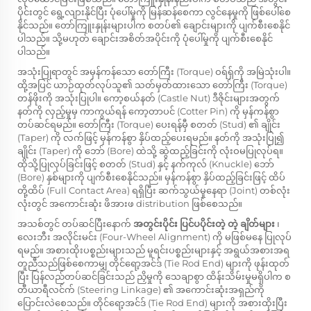
ပိုင်းတွင် ရွေ့လျားနိုင်ပြီး ပုံပေါ်မှုကို မြန်ဆန်စေကာ လွင်နေမှုကို ဖြစ်ပေါ်စေ
နိုင်သည်။ တော်ကြူးနှုန်းများပါက စတပ်၏ ချောင်းများကို ပျက်စီးစေနိုင်
ပါသည်။ သို့မဟုတ် ချောင်းအစိတ်အပိုင်းကို ပုံပေါ်မှုကို ပျက်စီးစေနိုင်
ပါသည်။
အသုံးပြုရာတွင် အမှန်ကန်သော တော်ကြီး (Torque) ဝရ်ရှ်ကို အမြဲသုံးပါ။
ထို့အပြင် ယာဉ်ထုတ်လုပ်သူ၏ သတ်မှတ်ထားသော တော်ကြီး (Torque)
တန်ဖိုးကို အသုံးပြုပါ။ ကော့စယ်နတ် (Castle Nut) ဒီဇိုင်းများအတွက်
နတ်ကို လှည့်မှုမှ ကာကွယ်ရန် ကော့တာပင် (Cotter Pin) ကို မှန်ကန်စွာ
တပ်ဆင်ရမည်။ တော်ကြီး (Torque) ပေးရန်မှီ စတတ် (Stud) ၏ ချိုင်း
(Taper) ကို လက်ဖြင့် မှန်ကန်စွာ နှိပ်ထည့်ပေးရမည်။ နတ်ကို အသုံးပြု၍
ချိုင်း (Taper) ကို ဘော် (Bore) ထဲသို့ ဆွဲထည့်ခြင်းကို လုံးဝမပြုလုပ်ရ။
ထိုသို့ပြုလုပ်ခြင်းဖြင့် စတတ် (Stud) နှင့် နက်ကုလ် (Knuckle) ဘော်
(Bore) နှစ်များကို ပျက်စီးစေနိုင်သည်။ မှန်ကန်စွာ နှိပ်ထည့်ခြင်းဖြင့် ထိပ်
တို့ထိပ် (Full Contact Area) ရရှိပြီး ဆက်သွယ်မှုနေရာ (Joint) တစ်လုံး
လုံးတွင် အကောင်းဆုံး ဖိအားဖ distribution ဖြစ်စေသည်။
အသစ်တွင် တပ်ဆင်ပြီးနောက်
အတွင်းပိုင်း ပြင်ပပိုင်းတဲ့ တဲ့ ချိတ်များ
၊
လေးဘီး အလိုင်းမင်း (Four-Wheel Alignment) ကို မဖြစ်မနေ ပြုလုပ်
ရမည်။ အစားထိုးပစ္စည်းများသည် မူရင်းပစ္စည်းများနှင့် အရွယ်အစားအရ
တူညီသည်ဖြစ်စေကာမျှ တိုင်ရော့အင်ဒ် (Tie Rod End) များကို ဖုန်းထုတ်
ပြီး ပြန်လည်တပ်ဆင်ခြင်းသည် ညှိမှုကို သေချာစွာ ထိန်းသိမ်းမှုမရှိပါက စ
တီယာရီလင်က် (Steering Linkage) ၏ အကောင်းဆုံးအရှည်ကို
ပြောင်းလဲစေသည်။ တိုင်ရော့အင်ဒ် (Tie Rod End) များကို အစားထိုးပြီး