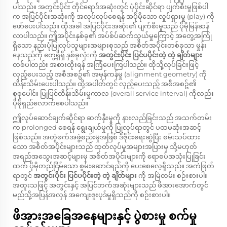
ပါသည်။ အတွင်းပိုင်း တိုင်ရောဒ်အဆုံးတွင် ပုံပိုင်းဆိုင်ရာ ပျက်စီးမှုဖြစ်ပါ
က အပြင်ပိုင်းအဆုံးကို အလုပ်လုပ်စေရန် အပိုမိုသော လှုပ်ရှားမှု (play) ကို
ဖော်ပေးပါသည်။ ထိုအခါ အပြင်ပိုင်းအဆုံး၏ ပျက်စီးမှုသည် ပိုမိုမြန်ဆန်
လာပါသည်။ ဤအပိုင်းနှစ်ခု၏ အပ်စ်ပ်ဆက်သွယ်မှုကြောင့် အတွေ့အကြုံ
ရှိသော နည်းပုံပြုလုပ်သူများအများစုသည် အစိတ်အပိုင်းတစ်ခုသာ မှုန်း
နေသည်ကို တွေ့ရှိရှိ နှစ်ခုလုံးကို
အတွင်းပိုင်း ပြင်ပပိုင်းတဲ့ တဲ့ ချိတ်များ
တစ်ပါတည်း အစားထိုးရန် အကြံပေးကြပါသည်။ ထိုသို့လုပ်ခြင်းဖြင့်
လှည့်ပေးသည့် အစီအစဥ်၏ အမှန်ကန်မှု (alignment geometry) ကို
ထိန်းသိမ်းပေးပါသည်။ ထို့အပါတ်တွင် လှည့်ပေးသည့် အစီအစဥ်၏
စုစုပေါင်း ပြုပြင်ထိန်းသိမ်းမှုကာလ (overall service interval) ကိုလည်း
ပိုမိုရှည်လောက်စေပါသည်။
ဤလုပ်ဆောင်ချက်ဆိုင်ရာ ဆက်နှီးမှုကို နားလည်ခြင်းသည် အသက်တမ်း
က prolonged စေရန် ရွေးချယ်မှုကို ပြုလုပ်ရာတွင် ပထမဆုံးအဆင့်
ဖြစ်သည်။ အတွဲဖက်အဖွဲ့စည်းမှုအဖြစ် ဒီဇိုင်းရေးဆွဲပြီး စမ်းသပ်ထား
သော အစိတ်အပိုင်းများသည် ထုတ်လုပ်မှုအများအပြားမှ သို့မဟုတ်
အရည်အသွေးအဆင့်များမှ အစိတ်အပိုင်းများကို ရောစပ်အသုံးပြုခြင်း
ထက် ပိုမိုတည်ငြိမ်သော စွမ်းဆောင်ရည်ကို ပေးစေလေ့ရှိသည်။ အကဲဖြတ်
ရာတွင်
အတွင်းပိုင်း ပြင်ပပိုင်းတဲ့ တဲ့ ချိတ်များ
ကို အမြဲတမ်း စဉ်းစားပါ။
အထူးသဖြင့် အတွင်းနှင့် အပြင်ဘက်အဆုံးများသည် ဖိအားအောက်တွင်
မည်သို့အပြန်အလှန် အကျေးဇူးပုဒ်မှုရှိသည်ကို စဉ်းစားပါ။
ဖိအားအခြေအနေများနှင့် ပွဲစားမှု စက်မှု