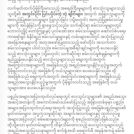
လက်မှတ်ထက်ပိုမိုကြီးမားသည့် အရေးကြီးမှုများကို စားသုံးသူများသည်
သူတို့၏
အတွင်းပိုင်း ပြင်ပပိုင်းတဲ့ တဲ့ ချိတ်များ
အတွက် အခြားသူများကို
အတည်ပြုစမ်းသပ်မှုများ ပြုလုပ်ခြင်း (သို့မဟုတ်) အတည်ပြုစမ်းသပ်မှု
များကို အပ်နှံခြင်းကို ရှာဖွေသင့်သည်။ သက်ဆိုင်ရာ စမ်းသပ်မှုများတွင်
ဘောလ်ဂျွိုင့် တော်ကြူးနှင့် ပုလ်အော်အား စမ်းသပ်မှုများ၊ ဆော်လ်စ်ပရေး
ကာရော်ရှင် ခံနိုင်ရည် စမ်းသပ်မှုများနှင့် လမ်းများပေါ်တွင် အသုံးပြုသည့်
အခြေအနေများကို အတုအဖော်ပြုထားသည့် ဖော်တိုင်း အသက်တာ
စမ်းသပ်မှုများ ပါဝင်သည်။ စမ်းသပ်မှုအစီရင်ချင်းများကို ပေးပေးနိုင်
သည့် စားသုံးသူများ (သို့မဟုတ်) သက်ဆိုင်ရာ စမ်းသပ်မှုစံနှုန်းများကို
ရည်ညွှန်းပေးနိုင်သည့် စားသုံးသူများသည် စျေးကွက်အတွက်
အကြောင်းအရာများကို အခြေခံသည့် အရည်အသွေးနှိုင်းယှဉ်မှုအတွက်
ပိုမိုရှင်းလင်းသည့် အခြေခံကို ဝယ်သူများအား ပေးပေးနိုင်သည်။ ထို
အခြေခံသည် စျေးကွက်အတွက် အကြောင်းအရာများကို အခြေခံသည့်
အရည်အသွေးနှိုင်းယှဉ်မှုအတွက် ပိုမိုရှင်းလင်းသည့် အခြေခံကို ဝယ်
သူများအား ပေးပေးနိုင်သည်။
ပစ္စည်းအများအပြားထုတ်လုပ်ရေးတွင် ပေးသွင်းသူများ၏ အရည်အသွေး
အဆင့်အတန်းကို အကောင်းမော်ဒယ်ဖော်ပြသည့် အခြားတစ်ခုမှာ ပစ္စည်း
အများအပြားထုတ်လုပ်ရေးအတွက် အသုံးပြုသည့် အခြေခံပစ္စည်းများ၏
မှတ်တမ်းများ၊ အပူကုသမှုဆိုင်ရာ အချက်အလက်များနှင့် ထုတ်လုပ်မှု
အများအပြားတွင် စစ်ဆေးမှုရလဒ်များကို စုစည်းထားခြင်းဖြစ်သည်။
ထိုသို့သော မှတ်တမ်းများကို ထိန်းသိမ်းထားသည့် ပေးသွင်းသူများသည်
အရည်အသွေးပြဿနာများကို စက်ရုံအထိ မရောက်မီ အမှန်အကန် ဖမ်းမိ