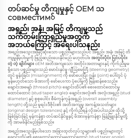
တပ်ဆင်မှု တိကျမှုနှင့် OEM သ
совместим်
အရှည်၊ အနံ၊ အမြင့် တိကျမှုသည်
သက်တမ်းကြာရှည်မှုအတွက်
အဘယ်ကြောင့် အရေးပါသနည်း
အရည်အသွေးအမြင့်ဆုံးသော ပစ္စည်းများသည်ပင် အရှည်၊ အနံ၊ အမြင့် တိ
ကျမှုနိမ့်ပါးမှုကို ဖြည့်ဆည်းပေးနိုင်မည် မဟုတ်ပါ။
အတွင်းပိုင်း ပြင်ပပိုင်း
တဲ့ တဲ့ ချိတ်များ
oEM အတိအကျသော အတိုင်းအတာများနှင့် ကိုက်ညီမှုမ
ရှိသော ပစ္စည်းများသည် မောင်းနှင်မှု ဂျီဩမေတြီ (steering geometry)
တွင် မှုန်းခြင်း (misalignment) ကို ဖော်ပေးပြီး ဂျွန်း (joint) ပေါ်တွင် ပုံ
မှန်မဟုတ်သော ဖိအားကို ဖော်ပေးကာ ပုံပေါ်မှုကို မြန်ဆန်စေသည်။
ချောင်းအမျော် (thread pitch)၊ ချောင်းထိပ်၏ စေးထောင်ထောင်မှု
ထောင်ထောင် (stud taper angle)၊ ချောင်းအလုံး၏ အလုံးအရှည် (stud
diameter) နှင့် စုစုပေါင်း စီမံကုန်ကုန်အရှည် (overall assembly
length) တို့သည် မူရင်းဒီဇိုင်း၏ အတိအကျမှု အကန့်အသတ်များ
(original design tolerances) နှင့် ကိုက်ညီရန် လိုအပ်ပါသည်။ ထိုသို့
ဖြစ်ခြင်းဖြင့် မှန်ကန်စွာ တပ်ဆင်နိုင်မှုနှင့် ဖိအားမှန်ကန်စွာ ဖြန့်ဖြူးနိုင်မှုတို့
ကို အာမခံနိုင်မည်ဖြစ်သည်။
အရည်အသွေးနိမ့်ပါးသော အခြားထုတ်လုပ်သူများ၏ ပစ္စည်းများတွင်
ချောင်းထိပ်၏ စေးထောင်ထောင်မှုထောင်ထောင် (stud taper angle)