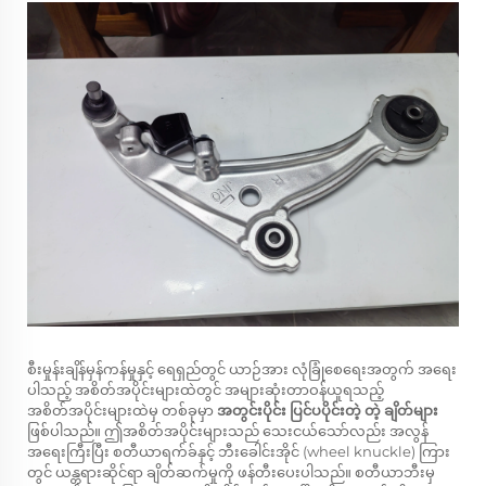
စီးမှုန်းချိန်မှန်ကန်မှုနှင့် ရေရှည်တွင် ယာဉ်အား လုံခြုံစေရေးအတွက် အရေး
ပါသည့် အစိတ်အပိုင်းများထဲတွင် အများဆုံးတာဝန်ယူရသည့်
အစိတ်အပိုင်းများထဲမှ တစ်ခုမှာ
အတွင်းပိုင်း ပြင်ပပိုင်းတဲ့ တဲ့ ချိတ်များ
ဖြစ်ပါသည်။ ဤအစိတ်အပိုင်းများသည် သေးငယ်သော်လည်း အလွန်
အရေးကြီးပြီး စတီယာရက်ခ်နှင့် ဘီးခေါင်းအိုင် (wheel knuckle) ကြား
တွင် ယန္တရားဆိုင်ရာ ချိတ်ဆက်မှုကို ဖန်တီးပေးပါသည်။ စတီယာဘီးမှ