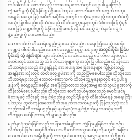
ထပ်ခါထပ်ခါ ဖောက်သည့် အားပေးမှုအောက်တွင် ပျော့ပါးမှုကြောင့်
ကွဲအက်မှုကို ပိုမိုခံနိုင်ရည်ရှိစေပါသည်။ ဘောလ်စတတ်အတွက် အထူး
အရည်အသွေးမြင့် အစိတ်အပိုင်းများတွင် အသုံးများသည့် အထူးသံခဲကို
အသုံးပြုပါသည်။ ထိုသံခဲသည် ထိတ်တွေ့မှုနေရာတွင် ပုံစံအားဖြင့် ပုံမှန်
အားဖြင့် ပျော့ပါးမှုကို ခံနိုင်ရည်ရှိစေရန် လိုအပ်သည့် မျက်နှာပုံအမျှင်
ဖွဲ့စည်းမှုကို ပေးစေပါသည်။
ဆောကက်တ် ဘီယာရ်ပစ္စည်းများသည်လည်း အရေးကြီးသည့် အခန်း
ကဏ္ဍမှ ပါဝင်ပါသည်။ အသက်တာရှည်သည့် အများစု
အတွင်းပိုင်း ပြင်ပ
ပိုင်းတဲ့ တဲ့ ချိတ်များ
တွင် ကိုယ်တိုင် အဆီပေးသည့် ပေါလီမာ သို့မဟုတ်
ဖောင်းထုပ်ထားသည့် သံခဲ ဘီယာရ်များကို အသုံးပြုပါသည်။ ထိုသို့သော
ဘီယာရ်များသည် အပူချိန်နှင့် အားပေးမှုအခြေအနေများ ကွဲပြားသည့်
အချိန်အားလုံးတွင် ထိတ်တွေ့မှုဖိအားကို တည်ငြိမ်စေပါသည်။ ထိုသို့သော
ဘီယာရ်များသည် ဘောလ်-ဆောကက် ထိတ်တွေ့မှုနေရာတွင် ပျော့ပါးမှု
နှုန်းကို လျော့နည်းစေပြီး အချိန်ကြာလာသည်နှင့်အမျှ ဆက်သွယ်မှုအားကို
ထိန်းသိမ်းပေးပါသည်။ ထိုသို့သော ဆက်သွယ်မှုအားသည် မောင်းနှင်မှု
ခံစားမှုနှင့် လိုင်းနှင့် အမျှင်ဖွဲ့စည်းမှု တည်ငြိမ်မှုကို ထိန်းသိမ်းရန် အရေးကြီး
ပါသည်။ ထုတ်ကုန်အသေးစိတ်အချက်အလက်များကို ပြန်လည်သုံးသပ်
သည့်အခါ ဘီယာရ်ပစ္စည်းနှင့် မျက်နှာပုံအမျှင်ဖွဲ့စည်းမှု အဆင့်များကို
တိကျစွာ ဖော်ပြထားမှုကို ရှာဖွေပါသည်။
မျက်နှာပုံသွင်းခြင်းသည် အခြားတစ်မျှင်းက ကွဲပြားမှုဖြစ်သည်။ ဇင့်ပ
လိတ်ထုပ်ခြင်း၊ ဖော့စ်ဖိတ်ခ покရီးတင်းအလွှာဖော်မှု သို့မဟုတ် အခြား
သေးငယ်သော အရိုးစို့မှုကို ကာကွယ်ပေးသည့် အလွှာများသည် စိုစွတ်