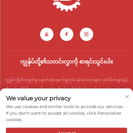
ကျွန်ုပ်တို့၏သတင်းလွှာကို စာရင်းသွင်းပါ။
ကျွန်ုပ်တို့၏အဖွဲ့ထံမှ နောက်ဆုံးရစက်မှုလုပ်ငန်းသတင်းများ၊ အပ်ဒိတ်များနှင့်
ထိုးထွင်းသိမြင်မှုများကို လက်ခံရရှိရန် ကျွန်ုပ်တို့၏သတင်းလွှာကို ဆက်သွယ်
We value your privacy
ပါ။
We use cookies and similar tools to provide our services.
If you don't want to accept all cookies, click Personalize
cookies.
အရောင်းချိန်ထားသည်