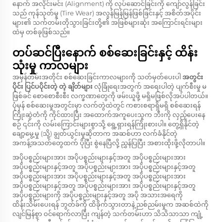
နောက် အလိုင်းမင်း (Alignment) ကို လုပ်ဆောင်ခြင်းကို ကျော်လွန်ခြင်း
သည် ကုန်သုတ်မှု (Tire Wear) အလွန်မြန်မြန်ဖြစ်ခြင်းနှင့် အစိတ်အပိုင်း
များ၏ သက်တမ်းတိုသွားခြင်းတို့၏ အဖြစ်များဆုံး အကြောင်းရင်းများ
ထဲမှ တစ်ခုဖြစ်သည်။
တပ်ဆင်ပြီးနောက် စစ်ဆေးခြင်းနှင့် ထိန်း
သုံးမှု ကာလများ
အမှန်တမ်းအတိုင်း စစ်ဆေးခြင်းကာလများကို သတ်မှတ်ပေးပါ
အတွင်း
ပိုင်း ပြင်ပပိုင်းတဲ့ တဲ့ ချိတ်များ
လုံခြုံရေးအတွက် အရေးပါတဲ့ ပျက်စီးမှု မ
ဖြစ်ခင် စောစောစီးစီး လက္ခဏာတွေကို ဖမ်းယူဖို့ မရှိမဖြစ်လိုအပ်ပါတယ်။
ပုံမှန် စစ်ဆေးမှုအတွင်းမှာ လက်တွဲထဲတွင် ကစားစရာရှိမရှိ စစ်ဆေးရန်
ကြိုးဆွဲတံကို ကိုင်ထားပြီး အထောက်အကူပေးသူက ဘီးကို လှည့်ပေးနေ
စဉ် ၎င်းကို လမ်းကြောင်းများစွာသို့ ရွေ့ရှားရန်ကြိုးစားပါ။ တွေ့ရှိနိုင်တဲ့
ချော့မွေ့မှု (သို့) ချွတ်ယွင်းမှုဆိုတာက အဆစ်ဟာ လက်ခံနိုင်တဲ့
အကန့်အသတ်တွေထက် ပိုပြီး စွဲနေပြီလို့ ညွှန်ပြပြီး အစားထိုးဖို့လိုတာပါ။
အပိုပစ္စည်းများအား အပိုပစ္စည်းများနှင့်အတူ အပိုပစ္စည်းများအား
အပိုပစ္စည်းများနှင့်အတူ အပိုပစ္စည်းများအား အပိုပစ္စည်းများနှင့်အတူ
အပိုပစ္စည်းများအား အပိုပစ္စည်းများနှင့်အတူ အပိုပစ္စည်းများအား
အပိုပစ္စည်းများနှင့်အတူ အပိုပစ္စည်းများအား အပိုပစ္စည်းများနှင့်အတူ
အပိုပစ္စည်းများကို အပိုပစ္စည်းများနှင့်အတူ အပို အသားအရေကို
ထိန်းသိမ်းပေးရန် ဘွတ်ခ်ကို ထိခိုက်သွားတာနဲ့ ညစ်ညမ်းမှုက အဆစ်ထဲကို
လျင်မြန်စွာ ဝင်ရောက်လာပြီး ကျန်တဲ့ သက်တမ်းဟာ သိသိသာသာ ကျုံ့