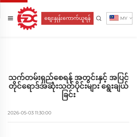
စျေးနှုန်းကောက်ယူရန်
MY
သက်တမ်းရှည်စေရန် အတွင်းနှင့် အပြင်
တိုင်ရောဒ်အဆုံးသတ်ပိုင်းများ ရွေးချယ်
ခြင်း
2026-05-03 11:30:00