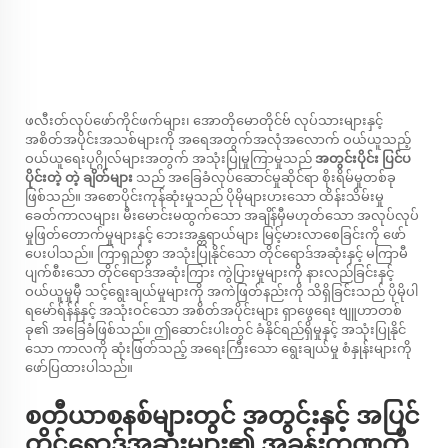
ဖလီးတ်လုပ်ဖော်ကိုင်ဖက်များ၊ အောတိုမောတိုင်ဗ် လုပ်သားများနှင့်
အစိတ်အပိုင်းအသစ်များကို အရေအတွက်အလုံအလောက် ဝယ်ယူသည့်
ဝယ်ယူရေးပုဂ္ဂိုလ်များအတွက် အသုံးပြုမှုကြာမှုသည်
အတွင်းပိုင်း ပြင်ပ
ပိုင်းတဲ့ တဲ့ ချိတ်များ
သည် အခြေခံလုပ်ဆောင်မှုဆိုင်ရာ စိုးရိမ်မှုတစ်ခု
ဖြစ်သည်။ အစောပိုင်းကုန်ဆုံးမှုသည် ပိုမိုများပားသော ထိန်းသိမ်းမှု
ခေတ်ကာလများ၊ မီးမောင်းမထွက်သော အချိန်မှီမဟုတ်သော အလုပ်လုပ်
မှုဖြတ်တောက်မှုများနှင့် ဘေးအန္တရာယ်များ မြင့်မားလာစေခြင်းကို ဖော်
ပေးပါသည်။ ကြာရှည်စွာ အသုံးပြုနိုင်သော တိုင်ရောဒ်အဆုံးနှင့် မကြာမီ
ပျက်စီးသော တိုင်ရောဒ်အဆုံးကြား ကွဲပြားမှုများကို နားလည်ခြင်းနှင့်
ဝယ်ယူမှုမှီ သင့်ရွေးချယ်မှုများကို အကဲဖြတ်နည်းကို သိရှိခြင်းသည် ပိုမိုပါ
ရမော်ရ်န်န်နှင့် အသုံးဝင်သော အစိတ်အပိုင်းများ ရှာဖွေရေး ဗျူဟာတစ်
ခု၏ အခြေခံဖြစ်သည်။ ဤဆောင်းပါးတွင် ခံနိုင်ရည်ရှိမှုနှင့် အသုံးပြုနိုင်
သော ကာလကို ဆုံးဖြတ်သည့် အရေးကြီးသော ရွေးချယ်မှု စံနှုန်းများကို
ဖော်ပြထားပါသည်။
စတီယာစနစ်များတွင် အတွင်းနှင့် အပြင်
တိုင်ရောဒ်အဆုံးများ၏ အခန်းကဏ္ဍကို