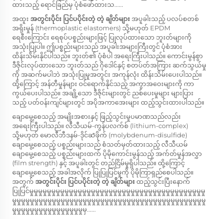
ထားသည့် ရောင်ခြည်မှ ပုံစံဖော်ထားသ......
အထူး
အတွင်းပိုင်း ပြင်ပပိုင်းတဲ့ တဲ့ ချိတ်များ
အပူခါးသည့် ပလပ်စတစ်
အရိုးမှုန် (thermoplastic elastomers) သို့မဟုတ် EPDM
ရေစီးကြောင်း ရေစုပ်ပစ္စည်းများဖြင့် ပြုလုပ်ထားသော ဘူးတ်များကို
အသုံးပြုပါ။ ဤပစ္စည်းများသည် အပူခါးအများကြီးတွင် ပုံစံအား
ထိန်းသိမ်းနိုင်ပါသည်။ ဘူးတ်၏ ပုံစံပါ အရေးကြီးပါသည်။ ကောင်းမွန်စွာ
ဒီဇိုင်းလုပ်ထားသော ဘူးတ်သည် ဂိုဒေါင်နှင့် စတပ်တ်အကြား ဆက်သွယ်မှု
ကို အဆက်မပါဘဲ အသုံးပြုမှုအတွင်း အကုန်လုံး ထိန်းသိမ်းပေးပါသည်။
ထို့ကြောင့် အန်တီမှုန်များ ဝင်ရောက်နိုင်သည့် အကွာအဝေးများကို ကာ
ကွယ်ပေးပါသည်။ အချို့သော ဒီဇိုင်းများတွင် ညစ်ပေးမှုများ များပြား
သည့် ပတ်ဝန်းကျင်များတွင် အပိုအကာအေးများ ထည့်သွင်းထားပါသည်။
ချောမွေ့စေသည့် အမျိုးအစားနှင့် ဖြည့်သွင်းမှုပမာဏသည်လည်း
အရေးကြီးပါသည်။ လီသီယမ်-ကွန်ပလက်စ် (lithium-complex)
သို့မဟုတ် မောလီဘီဒနမ်-ဒိုင်ဆัဖိုက် (molybdenum-disulfide)
ချောမွေ့စေသည့် ပစ္စည်းများသည် စံသတ်မှတ်ထားသည့် လီသီယမ်
ချောမွေ့စေသည့် ပစ္စည်းများထက် ပိုမိုကောင်းမွန်သည့် အက်တ်မှုန်အလွှာ
(film strength) နှင့် အပူခါးတွင် တည်ငြိမ်မှုရှိပါသည်။ ထို့ကြောင့်
ချောမွေ့စေသည့် အခါအလိုက် ပြုပြုပြင်မှုကို ပိုမိုကြာရှည်စေပါသည်။
အတွက်
အတွင်းပိုင်း ပြင်ပပိုင်းတဲ့ တဲ့ ချိတ်များ
ထည့်သွင်းပြီးနောက်
ပြုပြင်မှုမှုမှုမှုမှုမှုမှုမှုမှုမှုမှုမှုမှုမှုမှုမှုမှုမှုမှုမှုမှုမှုမှုမှုမှုမှုမှုမှုမှုမှုမှုမှုမှုမှုမှုမှုမှုမှုမှုမှု
မှုမှုမှုမှုမှုမှုမှုမှုမှုမှုမှုမှုမှုမှုမှုမှုမှုမှုမှုမှုမှုမှုမှုမှုမှုမှုမှုမှုမှုမှုမှုမှုမှုမှုမှုမှုမှုမှုမှုမှုမှုမှုမှုမှု
မှုမှုမှုမှုမှုမှုမှုမှုမှုမှုမှုမှုမှုမှုမှုမှုမှ......