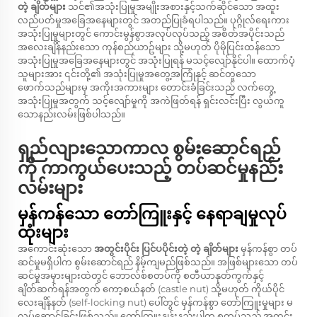
တဲ့ ချိတ်များ
သင်၏အသုံးပြုမှုအမျိုးအစားနှင့်သက်ဆိုင်သော အထူး
လည်ပတ်မှုအခြေအနေများတွင် အတည်ပြုခံရပါသည်။ ပုဂ္ဂိုလ်ရေးကား
အသုံးပြုမှုများတွင် ကောင်းမွန်စွာအလုပ်လုပ်သည့် အစိတ်အပိုင်းသည်
အလေးချိန်နည်းသော ကုန်စည်ယာဥ်များ သို့မဟုတ် ပိုမိုပြင်းထန်သော
အသုံးပြုမှုအခြေအနေများတွင် အသုံးပြုရန် မသင့်လျော်နိုင်ပါ။ ထောက်ပံ့
သူများအား ၎င်းတို့၏ အသုံးပြုမှုအတွေ့အကြုံနှင့် ဆင်တူသော
ဖောက်သည်များမှ အကိုးအကားများ တောင်းခံခြင်းသည် လက်တွေ့
အသုံးပြုမှုအတွက် သင့်လျော်မှုကို အကဲဖြတ်ရန် ရှင်းလင်းပြီး လွယ်ကူ
သောနည်းလမ်းဖြစ်ပါသည်။
ရှည်လျားသောကာလ စွမ်းဆောင်ရည်
ကို ကာကွယ်ပေးသည့် တပ်ဆင်မှုနည်း
လမ်းများ
မှန်ကန်သော တော်ကြူးနှင့် နေရာချမှုလုပ်
ထုံးများ
အကောင်းဆုံးသော
အတွင်းပိုင်း ပြင်ပပိုင်းတဲ့ တဲ့ ချိတ်များ
မှန်ကန်စွာ တပ်
ဆင်မှုမရှိပါက စွမ်းဆောင်ရည် နိမ့်ကျမည်ဖြစ်သည်။ အဖြစ်များသော တပ်
ဆင်မှုအမှားများထဲတွင် ဘောလ်စ်စတပ်ကို စတီယာနုတ်ကွက်နှင့်
ချိတ်ဆက်ရန်အတွက် ကော့စယ်နတ် (castle nut) သို့မဟုတ် ကိုယ်ပိုင်
လေးချိန်နတ် (self-locking nut) ပေါ်တွင် မှန်ကန်စွာ တော်ကြူးမှုများ မ
လုပ်ဆောင်ခြင်းဖြစ်သည်။ တော်ကြူးနှုန်းနည်းပါက စတပ်သည် အတွင်း