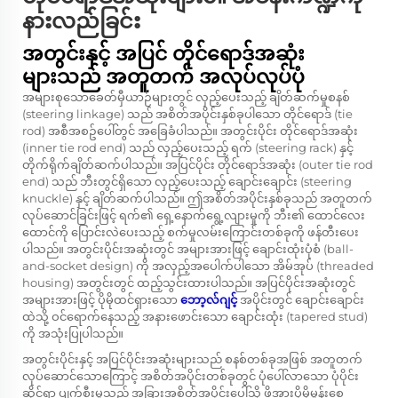
နားလည်ခြင်း
အတွင်းနှင့် အပြင် တိုင်ရောဒ်အဆုံး
များသည် အတူတက် အလုပ်လုပ်ပုံ
အများစုသောခေတ်မှီယာဉ်များတွင် လှည့်ပေးသည့် ချိတ်ဆက်မှုစနစ်
(steering linkage) သည် အစိတ်အပိုင်းနှစ်ခုပါသော တိုင်ရောဒ် (tie
rod) အစီအစဥ်ပေါ်တွင် အခြေခံပါသည်။ အတွင်းပိုင်း တိုင်ရောဒ်အဆုံး
(inner tie rod end) သည် လှည့်ပေးသည့် ရက် (steering rack) နှင့်
တိုက်ရိုက်ချိတ်ဆက်ပါသည်။ အပြင်ပိုင်း တိုင်ရောဒ်အဆုံး (outer tie rod
end) သည် ဘီးတွင်ရှိသော လှည့်ပေးသည့် ချောင်းချောင်း (steering
knuckle) နှင့် ချိတ်ဆက်ပါသည်။ ဤအစိတ်အပိုင်းနှစ်ခုသည် အတူတက်
လုပ်ဆောင်ခြင်းဖြင့် ရက်၏ ရှေ့နောက်ရွေ့လျားမှုကို ဘီး၏ ထောင်လေး
ထောင်ကို ပြောင်းလဲပေးသည့် စက်မှုလမ်းကြောင်းတစ်ခုကို ဖန်တီးပေး
ပါသည်။ အတွင်းပိုင်းအဆုံးတွင် အများအားဖြင့် ချောင်းထုံးပုံစံ (ball-
and-socket design) ကို အလှည့်အပေါက်ပါသော အိမ်အုပ် (threaded
housing) အတွင်းတွင် ထည့်သွင်းထားပါသည်။ အပြင်ပိုင်းအဆုံးတွင်
အများအားဖြင့် ပိုမိုထင်ရှားသော
ဘော့လ်ဂျင့်
အပိုင်းတွင် ချောင်းချောင်း
ထဲသို့ ဝင်ရောက်နေသည့် အနားဖောင်းသော ချောင်းထုံး (tapered stud)
ကို အသုံးပြုပါသည်။
အတွင်းပိုင်းနှင့် အပြင်ပိုင်းအဆုံးများသည် စနစ်တစ်ခုအဖြစ် အတူတက်
လုပ်ဆောင်သောကြောင့် အစိတ်အပိုင်းတစ်ခုတွင် ပုံပေါ်လာသော ပုံပိုင်း
ဆိုင်ရာ ပျက်စီးမှုသည် အခြားအစိတ်အပိုင်းပေါ်သို့ ဖိအားပိုမိုမှုန်းစေ