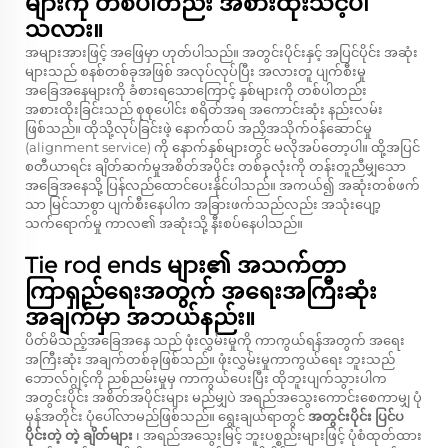
များကို တစ်ပါတည်း အစားထိုးသင့်ပါ
သလား။
အများအားဖြင့် အဖြေမှာ ဟုတ်ပါသည်။ အတွင်းပိုင်းနှင့် အပြင်ပိုင်း အဆုံး
များသည် စနစ်တစ်ခုအဖြစ် အလုပ်လုပ်ပြီး အလားတူ ပျက်စီးမှု
အခြေအနေများကို ခံစားရသောကြောင့် နှစ်များကို တစ်ပါတည်း
အစားထိုးခြင်းသည် စုစုပေါင်း စရိတ်အရ အကောင်းဆုံး နည်းလမ်း
ဖြစ်သည်။ ထိုသို့လုပ်ခြင်းဖဲ့ နောက်ထပ် အညှိအသိုက်ဝန်ဆောင်မှု
(alignment service) ကို နောက်နှစ်များတွင် မလိုအပ်တော့ပါ။ ထို့အပြင်
စတီယာရင်း ချိတ်ဆက်မှုအစိတ်အပိုင်း တစ်ခုလုံးကို တန်းတူညီမျှသော
အခြေအနေသို့ ပြန်လည်ထောင်ပေးနိုင်ပါသည်။ အကယ်၍ အဆုံးတစ်ဖက်
သာ မြင်သာစွာ ပျက်စီးနေပါက အခြားဖက်သည်လည်း အသုံးပျော့
သက်ရောက်မှု ကာလ၏ အဆုံးသို့ နီးစပ်နေပါသည်။
Tie rod ends များ၏ အသက်တာ
ကြာရှည်ရေးအတွက် အရေးအကြီးဆုံး
အချက်မှာ အဘယ်နည်း။
ပိတ်မိသည့်အခြေအနေ သည် ဖုံးလွှမ်းမှုကို ကာကွယ်ရန်အတွက် အရေး
အကြီးဆုံး အချက်တစ်ခုဖြစ်သည်။ ဖုံးလွှမ်းမှုကာကွယ်ရေး ဘူးသည်
ဘောလ်ဂျွင့်ကို ညစ်ညမ်းမှုမှ ကာကွယ်ပေးပြီး ထိုဘူးပျက်သွားပါက
အတွင်းပိုင်း အစိတ်အပိုင်းများ မည်မျှပဲ အရည်အသွေးကောင်းစေကာမျှ ပုံ
မှန်အတိုင်း ပုံပေါ်လာမည်ဖြစ်သည်။ ရွေးချယ်ရာတွင်
အတွင်းပိုင်း ပြင်ပ
ပိုင်းတဲ့ တဲ့ ချိတ်များ
၊ အရည်အသွေးမြင့် ဘူးပစ္စည်းများဖြင့် ပုံစံထုတ်ထား