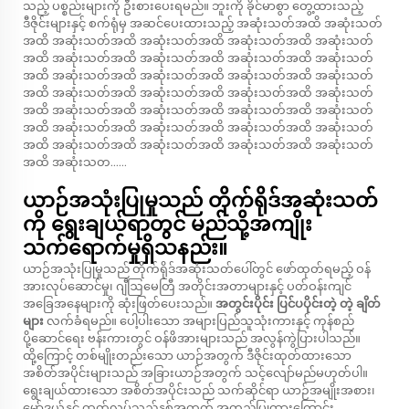
သည့် ပစ္စည်းများကို ဦးစားပေးရမည်။ ဘူးကို ခိုင်မာစွာ တွေ့ထားသည့်
ဒီဇိုင်းများနှင့် စက်ရုံမှ အဆင်ပေးထားသည့် အဆုံးသတ်အထိ အဆုံးသတ်
အထိ အဆုံးသတ်အထိ အဆုံးသတ်အထိ အဆုံးသတ်အထိ အဆုံးသတ်
အထိ အဆုံးသတ်အထိ အဆုံးသတ်အထိ အဆုံးသတ်အထိ အဆုံးသတ်
အထိ အဆုံးသတ်အထိ အဆုံးသတ်အထိ အဆုံးသတ်အထိ အဆုံးသတ်
အထိ အဆုံးသတ်အထိ အဆုံးသတ်အထိ အဆုံးသတ်အထိ အဆုံးသတ်
အထိ အဆုံးသတ်အထိ အဆုံးသတ်အထိ အဆုံးသတ်အထိ အဆုံးသတ်
အထိ အဆုံးသတ်အထိ အဆုံးသတ်အထိ အဆုံးသတ်အထိ အဆုံးသတ်
အထိ အဆုံးသတ်အထိ အဆုံးသတ်အထိ အဆုံးသတ်အထိ အဆုံးသတ်
အထိ အဆုံးသတ......
ယာဉ်အသုံးပြုမှုသည် တိုက်ရိုဒ်အဆုံးသတ်
ကို ရွေးချယ်ရာတွင် မည်သို့အကျိုး
သက်ရောက်မှုရှိသနည်း။
ယာဉ်အသုံးပြုမှုသည် တိုက်ရိုဒ်အဆုံးသတ်ပေါ်တွင် ဖော်ထုတ်ရမည့် ဝန်
အားလုပ်ဆောင်မှု၊ ဂျီဩမေတြီ အတိုင်းအတာများနှင့် ပတ်ဝန်းကျင်
အခြေအနေများကို ဆုံးဖြတ်ပေးသည်။
အတွင်းပိုင်း ပြင်ပပိုင်းတဲ့ တဲ့ ချိတ်
များ
လက်ခံရမည်။ ပေါ့ပါးသော အများပြည်သူသုံးကားနှင့် ကုန်စည်
ပို့ဆောင်ရေး ဗန်းကားတွင် ဝန်ဖိအားများသည် အလွန်ကွဲပြားပါသည်။
ထို့ကြောင့် တစ်မျိုးတည်းသော ယာဉ်အတွက် ဒီဇိုင်းထုတ်ထားသော
အစိတ်အပိုင်းများသည် အခြားယာဉ်အတွက် သင့်လျော်မည်မဟုတ်ပါ။
ရွေးချယ်ထားသော အစိတ်အပိုင်းသည် သက်ဆိုင်ရာ ယာဉ်အမျိုးအစား၊
မော်ဒယ်နှင့် ထုတ်လုပ်သည့်နှစ်အတွက် အတည်ပြုထားကြောင်း