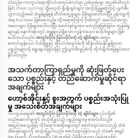
ပါသည်။ ကာကွယ်ရေးအိုင်လ်အထုပ်ဖ်လင်မှာ ညစ်ညမ်းမှု၊ အပူခါးခါးလုပ်
ခြင်း (heat cycling) သို့မဟုတ် ရိုးရိုးရှင်းရှင်း အသုံးပြုမှုကြောင့် ပျက်စီး
သွားသည့်အခါ သံမှုန်မှုန်မှုန် ထိတ်တွေ့မှုများ ပိုမိုများပေါ်လာပြီး ပွန်းပဲမှုကို
အရ быстрее ဖြစ်စေသည်။ ထိုအရာကြောင့် ဂိုဏ်းတွင် အပေါ်ယံအကွာ
အဝေးများ ပိုမိုများပေါ်လာပြီး မောင်းနှင်မှုအား မတည်မဲ့ဖြစ်ခြင်း၊ တုန်ခါမှု
များနှင့် နောက်ဆုံးတွင် အန္တရာယ်ရှိသော လွန်ကဲသော ပေါ့ပါးမှုများ ဖြစ်
ပေါ်လာပါသည်။
အတွင်းပိုင်း ပြင်ပပိုင်းတဲ့ တဲ့ ချိတ်များ
အထူး
ကောင်းမွန်သော ပိတ်မို့မှုနှင့် အိုင်လ်အထုပ်ဖ်ကို ထိန်းသိမ်းနိုင်မှုရှိသော
ပစ္စည်းများကို ရွေးချယ်ခြင်းဖြင့် ဤပျက်စီးမှုပုံစံကို တိုက်ရိုက်ဖြေရှင်းပေး
နိုင်ပါသည်။
အသက်တာကြာရှည်မှုကို ဆုံးဖြတ်ပေး
သော ပစ္စည်းနှင့် တည်ဆောက်မှုဆိုင်ရာ
အချက်များ
ဟော့စ်အိုင်းနှင့် စူးအတွက် ပစ္စည်းအသုံးပြု
မှု အသေးစိတ်အချက်များ
ကာကွယ်ရေး၏
အတွင်းပိုင်း ပြင်ပပိုင်းတဲ့ တဲ့ ချိတ်များ
၎င်းတို့၏
တည်ဆောက်မှုတွင် အသုံးပြုသည့် ပစ္စည်းများမှ စတင်ပါသည်။
အရည်အသွေးမြင့် တိုင်ရောဒ်အဆုံးများတွင် ဖောင်းထုပ်ထားသည့် သံခဲ
အိမ်အုပ်များကို အသုံးပြုပါသည်။ ဖောင်းထုပ်ခြင်းသည် သံခဲ၏ အမျှင်
ဖွဲ့စည်းမှုကို ညီညွတ်စေပြီး ပုံစံအားဖြင့် ပိုမိုခိုင်မာကာ ပုံမှန်အားဖြင့်