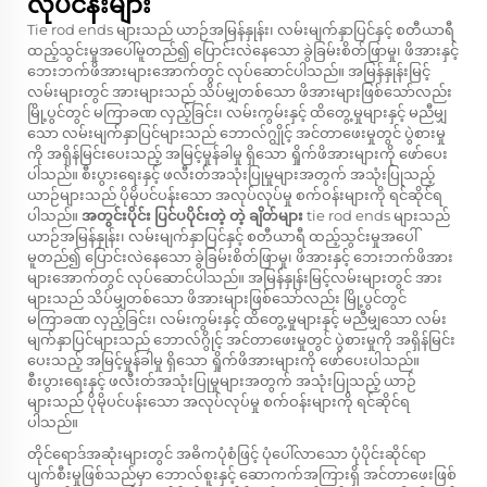
လုပ်ငန်းများ
Tie rod ends များသည် ယာဉ်အမြန်နှုန်း၊ လမ်းမျက်နှာပြင်နှင့် စတီယာရီ
ထည့်သွင်းမှုအပေါ်မူတည်၍ ပြောင်းလဲနေသော ခွဲခြမ်းစိတ်ဖြာမှု၊ ဖိအားနှင့်
ဘေးဘက်ဖိအားများအောက်တွင် လုပ်ဆောင်ပါသည်။ အမြန်နှုန်းမြင့်
လမ်းများတွင် အားများသည် သိပ်မျှတစ်သော ဖိအားများဖြစ်သော်လည်း
မြို့ပွင်တွင် မကြာခဏ လှည့်ခြင်း၊ လမ်းကွမ်းနှင့် ထိတွေ့မှုများနှင့် မညီမျှ
သော လမ်းမျက်နှာပြင်များသည် ဘောလ်ဂျွိုင့် အင်တာဖေးမှုတွင် ပွဲစားမှု
ကို အရှိန်မြင်းပေးသည့် အမြင့်မှုန်ခါမှု ရှိသော ရှိုက်ဖိအားများကို ဖော်ပေး
ပါသည်။ စီးပွားရေးနှင့် ဖလီးတ်အသုံးပြုမှုများအတွက် အသုံးပြုသည့်
ယာဉ်များသည် ပိုမိုပင်ပန်းသော အလုပ်လုပ်မှု စက်ဝန်းများကို ရင်ဆိုင်ရ
ပါသည်။
အတွင်းပိုင်း ပြင်ပပိုင်းတဲ့ တဲ့ ချိတ်များ
tie rod ends များသည်
ယာဉ်အမြန်နှုန်း၊ လမ်းမျက်နှာပြင်နှင့် စတီယာရီ ထည့်သွင်းမှုအပေါ်
မူတည်၍ ပြောင်းလဲနေသော ခွဲခြမ်းစိတ်ဖြာမှု၊ ဖိအားနှင့် ဘေးဘက်ဖိအား
များအောက်တွင် လုပ်ဆောင်ပါသည်။ အမြန်နှုန်းမြင့်လမ်းများတွင် အား
များသည် သိပ်မျှတစ်သော ဖိအားများဖြစ်သော်လည်း မြို့ပွင်တွင်
မကြာခဏ လှည့်ခြင်း၊ လမ်းကွမ်းနှင့် ထိတွေ့မှုများနှင့် မညီမျှသော လမ်း
မျက်နှာပြင်များသည် ဘောလ်ဂွိုင့် အင်တာဖေးမှုတွင် ပွဲစားမှုကို အရှိန်မြင်း
ပေးသည့် အမြင့်မှုန်ခါမှု ရှိသော ရှိုက်ဖိအားများကို ဖော်ပေးပါသည်။
စီးပွားရေးနှင့် ဖလီးတ်အသုံးပြုမှုများအတွက် အသုံးပြုသည့် ယာဉ်
များသည် ပိုမိုပင်ပန်းသော အလုပ်လုပ်မှု စက်ဝန်းများကို ရင်ဆိုင်ရ
ပါသည်။
တိုင်ရောဒ်အဆုံးများတွင် အဓိကပုံစံဖြင့် ပုံပေါ်လာသော ပုံပိုင်းဆိုင်ရာ
ပျက်စီးမှုဖြစ်သည်မှာ ဘောလ်စူးနှင့် ဆောကက်အကြားရှိ အင်တာဖေးဖြစ်