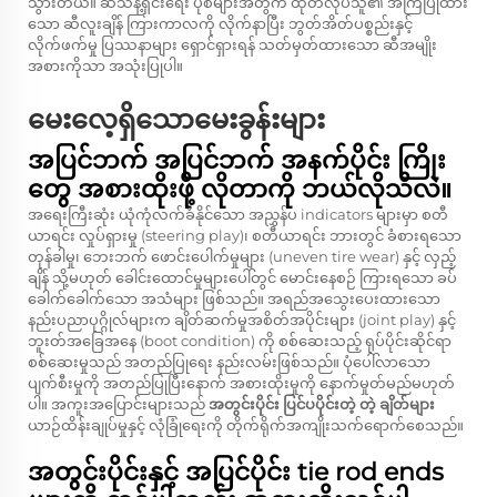
သွားတယ်။ ဆီသန့်ရှင်းရေး ပုံစံများအတွက် ထုတ်လုပ်သူ၏ အကြံပြုထား
သော ဆီလူးချိန် ကြားကာလကို လိုက်နာပြီး ဘွတ်အိတ်ပစ္စည်းနှင့်
လိုက်ဖက်မှု ပြဿနာများ ရှောင်ရှားရန် သတ်မှတ်ထားသော ဆီအမျိုး
အစားကိုသာ အသုံးပြုပါ။
မေးလေ့ရှိသောမေးခွန်းများ
အပြင်ဘက် အပြင်ဘက် အနက်ပိုင်း ကြိုး
တွေ အစားထိုးဖို့ လိုတာကို ဘယ်လိုသိလဲ။
အရေးကြီးဆုံး ယုံကုံလက်ခံနိုင်သော အညွှန်ပ indicators များမှာ စတီ
ယာရင်း လှုပ်ရှားမှု (steering play)၊ စတီယာရင်း ဘားတွင် ခံစားရသော
တုန်ခါမှု၊ ဘေးဘက် ဖောင်းပေါက်မှုများ (uneven tire wear) နှင့် လှည့်
ချိန် သို့မဟုတ် ခေါင်းထောင်မှုများပေါ်တွင် မောင်းနေစဉ် ကြားရသော ခပ်
ခေါက်ခေါက်သော အသံများ ဖြစ်သည်။ အရည်အသွေးပေးထားသော
နည်းပညာပုဂ္ဂိုလ်များက ချိတ်ဆက်မှုအစိတ်အပိုင်းများ (joint play) နှင့်
ဘူးတ်အခြေအနေ (boot condition) ကို စစ်ဆေးသည့် ရုပ်ပိုင်းဆိုင်ရာ
စစ်ဆေးမှုသည် အတည်ပြုရေး နည်းလမ်းဖြစ်သည်။ ပုံပေါ်လာသော
ပျက်စီးမှုကို အတည်ပြုပြီးနောက် အစားထိုးမှုကို နောက်မှုတ်မည်မဟုတ်
ပါ။ အကူးအပြောင်းများသည်
အတွင်းပိုင်း ပြင်ပပိုင်းတဲ့ တဲ့ ချိတ်များ
ယာဉ်ထိန်းချုပ်မှုနှင့် လုံခြုံရေးကို တိုက်ရိုက်အကျိုးသက်ရောက်စေသည်။
အတွင်းပိုင်းနှင့် အပြင်ပိုင်း tie rod ends