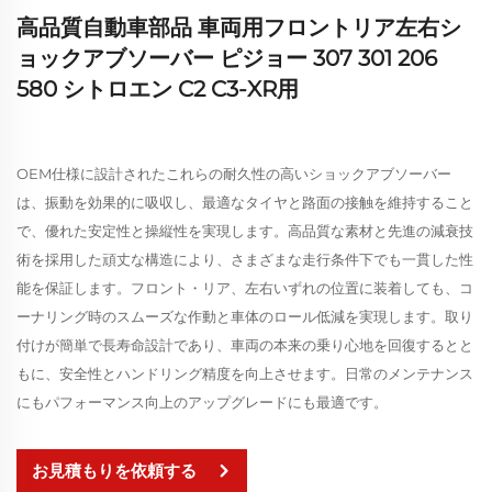
高品質自動車部品 車両用フロントリア左右シ
ョックアブソーバー ピジョー 307 301 206
580 シトロエン C2 C3-XR用
OEM仕様に設計されたこれらの耐久性の高いショックアブソーバー
は、振動を効果的に吸収し、最適なタイヤと路面の接触を維持すること
で、優れた安定性と操縦性を実現します。高品質な素材と先進の減衰技
術を採用した頑丈な構造により、さまざまな走行条件下でも一貫した性
能を保証します。フロント・リア、左右いずれの位置に装着しても、コ
ーナリング時のスムーズな作動と車体のロール低減を実現します。取り
付けが簡単で長寿命設計であり、車両の本来の乗り心地を回復するとと
もに、安全性とハンドリング精度を向上させます。日常のメンテナンス
にもパフォーマンス向上のアップグレードにも最適です。
お見積もりを依頼する