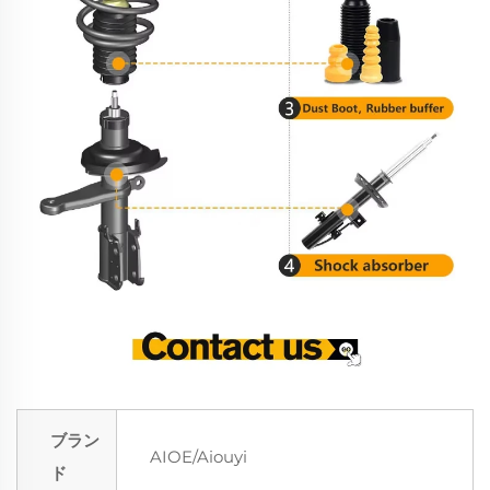
ブラン
AIOE/Aiouyi
ド