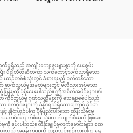
k Kit
Stabilizer Links
ာက်မှုရှိသည့် အကျိုးကျေးဇူးများစွာကို ပေးစွမ်း
းစေပြီး ပို၍တိတ်ဆိတ်ကာ သက်တောင့်သက်သာရှိသော
ားသည် ယာဉ်တစ်စုံလုံးတွင် ခံစားရမည့် ခက်ထန်သော
ီးသော ဆက်သွယ်မှုအမှတ်များတွင် မလိုလားအပ်သော
ံ့ပြန်မှုကို ပံ့ပိုးပေးပါသည်။ ဤအစိတ်အပိုင်းများ၏
 ကိုင်တွယ်မှု ဂုဏ်သတ္တိများကို သေချာစေပါသည်။
 စက်ဝိုင်းများကို ခံနိုင်ရည်ရှိသောကြောင့် ခိုင်မာ
င်းယှဉ်ပါက ပိုမိုနည်းပါးသော ထိန်းသိမ်းမှု
ာပိုင်း ပျက်စီးမှု သို့မဟုတ် ပျက်စီးမှုကို ဖြစ်စေ
်မှုကို ပေးပါသည်။ ထိန်းချုပ်မှုလက်မောင်းများ၊ စထ
်ပေးသည့် အခန်းကဏ္ဍကို ထည့်သွင်းစဉ်းစားပါက ရှေ့