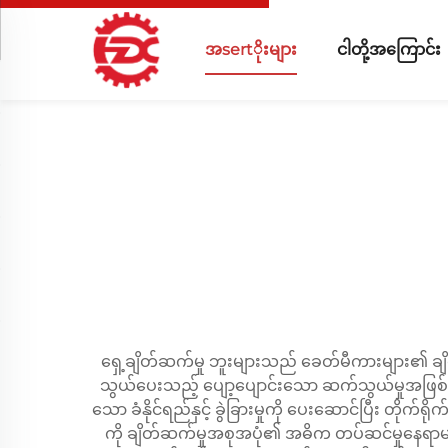
အsertိုးများ
ငါတို့အကြောင်း
ရှေ့ချိတ်ဆက်မှု ဘူးများသည် ခေတ်မီကားများ၏ ချိတ
သွယ်ပေးသည့် ပျော့ပျောင်းသော ဆက်သွယ်မှုအဖြစ် 
သော ခံနိုင်ရည်နှင့် ခွဲခြားမှုကို ပေးဆောင်ပြီး တိုက
ကို ချိတ်ဆက်မှုအစုအပုံ၏ အဓိက တပ်ဆင်မှုနေရာများ