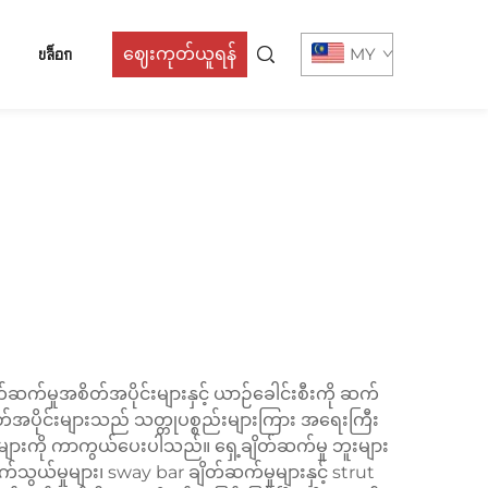
บล็อก
ဈေးကုတ်ယူရန်
MY
က်မှုအစိတ်အပိုင်းများနှင့် ယာဉ်ခေါင်းစီးကို ဆက်
်အပိုင်းများသည် သတ္တုပစ္စည်းများကြား အရေးကြီး
ခါမှုများကို ကာကွယ်ပေးပါသည်။ ရှေ့ချိတ်ဆက်မှု ဘူးများ
ွယ်မှုများ၊ sway bar ချိတ်ဆက်မှုများနှင့် strut