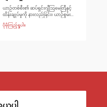
ယာဉ်တစ်စီး၏ ဆပ်ရှင်းဂျီဩမေတြီနှင့်
ကားဆ
ထိန်းချုပ်မှုကို နားလည်ခြင်း၊ ယာဉ်စွမ်း
ဆောင်
ဆောင်ရည် ဝါသနာပါသူများနှင့် ပရော်
ယာဉ်
ပိုမိုကြည့်ရှုပါ။
ပိုမို
ဖက်ရှင်နယ် မက်ကာနစ်များသည် အကောင်း
ရာတွ
ဆုံး ထိန်းချုပ်မှုနှင့် တိုင်ယာ စွန့်ပစ်မှုကို ရရှိ
သည်။
ရန်အတွက် ဆပ်ရှင်းဂျီဩမေတြီ၏ အရေးပါ
စိတ်
မှုကို နားလည်ကြသည်။ ဤတိကျမှန်ကန်
ပြော
မှု၏ ဗဟိုချက်တွင်...
ပစ္စ
ုရယူပါ