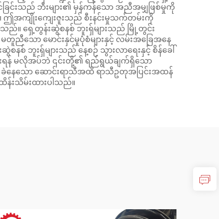
ဆင်ခြင်းသည် ဘီးများ၏ မှန်ကန်သော အညီအမျှဖြစ်မှုကို
ပါသည်။ ဤအကျိုးကျေးဇူးသည် စီးနင်းမှုသက်တမ်းကို
ည်။ ရှေ့တွန်းဆွဲစနစ် ဘူးရှ်များသည် မြို့တွင်း
့် မတူညီသော မောင်းနှင်မှုပုံစံများနှင့် လမ်းအခြေအနေ
ွဲစနစ် ဘူးရှ်များသည် နေ့စဉ် သွားလာရေးနှင့် စိန်ခေါ်
ုင်းရန် မလိုအပ်ဘဲ ၎င်းတို့၏ ရည်ရွယ်ချက်ရှိသော
ာသီမှ ခဲနေသော ဆောင်းရာသီအထိ ရာသီဥတုအပြင်းအထန်
ု ထိန်းသိမ်းထားပါသည်။