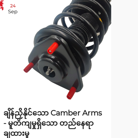
24
2
Sep
No
ချိန်ညှိနိုင်သော Camber Arms
Cam
- မူတိကျမှုရှိသော တည်နေရာ
ဖြေ
ချထားမှု
ကွာ