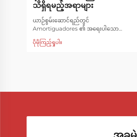
သိရှိရမည့်အရာများ
ယာဉ်စွမ်းဆောင်ရည်တွင်
Amortiguadores ၏ အရေးပါသော
အခန်းကဏ္ဍ Amortiguadores ကို အများ
ပိုမိုကြည့်ရှုပါ။
အားဖြင့် ရုပ်ထွက်စုပ်စက်များအဖြစ်သိရှိပြီး
ယာဉ်တစ်စီး၏ ဆပ်ပင်စနစ်တွင် အရေးကြီး
သော အစိတ်ပိုင်းတစ်ခုဖြစ်ပါသည်။ ၎င်း
တို့၏ အဓိကလုပ်ဆောင်ရွက်ချက်မှာ...
အခမဲ့