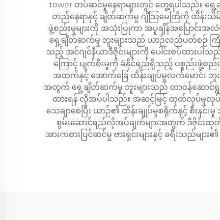
tower တပ်ဆင်မှုနေရာများတွင် တွေ့ရပါသည်။ ရှေ့ချိတ
တည်နေရာနှင့် ချိတ်ဆက်မှု ဂျီဩမေတြီကို ထိန်းသိမ်
ဖွဲ့စည်းမှုများကို အသုံးပြုကာ အပူချိန်အပြောင်
ရှေ့ချိတ်ဆက်မှု ဘူးများသည် ယာဉ်လည်ပတ်စဉ် ကြုံ
သည့် အင်ဂျင်နီယာဒီဇိုင်းများကို ပေါင်းစပ်ထားပါသည်။
ကြောင့် ပျက်စီးမှုကို ခံနိုင်ရည်ရှိသည့် ပစ္စည်းဖ
အထက်နှင့် အောက်ခြေ ထိန်းချုပ်မှုလက်မောင်း ဘူး
အတွက် ရှေ့ချိတ်ဆက်မှု ဘူးများသည် တာဝန်ဆောင်ရွက်နေစဉ် 
ထားရန် လိုအပ်ပါသည်။ အဆင့်မြင့် ထုတ်လုပ်မှုလု
သေချာစေပြီး ယာဉ်၏ ထိန်းချုပ်မှုစရိုက်နှင့် စီးနင်
စွမ်းဆောင်ရည်လိုအပ်ချက်များအတွက် ဒီဇိုင်းထုတ်ထ
အားကစားပြင်ဆင်မှု ဗားရှင်းများနှင့် ခရီးသည်မျာ