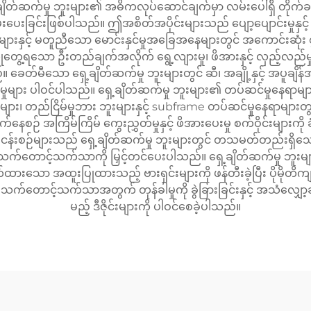
်ဆက်မှု ဘူးများ၏ အဓိကလုပ်ဆောင်ချက်မှာ လမ်းပေါ်ရှိ တိုက်ခတ်မှုနှ
းပေးခြင်းဖြစ်ပါသည်။ ဤအစိတ်အပိုင်းများသည် ပျော့ပျောင်းမှုနှင့် 
းအလဲများနှင့် မတူညီသော မောင်းနှင်မှုအခြေအနေများတွင် အကောင်
တွေ့ရသော ဦးတည်ချက်အလိုက် ရွေ့လျားမှု၊ ဖိအားနှင့် လှည့်လည်မှု
 ခေတ်မီသော ရှေ့ချိတ်ဆက်မှု ဘူးများတွင် ဆီ၊ အချို့နှင့် အပူချိန်အ
ွဲ့စည်းမှုများ ပါဝင်ပါသည်။ ရှေ့ချိတ်ဆက်မှု ဘူးများ၏ တပ်ဆင်မှုနေရာ
များ၊ တည်ငြိမ်မှုဘား ဘူးများနှင့် subframe တပ်ဆင်မှုနေရာများတ
အကြိမ်ကြိမ် ကွေးညွှတ်မှုနှင့် ဖိအားပေးမှု စက်ဝိုင်းများကို ခံနိုင်ရ
ပ်ငန်းစဉ်များသည် ရှေ့ချိတ်ဆက်မှု ဘူးများတွင် တသမတ်တည်းရှိ
းမှု သက်တောင့်သက်သာကို မြှင့်တင်ပေးပါသည်။ ရှေ့ချိတ်ဆက်မှု ဘူးမ
ားသော အထူးပြုထားသည့် ဗားရှင်းများကို ဖန်တီးခဲ့ပြီး ပိုမိုတိကျသော
း၏ သက်တောင့်သက်သာအတွက် တုန်ခါမှုကို ခွဲခြားခြင်းနှင့် အသံလျှ
မည့် ဒီဇိုင်းများကို ပါဝင်စေခဲ့ပါသည်။