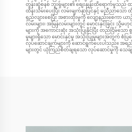
တွန်းဆွဲစနစ် ဘူးရှ်များ၏ စျေးနှုန်းထိရောက်မှုသည်
ထိန်းသိမ်းပေးပြီး လမ်းမျက်နှာပြင်နှင့် မညီညာသော ထိ
ရှည်လျားစေပြီး အစားထိုးမှုကို လျော့နည်းစေကာ ယာဉ်ပိ
လမ်းများ၊ အမြန်လမ်းများတွင် မောင်းနှင်ခြင်း သို့မဟု
များကို အကောင်းဆုံး အသုံးပြုနိုင်ပြီး တည်ငြိမ်သော 
မှုများရှိသော မောင်းနှင်မှု အသုံးပြုမှုများအတွက် စံ
လုပ်ဆောင်ချက်များကို ဆောင်ရွက်ပေးပါသည်။ အရည်အ
များတွင် ယုံကြည်စိတ်ချရသော လုပ်ဆောင်မှုကို သေချ