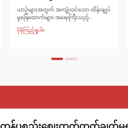
ယာဉ်များအတွက် အကျုံးဝင်သော ထိန်းချုပ်
မှုခြေထောက်များ အရေးကြီးသည့်
အကြောင်းရင်း ထိန်းချုပ်မှုခြေထောက်
ပိုမိုကြည့်ရှုပါ။
များသည် ယာဉ်၏ ဆပ်ပင်ဆုတ်စနစ်၏
အဓိကအစိတ်အပိုင်းများဖြစ်ပြီး ဖရိမ်ကို ဘီး
များနှင့် ချိတ်ဆက်ထားပြီး သင်ကွေ့၊ ချုပ်
သို့မဟုတ် တုန်ခါမှုကို ခံစားရသည့်အခါ ဘီး
များ ရွှေ့ပြောင်းပုံကို လမ်းညွှန်ပေးသည်။ စံ
ထိန်းချုပ်မှုခြေထောက်များသည် အတွက်
အလုပ်လုပ်သော်လည်း ...
ကုန်ပစ္စည်းစျေးကွက်တွက်ချက်မှ