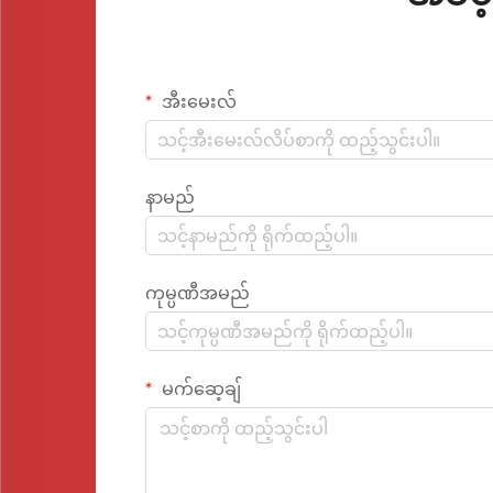
အီးမေးလ်
နာမည်
ကုမ္ပဏီအမည်
မက်ဆေ့ချ်