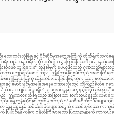
rm Camber Kit
Rod Stabilizer Lin
ပြင်ဆင်ခြင်း
ေးကင်းလုံခြုံမှုနှင့် ပိုင်ဆိုင်မှုအတွေ့အကြုံကို တိုက်ရိုက်သက်ရေ
ခရီးသည်ကန်ထရိုက်သို့ အသံများ လွှဲပြောင်းခြင်းကို လျော့နည်
န်းဆွဲစနစ် ဘူးရှ်များ၏ တုန်ခါမှုကို စုပ်ယူနိုင်သည့် ဂုဏ်သတ္တိမျ
ို သိသိသာသာ လျော့နည်းစေပါသည်။ ဤခွဲထားနိုင်စွမ်းသည် အရေးကြ
ဲစနစ်၏ ဂျီဩမေတြီကို ထိန်းသိမ်းပေးခြင်းဖြင့် တိကျသော စတီယာင်းတု
င့် မောင်းနှင်မှုအခြေအနေများအားလုံးတွင် ယုံကြည်စိတ်ချရသော
သာ ကျဆင်းမှုမရှိဘဲ ချုပ်နှောင်မှုနှင့် ကွေးညွတ်မှု သန်းနှင့်ချီသော
ဤကာလရှည်ခံမှုသည် အခြားသော ဆက်သွယ်မှုနည်းလမ်းများနှင့် နှို
်။ ရှေ့တွန်းဆွဲစနစ် ဘူးရှ်များသည် သံမဏိအစိတ်အပိုင်းများတွင် အစေ
ကြီးသော တွန်းဆွဲစနစ် အစိတ်အပိုင်းများအတွက် ကောင်းမွန်သော ကာကွယ
များကို ပြုပြင်ရန် ကုန်ကျစရိတ်ကြီးမားသော ပြဿနာများကို ကာကွယ