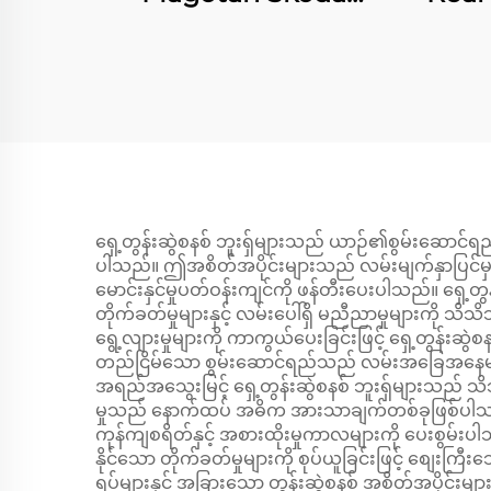
Octavia 1.8 အတွက်
A
Front Rear Shock
Absorber with Coil
Spring
ရှေ့တွန်းဆွဲစနစ် ဘူးရှ်များသည် ယာဉ်၏စွမ်းဆောင်ရည်၊ ဘ
ပါသည်။ ဤအစိတ်အပိုင်းများသည် လမ်းမျက်နှာပြင်မှ 
မောင်းနှင်မှုပတ်ဝန်းကျင်ကို ဖန်တီးပေးပါသည်။ ရှေ့တွ
တိုက်ခတ်မှုများနှင့် လမ်းပေါ်ရှိ မညီညာမှုများက
ရွေ့လျားမှုများကို ကာကွယ်ပေးခြင်းဖြင့် ရှေ့တွန်းဆွ
တည်ငြိမ်သော စွမ်းဆောင်ရည်သည် လမ်းအခြေအနေများနှ
အရည်အသွေးမြင့် ရှေ့တွန်းဆွဲစနစ် ဘူးရှ်များသည် သိသိသာ
မှုသည် နောက်ထပ် အဓိက အားသာချက်တစ်ခုဖြစ်ပါသည်။ 
ကုန်ကျစရိတ်နှင့် အစားထိုးမှုကာလများကို ပေးစွမ်းပါသည
နိုင်သော တိုက်ခတ်မှုများကို စုပ်ယူခြင်းဖြင့် စျေး
ရပ်များနှင့် အခြားသော တွန်းဆွဲစနစ် အစိတ်အပိုင်း