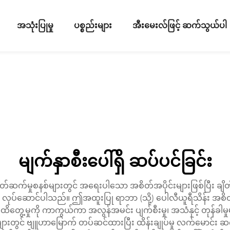
အသုံးပြုမှု
ပစ္စည်းများ
အီးမေးလ်ဖြင့် ဆက်သွယ်ပါ
မျက်နှာစီးပေါ်ရှိ ဆပ်ပင်ခြင်း
်ဆက်မှုစနစ်များတွင် အရေးပါသော အစိတ်အပိုင်းများဖြစ်ပြီး ချိတ်ဆ
လုပ်ဆောင်ပါသည်။ ဤအထူးပြု ရာဘာ (သို့) ပေါလီယူရီသိန်း အစိတ
်ရိုက်ထိတွေ့မှုကို ကာကွယ်ကာ အလွန်အမင်း ပျက်စီးမှု၊ အသံနှင့် တုန်
တွင် ဗျူဟာမြောက် တပ်ဆင်ထားပြီး ထိန်းချုပ်မှု လက်မောင်း ဆက်သ