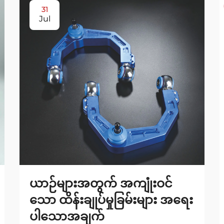
31
Jul
ယာဉ်များအတွက် အကျုံးဝင်
သော ထိန်းချုပ်မှုခြမ်းများ အရေး
ပါသောအချက်