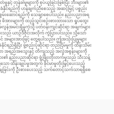
င့် တုန်ခါမှုများကို စုပ်ယူခြင်းဖြစ်ပြီး ဘီးများ၏
ခံနိုင်ရည်ကို ဟန်ချက်ညီစေသည့် အဆင့်မြင့် ပစ္စည်း
းဆုံး စွမ်းဆောင်ရည်ကို သေချာစေပါသည်။ နည်းပညာအရ
 ဖိအားများကို ထည့်သွင်းစဉ်းစားထားသော ရှုပ်ထွေး
လွန်အမင်းရှိမှုကဲ့သို့ ပတ်ဝန်းကျင်ဆိုင်ရာ အချက်များ
များသည် ယာဉ်ဒီဇိုင်းအလိုက် ကွဲပြားပါသည်။ သို့သော်
ွင် အများအားဖြင့် တွေ့ရပါသည်။ ဤအသုံးပြုမှုများ
ည်ရှိပြီး ဖွဲ့စည်းပုံဆိုင်ရာ တည်ငြိမ်မှုကို ထိန်းသိမ်း
သော အရည်အသွေးနှင့် တိကျသည့် အလွဲအစွန်းများကို
ျား၏ နည်းပညာဆိုင်ရာ ဖွံ့ဖြိုးတိုးတက်မှုသည် သီးသန့်
 ထိန်းချုပ်မှုအတွက် ခိုင်မာမှုတိုးမြှင့်ပေးသည့်
ော့ချခြင်းကို ဦးစားပေးသည့် သက်တောင့်သက်သာရရှိစေ