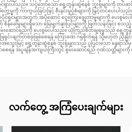
 ထင်ရှားပါသည်။ သင့်တော်သော ရှေ့တွန်းဆွဲစနစ် ဘူးရှ်များကို တပ်
တွေ့မှုကို ကာကွယ်ခြင်းဖြင့် စီးနင်းမှုပုံစံများကို မြှင့်တင်ပေး
ုင်ရှင်များအတွက် အပိုဆောင် ငွေကြေးချွေတာမှုများကို ပေးစွမ်းပါသ
တ် စိန်ခေါ်မှုများရှိသော မြေမျက်နှာပြင်များကို ဖြတ်သန်းခြင်း စသည
စွမ်းဆောင်ရည်ကို ပေးစွမ်းပါသည်။ ယုံကြည်စိတ်ချရမှုသည် ရှေ့တွန်းဆ
ပြဖြေရှင်းချက်တစ်ခုဖြစ်စေရန် မကြာခဏ ဂရုစိုက်ရန် သို့မဟုတ် ညှိနှိ
သွေးမြင့် ရှေ့တွန်းဆွဲစနစ် ဘူးရှ်များသည် ပူပြင်းသော နွေရ
ာစေရန် အပူချိန်အကျယ်ကြီးတွင် စွမ်းဆောင်ရည် ဂုဏ်သတ္တိများကိ
လက်တွေ့ အကြံပေးချက်များ