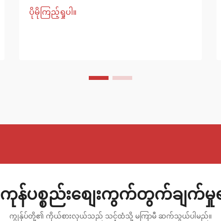
များ၏ လက်ဝဲလက်ထောက် ဂျီဩမေတြီကို
ပိုမိုကြည့်ရှုပါ။
တိကျစွာ ထိန်းချုပ်မှုရယူခြင်းဖြင့် စံပြအဆင့်
လက်ဝဲလက်ထောက် ဂုဏ်သတ္တိများကို ရရှိ
နိုင်ကြောင်းကို ယာဉ်စွမ်းဆောင်ရည် စွဲမက်
သူများနှင့် အိုတိုမော်တစ် အင်ဂျင်နီယာများ
က ကြာရှည်စွာ သိရှိထားကြပါသည်...
ကုန်ပစ္စည်းစျေးကွက်တွက်ချက်မှ
ကျွန်ုပ်တို့၏ ကိုယ်စားလှယ်သည် သင့်ထံသို့ မကြာမီ ဆက်သွယ်ပါမည်။