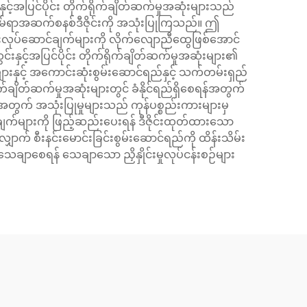
င့်အပြင်ပိုင်း တိုက်ရိုက်ချိတ်ဆက်မှုအဆုံးများသည်
့် အိမ်ရာအဆက်စနစ်ဒီဇိုင်းကို အသုံးပြုကြသည်။ ဤ
ြင်းလုပ်ဆောင်ချက်များကို လိုက်လျောညီထွေဖြစ်အောင်
င်းနှင့်အပြင်ပိုင်း တိုက်ရိုက်ချိတ်ဆက်မှုအဆုံးများ၏
းနှင့် အကောင်းဆုံးစွမ်းဆောင်ရည်နှင့် သက်တမ်းရှည်
်ချိတ်ဆက်မှုအဆုံးများတွင် ခံနိုင်ရည်ရှိစေရန်အတွက်
တွက် အသုံးပြုမှုများသည် ကုန်ပစ္စည်းကားများမှ
က်များကို ဖြည့်ဆည်းပေးရန် ဒီဇိုင်းထုတ်ထားသော
ာက် စီးနင်းမောင်းခြင်းစွမ်းဆောင်ရည်ကို ထိန်းသိမ်း
ေချာစေရန် သေချာသော ညှိနှိုင်းမှုလုပ်ငန်းစဉ်များ