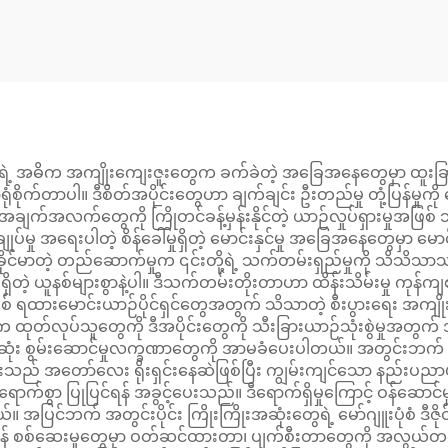
Arm
42410-30020 43
30010
ဲ့ အဓိက အကျိုးကျေးဇူးတွေက ခက်ခဲတဲ့ အခြေအနေတွေမှာ ထူးခြားတဲ့
အာရုံစိုက်တာပါ။ ဒီစိတ်အပိုင်းတွေဟာ ချက်ချင်း ဦးတည်မှု တုံ့ပြန်မှ
ု အဝင်အချက်အလက်တွေကို ကြိုတင်ခန့်မှန်းနိုင်တဲ့ ယာဉ်လှုပ်ရှားမှုအဖ
ချုပ်မှု အရေးပါတဲ့ စိန်ခေါ်မှုရှိတဲ့ မောင်းနှင်မှု အခြေအနေတွေမှာ မေ
်မာတဲ့ တည်ဆောက်မှုက ၎င်းတို့ရဲ့ သက်တမ်းရှည်မှုကို သိသိသာသာ ထ
းရှိတဲ့ ယူနစ်များစွာနဲ့ပါ။ ဒီသက်တမ်းတိုးတာဟာ ထိန်းသိမ်းမှု ကုန်ကျ
ီးပွားဖြစ် ရထားမောင်းယာဉ်ပိုင်ရှင်တွေအတွက် သိသာတဲ့ စီးပွားရေ
င်းမှုက ထုတ်လုပ်သူတွေကို ဒီအပိုင်းတွေကို သီးခြားယာဉ်သုံးစွဲမှုအတ
င်းဆုံး စွမ်းဆောင်မှုလက္ခဏာတွေကို အာမခံပေးပါတယ်။ အတွင်းဘက
ားသည် အတော်လေး ရိုးရှင်းနေဆဲဖြစ်ပြီး ကျွမ်းကျင်သော နည်းပည
ိရောက်စွာ ပြုပြင်ရန် အခွင့်ပေးသည်။ ဒီရောက်ရှိမှုကြောင့် ဝန်ဆောင်
ပါတယ်။ အပြင်ဘက် အတွင်းပိုင်း ကြိုးကြိုးအဆုံးတွေရဲ့ မော်ဂျူးပုံစံ
ဆေးမှုတွေမှာ ဝတ်ဆင်ထားတာ၊ ပျက်စီးတာတွေကို အလွယ်တကူ ရှာဖွေနိုင