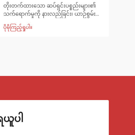
များ
တိုးတက်ထားသော ဆပ်ရှင်းပစ္စည်းများ၏
ထိန်
သက်ရောက်မှုကို နားလည်ခြင်း၊ ယာဉ်စွမ်း
ပိုမို
arms
ဆောင်ရည် ဝါသနာပါသူများသည်
ပိုမိုကြည့်ရှုပါ။
တစ်
အကောင်းဆုံး ထိန်းချုပ်မှုနှင့် တည်ငြိမ်မှုကို
အစိ
ရရှိရန်အတွက် ပစ္စည်းတစ်ခုချင်းစီသည်
angle
အရေးပါသော အခန်းကဏ္ဍမှ ပါဝင်ကြောင်း
နားလည်ကြသည်။ ဤအရေးကြီးသော
အစိတ်အပိုင်းများအနက် Rear Toe Arm
အဆင့်မြှင့်တင်မှုသည်...
ုရယူပါ