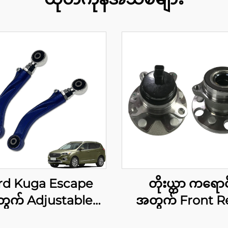
rd Kuga Escape
တိုးယ္တာ ကရောင
ွက် Adjustable
အတွက် Front R
r Wheel Camber
Wheel Hub Asse