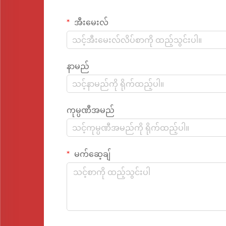
အီးမေးလ်
နာမည်
ကုမ္ပဏီအမည်
မက်ဆေ့ချ်