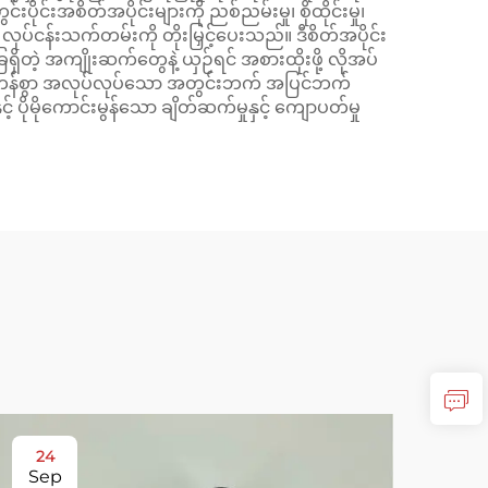
်းအစိတ်အပိုင်းများကို ညစ်ညမ်းမှု၊ စိုထိုင်းမှု၊
်ငန်းသက်တမ်းကို တိုးမြှင့်ပေးသည်။ ဒီစိတ်အပိုင်း
ေရှိတဲ့ အကျိုးဆက်တွေနဲ့ ယှဉ်ရင် အစားထိုးဖို့ လိုအပ်
 မှန်ကန်စွာ အလုပ်လုပ်သော အတွင်းဘက် အပြင်ဘက်
 ပိုမိုကောင်းမွန်သော ချိတ်ဆက်မှုနှင့် ကျောပတ်မှု
24
2
Sep
No