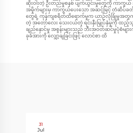
ဆိုးဝါးတဲ့ ဦးတည်မှုစနစ် ပျက်ယွင်းမှုတွေကို ကာကွယ်
အမှိုက်များမှ ကာကွယ်ပေးသော အဆင့်မြင့် တံဆိပ်ခတ်
တွေရဲ့ ကုန်ကျစရိတ်ထိရောက်မှုက ယာဉ်လုံခြုံမှုအတွက် ၎င
တဲ့ အတော်လေး သေးငယ်တဲ့ ရင်းနှီးမြှုပ်နှံမှုကို 
ချည်နှောင်မှု အစွန်းများသည် ဘီးအဝတ်ဆင်မှုပုံစံများကိ
ခုခံအားကို လျှော့ချခြင်းဖြင့် လောင်စာ ထိ
31
Jul