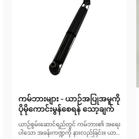
ကမ်ဘားများ - ယာဉ်အပြုအမူကို
ပိုမိုကောင်းမွန်စေရန် သော့ချက်
ယာဉ်စွမ်းဆောင်ရည်တွင် ကမ်ဘား၏ အရေး
ပါသော အခန်းကဏ္ဍကို နားလည်ခြင်း။ ယာဉ်