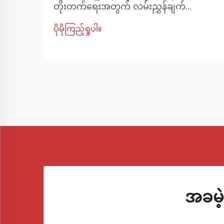
တိုးတက်ရေးအတွက် လမ်းညွှန်ချက်
ထိန်းချုပ်ရေးလက်နက်များသည် ယာဉ်၏
ပိုမိုကြည့်ရှုပါ။
ချိတ်ဆက်မှုစနစ်၏ အရေးပါသော
အစိတ်အပိုင်းများဖြစ်ပြီး ဘီးများနှင့် ဘောင်
ကို ချိတ်ဆက်ပေးပြီး အရှိန်မြှင့်ခြင်း၊ ဘရိတ်
ဆွဲခြင်းနှင့် ဘောင်ဝင်ခြင်းများအတွင်း ဘီး
များ လှုပ်ရှားပုံကို စီမံခန့်ခွဲ စတော့
ကန့်သတ်ချက်...
အခမဲ့