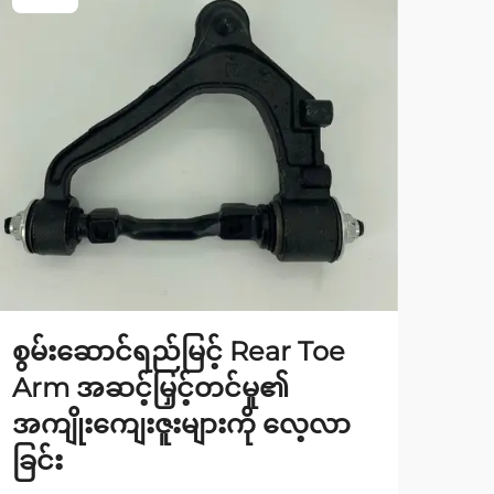
စွမ်းဆောင်ရည်မြင့် Rear Toe
ချိ
Arm အဆင့်မြှင့်တင်မှု၏
အသု
အကျိုးကျေးဇူးများကို လေ့လာ
လုပ
ခြင်း
Auto