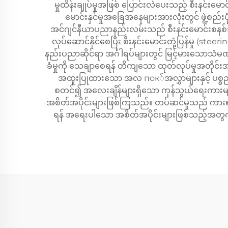
မှုထိန်းချုပ်မှုအဖြစ် ပြောင်းလဲပေးသည့် စီးနင်းမ
မောင်းနှင်မှုအခြေအနေများအားလုံးတွင် ဖွဲ့စည်း
အင်ဂျင်နီယာပညာနည်းလမ်းသည် စီးနင်းမောင်းစနစ်သည် 
လုပ်ဆောင်နိုင်စေပြီး စီးနင်းမောင်းတုံ့ပြန်မှု (ste
နည်းပညာဆိုင်ရာ အင်္ဂါရပ်များတွင် မြင့်မားသောသံမ
ခံမှုကို သေချာစေရန် တိကျသော ထုတ်လုပ်မှုအတိုင်းအတ
အထူးပြုထားသော အလ пок်အလွှာများနှင့် ပစ္စည်း
စတင်၍ အလေးချိန်များရှိသော ကုန်သွယ်ရေးကားမျာ
အစိတ်အပိုင်းများဖြစ်ကြသည်။ တပ်ဆင်မှုသည် ကား၏ လုံ
ရန် အရေးပါသော အစိတ်အပိုင်းများဖြစ်သည့်အတွက် သင