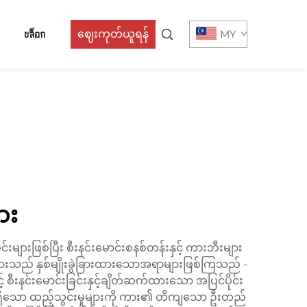
บล็อก
ဈေးကုတ်ယူရန်
MY
ျား
းများဖြစ်ပြီး စီးနင်းမောင်းစနစ်တန်းနှင့် ကားဘီးများ
ားသည် နှစ်မျိုးခွဲခြားထားသောအရာများဖြစ်ကြသည် -
့် စီးနင်းမောင်းခြင်းနှင့်ချိတ်ဆက်ထားသော အပြင်ပိုင်း
ရရှိသော ထည့်သွင်းမှုများကို ကား၏ တိကျသော ဦးတည်