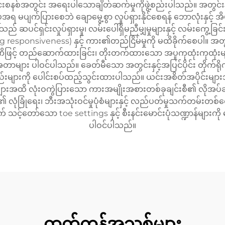
ောင်းစနစ်အတွင်း အရေးပါသောချိတ်ဆက်မှုကိုဖွဲ့စည်းပါသည်။ အတွင်းနှ
ပုံအရ မပျက်ပြားစေဘဲ ချောမွေ့စွာ လှုပ်ရှားနိုင်စေရန် ဘောလုံးနှင
ဆပင်ရှင်းလှုပ်ရှားမှု၊ လမ်းပေါ်ရှိမညီမျှမှုများနှင့် လမ်းကွေ့ခ
ering responsiveness) နှင့် ကား၏တည်ငြိမ်မှုကို မထိခိုက်စေပါ။ အတွ
ဏိဖြင့် တည်ဆောက်ထားခြင်း၊ တိုးတက်ထားသော အပူကုထုံးကုထုံးမျာ
ာများ ပါဝင်ပါသည်။ ခေတ်မီသော အတွင်းနှင့်အပြင်ပိုင်း တိုက်ရိုက
များကို ပေါင်းစပ်ထည့်သွင်းထားပါသည်။ ယင်းအစိတ်အပိုင်းများအ
းအထိ လုံးဝကွဲပြားသော ကားအမျိုးအစားတစ်ခုချင်းစီ၏ လိုအပ်ချ
ခြုံရေး၊ ဘီးအသုံးဝင်မှုပုံစံများနှင့် လည်ပတ်မှုသက်တမ်းတစ်လျှေ
့်တော်သော toe settings နှင့် စီးနင်းမောင်းပုံသဏ္ဍာန်များကို သ
ပါဝင်ပါသည်။
ထုတ်ကုန်အသစ်များ