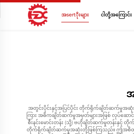
အsertိုးများ
ငါတို့အကြောင်း
အတ
အတွင်းပိုင်းနှင့်အပြင်ပိုင်း တိုက်ရိုက်ချိတ်ဆက်မှု
ကြား အဓိကချိတ်ဆက်မှုအမှတ်များအဖြစ် လုပ်ဆောင်ပ
စီးနင်းမောင်းတန်း (သို့) ဗဟိုချိတ်ဆက်မှုတန်းနှင့် တ
တိုက်ရိုက်ချိတ်ဆက်မှုအဆုံးတို့ဖြစ်ကြသည်။ ဤအစိ