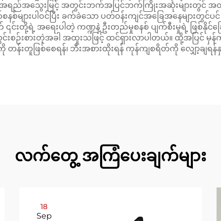
 အရည်အသွေးမြင့် အတွင်းဘက်အပြင်ဘက်ကြိုးအဆုံးများတွင် အတွင်းပိုင
စနစ်များပါဝင်ပြီး ခက်ခဲသော ပတ်ဝန်းကျင်အခြေအနေများတွင်ပင် လုပ
်းတို့ရဲ့ အရေးပါတဲ့ ကဏ္ဍနဲ့ ဦးတည်မှုစနစ် ပျက်စီးမှုရဲ့ ဖြစ်နိုင်ခြ
ထည့်သွင်းစဉ်းစားတဲ့အခါ အထူးသဖြင့် ထင်ရှားလာပါတယ်။ ထို့အပြင်
ု တန်းတူဖြစ်စေရန်၊ ဘီးအစားထိုးရန် ကုန်ကျစရိတ်ကို လျှော့ချရန်နှင့်
လက်တွေ့ အကြံပေးချက်များ
18
Sep