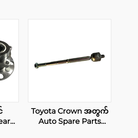
်
Toyota Crown အတွက်
ear
Auto Spare Parts
mbly
Inner Rack End