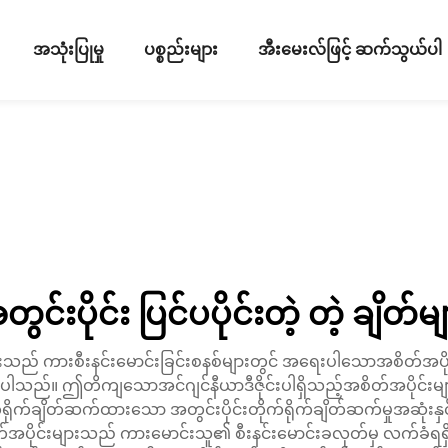
အသုံးပြုမှု
ပစ္စည်းများ
အီးမေးလ်ဖြင့် ဆက်သွယ်ပါ
ွင်းပိုင်း ပြင်ပပိုင်းတဲ့ တဲ့ ချိတ်မ
အဆုံးသည် ကားစီးနင်းမောင်းခြင်းစနစ်များတွင် အရေးပါသောအစိတ်အပိုင်
ါသည်။ ဤတိကျသောအင်ဂျင်နီယာဒီဇိုင်းပါရှိသည့်အစိတ်အပိုင်းမျ
ိုက်ရိုက်ချိတ်ဆက်ထားသော အတွင်းပိုင်းတိုက်ရိုက်ချိတ်ဆက်မှုအဆုံးနှင
တ်အပိုင်းများသည် ကားမောင်းသူ၏ စီးနင်းမောင်းခလုတ်မှ လက်ခံ