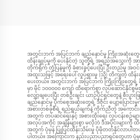
အတွင်းဘက် အပြင်ဘက် ချည်နှောင်မှု ကြိုးအဆုံးတွေရ
ထိန်းချုပ်မှုကို ပေးနိုင်တဲ့ သူတို့ရဲ့ အရည်အသွေးကို 
တိုက်ရိုက် တုံ့ပြန်မှုကို ခံစားခွင့်ပေးပြီး ဦးတည်မှ
အထူးသဖြင့် အရေးပေါ် လှုပ်ရှားမှု (သို့) တိကျတဲ့ ထိန်း
ပေးတယ်။ အတွင်းဘက် အပြင်ဘက် ကြိုးကြိုးတွေရဲ့ ခိုင
မှာ မိုင် ၁၀၀၀၀၀ ကျော် ထိရောက်စွာ လုပ်ဆောင်နိုင်စွမ်
လျှော့ချပေးပြီး တစ်ဦးချင်း ယာဉ်ပိုင်ရှင်တွေနဲ့ စ
ချည်နှောင်မှု ပိုက်စေ့အဆုံးတွေရဲ့ ဒီဇိုင်း ပျော့ပြော
အစားတစ်ခုစီရဲ့ ရည်ရွယ်ချက်နဲ့ ကိုက်ညီတဲ့ အကော
အတွက် တပ်ဆင်ရေးနှင့် အစားထိုးရေး လုပ်ငန်းစဉ်မျ
အလုပ်အကိုင် အချိန်များစွာ မလိုဘဲ ဒီအပိုင်းများကို ထ
အတွက် ပုံမှန် ပြုပြင်ထိန်းသိမ်းမှု ပိုမိုတတ်နိုင်လာ
ပါတယ်။ အကြောင်းက နည်းပညာပညာရှင်တွေဟာ ပုံမှန် စစ်