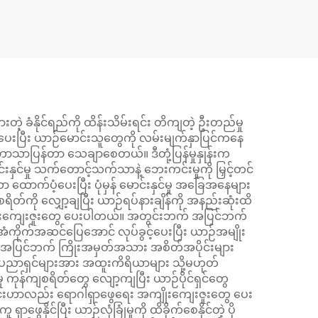
550-
45503-30070
 ခံနိုင်ရည်ကို ထိန်းသိမ်းရင်း တိကျတဲ့ ဦးတည်မှု
ုကို ပေးပြီး ယာဉ်မောင်းသူတွေကို လမ်းမျက်နှာပြင်ကနေ
ြစ် ဘာသာပြန်တာ သေချာစေတယ်။ ဒီတုံ့ပြန်မှုနှုန်းက
ာင်းနှင်မှု သက်တောင့်သက်သာနဲ့ ဘေးကင်းမှုကို မြှင့်တင်
ောက်ပံ့ပေးပြီး ပုံမှန် မောင်းနှင်မှု အခြေအနေများ
စရိတ်ကို လျှော့ချပြီး ယာဉ်ရပ်နားချိန်ကို အနည်းဆုံးထိ
း အကျိုးကျေးဇူးတွေ ပေးပါတယ်။ အတွင်းဘက် အပြင်ဘက်
ွက် အံကိုက်အဆင်ပြေအောင် လုပ်ခွင့်ပေးပြီး ယာဉ်အမျိုး
် အပြင်ဘက် ကြိုးအမှတ်အသား အစိတ်အပိုင်းများ
ာပညာရှင်များအား အထူးကိရိယာများ သို့မဟုတ်
မှု ကုန်ကျစရိတ်တွေ လျော့ကျပြီး ယာဉ်ပိုင်ရှင်တွေ
 ဒီဇိုင်းဟာလည်း ရောဂါရှာဖွေရေး အကျိုးကျေးဇူးတွေ ပေး
်ပြီး ယာဉ်လုံခြုံမှုကို ထိခိုက်စေနိုင်တဲ့ ပို