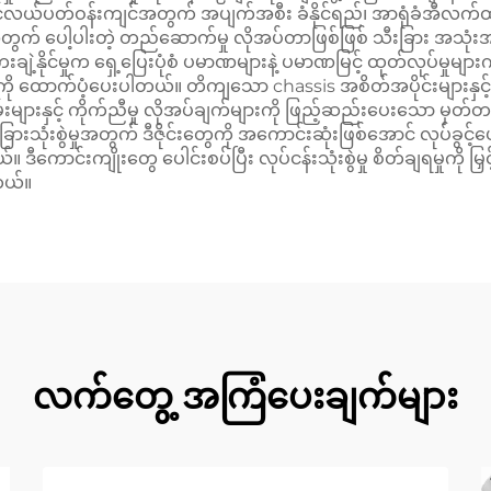
ပင်လယ်ပတ်ဝန်းကျင်အတွက် အပျက်အစီး ခံနိုင်ရည်၊ အာရုံခံအီလက်
ွက် ပေါ့ပါးတဲ့ တည်ဆောက်မှု လိုအပ်တာဖြစ်ဖြစ် သီးခြား အသုံး
ချဲ့နိုင်မှုက ရှေ့ပြေးပုံစံ ပမာဏများနဲ့ ပမာဏမြင့် ထုတ်လုပ်မှုများ
ှုကို ထောက်ပံ့ပေးပါတယ်။ တိကျသော chassis အစိတ်အပိုင်းများ
ားနှင့် ကိုက်ညီမှု လိုအပ်ချက်များကို ဖြည့်ဆည်းပေးသော မှတ်တမ်းတ
းသုံးစွဲမှုအတွက် ဒီဇိုင်းတွေကို အကောင်းဆုံးဖြစ်အောင် လုပ်ခွင့်ပေးပြ
်။ ဒီကောင်းကျိုးတွေ ပေါင်းစပ်ပြီး လုပ်ငန်းသုံးစွဲမှု စိတ်ချရမှုကို မြ
တယ်။
လက်တွေ့ အကြံပေးချက်များ