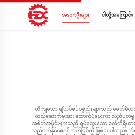
အsertိုးများ
ငါတို့အကြောင်း
တိကျသော ချိယပ်စပ်ပစ္စည်းများသည် ခေတ်မီထုတ်လုပ်
တည်ဆောက်မှုအား ထောက်ပံ့ပေးကာ လည်ပတ်မှုတည်
အစိတ်အပိုင်းများသည် ရှုပ်ထွေးသော စက်ကိရိယာများ
လည်ပတ်နိုင်စေရန် အုတ်မြစ်ကို ဖြစ်စေပါသည်။ တ