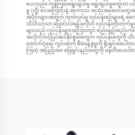
ပေးသည်။ ကုန်ကြမ်းရွေးချယ်မှု ရွေးချယ်မှုတွေဟာ 
မှု (သို့) လေကြောင်းနဲ့ အာကာသ အသုံးအဆောင်တွေအတ
အပိုင်းများအတွက် ထုတ်လုပ်မှု လုပ်ငန်းစဉ်များရဲ့ စကေး
သိသိသာသာ ပြောင်းလဲရန် မလိုဘဲ လုပ်ငန်းတိုးတက်မ
များသည် လုပ်ငန်းများအကြားတွင် စည်းမျဉ်းစည်းကမ်းမျ
အလိုက်သင့်ပြင်ဆင်နိုင်စွမ်းတွေက လုပ်ငန်းတွေကို သီးခြာ
ထောက်ပံ့ရေး ကွင်းဆက် စီမံခန့်ခွဲမှုကို ရိုးရှင်းစေပါတယ
ကြတဲ့ အပြည့်အဝ ဖြေရှင်းနည်းတွေကို ဖန်တီးပေးပါ