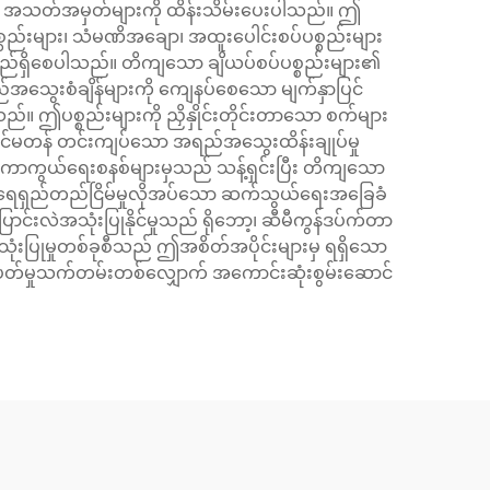
မှု အသတ်အမှတ်များကို ထိန်းသိမ်းပေးပါသည်။ ဤ
္စည်းများ၊ သံမဏိအချော၊ အထူးပေါင်းစပ်ပစ္စည်းများ
်ရည်ရှိစေပါသည်။ တိကျသော ချိယပ်စပ်ပစ္စည်းများ၏
်အသွေးစံချိန်များကို ကျေနပ်စေသော မျက်နှာပြင်
သည်။ ဤပစ္စည်းများကို ညှိနှိုင်းတိုင်းတာသော စက်များ
င် အင်မတန် တင်းကျပ်သော အရည်အသွေးထိန်းချုပ်မှု
် ကာကွယ်ရေးစနစ်များမှသည် သန့်ရှင်းပြီး တိကျသော
 ရေရှည်တည်ငြိမ်မှုလိုအပ်သော ဆက်သွယ်ရေးအခြေခံ
ာင်းလဲအသုံးပြုနိုင်မှုသည် ရိုဘော့၊ ဆီမီကွန်ဒပ်က်တာ
အသုံးပြုမှုတစ်ခုစီသည် ဤအစိတ်အပိုင်းများမှ ရရှိသော
း လည်ပတ်မှုသက်တမ်းတစ်လျှောက် အကောင်းဆုံးစွမ်းဆောင်