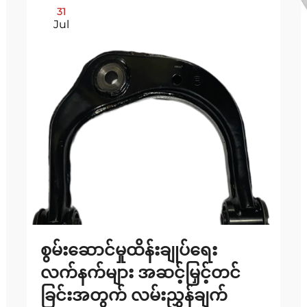
31
Jul
စွမ်းဆောင်မှုထိန်းချုပ်ရေး
လက်နက်များ အဆင့်မြှင့်တင်
ခြင်းအတွက် လမ်းညွှန်ချက်