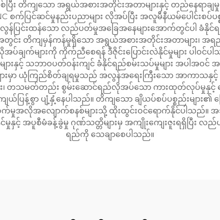
ဖြစ်ပြီး တိကျသော အရွယ်အစားအတိုင်းအတာများနှင့် တည်နေရာချ
CNC စက်ပြင်ဆင်မှုနည်းပညာများ လိုအပ်ပြီး အလူမီနီယမ်ပေါင်းစပ်ပစ
ကာ အလွန်ပြင်းထန်သော လည်ပတ်မှုအခြေအနေများအောက်တွင်ပါ ခံနိုင
ီတာအတွင်း တိကျမှန်ကန်မှုရှိသော အရွယ်အစားအတိုင်းအတာများ၊ အရည
်ချက်များကို ကိုက်ညီစေရန် ဒီဇိုင်းပြောင်းလဲနိုင်မှုများ ပါဝင်ပါ
မှုများနှင့် သဘာဝပတ်ဝန်းကျင် ခံနိုင်ရည်စမ်းသပ်မှုများ အပါအဝ
မှုများမှာ ယုံကြည်စိတ်ချရမှုသည် အလွန်အရေးကြီးသော အာကာသနှင့
၊ တသမတ်တည်း စွမ်းဆောင်ရည်လိုအပ်သော ကားထုတ်လုပ်မှုနှင့်
ျယ်ပြန့်စွာ ပျံ့နှံ့နေပါသည်။ တိကျသော ချိယပ်စပ်ပစ္စည်းများ၏ ပြေ
် စက်မှုအလိုအလျောက်စနစ်များသို့ ထိုးထွင်းဝင်ရောက်နိုင်ပါသည်။ 
ုနှင့် အပူစီမံခန့်ခွဲမှု ဂုဏ်သတ္တိများမှ အကျိုးကျေးဇူးရရှိပြီ
ရည်ကို သေချာစေပါသည်။