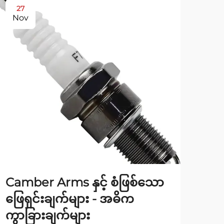
27
2
Nov
No
Camber Arms နှင့် စံဖြစ်သော
စွမ
ဖြေရှင်းချက်များ - အဓိက
အတ
ကွာခြားချက်များ
မြင