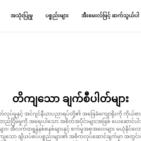
အသုံးပြုမှု
ပစ္စည်းများ
အီးမေးလ်ဖြင့် ဆက်သွယ်ပါ
တိကျသော ချက်စီပါတ်များ
မှုနှင့် အင်ဂျင်နီယာပညာရပ်တို့၏ အခြေခံကျောရိုးကို ကိုယ်စားပြုပ
ငြိမ်မှုကို အရေးပါသော အစိတ်အပိုင်းများအဖြစ် ပေးဆောင်ပါသ
၊ အီလက်ထရွန်နစ်စနစ်များနှင့် စက်မှုအစုအဝေးများ မယုံနိုင်လောက်အ
ိကျသော ချိယပ်စပ်ပစ္စည်းများ၏ အဓိကလုပ်ဆောင်ချက်မှာ အတွင်းပိ