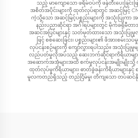
သည့် မာကျောသော ဖရိမ်ဝပ်ကို ဖန်တီးပေးခြင်း
အစိတ်အပိုင်းများကို ထုတ်လုပ်ရာတွင် အဆင့်မြင့် 
ကဲ့သို့သော အဆင့်မြင့်ပစ္စည်းများကို အသုံးပြု
နည်းပညာဆိုင်ရာ အင်္ဂါရပ်များတွင် မိုက်ခရိုမ
အဆင်အပြင်များနှင့် သတ်မှတ်ထားသော အသုံးပြုမှုလိုအပ
ဖြင့် စစ်ဆေးခြင်း၊ ပစ္စည်းများ၏ ဖိအားစမ်းသပ်
လုပ်ငန်းစဉ်များကို ကျော်လွှားရပါသည်။ အသုံးပြု
လည်ပတ်မှုလိုအပ်သည့် ဆေးဘက်ဆိုင်ရာကိရိယာများ
အဆောက်အအုံများအထိ စက်မှုလုပ်ငန်းအမျိုးမျိုးသို့ က
ထုတ်လုပ်မှုကိရိယာများ၊ ဓာတ်ခွဲခန်းကိရိယာများနှင့
မူလကတည်ရှိသည့် တည်ငြိမ်မှု၊ တိကျသော တပ်ဆင်နိုင်မှ