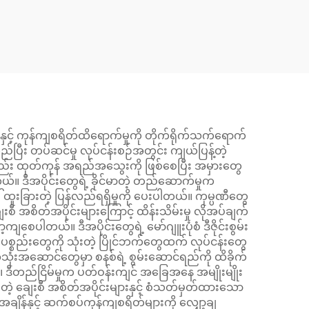
ng
Rod Stabilizer Link Kit
င့် ကုန်ကျစရိတ်ထိရောက်မှုကို တိုက်ရိုက်သက်ရောက်
ြီး တပ်ဆင်မှု လုပ်ငန်းစဉ်အတွင်း ကျယ်ပြန့်တဲ့
တည်း ထုတ်ကုန် အရည်အသွေးကို ဖြစ်စေပြီး အမှားတွေ
ါတယ်။ ဒီအပိုင်းတွေရဲ့ ခိုင်မာတဲ့ တည်ဆောက်မှုက
ါ် ထူးခြားတဲ့ ပြန်လည်ရရှိမှုကို ပေးပါတယ်။ ကုမ္ပဏီတွေ
ီ အစိတ်အပိုင်းများကြောင့် ထိန်းသိမ်းမှု လိုအပ်ချက်
စေပါတယ်။ ဒီအပိုင်းတွေရဲ့ မော်ဂျူးပုံစံ ဒီဇိုင်းစွမ်း
ုးပစ္စည်းတွေကို သုံးတဲ့ ပြိုင်ဘက်တွေထက် လုပ်ငန်းတွေ
ဲ့ အသုံးအဆောင်တွေမှာ စနစ်ရဲ့ စွမ်းဆောင်ရည်ကို ထိခိုက်
 ဒီတည်ငြိမ်မှုက ပတ်ဝန်းကျင် အခြေအနေ အမျိုးမျိုး
တဲ့ ချေးစီ အစိတ်အပိုင်းများနှင့် စံသတ်မှတ်ထားသော
အချိန်နှင့် ဆက်စပ်ကုန်ကျစရိတ်များကို လျှော့ချ