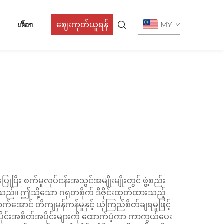
บล็อก
ဈေးကုတ်ယူရန်
MY
ြီး စက်မှုလုပ်ငန်းအသွင်အမျိုးမျိုးတွင် ဖွဲ့စည်း
ည်။ ဤသို့သော ဂရုတစိုက် ဒီဇိုင်းထုတ်ထားသည့်
ောင် တိကျမှန်ကန်မှုနှင့် ယုံကြည်စိတ်ချရမှုဖြင့်
ုင်းအစိတ်အပိုင်းများကို ထောက်ပံ့ကာ ကာကွယ်ပေး