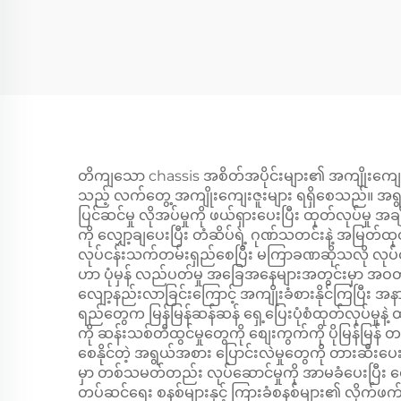
Camber Arms
Whe
33324069283
424
တိကျသော chassis အစိတ်အပိုင်းများ၏ အကျိုးကျေးဇူး
သည့် လက်တွေ့ အကျိုးကျေးဇူးများ ရရှိစေသည်။ အရွယ်
ပြင်ဆင်မှု လိုအပ်မှုကို ဖယ်ရှားပေးပြီး ထုတ်လုပ်
ကို လျှော့ချပေးပြီး တံဆိပ်ရဲ့ ဂုဏ်သတင်းနဲ့ အမြတ်ထုတ
လုပ်ငန်းသက်တမ်းရှည်စေပြီး မကြာခဏဆိုသလို လုပ်ငန်းရဲ့
ဟာ ပုံမှန် လည်ပတ်မှု အခြေအနေများအတွင်းမှာ အဝတ်အစား
လျော့နည်းလာခြင်းကြောင့် အကျိုးခံစားနိုင်ကြပြီး အနား
ရည်တွေက မြန်မြန်ဆန်ဆန် ရှေ့ပြေးပုံစံထုတ်လုပ်မှုနဲ့
ကို ဆန်းသစ်တီထွင်မှုတွေကို စျေးကွက်ကို ပိုမြန်မြန် တ
စေနိုင်တဲ့ အရွယ်အစား ပြောင်းလဲမှုတွေကို တားဆီးပေ
မှာ တစ်သမတ်တည်း လုပ်ဆောင်မှုကို အာမခံပေးပြီး စျေ
တပ်ဆင်ရေး စနစ်များနှင့် ကြားခံစနစ်များ၏ လိုက်ဖက်မှု