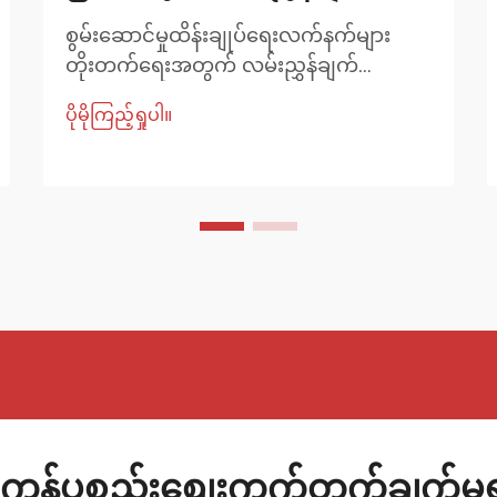
စွမ်းဆောင်မှုထိန်းချုပ်ရေးလက်နက်များ
တိုးတက်ရေးအတွက် လမ်းညွှန်ချက်
ထိန်းချုပ်ရေးလက်နက်များသည် ယာဉ်၏
ပိုမိုကြည့်ရှုပါ။
ချိတ်ဆက်မှုစနစ်၏ အရေးပါသော
အစိတ်အပိုင်းများဖြစ်ပြီး ဘီးများနှင့် ဘောင်
ကို ချိတ်ဆက်ပေးပြီး အရှိန်မြှင့်ခြင်း၊ ဘရိတ်
ဆွဲခြင်းနှင့် ဘောင်ဝင်ခြင်းများအတွင်း ဘီး
များ လှုပ်ရှားပုံကို စီမံခန့်ခွဲ စတော့
ကန့်သတ်ချက်...
ကုန်ပစ္စည်းစျေးကွက်တွက်ချက်မှ