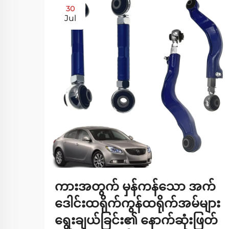
30
Jul
ကားအတွက် မှန်ကန်သော အက်
ဒေါင်းထရိုက်ကွန်ထရိုက်အမ်များ
ရွေးချယ်ခြင်း၏ နောက်ဆုံးဖြတ်