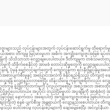
el Hub Assembly
Strut Mounti
10-30020 43550-
30010
များသည် လုပ်ငန်းများအတွက် လုပ်ငန်းဆောင်ရွက်မှု ထိရောက်မှုနှ
အစား တိကျမှု မြင့်မားမှုဟာ အဓိက အကျိုးကျေးဇူးအဖြစ် ရပ်တည်ပ
မှု အချိန်ကို သိသိသာသာ လျှော့ချပေးပါတယ်။ ဒီတိကျမှုက တစ်သမတ်
်မှုကို ထိခိုက်စေနိုင်တဲ့ အာမခံ တောင်းဆိုမှုတွေကို လျှော့ချပေးပ
 ပုံမှန် မျှော်လင့်ချက်တွေကို ကျော်လွန်ကာ ရင်းနှီးမြှုပ်နှံမှုအပေ
ပျက်စီးမှုနှင့် အပြောင်းအလဲကို ခံနိုင်ရည်ရှိသည့် တိကျတဲ့ ချေးစ
ယူချိန် လျော့နည်းလာစေပြီး ထိန်းသိမ်းမှု ကုန်ကျစရိတ်လည်း လျော့ကျ
 ထုတ်ကုန် ဖွံ့ဖြိုးတိုးတက်မှုကို ပိုလွယ်ကူစေပြီး အစဉ်အလာ အစားထိ
င်ပို့ခွင့်ပေးပါတယ်။ အပူပိုင်း တည်ငြိမ်မှုဟာ အပူချိန်ကို အာရုံခံတ
းခြင်းဖြင့် နောက်ထပ် အရေးပါတဲ့ အကျိုးကျေးဇူးတစ်ခု ဖြစ်ပါတယ်။
းကြီးတဲ့ စနစ် ပျက်စီးမှု အန္တရာယ်ကို လျော့နည်းစေပါတယ်။ တိကျ
သည် ပေါင်းစပ်မှု လုပ်ငန်းစဉ်များကို ချောမွေ့စေပြီး အင်ဂျင်နီယာ 