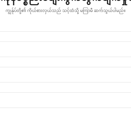
ကျွန်ုပ်တို့၏ ကိုယ်စားလှယ်သည် သင့်ထံသို့ မကြာမီ ဆက်သွယ်ပါမည်။