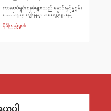
ကားဆပ်ရှင်းစနစ်များသည် မောင်းနှင်မှုစွမ်း
ကားတ
ဆောင်ရည်၊ တုံ့ပြန်မှုဂုဏ်သတ္တိများနှင့်
ရာတ
ယာဉ်၏ စုစုပေါင်းဂြိုဟ်သင်္ချေကို ဆုံးဖြတ်
ထိပ်
ပိုမိုကြည့်ရှုပါ။
ပိုမို
ရာတွင် အရေးပါသော အခန်းကဏ္ဍမှ ပါဝင်
ထိန်း
သည်။ စွမ်းဆောင်ရည်မြှင့်တင်ရန်
အစိ
စိတ်ဝင်စားသူများနှင့် ပညာရှင်မီးကာများက
အခန်
ပြောင်းလဲတပ်ဆင်လေ့ရှိသော ဆပ်ရှင်း
သက်ရ
ပစ္စည်းများအနက် ကမ်ဘာ...
မကြ
အစိတ
ုရယူပါ