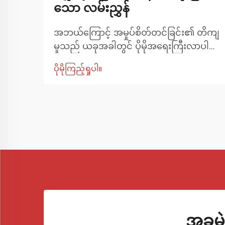
သော လမ်းညွှန်
အဘယ်ကြောင့် အမှုပ်စိတ်တင်ခြင်း၏ တိကျ
မှုသည် ယခုအခါတွင် ပိုမိုအရေးကြီးလာပါ
သနည်း။ စွမ်းဆောင်ရည်တိုးတက်မှု
ပိုမိုကြည့်ရှုပါ။
များသည် ကားပါတီဝင်များနှင့် နေ့စဉ်မောင်း
နှင်သူများအကြားတွင် ပိုမိုလူကြိုက်များလာ
နေပါသည်။ ပိုကောင်းမွန်သော ထိန်းချုပ်မှု၊
ဘီးများကို ညှိနှိုင်းခြင်းကို သေချာစေရန်
အတွက် အလွန်အရေးပါသော်လည်း အများ
အားဖြင့် မေ့လျော့တတ်သော အစိတ်အပိုင်း
များထဲမှတစ်ခုဖြစ်ပါသည်။
အခမဲ့