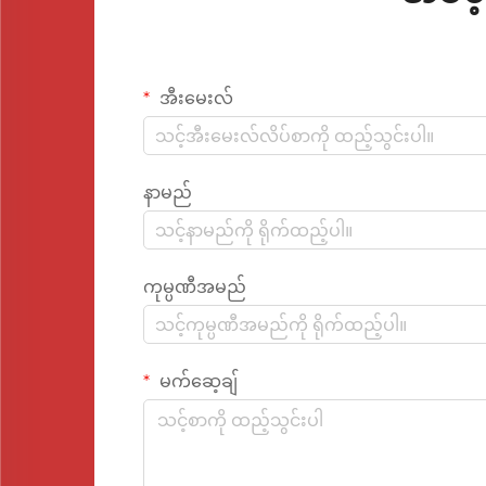
အီးမေးလ်
နာမည်
ကုမ္ပဏီအမည်
မက်ဆေ့ချ်