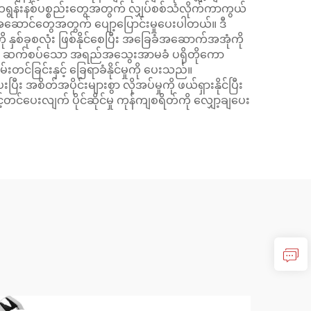
ထရွန်းနစ်ပစ္စည်းတွေအတွက် လျှပ်စစ်သံလိုက်ကာကွယ်
အဆောင်တွေအတွက် ပျော့ပြောင်းမှုပေးပါတယ်။ ဒီ
ကို နှစ်ခုစလုံး ဖြစ်နိုင်စေပြီး အခြေခံအဆောက်အအုံကို
နှင့် ဆက်စပ်သော အရည်အသွေးအာမခံ ပရိုတိုကော
င်ခြင်းနှင့် ခြေရာခံနိုင်မှုကို ပေးသည်။
ီး အစိတ်အပိုင်းများစွာ လိုအပ်မှုကို ဖယ်ရှားနိုင်ပြီး
ှင့်တင်ပေးလျက် ပိုင်ဆိုင်မှု ကုန်ကျစရိတ်ကို လျှော့ချပေး