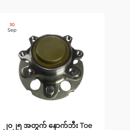
30
2
Sep
No
၂၀၂၅ အတွက် နောက်ဘီး Toe
Cam