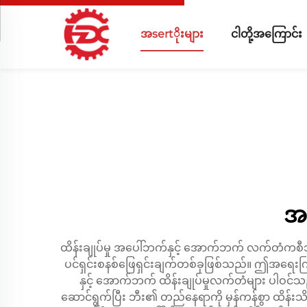
အsertိုးများ
ငါတို့အကြောင်း
အပ
ထိန်းချုပ်မှု အပေါ်ဘက်နှင့် အောက်ဘက် လက်တံကစီသည်
ပင်ရှင်းစနစ်ဖြေရှင်းချက်တစ်ခုဖြစ်သည်။ ဤအရေးကြီး
နှင့် အောက်ဘက် ထိန်းချုပ်မှုလက်တံများ ပါဝင
ဆောင်ရွက်ပြီး ဘီး၏ တည်နေရာကို မှန်ကန်စွာ ထိန်း