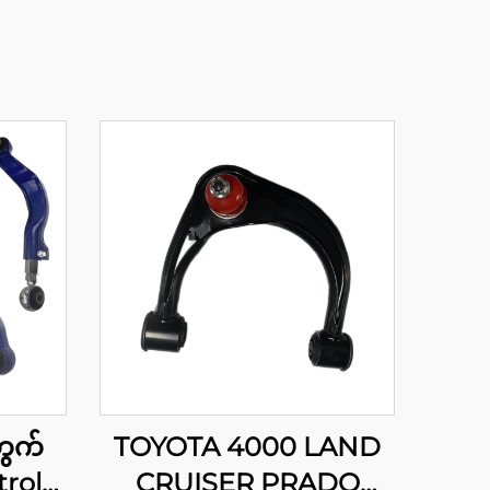
ွက်
TOYOTA 4000 LAND
trol
CRUISER PRADO