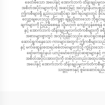
ခေတ်မီသော အပေါ်နှင့် အောက်ဘက် ထိန်းချုပ်မှုလ
အစိတ်အပိုင်းများကဲ့သို့ အဆင့်မြင့် အင်ဂျင်နီယာပစ္
ဤကစီများရှိ နည်းပညာဆိုင်ရာ အင်္ဂါရပ်များတွင် ခိ
လျှော့ချပေးသည့် တိကျစွာ ချိန်ညှိထားသော ဘိုရှင်း
ချက်များကို ပြည့်မီစေရန် သို့မဟုတ် ကျော်လွန်စေရန် စ
နှင့် အောက်ဘက် ထိန်းချုပ်မှုလက်တံကစီများကို ခ
အစားများစွာတွင် အသုံးပြုနိုင်သည်။ ဆပင်ရှင်းစနစ်
ဆောင်ရွက်နေသော ကားများအတွက် ဤကစီများသည် အထူးတ
နှင့် မက်ဖ်ဆွန်းစထရပ်စစ်တမ်းများကဲ့သို့ ကွဲပြားသေ
ရော်ဖက်ရှင်နယ် ယာဉ်မော်တော်ပြင်ဆရာများနှင့
အစိတ်အပိုင်းအားလုံးကို တစ်ပိုင်းတည်းအထုပ်အဖြစ
အပေါ်နှင့် အောက်ဘက် ထိန်းချုပ်မှုလက်တံကစီများ 
သတ္တုဗေဒနှင့် စွမ်းဆောင်ရည