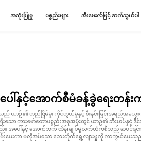
အသုံးပြုမှု
ပစ္စည်းများ
အီးမေးလ်ဖြင့် ဆက်သွယ်ပါ
ေါ်နှင့်အောက်စီမံခန့်ခွဲရေးတန်း
 ယာဉ်၏ တည်ငြိမ်မှု၊ ကိုင်တွယ်မှုနှင့် စီးနင်းခြင်းအရည်အသွေးကိ
သော ကားမော်တော်ပစ္စည်းအစုအပုံးတွင် ယာဉ်၏ ဘီးဟပ်နှင့် ဒိုင်းရ
်သည်။ အပေါ်နှင့် အောက်ဘက် ထိန်းချုပ်မှုလက်တံကစီသည် ဆပင်ရှ
သိမ်းပေးကာ မလိုအပ်သော ဘေးတိုက်ရွေ့လျားမှုကို ကာကွယ်ပေးသည့်အ