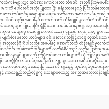
က်တံကစီများတွင် အင်အားကောင်းသော သံမဏိ၊ အလူမီနီယမ်ပေါင်းစပ
စည်းများကို ပေါင်းစပ်အသုံးပြုထားပြီး ခရီးသွားနေစဉ် ပြင်းထန်သေ
ုင်မာသော တပ်ဆင်မှုနေရာများ၊ ချေးမတက်သော အလ пок်များနှင့် အသံ
များ ပါဝင်သည်။ အပေါ်နှင့် အောက်ဘက် ထိန်းချုပ်မှုလက်တံကစီတစ်ခ
မ်းသပ်မှုများ ပြုလုပ်ပြီး ရှိပြီးသား ဆပင်ရှင်းစနစ်များနှင့် အဆင်ပ
ရီးသွားကားများမှ စတင်၍ လေးလံသော ကုန်တင်ကားများနှင့် စွမ်းဆ
 ပျက်စီးနေသော ယာဉ်များ၊ စွမ်းဆောင်ရည်မြှင့်တင်မှု လိုအပ်သော ယာဉ်
န်ဖိုးရှိပါသည်။ အပေါ်နှင့် အောက်ဘက် ထိန်းချုပ်မှုလက်တံကစီ၏
ာ ဆပင်ရှင်း အဆောက်အဦများကို လက်ခံနိုင်သည့် လှည့်ပြောင်းမှုအမှ
် ကားဝါသနာရှင်များသည် ဤစုံလင်သော ကစီများကို ယုံကြည်စွာ အသ
် ပေးပို့ပြီး တပ်ဆင်မှုအချိန်ကို လျှော့ချပေးကာ အစိတ်အပိုင်းမျ
ထုတ်လုပ်ရာတွင် အသုံးပြုသော တိကျသည့် ထုတ်လုပ်မှုလုပ်ငန်းစဉ်တွင်
်နှင့် ကာလရှည်တည်တံ့မှုကို သေချာစေသည့် အရည်အသွေးထိန်းချုပ်