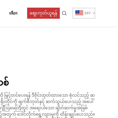
บล็อก
ဈေးကုတ်ယူရန်
MY
ကစ်
ု မြှင့်တင်ပေးရန် ဒီဇိုင်းထုတ်ထားသော စုံလင်သည့် ဆ
ိုးတိုင်ကို ချက်စီဘုတ်နှင့် ဆက်သွယ်ပေးသည့် အပေါ်
င်းဂျီဩမေတြီတွင် အရေးပါသော ချိတ်ဆက်မှုအဖြစ်
တွက် ဒေါင်လိုက်ရွေ့လျားမှုကို ထိန်းချုပ်ပေးသည်။