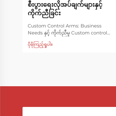
စီးပွားရေးလိုအပ်ချက်များနှင့်
ကိုက်ညီခြင်း
Custom Control Arms: Business
Needs နှင့် ကိုက်ညီမှု Custom control
arms သည် အစုလိုက်ထုတ်လုပ်သော one-
ပိုမိုကြည့်ရှုပါ။
size-fits-all အစိတ်အပိုင်းများနှင့်မတူဘဲ၊
အထူးပြုထားသော ယာဉ်လိုအပ်ချက်များကို
ဖြည့်ဆည်းရန်ဒီဇိုင်းထုတ်ထားသော အထူးပြု
ထားသော ချိတ်ဆက်မှု အစိတ်အပိုင်းများ
ဖြစ်သည်။ လုပ်ငန်းတွေအတွက် လုပ်ငန်းတွေ
လို...