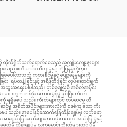
r Toe
အတွက် Upper Control
Arm
ု့ကို တိုက်ရိုက်သက်ရောက်စေသည့် အကျိုးကျေးဇူးများ
် စတီယာင်း တိကျမှုနှင့် တုံ့ပြန်မှုတို့တွင်
်ပေါ်လာသည့် ကစားနိုင်မှုနှင့် ပျော့နေမှုများကို
၊ ရပ်တန့်ခြင်းနှင့် အရှိန်တိုးခြင်း လုပ်ဆောင်ချက်
ွက် အထူးအရေးပါပါသည်။ တစ်ခုချင်းစီ အစိတ်အပိုင်း
ျေးကွက်တန်ဖိုး ကောင်းမွန်မှုဖြစ်ပြီး ကီးတ်
ကို ရရှိစေပါသည်။ ကီးတ်များတွင် တပ်ဆင်မှု ထိ
ဆင်မှု အစိတ်အပိုင်းများအားလုံးကို စနစ်ကျသော ကီး
်စေပါသည်။ အပေါ်နှင့်အောက်ခြေထိန်းချုပ်မှု လက်မော
 အားနည်းခြင်း၊ ဘီးများ မတမ်းတဘက် အသုံးပြုမှုနှင့်
်မီ ထိန်းချုပ်မှု လက်မောင်းကီးတ်များတွင် ပိုမို