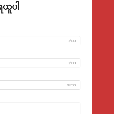
ုရယူပါ
0/100
0/100
0/200