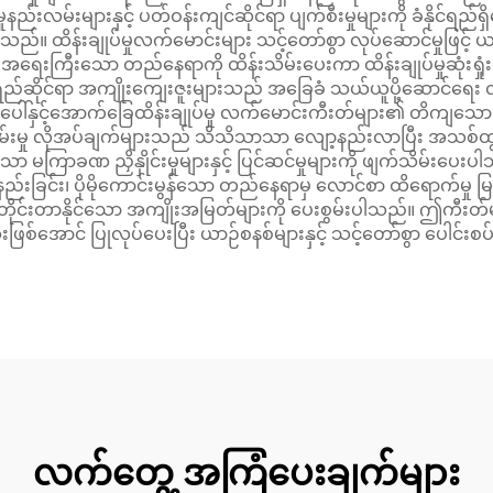
ည်းလမ်းများနှင့် ပတ်ဝန်းကျင်ဆိုင်ရာ ပျက်စီးမှုများကို ခံနိုင်ရည
သည်။ ထိန်းချုပ်မှုလက်မောင်းများ သင့်တော်စွာ လုပ်ဆောင်မှုဖြင
ေးကြီးသော တည်နေရာကို ထိန်းသိမ်းပေးကာ ထိန်းချုပ်မှုဆုံးရှုံးမှ
ိုင်ရာ အကျိုးကျေးဇူးများသည် အခြေခံ သယ်ယူပို့ဆောင်ရေး လိုအပ်ချ
ေါ်နှင့်အောက်ခြေထိန်းချုပ်မှု လက်မောင်းကီးတ်များ၏ တိကျသော ဂ
ိမ်းမှု လိုအပ်ချက်များသည် သိသိသာသာ လျော့နည်းလာပြီး အသစ်ထွ
 မကြာခဏ ညှိနှိုင်းမှုများနှင့် ပြင်ဆင်မှုများကို ဖျက်သိမ်းပေးပ
ော့နည်းခြင်း၊ ပိုမိုကောင်းမွန်သော တည်နေရာမှ လောင်စာ ထိရောက်မှု
့ကို တိုင်းတာနိုင်သော အကျိုးအမြတ်များကို ပေးစွမ်းပါသည်။ ဤကီးတ
းဖြစ်အောင် ပြုလုပ်ပေးပြီး ယာဉ်စနစ်များနှင့် သင့်တော်စွာ ပေါင်းစပ
လက်တွေ့ အကြံပေးချက်များ