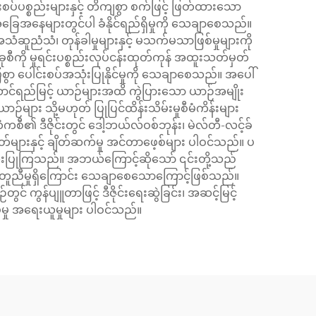
်ပစ္စည်းများနှင့် တိကျစွာ စက်ဖြင့် ဖြတ်ထားသော
ာအခြေအနေများတွင်ပါ ခံနိုင်ရည်ရှိမှုကို သေချာစေသည်။
ဆူညံသံ၊ တုန်ခါမှုများနှင့် မသက်မသာဖြစ်မှုများကို
ုစီကို မူရင်းပစ္စည်းလုပ်ငန်းထုတ်ကုန် အထူးသတ်မှတ်
ြေစွာ ပေါင်းစပ်အသုံးပြုနိုင်မှုကို သေချာစေသည်။ အပေါ်
ောင်ရည်မြင့် ယာဉ်များအထိ ကွဲပြားသော ယာဉ်အမျိုး
များ သို့မဟုတ် ပြုပြင်ထိန်းသိမ်းမှုစီမံကိန်းများ
 ဒီဇိုင်းတွင် ဒေါ့ဘယ်လ်ဝစ်ဘုန်း၊ မဲလ်တီ-လင့်ခ်
တ်များနှင့် ချိတ်ဆက်မှု အင်တာဖေ့စ်များ ပါဝင်သည်။ ပ
ုံးပြုကြသည်။ အဘယ်ကြောင့်ဆိုသော် ၎င်းတို့သည်
ား တူညီမှုရှိကြောင်း သေချာစေသောကြောင့်ဖြစ်သည်။
 ကွန်ပျူတာဖြင့် ဒီဇိုင်းရေးဆွဲခြင်း၊ အဆင့်မြင့်
မှု အရေးယူမှုများ ပါဝင်သည်။