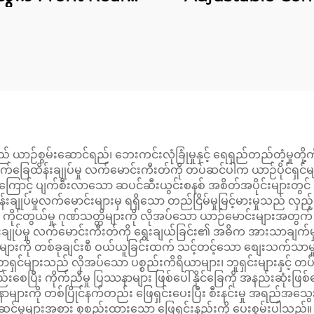
el Hub Assembly
Arm Rear Cambe
10-30020 43550-
Arms Kit
30010
် ယာဉ်စွမ်းဆောင်ရည်၊ ဘေးကင်းလုံခြုံမှုနှင့် ရေရှည်တည်တံ့မှုတိ
ြေထိန်းချုပ်မှု လက်မောင်းကီးတ်ကို တပ်ဆင်ပါက ယာဉ်ပိုင်ရှင်များသည
ှုကြောင့် ပျက်စီးလာသော ဆပင်ဆီးယွင်းစနစ် အစိတ်အပိုင်းများတွင် ဖြစ
်မှုလက်မောင်းများမှ ရရှိသော တည်ငြိမ်မှုမြင့်မားမှုသည် လှည့်ခြင်း
ဆုံး ကိုင်တွယ်မှု ဂုဏ်သတ္တိများကို လိုအပ်သော ယာဉ်မောင်းများအတ
ချုပ်မှု လက်မောင်းကီးတ်ကို ရွေးချယ်ခြင်း၏ အဓိက အားသာချက်မှာ စ
များကို တစ်ခုချင်းစီ ဝယ်ယူခြင်းထက် သင့်တင့်သော စျေးသက်သာမှု
င်များသည် လိုအပ်သော ပစ္စည်းကိရိယာများ၊ ဘူရှင်းများနှင့် တပ်
စေပြီး ကိုက်ညီမှု ပြဿနာများ ဖြစ်ပေါ်နိုင်ခြေကို အနည်းဆုံးဖြစ
ျားကို တစ်ပြိုင်နက်တည်း ဖြေရှင်းပေးပြီး စီးနင်းမှု အရည်အသွေး
ဆင်မှုများအစား စုစည်းထားသော ဖြေရှင်းနည်းကို ပေးစွမ်းပါသည်။ ခေတ