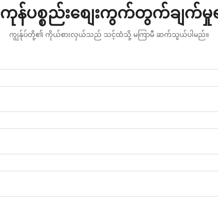
ကုန်ပစ္စည်းစျေးကွက်တွက်ချက်မှ
ကျွန်ုပ်တို့၏ ကိုယ်စားလှယ်သည် သင့်ထံသို့ မကြာမီ ဆက်သွယ်ပါမည်။