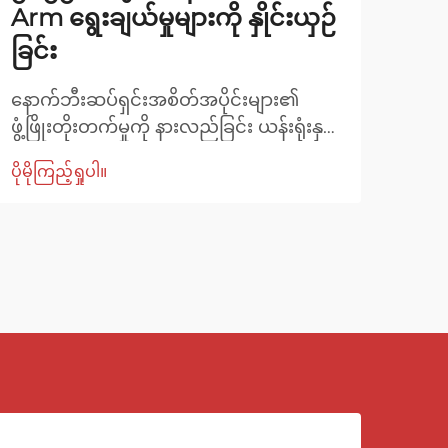
Arm ရွေးချယ်မှုများကို နှိုင်းယှဉ်
ဖြေ
ခြင်း
ကွာ
နောက်ဘီးဆပ်ရှင်းအစိတ်အပိုင်းများ၏
ကားဆ
ဖွံ့ဖြိုးတိုးတက်မှုကို နားလည်ခြင်း ယန်းရုံးနှင့်
ဆောင်
ဆပ်ရှင်းနည်းပညာသည် မကြာသေးမီနှစ်များ
ယာဉ်
ပိုမိုကြည့်ရှုပါ။
ပိုမို
အတွင်း ထူးချွန်သော တိုးတက်မှုများ ရရှိခဲ့
ရာတွ
ပြီး ယာဉ်၏ လမ်းပေါ်တွင် ထိန်းချုပ်မှုနှင့်
သည်။
စွမ်းဆောင်ရည်တို့တွင် နောက်ဘီး Toe Arm
စိတ်
ဒီဇိုင်းများသည် ပိုမိုအရေးပါသော အခန်း
ပြော
ကဏ္ဍမှ ပါဝင်လာခဲ့သည်။ ကျွန်ုပ်တို့... ကို
ပစ္စ
ချဉ်းကပ်လာသည်နှင့်အမျှ