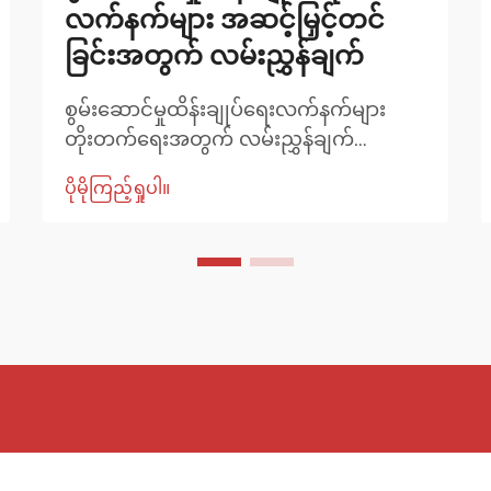
လက်နက်များ အဆင့်မြှင့်တင်
ခြင်းအတွက် လမ်းညွှန်ချက်
စွမ်းဆောင်မှုထိန်းချုပ်ရေးလက်နက်များ
တိုးတက်ရေးအတွက် လမ်းညွှန်ချက်
ထိန်းချုပ်ရေးလက်နက်များသည် ယာဉ်၏
ပိုမိုကြည့်ရှုပါ။
ချိတ်ဆက်မှုစနစ်၏ အရေးပါသော
အစိတ်အပိုင်းများဖြစ်ပြီး ဘီးများနှင့် ဘောင်
ကို ချိတ်ဆက်ပေးပြီး အရှိန်မြှင့်ခြင်း၊ ဘရိတ်
ဆွဲခြင်းနှင့် ဘောင်ဝင်ခြင်းများအတွင်း ဘီး
များ လှုပ်ရှားပုံကို စီမံခန့်ခွဲ စတော့
ကန့်သတ်ချက်...