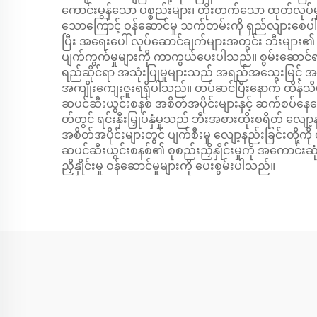
ကောင်းမွန်သော ပစ္စည်းများ၊ တိုးတက်သော ထုတ်လုပ်မှုန
သောကြောင့် ဝန်ဆောင်မှု သက်တမ်းကို ရှည်လျားစေပါ
ပြီး အရေးပေါ် လုပ်ဆောင်ချက်များအတွင်း ဘီးများ၏ အရ
ပျက်ကွက်မှုများကို ကာကွယ်ပေးပါသည်။ စွမ်းဆောင်ရည်ဆ
ရည်ဆိုင်ရာ အသုံးပြုမှုများသည် အရည်အသွေးမြင့် အပ
အကျိုးကျေးဇူးရရှိပါသည်။ တပ်ဆင်ပြီးနောက် ထိန်သ
ဆပင်ဆီးယွင်းစနစ် အစိတ်အပိုင်းများနှင့် ဆက်စပ်နေသော
တ်တွင် ရင်းနှီးမြှုပ်နှံမှုသည် ဘီးအစားထိုးစရိတ် လျ
အစိတ်အပိုင်းများတွင် ပျက်စီးမှု လျော့နည်းခြင်းတို
ဆပင်ဆီးယွင်းစနစ်၏ စုစည်းညှိနှိုင်းမှုကို အကောင်းဆုံ
ညှိနှိုင်းမှု ဝန်ဆောင်မှုများကို ပေးစွမ်းပါသည်။