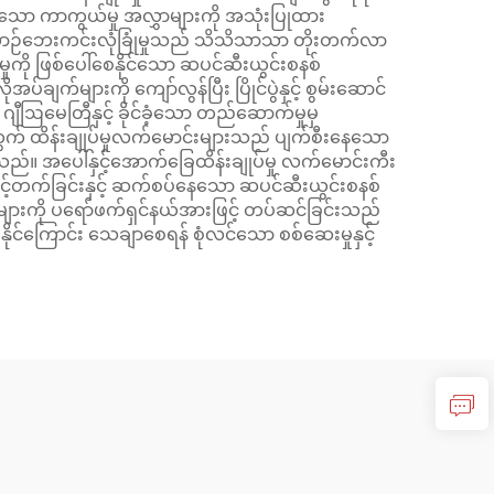
်ရှိသော ကာကွယ်မှု အလွှာများကို အသုံးပြုထား
့် ယာဉ်ဘေးကင်းလုံခြုံမှုသည် သိသိသာသာ တိုးတက်လာ
ုကို ဖြစ်ပေါ်စေနိုင်သော ဆပင်ဆီးယွင်းစနစ်
က်များကို ကျော်လွန်ပြီး ပြိုင်ပွဲနှင့် စွမ်းဆောင်
ျီဩမေတြီနှင့် ခိုင်ခံ့သော တည်ဆောက်မှုမှ
က် ထိန်းချုပ်မှုလက်မောင်းများသည် ပျက်စီးနေသော
ါသည်။ အပေါ်နှင့်အောက်ခြေထိန်းချုပ်မှု လက်မောင်းကီး
 မြင့်တက်ခြင်းနှင့် ဆက်စပ်နေသော ဆပင်ဆီးယွင်းစနစ်
်များကို ပရော်ဖက်ရှင်နယ်အားဖြင့် တပ်ဆင်ခြင်းသည်
်နိုင်ကြောင်း သေချာစေရန် စုံလင်သော စစ်ဆေးမှုနှင့်