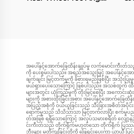
Arm Camber Kit
Whe
ပြင်ဆင်ခြင်း
424
အပေါ်နှင့်အောက်ခြေထိန်းချုပ်မှု လက်မောင်းကီးတ်သည
ကို ပေးစွမ်းပါသည်။ အရည်အသွေးမြင့် အပေါ်နှင့်အောက်ခ
ချက်ချင်း မြင့်တက်မှုကို ခံစားရမည်ဖြစ်ပြီး အသုံးပြုမ
ဖယ်ရှားပေးသောကြောင့် ဖြစ်ပါသည်။ အသစ်ထွက် ထိန်းချုပ
များအတွင်း ယုံကြည်မှုကို တိုးမြင့်စေပြီး အကောင်း
များကို အစားထိုးခြင်းအစား အပေါ်နှင့်အောက်ခြေထိန်း
အပြည့်အစုံကို ဝယ်ယူခြင်းသည် သီးခြားအစိတ်အပိုင်း
ရောက်မှုသည် သိသိသာသာ မြင့်တက်လာပြီး စက်မှုပညာရှ
တ်အဖြစ် ရရှိသောကြောင့် အလုပ်သမားစရိတ် လျော့နည်း
င်းကီးတ်သည် တိုက်ရိုက်မဟုတ်သော တိုက်ရိုက် ပြဿနာမ
ဘီးများ မတိကျခြင်းတို့ကို ဖြေရှင်းပေးကာ ယာယီ ပြင်