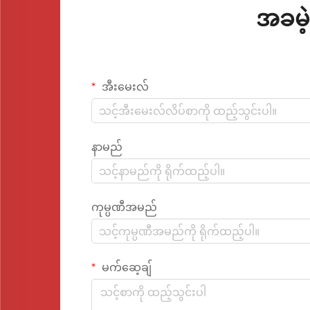
အခမဲ့
အီးမေးလ်
နာမည်
ကုမ္ပဏီအမည်
မက်ဆေ့ချ်