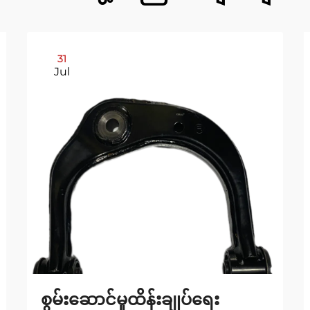
31
Jul
စွမ်းဆောင်မှုထိန်းချုပ်ရေး