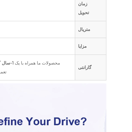
زمان
تحویل
متریال
مزایا
محصولات ما همراه با یک
1-سال
گ
گارانتی
تعمی