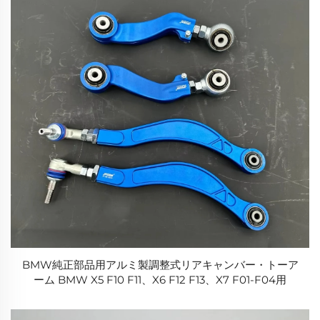
BMW純正部品用アルミ製調整式リアキャンバー・トーア
ーム BMW X5 F10 F11、X6 F12 F13、X7 F01-F04用