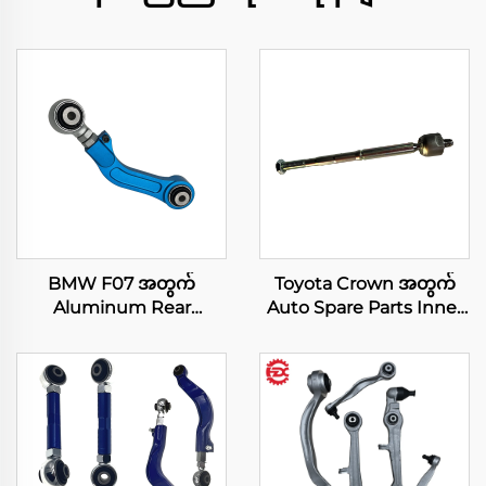
BMW F07 အတွက်
Toyota Crown အတွက်
Aluminum Rear
Auto Spare Parts Inner
Camber Arms
Rack End 45503-30070
33324069283