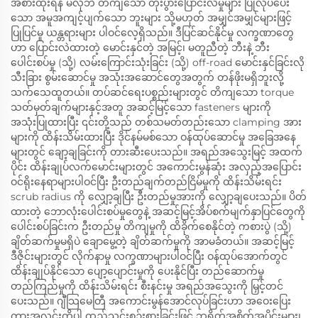
အစားထိုးရန် မလိုဘဲ တိကျသော တိုးပွားပြောင်းလဲမှုများ ပြုလုပ်ပေး
သော အမူအကျင့်ပျက်သော ဘူးများ သို့မဟုတ် အမျှင်အမျှင်များဖြင့်
ပြုပြင်မှု ယန္တရားများ ပါဝင်လေ့ရှိသည်။ ဒီပြင်ဆင်နိုင်မှု လက္ခဏာတွေ
ဟာ ပြောင်းလဲထားတဲ့ မောင်းနှင်တဲ့ အမြင့်၊ မတူညီတဲ့ ဘီးနဲ့ ဘီး
ပေါင်းစပ်မှု (သို့) လမ်းကြောင်းသုံးခြင်း (သို့) off-road မောင်းနှင်ခြင်းလို
သီးခြား စွမ်းဆောင်မှု အသုံးအဆောင်တွေအတွက် တန်ဖိုးမရှိဘူးလို့
သက်သေထူတယ်။ တပ်ဆင်ရေးပစ္စည်းများတွင် တိကျသော torque
သတ်မှတ်ချက်များနှင့်အတူ အဆင့်မြင့်သော fasteners များကို
အသုံးပြုထားပြီး ၎င်းတို့သည် တစ်သမတ်တည်းသော clamping အား
များကို ထိန်းသိမ်းထားပြီး ဒိုင်နမ်မစ်သော ဝန်ထုပ်ဆောင်မှု အခြေအနေ
များတွင် ချော့ချခြင်းကို တားဆီးပေးသည်။ အရည်အသွေးမြင့် အထက်
ပိုင်း ထိန်းချုပ်လက်မောင်းများတွင် အကောင်းမွန်ဆုံး အလှည့်အပြောင်း
ဝင်ရိုးနေရာများပါဝင်ပြီး ဦးတည်ချက်တည်ငြိမ်မှုကို ထိန်းသိမ်းရင်း
scrub radius ကို လျှော့ချပြီး ဦးတည်မှုအားကို လျှော့ချပေးသည်။ ပိတ်
ထားတဲ့ ဘောလုံးပေါင်းစပ်မှုတွေနဲ့ အဆင့်မြင့်အိပ်စက်မျက်နှာပြင်တွေကို
ပေါင်းစပ်ခြင်းက ဦးတည်မှု တိကျမှုကို ထိခိုက်စေနိုင်တဲ့ ကစားပွဲ (သို့)
ချိတ်ဆက်မှုမရှိပဲ ချောမွေ့တဲ့ ချိတ်ဆက်မှုကို အာမခံတယ်။ အဆင့်မြင့်
ဒီဇိုင်းများတွင် လိုက်နာမှု လက္ခဏာများပါဝင်ပြီး ဝန်ထုပ်အောက်တွင်
ထိန်းချုပ်နိုင်သော ပျော့ပျောင်းမှုကို ပေးနိုင်ပြီး တည်ဆောက်မှု
တည်ကြည်မှုကို ထိန်းသိမ်းရင်း စီးနင်းမှု အရည်အသွေးကို မြှင့်တင်
ပေးသည်။ ဂျီသြမေတြီ အကောင်းမွန်အောင်လုပ်ခြင်းဟာ အဝေးပြေး
ကားအလင်းကိုပါ ထည့်သွင်းစဉ်းစားခြင်းဖြင့် ဘရိတ်အစိတ်အပိုင်းများ၊