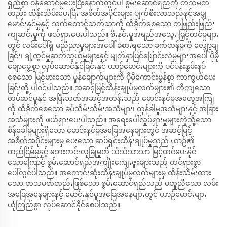
ရှည်စွာ ဝန်ဆောင်မှုပေးပြီးနောက်တွင်ပါ စွမ်းဆောင်ရည်ကို တသမတ်
တည်း ထိန်းသိမ်းပေးပြီး အစိတ်အပိုင်းများ ပျက်စီးလာသည်နှင့်အမျှ
မောင်းနှင်မှုနှင့် သက်တောင့်သက်သာကို ထိခိုက်စေသော တဖြည်းဖြည်း
ကျဆင်းမှုကို ဖယ်ရှားပေးပါသည်။ စီးနင်းမှုအရည်အသွေး မြှင့်တင်မှုများ
တွင် လမ်းပေါ်ရှိ မညီညာမှုများအပေါ် ခံစားရသော ခက်ထန်မှုကို လျှော့ချ
ခြင်း၊ ချဲ့ထွင်မှုဆက်သွယ်မှုများနှင့် မျက်နှာပြင်ပြောင်းလဲမှုများအပေါ် ပိုမို
ချောမွေ့စွာ လုပ်ဆောင်နိုင်ခြင်းနှင့် ယာဉ်မောင်းများကို ပင်ပန်းနွမ်းနပ်
စေသော မြင့်မားသော မှုန်ချောက်များကို ပိုမိုကောင်းမွန်စွာ ကာကွယ်ပေး
ခြင်းတို့ ပါဝင်ပါသည်။ အဆင့်မြင့်ထိန်းချုပ်မှုလက်များ၏ တိကျသော
တပ်ဆင်မှုနှင့် အပြီးသတ်အဆင့်အတန်းသည် မောင်းနှင်မှုအတွေ့အကြုံ
ကို ထိခိုက်စေသော ခပ်သိမ်းသိမ်းအသံများ၊ တုန်ခါမှုအသံများနှင့် အခြား
အသံများကို ဖယ်ရှားပေးပါသည်။ အရေးပေါ်လှုပ်ရှားမှုများကဲ့သို့သော
စိန်ခေါ်မှုများရှိသော မောင်းနှင်မှုအခြေအနေများတွင် အဆင့်မြင့်
အစိတ်အပိုင်းများမှ ပေးသော ဆပ်ရှင်းထိန်းချုပ်မှုသည် ယာဉ်၏
တည်ငြိမ်မှုနှင့် ဘေးကင်းလုံခြုံမှုကို သိသိသာသာ မြှင့်တင်ပေးနိုင်
သောကြောင့် စွမ်းဆောင်ရည်အကျိုးကျေးဇူးများသည် ထင်ရှားစွာ
ပေါ်လွင်ပါသည်။ အကောင်းဆုံးထိန်းချုပ်မှုလက်များမှ ထိန်းသိမ်းထား
သော တသမတ်တည်းဖြစ်သော စွမ်းဆောင်ရည်သည် မတူညီသော လမ်း
အခြေအနေများနှင့် မောင်းနှင်မှုအခြေအနေများတွင် ယာဉ်မောင်းများ
ယုံကြည်စွာ လုပ်ဆောင်နိုင်စေပါသည်။