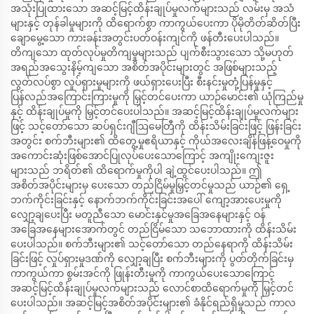
အသုံးပြုထားသော အဆင့်မြင့်ထိန်းချုပ်မှုလက်များသည် လမ်းမှ အသံ
များနှင့် တုန်ခါမှုများကို ထိရောက်စွာ ကာကွယ်ပေးကာ ပိုမိုတိတ်ဆိတ်ပြီး
ချောမွေ့သော ကားခန်းအတွင်းပတ်ဝန်းကျင်ကို ဖန်တီးပေးပါသည်။
တိကျသော ထုတ်လုပ်မှုတိကျမှုများသည် ပျက်စီးသွားသော သို့မဟုတ်
အရည်အသွေးနိမ့်ကျသော အစိတ်အပိုင်းများတွင် အဖြစ်များသည့်
လွတ်လပ်စွာ လှုပ်ရှားမှုများကို ဖယ်ရှားပေးပြီး စီးနင်းမှုတုံ့ပြန်မှုနှင့်
ပြန်လည်အကြောင်းကြားမှုကို မြှင့်တင်ပေးကာ ယာဉ်မောင်း၏ ယုံကြည်မှု
နှင့် ထိန်းချုပ်မှုကို မြှင့်တင်ပေးပါသည်။ အဆင့်မြင့်ထိန်းချုပ်မှုလက်များ
ဖြင့် သင့်တော်သော ဆပ်ရှင်းဂျီဩမေတြီကို ထိန်းသိမ်းခြင်းဖြင့် ဖြန်းခြင်း
အတွင်း စက်ဘီးများ၏ ထိတွေ့မှုဧရိယာနှင့် ကိုယ်အလေးချိန်ဖြန့်ဝေမှုကို
အကောင်းဆုံးဖြစ်အောင်ပြုလုပ်ပေးသောကြောင့် အကျိုးကျေးဇူး
များသည် ဘရိတ်၏ ထိရောက်မှုကိုပါ ချဲ့ထွင်ပေးပါသည်။ ဤ
အစိတ်အပိုင်းများမှ ပေးသော တည်ငြိမ်မှုမြှင့်တင်မှုသည် ယာဉ်၏ ရှေ့
ဘက်ကိုင်းခြင်းနှင့် နောက်ဘက်ကိုင်းခြင်းအပေါ် ကျော့အားပေးမှုကို
လျှော့ချပေးပြီး မတူညီသော မောင်းနှင်မှုအခြေအနေများနှင့် ဝန်
အခြေအနေများအောက်တွင် တည်ငြိမ်သော သဘောထားကို ထိန်းသိမ်း
ပေးပါသည်။ စက်ဘီးများ၏ သင့်တော်သော တည်နေရာကို ထိန်းသိမ်း
ခြင်းဖြင့် လှုပ်ရှားမှုဒဏ်ကို လျှော့ချပြီး စက်ဘီးများကို ပွတ်တိုက်ခြင်းမှ
ကာကွယ်ကာ စွမ်းအင်ကို ဖြုန်းတီးမှုကို ကာကွယ်ပေးသောကြောင့်
အဆင့်မြင့်ထိန်းချုပ်မှုလက်များသည် လောင်စာထိရောက်မှုကို မြှင့်တင်
ပေးပါသည်။ အဆင့်မြင့်အစိတ်အပိုင်းများ၏ ခံနိုင်ရည်ရှိမှုသည် ကာလ