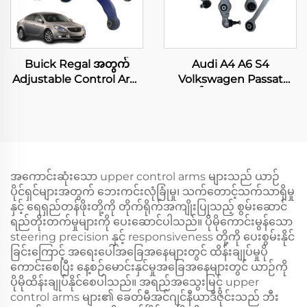
Buick Regal အတွက်
Audi A4 A6 S4
Adjustable Control Arm
Volkswagen Passat
Rear Camber Toe Arms
အတွက် Control Arm Kit
Kit
3B2 3B3 B5 3B6
အကောင်းဆုံးသော upper control arms များသည် ယာဉ်
ပိုင်ရှင်များအတွက် ဘေးကင်းလုံခြုံမှု၊ သက်တောင့်သက်သာရှိမှု
နှင့် ရေရှည်တန်ဖိုးတို့ကို တိုက်ရိုက်အကျိုးပြုသည့် စွမ်းဆောင်
ရည်တိုးတက်မှုများကို ပေးဆောင်ပါသည်။ ပိုမိုကောင်းမွန်သော
steering precision နှင့် responsiveness တို့ကို ပေးစွမ်းနိုင်
ခြင်းကြောင့် အရေးပေါ်အခြေအနေများတွင် ထိန်းချုပ်မှုပို
ကောင်းစေပြီး နေ့စဉ်မောင်းနှင်မှုအခြေအနေများတွင် ယာဉ်ကို
ပိုမိုထိန်းချုပ်နိုင်စေပါသည်။ အရည်အသွေးမြင့် upper
control arms များ၏ ခေတ်မီအင်ဂျင်နီယာဒီဇိုင်းသည် ဘီး