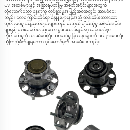
CV အဆစ်များနှင့် အခြားရပ်တန့်မှု အစိတ်အပိုင်းများအတွက်
လုံလောက်သော နေရာကို လှုပ်ရှားမှုအပြည့်အဝအတွင်း အာမခံပေး
သည်။ လေကြောင်းဆိုင်ရာ စံနှုန်းများနှင့်အညီ ထိန်းသိမ်းထားသော
ထုတ်လုပ်မှု ကန့်သတ်ချက်များသည် တည်ဆဲ ချိတ်ဆွဲမှု အစိတ်အပိုင်း
များနှင့် တစ်သမတ်တည်းသော စွမ်းဆောင်ရည်နှင့် သင့်တော်စွာ
လိုက်ဖက်မှုကို အာမခံပေးပြီး တပ်ဆင်မှု ပြဿနာများကို ဖယ်ရှားပေးပြီး
ယုံကြည်စိတ်ချရသော လုပ်ဆောင်မှုကို အာမခံပေးသည်။