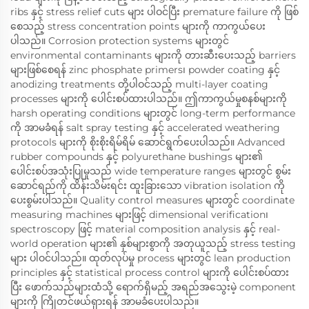
ribs နှင့် stress relief cuts များ ပါဝင်ပြီး premature failure ကို ဖြစ်
စေသည့် stress concentration points များကို ကာကွယ်ပေး
ပါသည်။ Corrosion protection systems များတွင်
environmental contaminants များကို တားဆီးပေးသည့် barriers
များဖြစ်စေရန် zinc phosphate primers၊ powder coating နှင့်
anodizing treatments တို့ပါဝင်သည့် multi-layer coating
processes များကို ပေါင်းစပ်ထားပါသည်။ ဤကာကွယ်မှုစနစ်များကို
harsh operating conditions များတွင် long-term performance
ကို အာမခံရန် salt spray testing နှင့် accelerated weathering
protocols များကို စိုးစိုးရိမ်ရိမ် ဆောင်ရွက်ပေးပါသည်။ Advanced
rubber compounds နှင့် polyurethane bushings များ၏
ပေါင်းစပ်အသုံးပြုမှုသည် wide temperature ranges များတွင် စွမ်း
ဆောင်ရည်ကို ထိန်းသိမ်းရင်း ထူးခြားသော vibration isolation ကို
ပေးစွမ်းပါသည်။ Quality control measures များတွင် coordinate
measuring machines များဖြင့် dimensional verification၊
spectroscopy ဖြင့် material composition analysis နှင့် real-
world operation များ၏ နှစ်များစွာကို အတုယူသည့် stress testing
များ ပါဝင်ပါသည်။ ထုတ်လုပ်မှု process များတွင် lean production
principles နှင့် statistical process control များကို ပေါင်းစပ်ထား
ပြီး ဖောက်သည်များထံသို့ ရောက်ရှိမည့် အရည်အသွေးမဲ့ component
များကို ကြိုတင်ဖယ်ရှားရန် အာမခံပေးပါသည်။