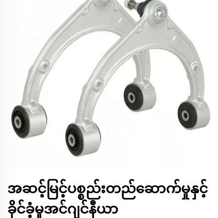
အဆင့်မြင့်ပစ္စည်းတည်ဆောက်မှုနှင့်
ခိုင်ခံ့မှုအင်ဂျင်နီယာ