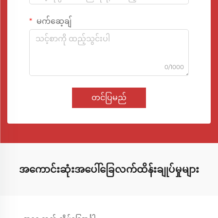
မက်ဆေ့ချ်
0/1000
တင်ပြမည်
အကောင်းဆုံးအပေါ်ခြေလက်ထိန်းချုပ်မှုများ