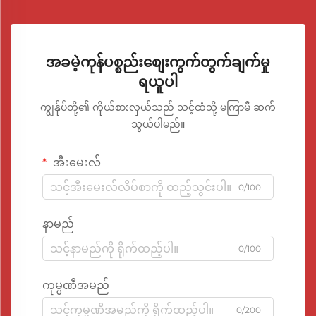
အခမဲ့ကုန်ပစ္စည်းစျေးကွက်တွက်ချက်မှု
ရယူပါ
ကျွန်ုပ်တို့၏ ကိုယ်စားလှယ်သည် သင့်ထံသို့ မကြာမီ ဆက်
သွယ်ပါမည်။
အီးမေးလ်
0/100
နာမည်
0/100
ကုမ္ပဏီအမည်
0/200