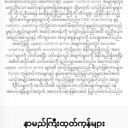
ပေးဆောင်ပါသည်။ အကောင်းဆုံး upper control arms အများစုတွင်
မတူညီသော မောင်းနှင်မှုအခြေအနေများ သို့မဟုတ် ယာဉ်ပြင်ဆင်မှုများ
ကို ကိုက်ညီစေရန် စပရိန်ချ်ဂျီဩမေတြီကို တိကျစွာ ညှိနှိုင်းနိုင်သည့်
ချိတ်ဆက်မှုနေရာများကို ပါဝင်စေပါသည်။ CNC machining နှင့်
robotic welding ကဲ့သို့သော ခေတ်မီထုတ်လုပ်မှုနည်းပညာများသည်
မူရင်းပစ္စည်းများ၏ အဆင့်အတန်းကို ကျော်လွန်သည်အထိ တူညီသော
အရည်အသွေးနှင့် တိကျသော အလွဲအစွန်းများကို သေချာစေပါသည်။
အဆင့်မြင့် upper control arms အများအပြားတွင် powder
coating သို့မဟုတ် anodizing ကဲ့သို့သော ခံနိုင်ရည်ရှိသည့် အလ
пок်များကို ပါဝင်စေပြီး ပတ်ဝန်းကျင်အချက်များကို ခံနိုင်ရည်ရှိစေပြီး
အစိတ်အပိုင်း၏ သက်တမ်းကို ရှည်လျားစေပါသည်။ အကောင်းဆုံး
upper control arms များ၏ အသုံးပြုမှုများသည် စီးပွားဖြစ်ကားများ၊
SUVs၊ ကုန်တင်ကားများနှင့် စွမ်းဆောင်ရည်မြင့်ယာဉ်များအပါအဝင်
ယာဉ်အမျိုးအစားများစွာကို ကျယ်ပြန့်စွာ ကျော်လွန်ပါသည်။ အထူး
ဒီဇိုင်းများကို အသီးသီး၏ ထူးခြားသော လိုအပ်ချက်များနှင့် ဝန်
အလေးချိန်များအတွက် အကောင်းဆုံးဖြစ်အောင် ပြုလုပ်ထားပါသည်။
နာမည်ကြီးထုတ်ကုန်များ