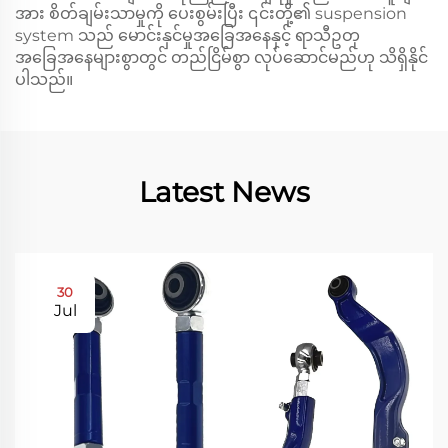
အား စိတ်ချမ်းသာမှုကို ပေးစွမ်းပြီး ၎င်းတို့၏ suspension
system သည် မောင်းနှင်မှုအခြေအနေနှင့် ရာသီဥတု
အခြေအနေများစွာတွင် တည်ငြိမ်စွာ လုပ်ဆောင်မည်ဟု သိရှိနိုင်
ပါသည်။
Latest News
30
Jul