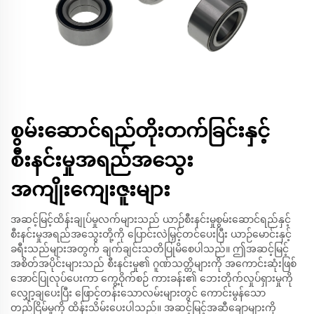
စွမ်းဆောင်ရည်တိုးတက်ခြင်းနှင့်
စီးနင်းမှုအရည်အသွေး
အကျိုးကျေးဇူးများ
အဆင့်မြင့်ထိန်းချုပ်မှုလက်များသည် ယာဉ်စီးနင်းမှုစွမ်းဆောင်ရည်နှင့်
စီးနင်းမှုအရည်အသွေးတို့ကို ပြောင်းလဲမြှင့်တင်ပေးပြီး ယာဉ်မောင်းနှင့်
ခရီးသည်များအတွက် ချက်ချင်းသတိပြုမိစေပါသည်။ ဤအဆင့်မြင့်
အစိတ်အပိုင်းများသည် စီးနင်းမှု၏ ဂူဏ်သတ္တိများကို အကောင်းဆုံးဖြစ်
အောင်ပြုလုပ်ပေးကာ ကွေ့ဝိုက်စဉ် ကားခန်း၏ ဘေးတိုက်လှုပ်ရှားမှုကို
လျှော့ချပေးပြီး ဖြောင့်တန်းသောလမ်းများတွင် ကောင်းမွန်သော
တည်ငြိမ်မှုကို ထိန်းသိမ်းပေးပါသည်။ အဆင့်မြင့်အဆီချောများကို