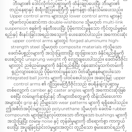
ဘီးများ၏ ဒေါင်လိုက်လှုပ်ရှားမှုကို ထိန်းချုပ်ပေးပြီး ဘီးများ၏
တည်နေရာနှင့် စီးရီးဂျီဩမေတြီကို မှန်ကန်စွာ ထိန်းသိမ်းပေးသည်။
Upper control arms များသည် lower control arms များနှင့်
တွဲဖက်လုပ်ဆောင်ကာ double-wishbone သို့မဟုတ် multi-link
suspension စနစ်ကို ဖန်တီးပေးပြီး ပိုမိုကောင်းမွန်သော ကိုင်တွယ်မှုစွမ်း
ရည်နှင့် စီးနင်းခြင်းအရည်အသွေးကို ပေးဆောင်ပါသည်။ အကောင်းဆုံး
upper control arms များတွင် forged aluminum၊ high-
strength steel သို့မဟုတ် composite materials ကဲ့သို့သော
ခေတ်မီပစ္စည်းများကို အသုံးပြုထားပြီး ထူးခြားသော ခံနိုင်ရည်ရှိမှုကို
ပေးစဉ်တွင် unsprung weight ကို လျှော့ချပေးပါသည်။ ခေတ်မီဒီဇိုင်း
များတွင် ညစ်ညမ်းမှုများကို ခံနိုင်ရည်ရှိပြီး ဝန်ဆောင်မှုသက်တမ်းကို
ရှည်လျားစေသည့် ပိုမိုကောင်းမွန်သော ပိတ်ဆို့မှုစနစ်များပါသော
integrated ball joints များကို ပါဝင်စေပါသည်။ အဆင့်မြင့် upper
control arms ၏ ဂျီဩမေတြီဒီဇိုင်းသည် စပရိန်ချ်လှုပ်ရှားမှု
တစ်လျှောက် camber နှင့် caster angles များကို အကောင်းဆုံးဖြစ်
စေပြီး လမ်းမျက်နှာပြင်နှင့် ဘီးများထိတွေ့မှုကို ထိန်းသိမ်းပေးကာ
အများဆုံး grip နှင့် ညီမျှသော wear patterns များကို ရရှိစေပါသည်။
ဤအစိတ်အပိုင်းများသည် polyurethane သို့မဟုတ် ခေတ်မီ rubber
compounds များဖြင့်ပြုလုပ်ထားသော တိကျသော bushings များကို
အသုံးပြုပြီး လမ်းမှ noise နှင့် တုန်ခါမှုများကို ထိရောက်စွာ ကာကွယ်
ပေးပြီး အပူချိန်ပြောင်းလဲမှုများအတွင်း တူညီသော စွမ်းဆောင်ရည်ကို