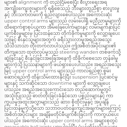
များ၏ alignment ကို တည်ငြိမ်စေပြီး စီးပွားရေးအရ
အကျိုးကျေးဇူးများကို ရရှိစေသည့် ဘီးများတူညီစွာ စားပွားမှု
နှင့် ဘီးသက်တမ်းကို ရှည်လျားစေပါသည်။ အကောင်းဆုံး
upper control arms များသည် လမ်းပေါ်ရှိ မညီညာမှုများကို
ထိရောက်စွာစုပ်ယူကာ အိမ်ခြေပေါက်များနှင့် လမ်းမျက်နှာပြင်
ပျက်စီးမှုများမှ ပြင်းထန်သော တိုက်ခိုက်မှုများကို လျှော့ချပေး
သဖြင့် စီးနှင်သူများအတွက် ခရီးသွားလာမှုအရည်အသွေး
သိသိသာသာ တိုးတက်လာပါသည်။ ဤအစိတ်အပိုင်းများ၏
တိကျသော ထုတ်လုပ်မှုသည် steering wander၊ တစ်ဖက်သို့
ဆွဲခြင်းနှင့် စီးနှင်ခြင်းအခြေအနေကို ထိခိုက်စေသော တုန်ခါမှု
များကဲ့သို့ ပြဿနာများကို ဖယ်ရှားပေးပါသည်။ အရည်အသွေး
မြင့် upper control arms များသည် ကာလရှည်စွာ စွမ်း
ဆောင်ရည်ကို ထိန်းသိမ်းထားနိုင်ပြီး suspension ပြင်ဆင်မှု
များနှင့် သက်ဆိုင်သော downtime များကို လျှော့ချပေး
ပါသည်။ အရည်အသွေးကောင်းသော တည်ဆောက်မှုတွင်
အသုံးပြုသည့် ဓာတ်တိုးခြင်းခံနိုင်သော ပစ္စည်းများနှင့် ကာ
ကွယ်မှုအထူးအလွှာများသည် ဆား၊ စိုထိုင်းမှုနှင့် အပူချိန်
ပြင်းထန်မှုကဲ့သို့သော သဘာဝပတ်ဝန်းကျင်အချက်များကြောင့်
အစိတ်အပိုင်းများ အချိန်မတိုင်မီပျက်စီးခြင်းကို ကာကွယ်ပေး
ပါသည်။ အကောင်းဆုံး upper control arms အများစုတွင်
greaseable ball joints များပါဝင်ပြီး ပုံမှန်ထိန်းသိမ်းမှုများ