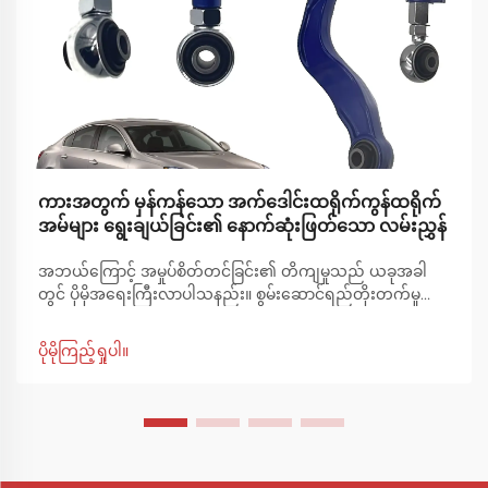
ကားအတွက် မှန်ကန်သော အက်ဒေါင်းထရိုက်ကွန်ထရိုက်
အမ်များ ရွေးချယ်ခြင်း၏ နောက်ဆုံးဖြတ်သော လမ်းညွှန်
အဘယ်ကြောင့် အမှုပ်စိတ်တင်ခြင်း၏ တိကျမှုသည် ယခုအခါ
တွင် ပိုမိုအရေးကြီးလာပါသနည်း။ စွမ်းဆောင်ရည်တိုးတက်မှု
များသည် ကားပါတီဝင်များနှင့် နေ့စဉ်မောင်းနှင်သူများအကြား
တွင် ပိုမိုလူကြိုက်များလာနေပါသည်။ ပိုကောင်းမွန်သော
ပိုမိုကြည့်ရှုပါ။
ထိန်းချုပ်မှု၊ ဘီးများကို ညှိနှိုင်းခြင်းကို သေချာစေရန်အတွက်
အလွန်အရေးပါသော်လည်း အများအားဖြင့် မေ့လျော့တတ်သော
အစိတ်အပိုင်းများထဲမှတစ်ခုဖြစ်ပါသည်။