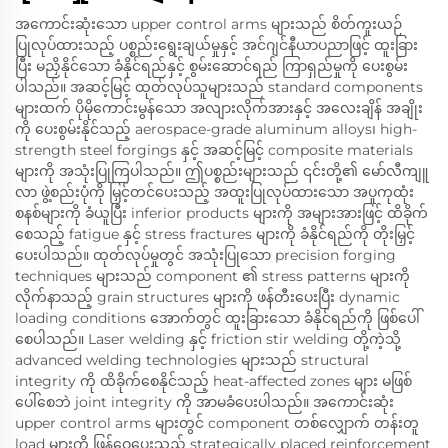
အကောင်းဆုံးသော upper control arms များသည် စိတ်ကူးယဉ်
ပြုလုပ်ထားသည့် ပစ္စည်းရွေးချယ်မှုနှင့် အင်ဂျင်နီယာပညာဖြင့် ထူးခြား
ပြီး မညှိနိုင်သော ခံနိုင်ရည်နှင့် စွမ်းဆောင်ရည် ကြာရှည်မှုကို ပေးစွမ်း
ပါသည်။ အဆင့်မြင့် ထုတ်လုပ်သူများသည် standard components
များထက် ပိုမိုကောင်းမွန်သော အလျားလိုက်အားနှင့် အလေးချိန် အချိုး
ကို ပေးစွမ်းနိုင်သည့် aerospace-grade aluminum alloys၊ high-
strength steel forgings နှင့် အဆင့်မြင့် composite materials
များကို အသုံးပြုကြပါသည်။ ဤပစ္စည်းများသည် ၎င်းတို့၏ မော်လီကျူ
လာ ဖွဲ့စည်းပုံကို မြှင့်တင်ပေးသည့် အထူးပြုလုပ်ထားသော အပူကုထုံး
စနစ်များကို ခံယူပြီး inferior products များကို အများအားဖြင့် ထိခိုက်
စေသည့် fatigue နှင့် stress fractures များကို ခံနိုင်ရည်ကို တိုးမြှင့်
ပေးပါသည်။ ထုတ်လုပ်မှုတွင် အသုံးပြုသော precision forging
techniques များသည် component ၏ stress patterns များကို
လိုက်နာသည့် grain structures များကို ဖန်တီးပေးပြီး dynamic
loading conditions အောက်တွင် ထူးခြားသော ခံနိုင်ရည်ကို ဖြစ်ပေါ်
စေပါသည်။ Laser welding နှင့် friction stir welding တို့ကဲ့သို့
advanced welding technologies များသည် structural
integrity ကို ထိခိုက်စေနိုင်သည့် heat-affected zones များ မဖြစ်
ပေါ်စေဘဲ joint integrity ကို အာမခံပေးပါသည်။ အကောင်းဆုံး
upper control arms များတွင် component တစ်လျှောက် တန်းတူ
load များကို ဖြန့်ဝေပေးသည့် strategically placed reinforcement