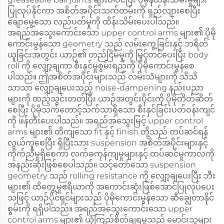
ပြုလုပ်နိုင်ကာ အစိတ်အပိုင်းသက်တမ်းကို ရှည်လျားစေပြီး
ချောမွေ့သော လည်ပတ်မှုကို ထိန်းသိမ်းပေးပါသည်။
အရည်အသွေးကောင်းသော upper control arms များ၏ ပိုမို
ကောင်းမွန်သော geometry သည် လမ်းကွေ့ခြင်းနှင့် ဘရိတ်
ယူခြင်းအတွင်း ယာဉ်၏ တည်ငြိမ်မှုကို မြှင့်တင်ပေးပြီး body
roll ကို လျှော့ချကာ စီးနှင်မှုစွမ်းရည်ကို ပိုမိုကောင်းမွန်စေ
ပါသည်။ ဤအစိတ်အပိုင်းများသည် လမ်းသံများကို သိသိ
သာသာ လျှော့ချပေးသည့် noise-dampening နည်းပညာ
များကို ထည့်သွင်းတတ်ပြီး ယာဉ်အတွင်းပိုင်းကို ပိုမိုတိတ်ဆိတ်
စေပြီး ပိုမိုသက်တောင့်သက်သာရှိသော စီးနှင်ခြင်းပတ်ဝန်းကျင်
ကို ဖန်တီးပေးပါသည်။ အရည်အသွေးမြင့် upper control
arms များ၏ တိကျသော fit နှင့် finish တို့သည် တပ်ဆင်ရန်
လွယ်ကူစေပြီး ရှိပြီးသား suspension အစိတ်အပိုင်းများနှင့်
ကိုက်ညီမှုရှိစေကာ လက်ခကုန်ကျမှုများနှင့် တပ်ဆင်မှုကာလကို
အနည်းဆုံးဖြစ်စေပါသည်။ သင့်တော်သော suspension
geometry သည် rolling resistance ကို လျှော့ချပေးပြီး ဘီး
များ၏ ထိတွေ့မှုဧရိယာကို အကောင်းဆုံးဖြစ်အောင်ပြုလုပ်ပေး
သဖြင့် ယာဉ်ပိုင်ရှင်များသည် ပိုမိုကောင်းမွန်သော ဆီချွေတာနိုင်
စွမ်းကို ရရှိပါသည်။ အရည်အသွေးကောင်းသော upper
control arms များ၏ ယုံကြည်စိတ်ချရမှုသည် မောင်းသူများ