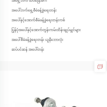
အရှေ့ဘက် ထိပ်ခြေအင်္ဂါ
အပေါ်ဘက်ရှေ့စီမံခန့်ခွဲရေးတန်း
အပေါ်နှင့်အောက်စီမံခန့်ခွဲရေးတန်းကစ်
ပြွန်ပုံအပေါ်နှင့်အောက်တွန်းကမ်းထိန်းချုပ်မျှင်များ
အပေါ်စီမံခန့်ခွဲရေးတန်း ယူနီဘောလုံး
ဆပ်ပင်ဆန် အပေါ်တန်း