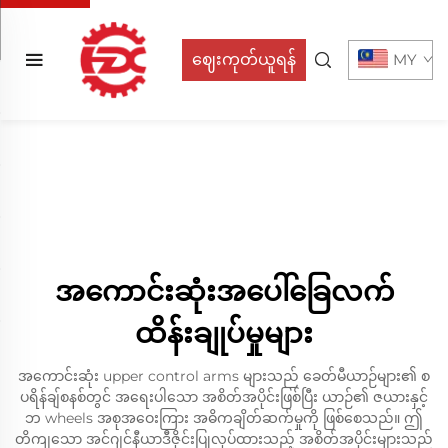
ဈေးကုတ်ယူရန်
MY
အကောင်းဆုံးအပေါ်ခြေလက်
ထိန်းချုပ်မှုများ
အကောင်းဆုံး upper control arms များသည် ခေတ်မီယာဉ်များ၏ စ
ပရိန်ချ်စနစ်တွင် အရေးပါသော အစိတ်အပိုင်းဖြစ်ပြီး ယာဉ်၏ ဇယားနှင့်
ဘ wheels အစုအဝေးကြား အဓိကချိတ်ဆက်မှုကို ဖြစ်စေသည်။ ဤ
တိကျသော အင်ဂျင်နီယာဒီဇိုင်းပြုလုပ်ထားသည့် အစိတ်အပိုင်းများသည်