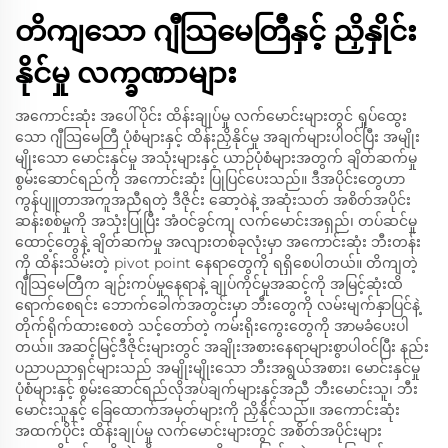
တိကျသော ဂျီသြမေတြီနှင့် ညှိနှိုင်း
နိုင်မှု လက္ခဏာများ
အကောင်းဆုံး အပေါ်ပိုင်း ထိန်းချုပ်မှု လက်မောင်းများတွင် ရှုပ်ထွေး
သော ဂျီသြမေတြီ ပုံစံများနှင့် ထိန်းညှိနိုင်မှု အချက်များပါဝင်ပြီး အမျိုး
မျိုးသော မောင်းနှင်မှု အသုံးများနှင့် ယာဉ်ပုံစံများအတွက် ချိတ်ဆက်မှု
စွမ်းဆောင်ရည်ကို အကောင်းဆုံး ပြုပြင်ပေးသည်။ ဒီအပိုင်းတွေဟာ
ကွန်ပျူတာအကူအညီရတဲ့ ဒီဇိုင်း ဆော့ဝဲနဲ့ အဆုံးသတ် အစိတ်အပိုင်း
ဆန်းစစ်မှုကို အသုံးပြုပြီး အံဝင်ခွင်ကျ လက်မောင်းအရှည်၊ တပ်ဆင်မှု
ထောင့်တွေနဲ့ ချိတ်ဆက်မှု အလျားတစ်ခုလုံးမှာ အကောင်းဆုံး ဘီးတန်း
ကို ထိန်းသိမ်းတဲ့ pivot point နေရာတွေကို ရရှိစေပါတယ်။ တိကျတဲ့
ဂျီသြမေတြီက ချဉ်းကပ်မှုနေရာနဲ့ ချုပ်ကိုင်မှုအဆင့်ကို အမြင့်ဆုံးထိ
ရောက်စေရင်း ဘောက်ခေါက်အတွင်းမှာ ဘီးတွေကို လမ်းမျက်နှာပြင်နဲ့
တိုက်ရိုက်ထားစေတဲ့ သင့်တော်တဲ့ ကမ်းရိုးကွေးတွေကို အာမခံပေးပါ
တယ်။ အဆင့်မြင့်ဒီဇိုင်းများတွင် အချိုးအစားနေရာများစွာပါဝင်ပြီး နည်း
ပညာပညာရှင်များသည် အမျိုးမျိုးသော ဘီးအရွယ်အစား၊ မောင်းနှင်မှု
ပုံစံများနှင့် စွမ်းဆောင်ရည်လိုအပ်ချက်များနှင့်အညီ ဘီးမောင်းသူ၊ ဘီး
မောင်းသူနှင့် ခြေထောက်အမှတ်များကို ညှိနိုင်သည်။ အကောင်းဆုံး
အထက်ပိုင်း ထိန်းချုပ်မှု လက်မောင်းများတွင် အစိတ်အပိုင်းများ